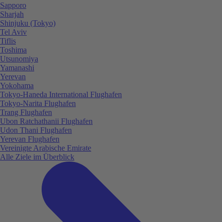
Sapporo
Sharjah
Shinjuku (Tokyo)
Tel Aviv
Tiflis
Toshima
Utsunomiya
Yamanashi
Yerevan
Yokohama
Tokyo-Haneda International Flughafen
Tokyo-Narita Flughafen
Trang Flughafen
Ubon Ratchathanii Flughafen
Udon Thani Flughafen
Yerevan Flughafen
Vereinigte Arabische Emirate
Alle Ziele im Überblick