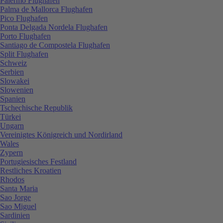
Palermo Flughafen
Palma de Mallorca Flughafen
Pico Flughafen
Ponta Delgada Nordela Flughafen
Porto Flughafen
Santiago de Compostela Flughafen
Split Flughafen
Schweiz
Serbien
Slowakei
Slowenien
Spanien
Tschechische Republik
Türkei
Ungarn
Vereinigtes Königreich und Nordirland
Wales
Zypern
Portugiesisches Festland
Restliches Kroatien
Rhodos
Santa Maria
Sao Jorge
Sao Miguel
Sardinien