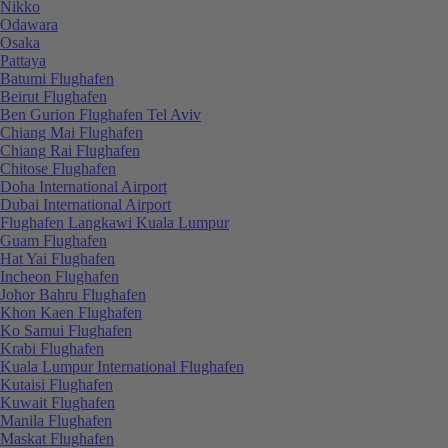
Nikko
Odawara
Osaka
Pattaya
Batumi Flughafen
Beirut Flughafen
Ben Gurion Flughafen Tel Aviv
Chiang Mai Flughafen
Chiang Rai Flughafen
Chitose Flughafen
Doha International Airport
Dubai International Airport
Flughafen Langkawi Kuala Lumpur
Guam Flughafen
Hat Yai Flughafen
Incheon Flughafen
Johor Bahru Flughafen
Khon Kaen Flughafen
Ko Samui Flughafen
Krabi Flughafen
Kuala Lumpur International Flughafen
Kutaisi Flughafen
Kuwait Flughafen
Manila Flughafen
Maskat Flughafen