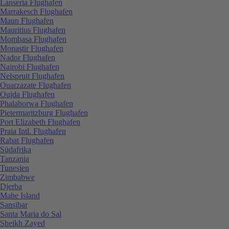
Lanseria Flughafen
Marrakesch Flughafen
Maun Flughafen
Mauritius Flughafen
Mombasa Flughafen
Monastir Flughafen
Nador Flughafen
Nairobi Flughafen
Nelspruit Flughafen
Ouarzazate Flughafen
Oujda Flughafen
Phalaborwa Flughafen
Pietermaritzburg Flughafen
Port Elizabeth Flughafen
Praia Intl. Flughafen
Rabat Flughafen
Südafrika
Tanzania
Tunesien
Zimbabwe
Djerba
Mahe Island
Sansibar
Santa Maria do Sal
Sheikh Zayed