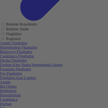
Beliebte Reiseländer
Beliebte Städte
Flughäfen
Regionen
Agadir Flughafen
Bloemfontein Flughafen
Bulawayo Flughafen
Casablanca Flughafen
Djerba Flughafen
Durban King Shaka International Airport
Essaouira Flughafen
Fez Flughafen
Flughafen East London
Agadir
Bel Ombre
Bethlehem
Bloemfontein
Casablanca
Durban