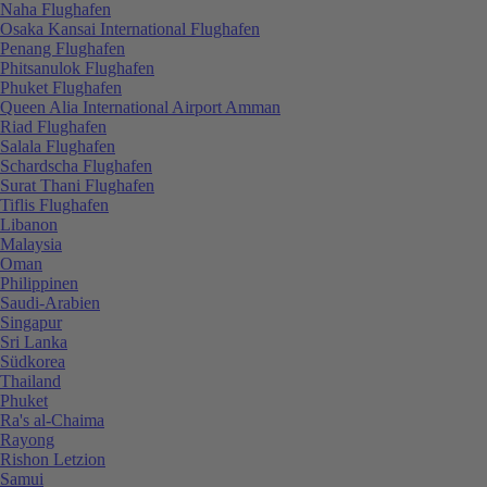
Naha Flughafen
Osaka Kansai International Flughafen
Penang Flughafen
Phitsanulok Flughafen
Phuket Flughafen
Queen Alia International Airport Amman
Riad Flughafen
Salala Flughafen
Schardscha Flughafen
Surat Thani Flughafen
Tiflis Flughafen
Libanon
Malaysia
Oman
Philippinen
Saudi-Arabien
Singapur
Sri Lanka
Südkorea
Thailand
Phuket
Ra's al-Chaima
Rayong
Rishon Letzion
Samui