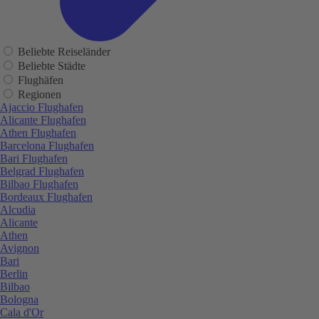
Beliebte Reiseländer
Beliebte Städte
Flughäfen
Regionen
Ajaccio Flughafen
Alicante Flughafen
Athen Flughafen
Barcelona Flughafen
Bari Flughafen
Belgrad Flughafen
Bilbao Flughafen
Bordeaux Flughafen
Alcudia
Alicante
Athen
Avignon
Bari
Berlin
Bilbao
Bologna
Cala d'Or