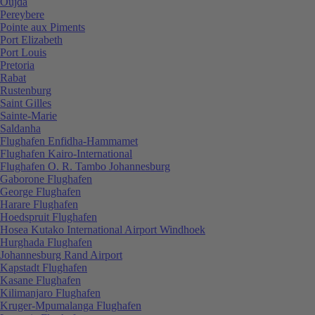
Oujda
Pereybere
Pointe aux Piments
Port Elizabeth
Port Louis
Pretoria
Rabat
Rustenburg
Saint Gilles
Sainte-Marie
Saldanha
Flughafen Enfidha-Hammamet
Flughafen Kairo-International
Flughafen O. R. Tambo Johannesburg
Gaborone Flughafen
George Flughafen
Harare Flughafen
Hoedspruit Flughafen
Hosea Kutako International Airport Windhoek
Hurghada Flughafen
Johannesburg Rand Airport
Kapstadt Flughafen
Kasane Flughafen
Kilimanjaro Flughafen
Kruger-Mpumalanga Flughafen