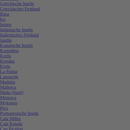
Griechische Inseln
Griechisches Festland
Ibiza
Ios
Istrien
Italienische Inseln
Italienisches Festland
Jandia
Kanarische Inseln
Karpathos
Korfu
Korsika
Kreta
La Palma
Lanzarote
Madeira
Mallorca
Malta (Insel)
Menorca
Mykonos
Pico
Portugiesische Inseln
Cala Millor
Cala Rajada
Can Picafort