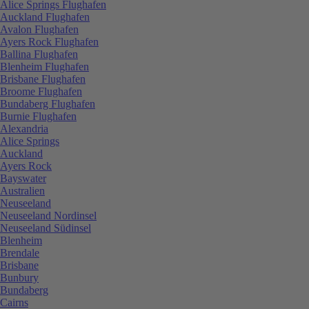
Alice Springs Flughafen
Auckland Flughafen
Avalon Flughafen
Ayers Rock Flughafen
Ballina Flughafen
Blenheim Flughafen
Brisbane Flughafen
Broome Flughafen
Bundaberg Flughafen
Burnie Flughafen
Alexandria
Alice Springs
Auckland
Ayers Rock
Bayswater
Australien
Neuseeland
Neuseeland Nordinsel
Neuseeland Südinsel
Blenheim
Brendale
Brisbane
Bunbury
Bundaberg
Cairns