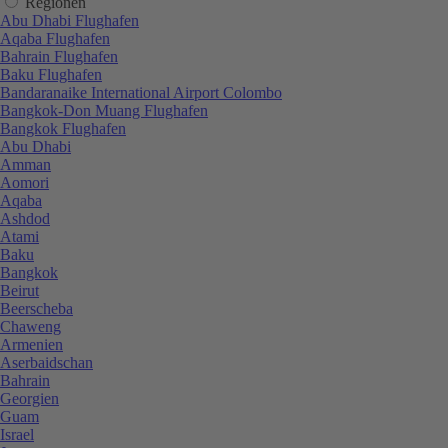
Regionen
Abu Dhabi Flughafen
Aqaba Flughafen
Bahrain Flughafen
Baku Flughafen
Bandaranaike International Airport Colombo
Bangkok-Don Muang Flughafen
Bangkok Flughafen
Abu Dhabi
Amman
Aomori
Aqaba
Ashdod
Atami
Baku
Bangkok
Beirut
Beerscheba
Chaweng
Armenien
Aserbaidschan
Bahrain
Georgien
Guam
Israel