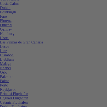
Costa Calma
Dublin
Edinburgh
Faro
Florenz
Funchal
Galway
Hamburg
Horta
Las Palmas de Gran Canaria
Lecce
Linz
Lissabon
Ljubljana
Malaga
Neapel
Oslo
Palermo
Palma
Porto
Reykjavík
Brindisi Flughafen
Cagliari Flughafen
Catania Flughafen
Dublin Flughafen