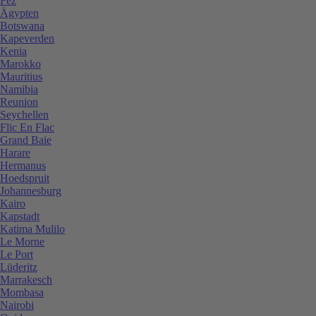
Fez
Ägypten
Botswana
Kapeverden
Kenia
Marokko
Mauritius
Namibia
Reunion
Seychellen
Flic En Flac
Grand Baie
Harare
Hermanus
Hoedspruit
Johannesburg
Kairo
Kapstadt
Katima Mulilo
Le Morne
Le Port
Lüderitz
Marrakesch
Mombasa
Nairobi