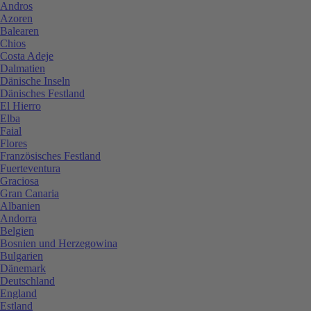
Andros
Azoren
Balearen
Chios
Costa Adeje
Dalmatien
Dänische Inseln
Dänisches Festland
El Hierro
Elba
Faial
Flores
Französisches Festland
Fuerteventura
Graciosa
Gran Canaria
Albanien
Andorra
Belgien
Bosnien und Herzegowina
Bulgarien
Dänemark
Deutschland
England
Estland