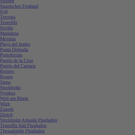
Sizilien
Spanisches Festland
Sylt
Terceira
Teneriffa
Sevilla
Madalena
Messina
Playa del Ingles
Ponta Delgada
Portoferraio
Puerto de la Cruz
Puerto del Carmen
Rennes
Rouen
Siena
Stockholm
Syrakus
Weil am Rhein
Wien
Zagreb
Zürich
Stockholm Arlanda Flughafen
Teneriffa Süd Flughafen
Thessaloniki Flughafen