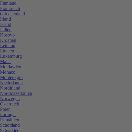
Finnland
Frankreich
Griechenland
Irland
Island
Italien
Kosovo
Kroatien
Lettland
Litauen
Luxemburg
Malta
Moldawien
Monaco
Montenegro
Niederlande
Nordirland
Nordmazedonien
Norwegen
Österreich
Polen
Portugal
Rumänien
Schottland
Schweden