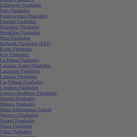
Edinburgh Flughafen
Faro Flughafen
Fuerteventura Flughafen
Funchal Flughafen
Hamburg Flughafen
Heraklion Flughafen
Ibiza Flughafen
Keflavik Flughafen (KEF)
Korfu Flughafen
Kos Flughafen
La Palma Flughafen
Lamezia Terme Flughafen
Lanzarote Flughafen
Larnaka Flughafen
Las Palmas Flughafen
Lissabon Flughafen
London Heathrow Flughafen
Madrid Flughafen
Malaga Flughafen
Malta International Airport
Menorca Flughafen
Neapel Flughafen
Nizza Flughafen
Olbia Flughafen