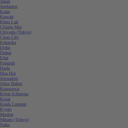
Japan
Jordanien
Katar
Kuwait
Khao Lak
Chiang Mai
Chiyoda (Tokyo)
Chuo City
Fukuoka
Doha
Dubai
Eilat
Fujairah
Haifa
Hua Hin
Jerusalem
Johor Bahru
Kanazawa
Kirjat Schmona
Korat
Kuala Lumpur
Kyoto
Maskat
Minato (Tokyo)
Naha