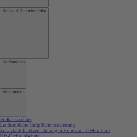
Karibik & Zentralamerika
Nordamerika
Südamerika
Vollkaskoschutz
Landesübliche Haftpflichtversicherung
Zusatzhaftpflichtversicherung in Höhe von 10 Mio. Euro
Kfz-Diebstahlschutz