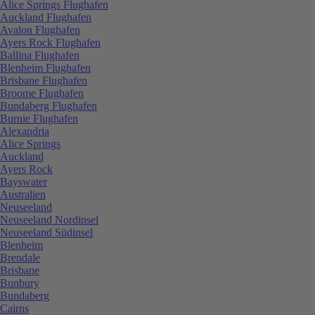
Alice Springs Flughafen
Auckland Flughafen
Avalon Flughafen
Ayers Rock Flughafen
Ballina Flughafen
Blenheim Flughafen
Brisbane Flughafen
Broome Flughafen
Bundaberg Flughafen
Burnie Flughafen
Alexandria
Alice Springs
Auckland
Ayers Rock
Bayswater
Australien
Neuseeland
Neuseeland Nordinsel
Neuseeland Südinsel
Blenheim
Brendale
Brisbane
Bunbury
Bundaberg
Cairns