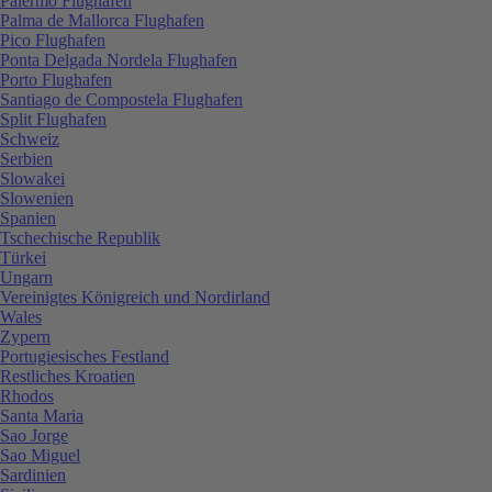
Palermo Flughafen
Palma de Mallorca Flughafen
Pico Flughafen
Ponta Delgada Nordela Flughafen
Porto Flughafen
Santiago de Compostela Flughafen
Split Flughafen
Schweiz
Serbien
Slowakei
Slowenien
Spanien
Tschechische Republik
Türkei
Ungarn
Vereinigtes Königreich und Nordirland
Wales
Zypern
Portugiesisches Festland
Restliches Kroatien
Rhodos
Santa Maria
Sao Jorge
Sao Miguel
Sardinien