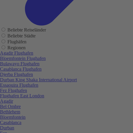
Beliebte Reiseländer
Beliebte Städte
Flughäfen
Regionen
Agadir Flughafen
Bloemfontein Flughafen
Bulawayo Flughafen
Casablanca Flughafen
Djerba Flughafen
Durban King Shaka International Airport
Essaouira Flughafen
Fez Flughafen
Flughafen East London
Agadir
Bel Ombre
Bethlehem
Bloemfontein
Casablanca
Durban