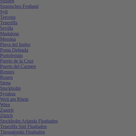
Sizilien
Spanisches Festland
Sylt
Terceira
Teneriffa
Sevilla
Madalena
Messina
Playa del Ingles
Ponta Delgada
Portoferraio
Puerto de la Cruz
Puerto del Carmen
Rennes
Rouen
Siena
Stockholm
Syrakus
Weil am Rhein
Wien
Zagreb
Zürich
Stockholm Arlanda Flughafen
Teneriffa Süd Flughafen
Thessaloniki Flughafen