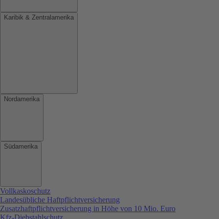
Karibik & Zentralamerika
Nordamerika
Südamerika
Vollkaskoschutz
Landesübliche Haftpflichtversicherung
Zusatzhaftpflichtversicherung in Höhe von 10 Mio. Euro
Kfz-Diebstahlschutz