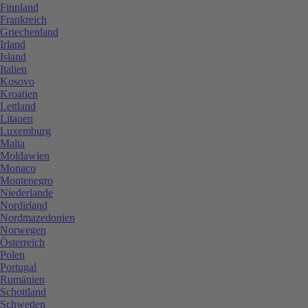
Finnland
Frankreich
Griechenland
Irland
Island
Italien
Kosovo
Kroatien
Lettland
Litauen
Luxemburg
Malta
Moldawien
Monaco
Montenegro
Niederlande
Nordirland
Nordmazedonien
Norwegen
Österreich
Polen
Portugal
Rumänien
Schottland
Schweden