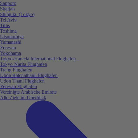
Sapporo
Sharjah
Shinjuku (Tokyo)
Tel Aviv
Tiflis
Toshima
Utsunomiya
Yamanashi
Yerevan
Yokohama
Tokyo-Haneda International Flughafen
Tokyo-Narita Flughafen
Trang Flughafen
Ubon Ratchathanii Flughafen
Udon Thani Flughafen
Yerevan Flughafen
Vereinigte Arabische Emirate
Alle Ziele im Überblick