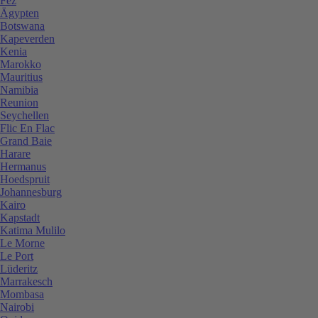
Fez
Ägypten
Botswana
Kapeverden
Kenia
Marokko
Mauritius
Namibia
Reunion
Seychellen
Flic En Flac
Grand Baie
Harare
Hermanus
Hoedspruit
Johannesburg
Kairo
Kapstadt
Katima Mulilo
Le Morne
Le Port
Lüderitz
Marrakesch
Mombasa
Nairobi