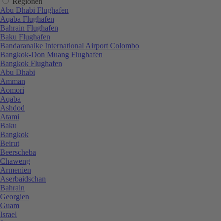
Regionen
Abu Dhabi Flughafen
Aqaba Flughafen
Bahrain Flughafen
Baku Flughafen
Bandaranaike International Airport Colombo
Bangkok-Don Muang Flughafen
Bangkok Flughafen
Abu Dhabi
Amman
Aomori
Aqaba
Ashdod
Atami
Baku
Bangkok
Beirut
Beerscheba
Chaweng
Armenien
Aserbaidschan
Bahrain
Georgien
Guam
Israel