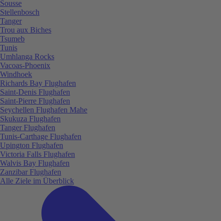
Sousse
Stellenbosch
Tanger
Trou aux Biches
Tsumeb
Tunis
Umhlanga Rocks
Vacoas-Phoenix
Windhoek
Richards Bay Flughafen
Saint-Denis Flughafen
Saint-Pierre Flughafen
Seychellen Flughafen Mahe
Skukuza Flughafen
Tanger Flughafen
Tunis-Carthage Flughafen
Upington Flughafen
Victoria Falls Flughafen
Walvis Bay Flughafen
Zanzibar Flughafen
Alle Ziele im Überblick