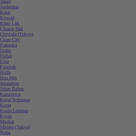
Japan
Jordanien
Katar
Kuwait
Khao Lak
Chiang Mai
Chiyoda (Tokyo)
Chuo City
Fukuoka
Doha
Dubai
Eilat
Fujairah
Haifa
Hua Hin
Jerusalem
Johor Bahru
Kanazawa
Kirjat Schmona
Korat
Kuala Lumpur
Kyoto
Maskat
Minato (Tokyo)
Naha