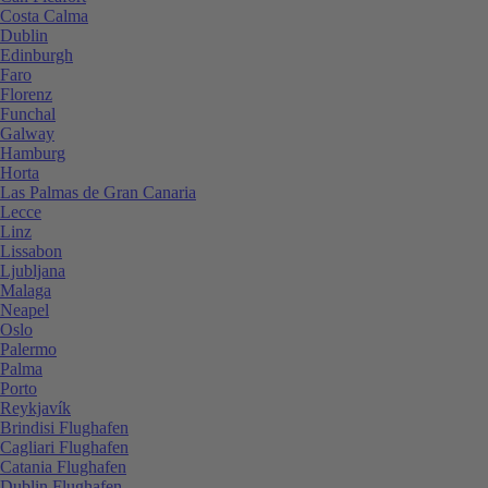
Costa Calma
Dublin
Edinburgh
Faro
Florenz
Funchal
Galway
Hamburg
Horta
Las Palmas de Gran Canaria
Lecce
Linz
Lissabon
Ljubljana
Malaga
Neapel
Oslo
Palermo
Palma
Porto
Reykjavík
Brindisi Flughafen
Cagliari Flughafen
Catania Flughafen
Dublin Flughafen