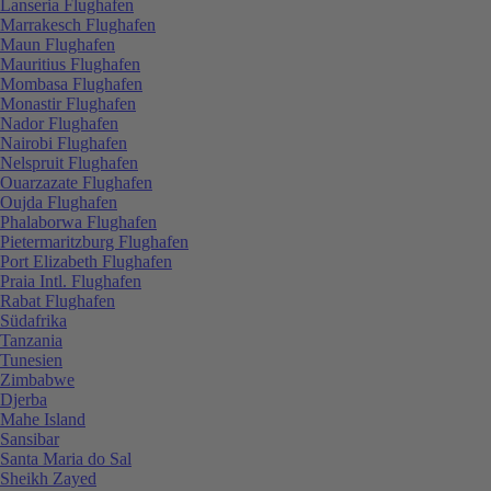
Lanseria Flughafen
Marrakesch Flughafen
Maun Flughafen
Mauritius Flughafen
Mombasa Flughafen
Monastir Flughafen
Nador Flughafen
Nairobi Flughafen
Nelspruit Flughafen
Ouarzazate Flughafen
Oujda Flughafen
Phalaborwa Flughafen
Pietermaritzburg Flughafen
Port Elizabeth Flughafen
Praia Intl. Flughafen
Rabat Flughafen
Südafrika
Tanzania
Tunesien
Zimbabwe
Djerba
Mahe Island
Sansibar
Santa Maria do Sal
Sheikh Zayed