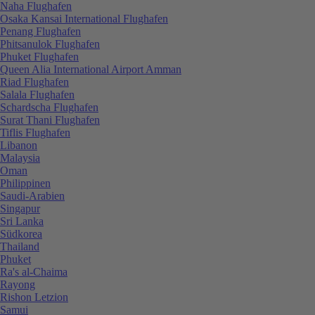
Naha Flughafen
Osaka Kansai International Flughafen
Penang Flughafen
Phitsanulok Flughafen
Phuket Flughafen
Queen Alia International Airport Amman
Riad Flughafen
Salala Flughafen
Schardscha Flughafen
Surat Thani Flughafen
Tiflis Flughafen
Libanon
Malaysia
Oman
Philippinen
Saudi-Arabien
Singapur
Sri Lanka
Südkorea
Thailand
Phuket
Ra's al-Chaima
Rayong
Rishon Letzion
Samui