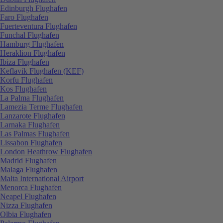
Edinburgh Flughafen
Faro Flughafen
Fuerteventura Flughafen
Funchal Flughafen
Hamburg Flughafen
Heraklion Flughafen
Ibiza Flughafen
Keflavik Flughafen (KEF)
Korfu Flughafen
Kos Flughafen
La Palma Flughafen
Lamezia Terme Flughafen
Lanzarote Flughafen
Larnaka Flughafen
Las Palmas Flughafen
Lissabon Flughafen
London Heathrow Flughafen
Madrid Flughafen
Malaga Flughafen
Malta International Airport
Menorca Flughafen
Neapel Flughafen
Nizza Flughafen
Olbia Flughafen