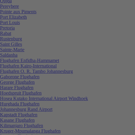
Oujda
Pereybere
Pointe aux Piments
Port Elizabeth
Port Louis
Pretoria
Rabat
Rustenburg
Saint Gilles
Sainte-Marie
Saldanha
Flughafen Enfidha-Hammamet
Flughafen Kairo-International
Flughafen O. R. Tambo Johannesburg
Gaborone Flughafen
George Flughafen
Harare Flughafen
Hoedspruit Flughafen
Hosea Kutako International Airport Windhoek
Hurghada Flughafen
Johannesburg Rand Airport
Kapstadt Flughafen
Kasane Flughafen
Kilimanjaro Flughafen
Kruger-Mpumalanga Flughafen