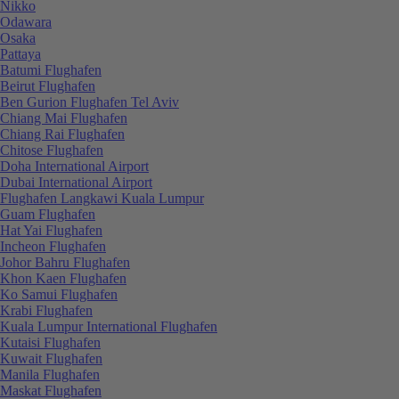
Nikko
Odawara
Osaka
Pattaya
Batumi Flughafen
Beirut Flughafen
Ben Gurion Flughafen Tel Aviv
Chiang Mai Flughafen
Chiang Rai Flughafen
Chitose Flughafen
Doha International Airport
Dubai International Airport
Flughafen Langkawi Kuala Lumpur
Guam Flughafen
Hat Yai Flughafen
Incheon Flughafen
Johor Bahru Flughafen
Khon Kaen Flughafen
Ko Samui Flughafen
Krabi Flughafen
Kuala Lumpur International Flughafen
Kutaisi Flughafen
Kuwait Flughafen
Manila Flughafen
Maskat Flughafen