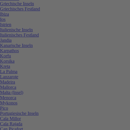
Griechische Inseln
Griechisches Festland
Ibiza
Ios
Istrien
Italienische Inseln
Italienisches Festland
Jandia
Kanarische Inseln
Karpathos
Korfu
Korsika
Kreta
La Palma
Lanzarote
Madeira
Mallorca
Malta (Insel)
Menorca
Mykonos
Pico
Portugiesische Inseln
Cala Millor
Cala Rajada
Can Picafort