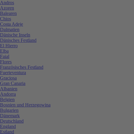
Andros
Azoren
Balearen
Chios
Costa Adeje
Dalmatien
Dänische Inseln
Dänisches Festland
El Hierro
Elba
Faial
Flores
Französisches Festland
Fuerteventura
Graciosa
Gran Canaria
Albanien
Andorra
Belgien
Bosnien und Herzegowina
Bulgarien
Dänemark
Deutschland
England
Estland