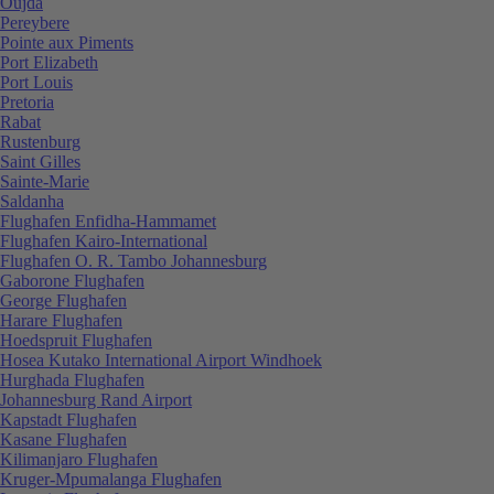
Oujda
Pereybere
Pointe aux Piments
Port Elizabeth
Port Louis
Pretoria
Rabat
Rustenburg
Saint Gilles
Sainte-Marie
Saldanha
Flughafen Enfidha-Hammamet
Flughafen Kairo-International
Flughafen O. R. Tambo Johannesburg
Gaborone Flughafen
George Flughafen
Harare Flughafen
Hoedspruit Flughafen
Hosea Kutako International Airport Windhoek
Hurghada Flughafen
Johannesburg Rand Airport
Kapstadt Flughafen
Kasane Flughafen
Kilimanjaro Flughafen
Kruger-Mpumalanga Flughafen