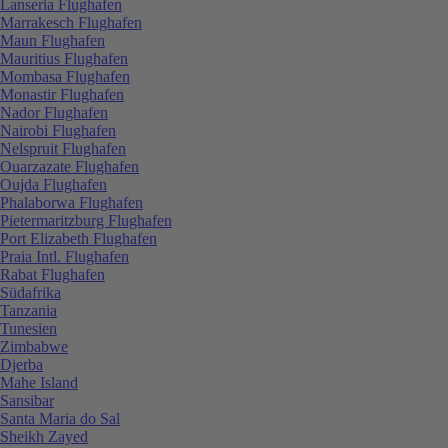
Lanseria Flughafen
Marrakesch Flughafen
Maun Flughafen
Mauritius Flughafen
Mombasa Flughafen
Monastir Flughafen
Nador Flughafen
Nairobi Flughafen
Nelspruit Flughafen
Ouarzazate Flughafen
Oujda Flughafen
Phalaborwa Flughafen
Pietermaritzburg Flughafen
Port Elizabeth Flughafen
Praia Intl. Flughafen
Rabat Flughafen
Südafrika
Tanzania
Tunesien
Zimbabwe
Djerba
Mahe Island
Sansibar
Santa Maria do Sal
Sheikh Zayed