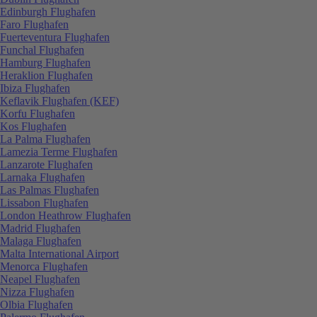
Edinburgh Flughafen
Faro Flughafen
Fuerteventura Flughafen
Funchal Flughafen
Hamburg Flughafen
Heraklion Flughafen
Ibiza Flughafen
Keflavik Flughafen (KEF)
Korfu Flughafen
Kos Flughafen
La Palma Flughafen
Lamezia Terme Flughafen
Lanzarote Flughafen
Larnaka Flughafen
Las Palmas Flughafen
Lissabon Flughafen
London Heathrow Flughafen
Madrid Flughafen
Malaga Flughafen
Malta International Airport
Menorca Flughafen
Neapel Flughafen
Nizza Flughafen
Olbia Flughafen