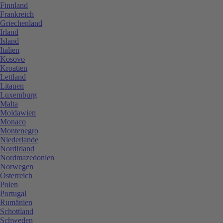
Finnland
Frankreich
Griechenland
Irland
Island
Italien
Kosovo
Kroatien
Lettland
Litauen
Luxemburg
Malta
Moldawien
Monaco
Montenegro
Niederlande
Nordirland
Nordmazedonien
Norwegen
Österreich
Polen
Portugal
Rumänien
Schottland
Schweden