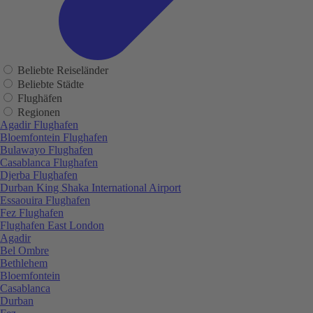
Beliebte Reiseländer
Beliebte Städte
Flughäfen
Regionen
Agadir Flughafen
Bloemfontein Flughafen
Bulawayo Flughafen
Casablanca Flughafen
Djerba Flughafen
Durban King Shaka International Airport
Essaouira Flughafen
Fez Flughafen
Flughafen East London
Agadir
Bel Ombre
Bethlehem
Bloemfontein
Casablanca
Durban