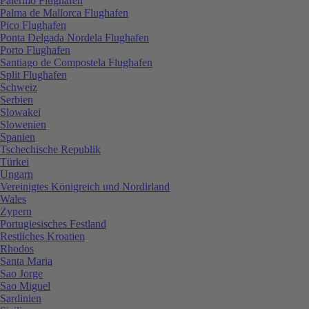
Palermo Flughafen
Palma de Mallorca Flughafen
Pico Flughafen
Ponta Delgada Nordela Flughafen
Porto Flughafen
Santiago de Compostela Flughafen
Split Flughafen
Schweiz
Serbien
Slowakei
Slowenien
Spanien
Tschechische Republik
Türkei
Ungarn
Vereinigtes Königreich und Nordirland
Wales
Zypern
Portugiesisches Festland
Restliches Kroatien
Rhodos
Santa Maria
Sao Jorge
Sao Miguel
Sardinien