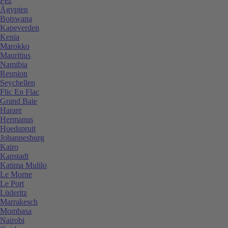
Fez
Ägypten
Botswana
Kapeverden
Kenia
Marokko
Mauritius
Namibia
Reunion
Seychellen
Flic En Flac
Grand Baie
Harare
Hermanus
Hoedspruit
Johannesburg
Kairo
Kapstadt
Katima Mulilo
Le Morne
Le Port
Lüderitz
Marrakesch
Mombasa
Nairobi