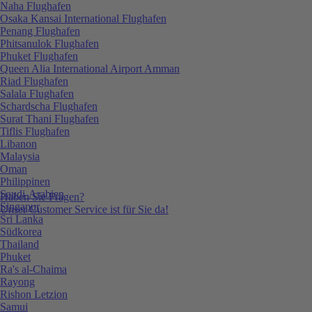
Naha Flughafen
Osaka Kansai International Flughafen
Penang Flughafen
Phitsanulok Flughafen
Phuket Flughafen
Queen Alia International Airport Amman
Riad Flughafen
Salala Flughafen
Schardscha Flughafen
Surat Thani Flughafen
Tiflis Flughafen
Libanon
Malaysia
Oman
Philippinen
Saudi-Arabien
Haben Sie Fragen?
Singapur
Unser Customer Service ist für Sie da!
Sri Lanka
Südkorea
Thailand
Phuket
Ra's al-Chaima
Rayong
Rishon Letzion
Samui