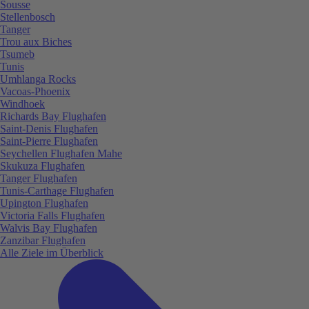
Sousse
Stellenbosch
Tanger
Trou aux Biches
Tsumeb
Tunis
Umhlanga Rocks
Vacoas-Phoenix
Windhoek
Richards Bay Flughafen
Saint-Denis Flughafen
Saint-Pierre Flughafen
Seychellen Flughafen Mahe
Skukuza Flughafen
Tanger Flughafen
Tunis-Carthage Flughafen
Upington Flughafen
Victoria Falls Flughafen
Walvis Bay Flughafen
Zanzibar Flughafen
Alle Ziele im Überblick