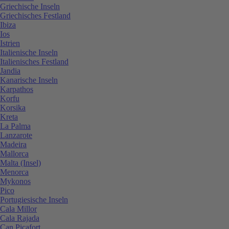
Griechische Inseln
Griechisches Festland
Ibiza
Ios
Istrien
Italienische Inseln
Italienisches Festland
Jandia
Kanarische Inseln
Karpathos
Korfu
Korsika
Kreta
La Palma
Lanzarote
Madeira
Mallorca
Malta (Insel)
Menorca
Mykonos
Pico
Portugiesische Inseln
Cala Millor
Cala Rajada
Can Picafort