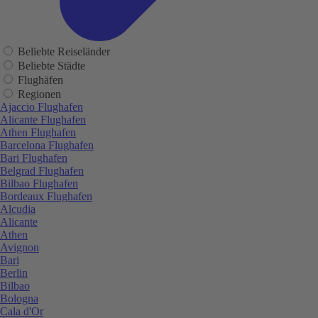
Beliebte Reiseländer
Beliebte Städte
Flughäfen
Regionen
Ajaccio Flughafen
Alicante Flughafen
Athen Flughafen
Barcelona Flughafen
Bari Flughafen
Belgrad Flughafen
Bilbao Flughafen
Bordeaux Flughafen
Alcudia
Alicante
Athen
Avignon
Bari
Berlin
Bilbao
Bologna
Cala d'Or