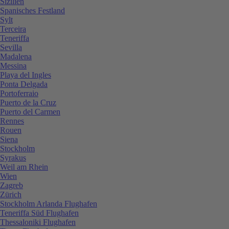
Sizilien
Spanisches Festland
Sylt
Terceira
Teneriffa
Sevilla
Madalena
Messina
Playa del Ingles
Ponta Delgada
Portoferraio
Puerto de la Cruz
Puerto del Carmen
Rennes
Rouen
Siena
Stockholm
Syrakus
Weil am Rhein
Wien
Zagreb
Zürich
Stockholm Arlanda Flughafen
Teneriffa Süd Flughafen
Thessaloniki Flughafen