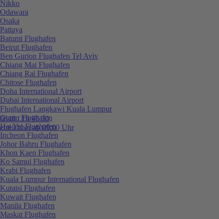
Nikko
Odawara
Osaka
Pattaya
Batumi Flughafen
Beirut Flughafen
Ben Gurion Flughafen Tel Aviv
Chiang Mai Flughafen
Chiang Rai Flughafen
Chitose Flughafen
Doha International Airport
Dubai International Airport
Flughafen Langkawi Kuala Lumpur
Guam Flughafen
0848 / 19 96 00
Hat Yai Flughafen
erreichbar ab 09:00 Uhr
Incheon Flughafen
Johor Bahru Flughafen
Khon Kaen Flughafen
Ko Samui Flughafen
Krabi Flughafen
Kuala Lumpur International Flughafen
Kutaisi Flughafen
Kuwait Flughafen
Manila Flughafen
Maskat Flughafen