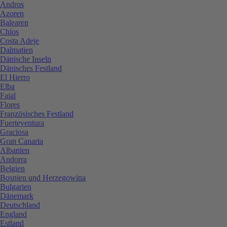
Andros
Azoren
Balearen
Chios
Costa Adeje
Dalmatien
Dänische Inseln
Dänisches Festland
El Hierro
Elba
Faial
Flores
Französisches Festland
Fuerteventura
Graciosa
Gran Canaria
Albanien
Andorra
Belgien
Bosnien und Herzegowina
Bulgarien
Dänemark
Deutschland
England
Estland