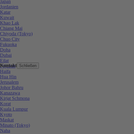
Japan
Jordanien
Katar
Kuwait
Khao Lak
Chiang Mai
Chiyoda (Tokyo)
Chuo City
Fukuoka
Doha
Dubai
Eilat
Kontakt
Fujairah
Schließen
Haifa
Hua Hin
Jerusalem
Johor Bahru
Kanazawa
Kirjat Schmona
Korat
Kuala Lumpur
Kyoto
Maskat
Minato (Tokyo)
Naha