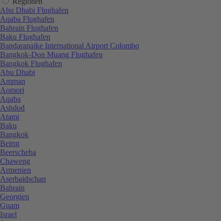
Regionen
Abu Dhabi Flughafen
Aqaba Flughafen
Bahrain Flughafen
Baku Flughafen
Bandaranaike International Airport Colombo
Bangkok-Don Muang Flughafen
Bangkok Flughafen
Abu Dhabi
Amman
Aomori
Aqaba
Ashdod
Atami
Baku
Bangkok
Beirut
Beerscheba
Chaweng
Armenien
Aserbaidschan
Bahrain
Georgien
Guam
Israel