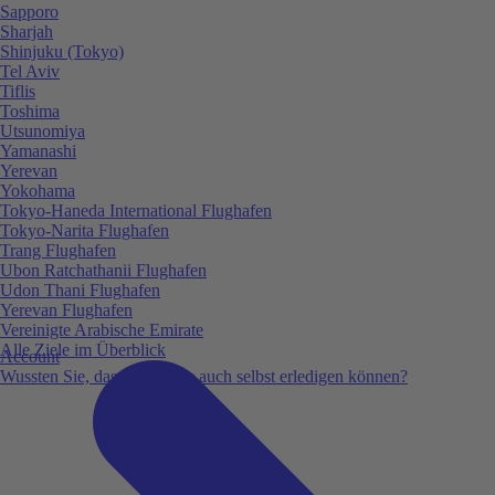
Sapporo
Sharjah
Shinjuku (Tokyo)
Tel Aviv
Tiflis
Toshima
Utsunomiya
Yamanashi
Yerevan
Yokohama
Tokyo-Haneda International Flughafen
Tokyo-Narita Flughafen
Trang Flughafen
Ubon Ratchathanii Flughafen
Udon Thani Flughafen
Yerevan Flughafen
Vereinigte Arabische Emirate
Alle Ziele im Überblick
Account
Wussten Sie, dass Sie vieles auch selbst erledigen können?