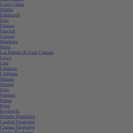
Costa Calma
Dublin
Edinburgh
Faro
Florenz
Funchal
Galway
Hamburg
Horta
Las Palmas de Gran Canaria
Lecce
Linz
Lissabon
Ljubljana
Malaga
Neapel
Oslo
Palermo
Palma
Porto
Reykjavík
Brindisi Flughafen
Cagliari Flughafen
Catania Flughafen
Dublin Flughafen