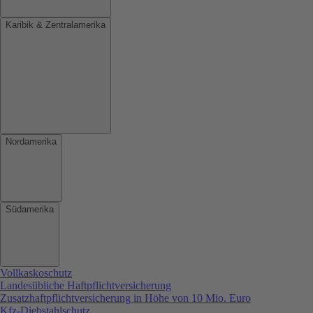
Karibik & Zentralamerika
Nordamerika
Südamerika
Vollkaskoschutz
Landesübliche Haftpflichtversicherung
Zusatzhaftpflichtversicherung in Höhe von 10 Mio. Euro
Kfz-Diebstahlschutz