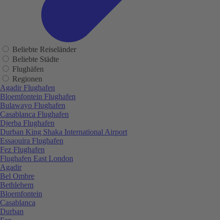
Beliebte Reiseländer
Beliebte Städte
Flughäfen
Regionen
Agadir Flughafen
Bloemfontein Flughafen
Bulawayo Flughafen
Casablanca Flughafen
Djerba Flughafen
Durban King Shaka International Airport
Essaouira Flughafen
Fez Flughafen
Flughafen East London
Agadir
Bel Ombre
Bethlehem
Bloemfontein
Casablanca
Durban