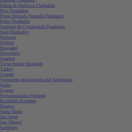
Palermo Flughafen
Palma de Mallorca Flughafen
Pico Flughafen
Ponta Delgada Nordela Flughafen
Porto Flughafen
Santiago de Compostela Flughafen
Split Flughafen
Schweiz
Serbien
Slowakei
Slowenien
Spanien
Tschechische Republik
Türkei
Ungarn
Vereinigtes Königreich und Nordirland
Wales
Zypern
Portugiesisches Festland
Restliches Kroatien
Rhodos
Santa Maria
Sao Jorge
Sao Miguel
Sardinien