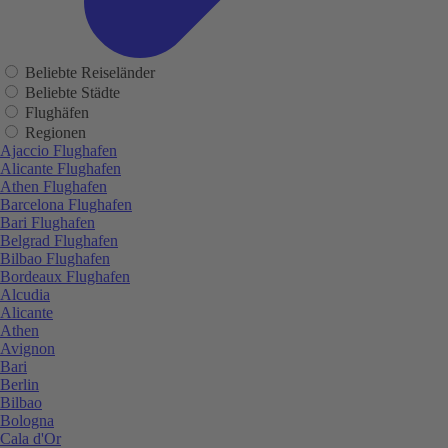
Beliebte Reiseländer
Beliebte Städte
Flughäfen
Regionen
Ajaccio Flughafen
Alicante Flughafen
Athen Flughafen
Barcelona Flughafen
Bari Flughafen
Belgrad Flughafen
Bilbao Flughafen
Bordeaux Flughafen
Alcudia
Alicante
Athen
Avignon
Bari
Berlin
Bilbao
Bologna
Cala d'Or