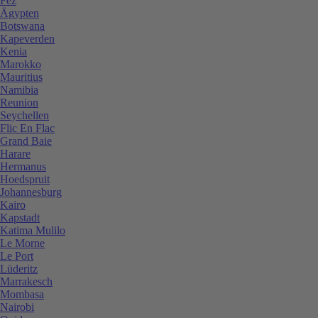
Fez
Ägypten
Botswana
Kapeverden
Kenia
Marokko
Mauritius
Namibia
Reunion
Seychellen
Flic En Flac
Grand Baie
Harare
Hermanus
Hoedspruit
Johannesburg
Kairo
Kapstadt
Katima Mulilo
Le Morne
Le Port
Lüderitz
Marrakesch
Mombasa
Nairobi