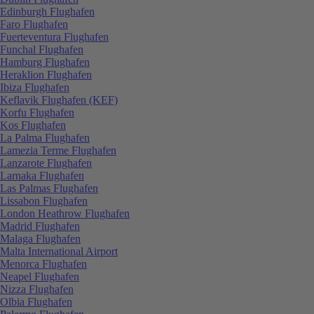
Edinburgh Flughafen
Faro Flughafen
Fuerteventura Flughafen
Funchal Flughafen
Hamburg Flughafen
Heraklion Flughafen
Ibiza Flughafen
Keflavik Flughafen (KEF)
Korfu Flughafen
Kos Flughafen
La Palma Flughafen
Lamezia Terme Flughafen
Lanzarote Flughafen
Larnaka Flughafen
Las Palmas Flughafen
Lissabon Flughafen
London Heathrow Flughafen
Madrid Flughafen
Malaga Flughafen
Malta International Airport
Menorca Flughafen
Neapel Flughafen
Nizza Flughafen
Olbia Flughafen