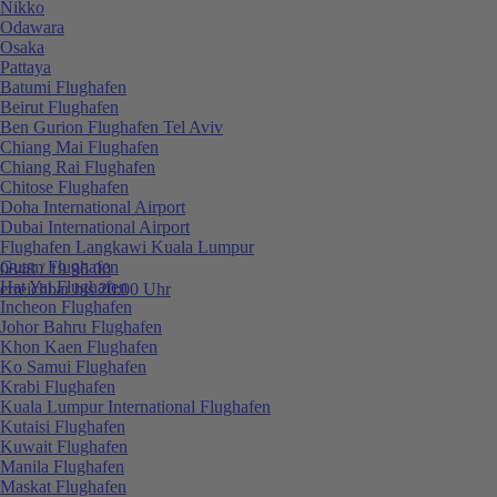
Nikko
Odawara
Osaka
Pattaya
Batumi Flughafen
Beirut Flughafen
Ben Gurion Flughafen Tel Aviv
Chiang Mai Flughafen
Chiang Rai Flughafen
Chitose Flughafen
Doha International Airport
Dubai International Airport
Flughafen Langkawi Kuala Lumpur
Guam Flughafen
0848 / 19 96 00
Hat Yai Flughafen
erreichbar bis 20:00 Uhr
Incheon Flughafen
Johor Bahru Flughafen
Khon Kaen Flughafen
Ko Samui Flughafen
Krabi Flughafen
Kuala Lumpur International Flughafen
Kutaisi Flughafen
Kuwait Flughafen
Manila Flughafen
Maskat Flughafen