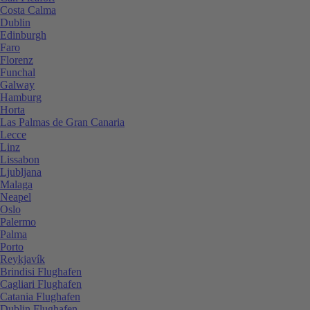
Costa Calma
Dublin
Edinburgh
Faro
Florenz
Funchal
Galway
Hamburg
Horta
Las Palmas de Gran Canaria
Lecce
Linz
Lissabon
Ljubljana
Malaga
Neapel
Oslo
Palermo
Palma
Porto
Reykjavík
Brindisi Flughafen
Cagliari Flughafen
Catania Flughafen
Dublin Flughafen