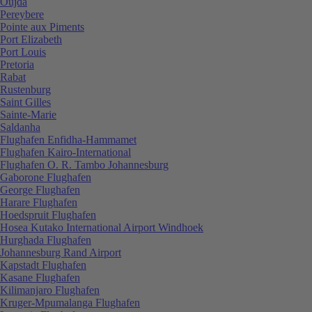
Oujda
Pereybere
Pointe aux Piments
Port Elizabeth
Port Louis
Pretoria
Rabat
Rustenburg
Saint Gilles
Sainte-Marie
Saldanha
Flughafen Enfidha-Hammamet
Flughafen Kairo-International
Flughafen O. R. Tambo Johannesburg
Gaborone Flughafen
George Flughafen
Harare Flughafen
Hoedspruit Flughafen
Hosea Kutako International Airport Windhoek
Hurghada Flughafen
Johannesburg Rand Airport
Kapstadt Flughafen
Kasane Flughafen
Kilimanjaro Flughafen
Kruger-Mpumalanga Flughafen