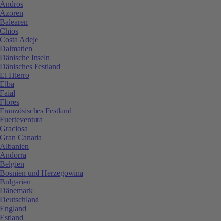
Andros
Azoren
Balearen
Chios
Costa Adeje
Dalmatien
Dänische Inseln
Dänisches Festland
El Hierro
Elba
Faial
Flores
Französisches Festland
Fuerteventura
Graciosa
Gran Canaria
Albanien
Andorra
Belgien
Bosnien und Herzegowina
Bulgarien
Dänemark
Deutschland
England
Estland