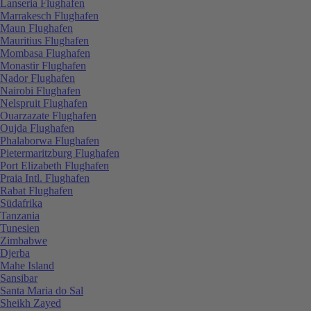
Lanseria Flughafen
Marrakesch Flughafen
Maun Flughafen
Mauritius Flughafen
Mombasa Flughafen
Monastir Flughafen
Nador Flughafen
Nairobi Flughafen
Nelspruit Flughafen
Ouarzazate Flughafen
Oujda Flughafen
Phalaborwa Flughafen
Pietermaritzburg Flughafen
Port Elizabeth Flughafen
Praia Intl. Flughafen
Rabat Flughafen
Südafrika
Tanzania
Tunesien
Zimbabwe
Djerba
Mahe Island
Sansibar
Santa Maria do Sal
Sheikh Zayed