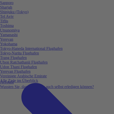
Sapporo
Sharjah
Shinjuku (Tokyo)
Tel Aviv
Tiflis
Toshima
Utsunomiya
Yamanashi
Yerevan
Yokohama
Tokyo-Haneda International Flughafen
Tokyo-Narita Flughafen
Trang Flughafen
Ubon Ratchathanii Flughafen
Udon Thani Flughafen
Yerevan Flughafen
Vereinigte Arabische Emirate
Alle Ziele im Überblick
Account
Wussten Sie, dass Sie vieles auch selbst erledigen können?