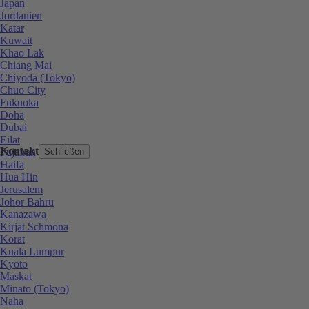
Japan
Jordanien
Katar
Kuwait
Khao Lak
Chiang Mai
Chiyoda (Tokyo)
Chuo City
Fukuoka
Doha
Dubai
Eilat
Kontakt
Fujairah
Schließen
Haifa
Hua Hin
Jerusalem
Johor Bahru
Kanazawa
Kirjat Schmona
Korat
Kuala Lumpur
Kyoto
Maskat
Minato (Tokyo)
Naha