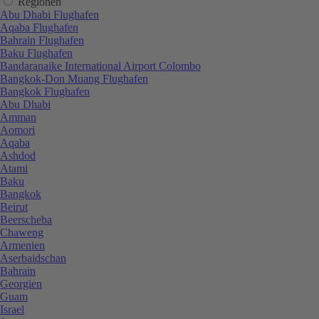
Regionen
Abu Dhabi Flughafen
Aqaba Flughafen
Bahrain Flughafen
Baku Flughafen
Bandaranaike International Airport Colombo
Bangkok-Don Muang Flughafen
Bangkok Flughafen
Abu Dhabi
Amman
Aomori
Aqaba
Ashdod
Atami
Baku
Bangkok
Beirut
Beerscheba
Chaweng
Armenien
Aserbaidschan
Bahrain
Georgien
Guam
Israel