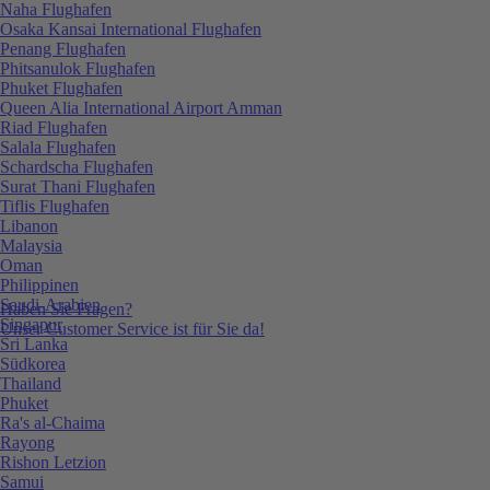
Naha Flughafen
Osaka Kansai International Flughafen
Penang Flughafen
Phitsanulok Flughafen
Phuket Flughafen
Queen Alia International Airport Amman
Riad Flughafen
Salala Flughafen
Schardscha Flughafen
Surat Thani Flughafen
Tiflis Flughafen
Libanon
Malaysia
Oman
Philippinen
Saudi-Arabien
Haben Sie Fragen?
Singapur
Unser Customer Service ist für Sie da!
Sri Lanka
Südkorea
Thailand
Phuket
Ra's al-Chaima
Rayong
Rishon Letzion
Samui