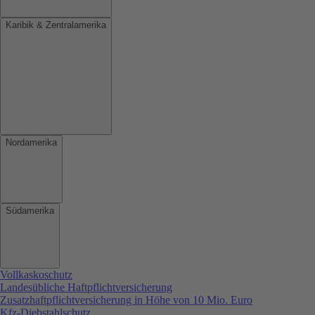
Karibik & Zentralamerika
Nordamerika
Südamerika
Vollkaskoschutz
Landesübliche Haftpflichtversicherung
Zusatzhaftpflichtversicherung in Höhe von 10 Mio. Euro
Kfz-Diebstahlschutz