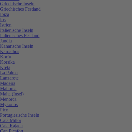
Griechische Inseln
Griechisches Festland
Ibiza
Ios
Istrien
Italienische Inseln
Italienisches Festland
Jandia
Kanarische Inseln
Karpathos
Korfu
Korsika
Kreta
La Palma
Lanzarote
Madeira
Mallorca
Malta (Insel)
Menorca
Mykonos
Pico
Portugiesische Inseln
Cala Millor
Cala Rajada
Can Picafort