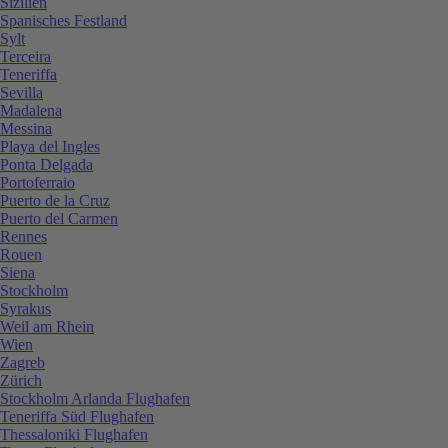
Sizilien
Spanisches Festland
Sylt
Terceira
Teneriffa
Sevilla
Madalena
Messina
Playa del Ingles
Ponta Delgada
Portoferraio
Puerto de la Cruz
Puerto del Carmen
Rennes
Rouen
Siena
Stockholm
Syrakus
Weil am Rhein
Wien
Zagreb
Zürich
Stockholm Arlanda Flughafen
Teneriffa Süd Flughafen
Thessaloniki Flughafen