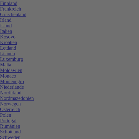
Finnland
Frankreich
Griechenland
Irland
Island
Italien
Kosovo
Kroatien
Lettland
Litauen
Luxemburg
Malta
Moldawien
Monaco
Montenegro
Niederlande
Nordirland
Nordmazedonien
Norwegen
Österreich
Polen
Portugal
Rumänien
Schottland
Schweden