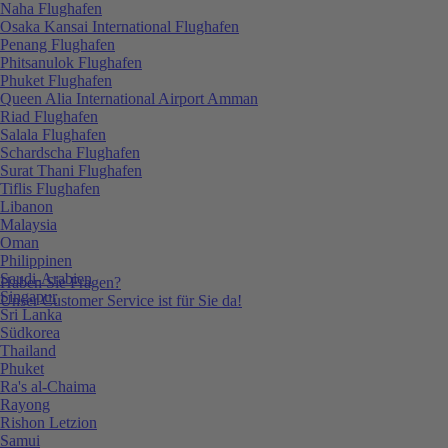
Naha Flughafen
Osaka Kansai International Flughafen
Penang Flughafen
Phitsanulok Flughafen
Phuket Flughafen
Queen Alia International Airport Amman
Riad Flughafen
Salala Flughafen
Schardscha Flughafen
Surat Thani Flughafen
Tiflis Flughafen
Libanon
Malaysia
Oman
Philippinen
Saudi-Arabien
Haben Sie Fragen?
Singapur
Unser Customer Service ist für Sie da!
Sri Lanka
Südkorea
Thailand
Phuket
Ra's al-Chaima
Rayong
Rishon Letzion
Samui