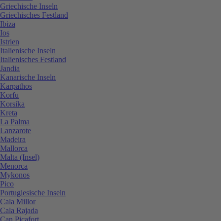
Griechische Inseln
Griechisches Festland
Ibiza
Ios
Istrien
Italienische Inseln
Italienisches Festland
Jandia
Kanarische Inseln
Karpathos
Korfu
Korsika
Kreta
La Palma
Lanzarote
Madeira
Mallorca
Malta (Insel)
Menorca
Mykonos
Pico
Portugiesische Inseln
Cala Millor
Cala Rajada
Can Picafort