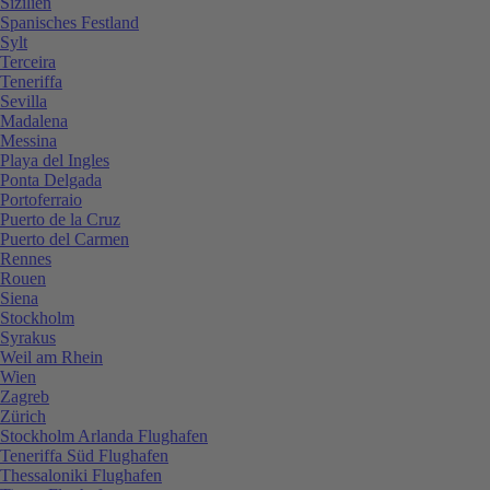
Sizilien
Spanisches Festland
Sylt
Terceira
Teneriffa
Sevilla
Madalena
Messina
Playa del Ingles
Ponta Delgada
Portoferraio
Puerto de la Cruz
Puerto del Carmen
Rennes
Rouen
Siena
Stockholm
Syrakus
Weil am Rhein
Wien
Zagreb
Zürich
Stockholm Arlanda Flughafen
Teneriffa Süd Flughafen
Thessaloniki Flughafen