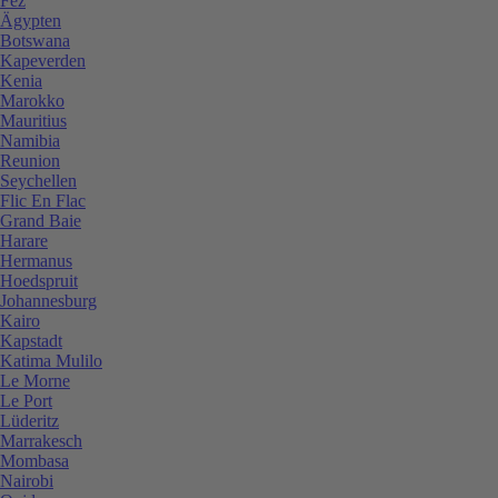
Fez
Ägypten
Botswana
Kapeverden
Kenia
Marokko
Mauritius
Namibia
Reunion
Seychellen
Flic En Flac
Grand Baie
Harare
Hermanus
Hoedspruit
Johannesburg
Kairo
Kapstadt
Katima Mulilo
Le Morne
Le Port
Lüderitz
Marrakesch
Mombasa
Nairobi