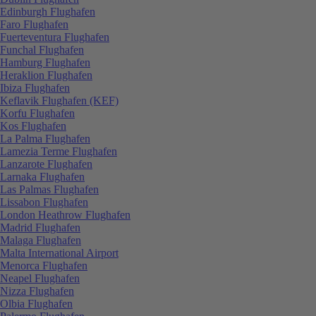
Edinburgh Flughafen
Faro Flughafen
Fuerteventura Flughafen
Funchal Flughafen
Hamburg Flughafen
Heraklion Flughafen
Ibiza Flughafen
Keflavik Flughafen (KEF)
Korfu Flughafen
Kos Flughafen
La Palma Flughafen
Lamezia Terme Flughafen
Lanzarote Flughafen
Larnaka Flughafen
Las Palmas Flughafen
Lissabon Flughafen
London Heathrow Flughafen
Madrid Flughafen
Malaga Flughafen
Malta International Airport
Menorca Flughafen
Neapel Flughafen
Nizza Flughafen
Olbia Flughafen