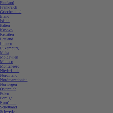
Finnland
Frankreich
Griechenland
Irland
Island
Italien
Kosovo
Kroatien
Lettland
Litauen
Luxemburg
Malta
Moldawien
Monaco
Montenegro
Niederlande
Nordirland
Nordmazedonien
Norwegen
Österreich
Polen
Portugal
Rumänien
Schottland
Schweden