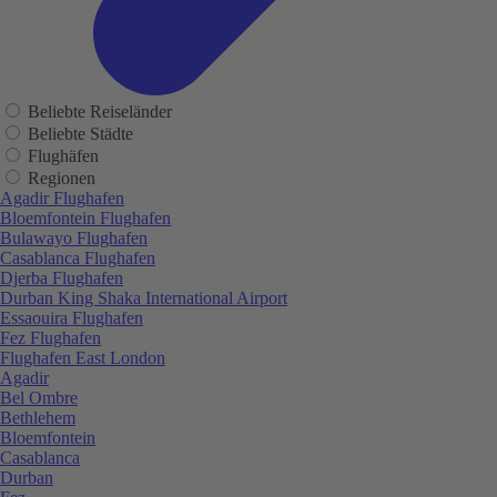
Beliebte Reiseländer
Beliebte Städte
Flughäfen
Regionen
Agadir Flughafen
Bloemfontein Flughafen
Bulawayo Flughafen
Casablanca Flughafen
Djerba Flughafen
Durban King Shaka International Airport
Essaouira Flughafen
Fez Flughafen
Flughafen East London
Agadir
Bel Ombre
Bethlehem
Bloemfontein
Casablanca
Durban