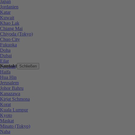
Japan
Jordanien
Katar
Kuwait
Khao Lak
Chiang Mai
Chiyoda (Tokyo)
Chuo City
Fukuoka
Doha
Dubai
Eilat
Kontakt
Fujairah
Schließen
Haifa
Hua Hin
Jerusalem
Johor Bahru
Kanazawa
Kirjat Schmona
Korat
Kuala Lumpur
Kyoto
Maskat
Minato (Tokyo)
Naha