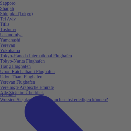
Sapporo
Sharjah
Shinjuku (Tokyo)
Tel Aviv
Tiflis
Toshima
Utsunomiya
Yamanashi
Yerevan
Yokohama
Tokyo-Haneda International Flughafen
Tokyo-Narita Flughafen
Trang Flughafen
Ubon Ratchathanii Flughafen
Udon Thani Flughafen
Yerevan Flughafen
Vereinigte Arabische Emirate
Alle Ziele im Überblick
Account
Wussten Sie, dass Sie vieles auch selbst erledigen können?