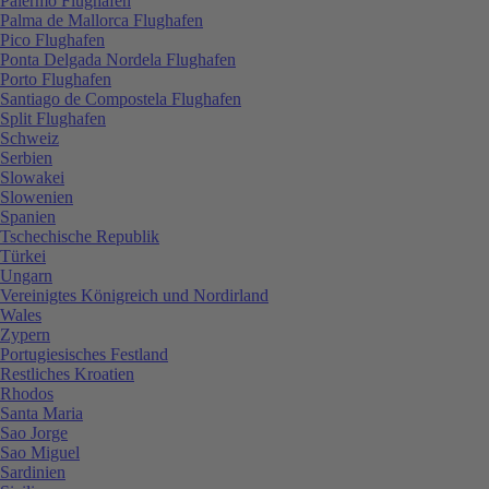
Palermo Flughafen
Palma de Mallorca Flughafen
Pico Flughafen
Ponta Delgada Nordela Flughafen
Porto Flughafen
Santiago de Compostela Flughafen
Split Flughafen
Schweiz
Serbien
Slowakei
Slowenien
Spanien
Tschechische Republik
Türkei
Ungarn
Vereinigtes Königreich und Nordirland
Wales
Zypern
Portugiesisches Festland
Restliches Kroatien
Rhodos
Santa Maria
Sao Jorge
Sao Miguel
Sardinien