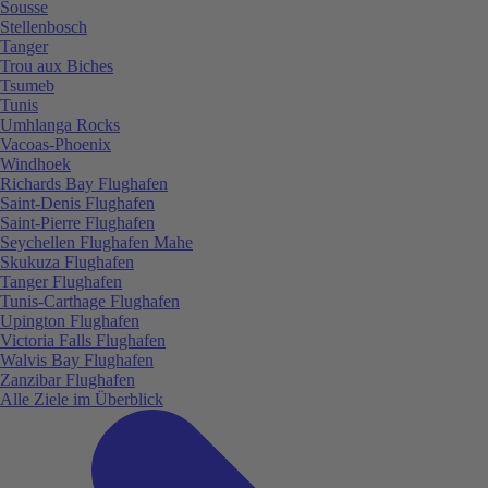
Sousse
Stellenbosch
Tanger
Trou aux Biches
Tsumeb
Tunis
Umhlanga Rocks
Vacoas-Phoenix
Windhoek
Richards Bay Flughafen
Saint-Denis Flughafen
Saint-Pierre Flughafen
Seychellen Flughafen Mahe
Skukuza Flughafen
Tanger Flughafen
Tunis-Carthage Flughafen
Upington Flughafen
Victoria Falls Flughafen
Walvis Bay Flughafen
Zanzibar Flughafen
Alle Ziele im Überblick