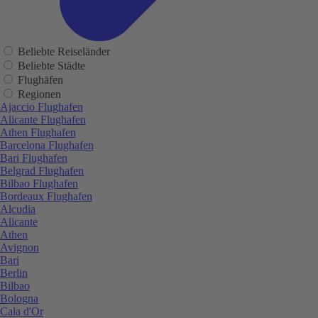
Beliebte Reiseländer
Beliebte Städte
Flughäfen
Regionen
Ajaccio Flughafen
Alicante Flughafen
Athen Flughafen
Barcelona Flughafen
Bari Flughafen
Belgrad Flughafen
Bilbao Flughafen
Bordeaux Flughafen
Alcudia
Alicante
Athen
Avignon
Bari
Berlin
Bilbao
Bologna
Cala d'Or