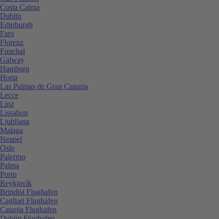
Costa Calma
Dublin
Edinburgh
Faro
Florenz
Funchal
Galway
Hamburg
Horta
Las Palmas de Gran Canaria
Lecce
Linz
Lissabon
Ljubljana
Malaga
Neapel
Oslo
Palermo
Palma
Porto
Reykjavík
Brindisi Flughafen
Cagliari Flughafen
Catania Flughafen
Dublin Flughafen