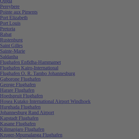
Oujda
Pereybere
Pointe aux Piments
Port Elizabeth
Port Louis
Pretoria
Rabat
Rustenburg
Saint Gilles
Sainte-Marie
Saldanha
Flughafen Enfidha-Hammamet
Flughafen Kairo-International
Flughafen O. R. Tambo Johannesburg
Gaborone Flughafen
George Flughafen
Harare Flughafen
Hoedspruit Flughafen
Hosea Kutako International Airport Windhoek
Hurghada Flughafen
Johannesburg Rand Airport
Kapstadt Flughafen
Kasane Flughafen
Kilimanjaro Flughafen
Kruger-Mpumalanga Flughafen