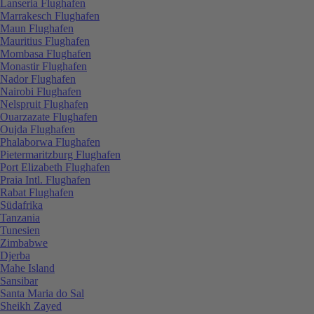
Lanseria Flughafen
Marrakesch Flughafen
Maun Flughafen
Mauritius Flughafen
Mombasa Flughafen
Monastir Flughafen
Nador Flughafen
Nairobi Flughafen
Nelspruit Flughafen
Ouarzazate Flughafen
Oujda Flughafen
Phalaborwa Flughafen
Pietermaritzburg Flughafen
Port Elizabeth Flughafen
Praia Intl. Flughafen
Rabat Flughafen
Südafrika
Tanzania
Tunesien
Zimbabwe
Djerba
Mahe Island
Sansibar
Santa Maria do Sal
Sheikh Zayed