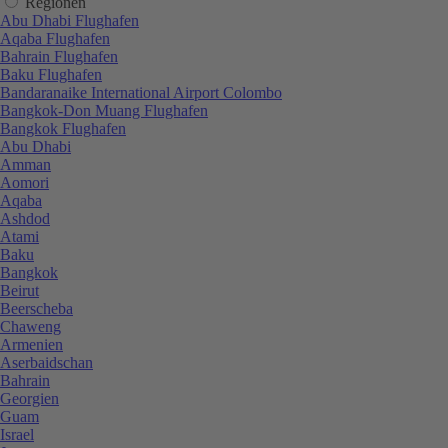
Regionen
Abu Dhabi Flughafen
Aqaba Flughafen
Bahrain Flughafen
Baku Flughafen
Bandaranaike International Airport Colombo
Bangkok-Don Muang Flughafen
Bangkok Flughafen
Abu Dhabi
Amman
Aomori
Aqaba
Ashdod
Atami
Baku
Bangkok
Beirut
Beerscheba
Chaweng
Armenien
Aserbaidschan
Bahrain
Georgien
Guam
Israel