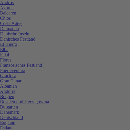
Andros
Azoren
Balearen
Chios
Costa Adeje
Dalmatien
Dänische Inseln
Dänisches Festland
El Hierro
Elba
Faial
Flores
Französisches Festland
Fuerteventura
Graciosa
Gran Canaria
Albanien
Andorra
Belgien
Bosnien und Herzegowina
Bulgarien
Dänemark
Deutschland
England
Estland