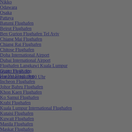
Nikko
Odawara
Osaka
Pattaya
Batumi Flughafen
Beirut Flughafen
Ben Gurion Flughafen Tel Aviv
Chiang Mai Flughafen
Chiang Rai Flughafen
Chitose Flughafen
Doha International Airport
Dubai International Airport
Flughafen Langkawi Kuala Lumpur
Guam Flughafen
0848 / 19 96 00
Hat Yai Flughafen
erreichbar bis 18:00 Uhr
Incheon Flughafen
Johor Bahru Flughafen
Khon Kaen Flughafen
Ko Samui Flughafen
Krabi Flughafen
Kuala Lumpur International Flughafen
Kutaisi Flughafen
Kuwait Flughafen
Manila Flughafen
Maskat Flughafen