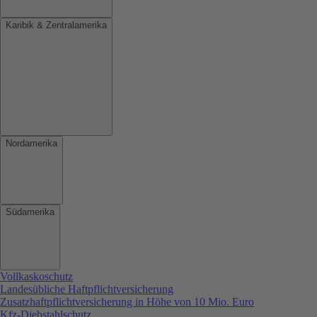
Karibik & Zentralamerika
Nordamerika
Südamerika
Vollkaskoschutz
Landesübliche Haftpflichtversicherung
Zusatzhaftpflichtversicherung in Höhe von 10 Mio. Euro
Kfz-Diebstahlschutz