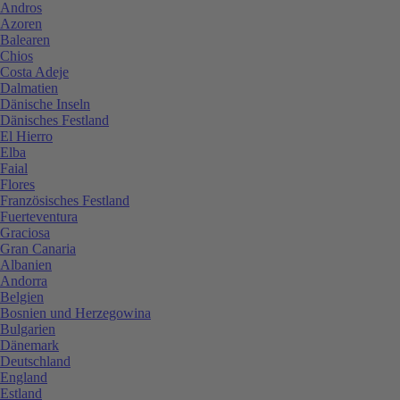
Andros
Azoren
Balearen
Chios
Costa Adeje
Dalmatien
Dänische Inseln
Dänisches Festland
El Hierro
Elba
Faial
Flores
Französisches Festland
Fuerteventura
Graciosa
Gran Canaria
Albanien
Andorra
Belgien
Bosnien und Herzegowina
Bulgarien
Dänemark
Deutschland
England
Estland