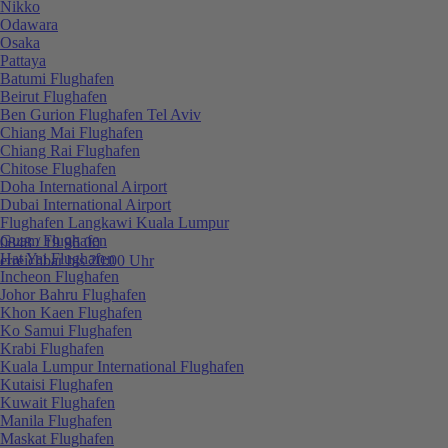
Nikko
Odawara
Osaka
Pattaya
Batumi Flughafen
Beirut Flughafen
Ben Gurion Flughafen Tel Aviv
Chiang Mai Flughafen
Chiang Rai Flughafen
Chitose Flughafen
Doha International Airport
Dubai International Airport
Flughafen Langkawi Kuala Lumpur
Guam Flughafen
0848 / 19 96 00
Hat Yai Flughafen
erreichbar bis 20:00 Uhr
Incheon Flughafen
Johor Bahru Flughafen
Khon Kaen Flughafen
Ko Samui Flughafen
Krabi Flughafen
Kuala Lumpur International Flughafen
Kutaisi Flughafen
Kuwait Flughafen
Manila Flughafen
Maskat Flughafen