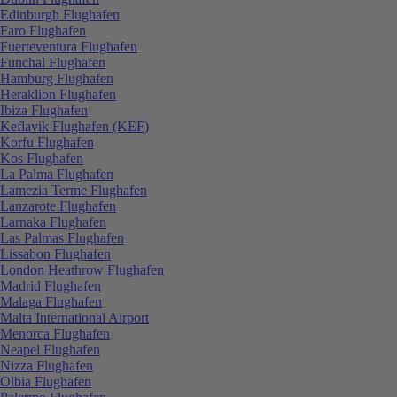
Edinburgh Flughafen
Faro Flughafen
Fuerteventura Flughafen
Funchal Flughafen
Hamburg Flughafen
Heraklion Flughafen
Ibiza Flughafen
Keflavik Flughafen (KEF)
Korfu Flughafen
Kos Flughafen
La Palma Flughafen
Lamezia Terme Flughafen
Lanzarote Flughafen
Larnaka Flughafen
Las Palmas Flughafen
Lissabon Flughafen
London Heathrow Flughafen
Madrid Flughafen
Malaga Flughafen
Malta International Airport
Menorca Flughafen
Neapel Flughafen
Nizza Flughafen
Olbia Flughafen