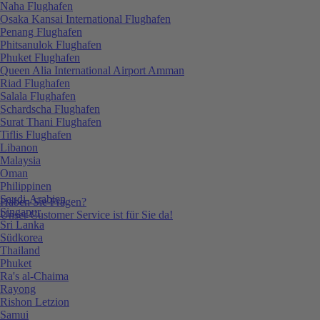
Naha Flughafen
Osaka Kansai International Flughafen
Penang Flughafen
Phitsanulok Flughafen
Phuket Flughafen
Queen Alia International Airport Amman
Riad Flughafen
Salala Flughafen
Schardscha Flughafen
Surat Thani Flughafen
Tiflis Flughafen
Libanon
Malaysia
Oman
Philippinen
Saudi-Arabien
Haben Sie Fragen?
Singapur
Unser Customer Service ist für Sie da!
Sri Lanka
Südkorea
Thailand
Phuket
Ra's al-Chaima
Rayong
Rishon Letzion
Samui