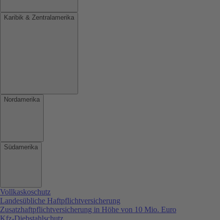
Karibik & Zentralamerika
Nordamerika
Südamerika
Vollkaskoschutz
Landesübliche Haftpflichtversicherung
Zusatzhaftpflichtversicherung in Höhe von 10 Mio. Euro
Kfz-Diebstahlschutz