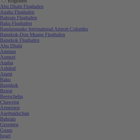
Regionen
Abu Dhabi Flughafen
Aqaba Flughafen
Bahrain Flughafen
Baku Flughafen
Bandaranaike International Airport Colombo
Bangkok-Don Muang Flughafen
Bangkok Flughafen
Abu Dhabi
Amman
Aomori
Aqaba
Ashdod
Atami
Baku
Bangkok
Beirut
Beerscheba
Chaweng
Armenien
Aserbaidschan
Bahrain
Georgien
Guam
Israel