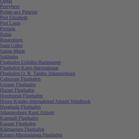
Oujda
Pereybere
Pointe aux Piments
Port Elizabeth
Port Louis
Pretoria
Rabat
Rustenburg
Saint Gilles
Sainte-Marie
Saldanha
Flughafen Enfidha-Hammamet
Flughafen Kairo-International
Flughafen O. R. Tambo Johannesburg
Gaborone Flughafen
George Flughafen
Harare Flughafen
Hoedspruit Flughafen
Hosea Kutako International Airport Windhoek
Hurghada Flughafen
Johannesburg Rand Airport
Kapstadt Flughafen
Kasane Flughafen
Kilimanjaro Flughafen
Kruger-Mpumalanga Flughafen