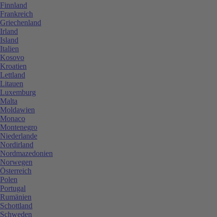
Finnland
Frankreich
Griechenland
Irland
Island
Italien
Kosovo
Kroatien
Lettland
Litauen
Luxemburg
Malta
Moldawien
Monaco
Montenegro
Niederlande
Nordirland
Nordmazedonien
Norwegen
Österreich
Polen
Portugal
Rumänien
Schottland
Schweden