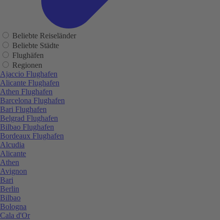
Beliebte Reiseländer
Beliebte Städte
Flughäfen
Regionen
Ajaccio Flughafen
Alicante Flughafen
Athen Flughafen
Barcelona Flughafen
Bari Flughafen
Belgrad Flughafen
Bilbao Flughafen
Bordeaux Flughafen
Alcudia
Alicante
Athen
Avignon
Bari
Berlin
Bilbao
Bologna
Cala d'Or