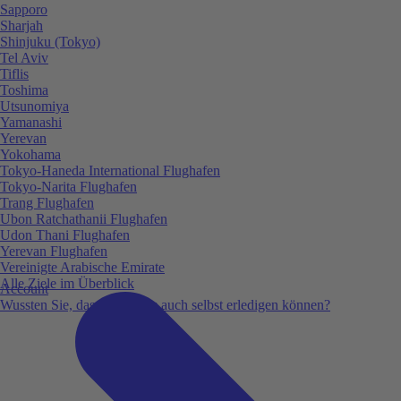
Sapporo
Sharjah
Shinjuku (Tokyo)
Tel Aviv
Tiflis
Toshima
Utsunomiya
Yamanashi
Yerevan
Yokohama
Tokyo-Haneda International Flughafen
Tokyo-Narita Flughafen
Trang Flughafen
Ubon Ratchathanii Flughafen
Udon Thani Flughafen
Yerevan Flughafen
Vereinigte Arabische Emirate
Alle Ziele im Überblick
Account
Wussten Sie, dass Sie vieles auch selbst erledigen können?