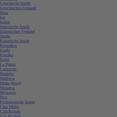
Griechische Inseln
Griechisches Festland
Ibiza
Ios
Istrien
Italienische Inseln
Italienisches Festland
Jandia
Kanarische Inseln
Karpathos
Korfu
Korsika
Kreta
La Palma
Lanzarote
Madeira
Mallorca
Malta (Insel)
Menorca
Mykonos
Pico
Portugiesische Inseln
Cala Millor
Cala Rajada
Can Picafort