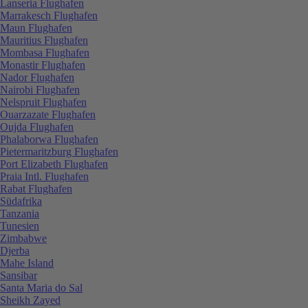
Lanseria Flughafen
Marrakesch Flughafen
Maun Flughafen
Mauritius Flughafen
Mombasa Flughafen
Monastir Flughafen
Nador Flughafen
Nairobi Flughafen
Nelspruit Flughafen
Ouarzazate Flughafen
Oujda Flughafen
Phalaborwa Flughafen
Pietermaritzburg Flughafen
Port Elizabeth Flughafen
Praia Intl. Flughafen
Rabat Flughafen
Südafrika
Tanzania
Tunesien
Zimbabwe
Djerba
Mahe Island
Sansibar
Santa Maria do Sal
Sheikh Zayed