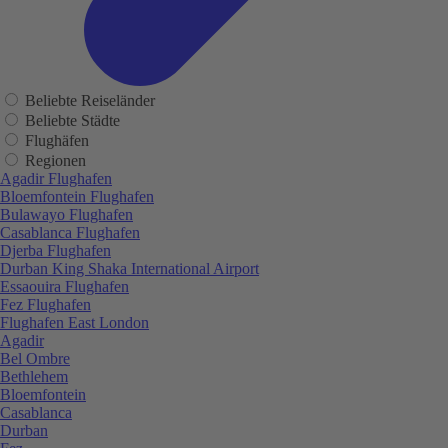
Beliebte Reiseländer
Beliebte Städte
Flughäfen
Regionen
Agadir Flughafen
Bloemfontein Flughafen
Bulawayo Flughafen
Casablanca Flughafen
Djerba Flughafen
Durban King Shaka International Airport
Essaouira Flughafen
Fez Flughafen
Flughafen East London
Agadir
Bel Ombre
Bethlehem
Bloemfontein
Casablanca
Durban