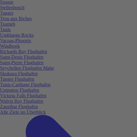
Sousse
Stellenbosch
Tanger
Trou aux Biches
Tsumeb
Tunis
Umhlanga Rocks
Vacoas-Phoenix
Windhoek
Richards Bay Flughafen
Saint-Denis Flughafen
Saint-Pierre Flughafen
Seychellen Flughafen Mahe
Skukuza Flughafen
Tanger Flughafen
Tunis-Carthage Flughafen
Upington Flughafen
Victoria Falls Flughafen
Walvis Bay Flughafen
Zanzibar Flughafen
Alle Ziele im Überblick