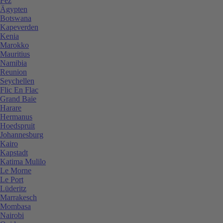
Fez
Ägypten
Botswana
Kapeverden
Kenia
Marokko
Mauritius
Namibia
Reunion
Seychellen
Flic En Flac
Grand Baie
Harare
Hermanus
Hoedspruit
Johannesburg
Kairo
Kapstadt
Katima Mulilo
Le Morne
Le Port
Lüderitz
Marrakesch
Mombasa
Nairobi