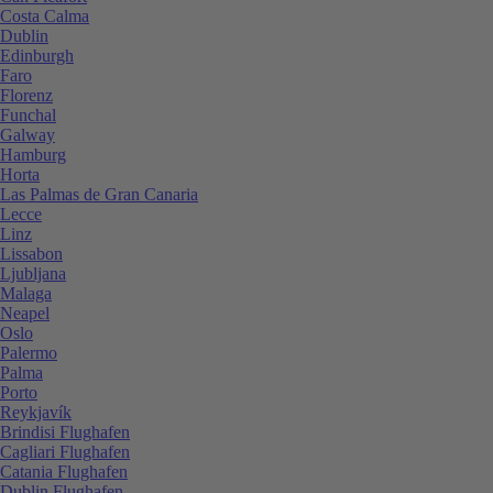
Costa Calma
Dublin
Edinburgh
Faro
Florenz
Funchal
Galway
Hamburg
Horta
Las Palmas de Gran Canaria
Lecce
Linz
Lissabon
Ljubljana
Malaga
Neapel
Oslo
Palermo
Palma
Porto
Reykjavík
Brindisi Flughafen
Cagliari Flughafen
Catania Flughafen
Dublin Flughafen