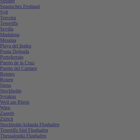
Sizilien
Spanisches Festland
Sylt
Terceira
Teneriffa
Sevilla
Madalena
Messina
Playa del Ingles
Ponta Delgada
Portoferraio
Puerto de la Cruz
Puerto del Carmen
Rennes
Rouen
Siena
Stockholm
Syrakus
Weil am Rhein
Wien
Zagreb
Zürich
Stockholm Arlanda Flughafen
Teneriffa Süd Flughafen
Thessaloniki Flughafen