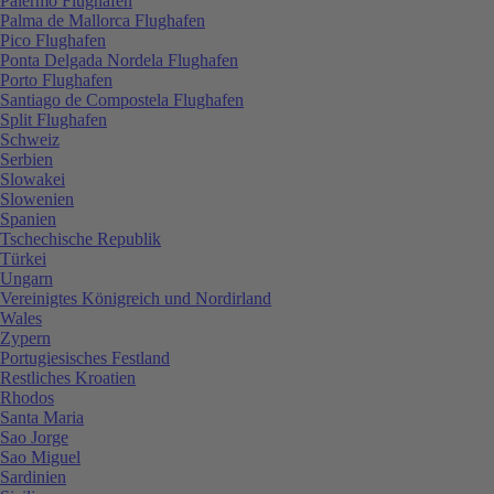
Palermo Flughafen
Palma de Mallorca Flughafen
Pico Flughafen
Ponta Delgada Nordela Flughafen
Porto Flughafen
Santiago de Compostela Flughafen
Split Flughafen
Schweiz
Serbien
Slowakei
Slowenien
Spanien
Tschechische Republik
Türkei
Ungarn
Vereinigtes Königreich und Nordirland
Wales
Zypern
Portugiesisches Festland
Restliches Kroatien
Rhodos
Santa Maria
Sao Jorge
Sao Miguel
Sardinien