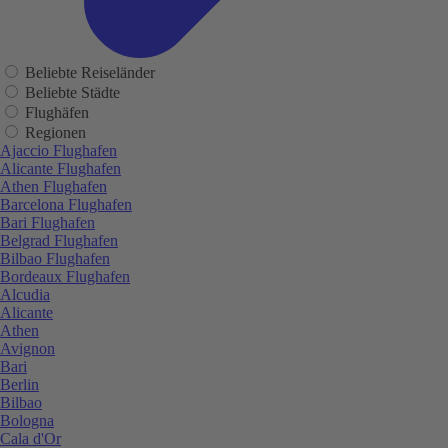
Beliebte Reiseländer
Beliebte Städte
Flughäfen
Regionen
Ajaccio Flughafen
Alicante Flughafen
Athen Flughafen
Barcelona Flughafen
Bari Flughafen
Belgrad Flughafen
Bilbao Flughafen
Bordeaux Flughafen
Alcudia
Alicante
Athen
Avignon
Bari
Berlin
Bilbao
Bologna
Cala d'Or