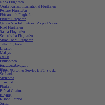
Naha Flughafen
Osaka Kansai International Flughafen
Penang Flughafen
Phitsanulok Flughafen
Phuket Flughafen
Queen Alia International Airport Amman
Riad Flughafen
Salala Flughafen
Schardscha Flughafen
Surat Thani Flughafen
Tiflis Flughafen
Libanon
Malaysia
Oman
Philippinen
Saudi-Arabien
Haben Sie Fragen?
Singapur
Unser Customer Service ist für Sie da!
Sri Lanka
Südkorea
Thailand
Phuket
Ra's al-Chaima
Rayong
Rishon Letzion
Samui