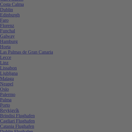
Costa Calma
Dublin
Edinburgh
Faro
Florenz
Funchal
Galway
Hamburg
Horta
Las Palmas de Gran Canaria
Lecce
Linz
Lissabon
Ljubljana
Malaga
Neapel
Oslo
Palermo
Palma
Porto
Reykjavík
Brindisi Flughafen
Cagliari Flughafen
Catania Flughafen
Dublin Flughafen