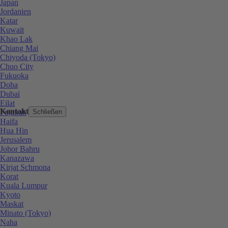
Japan
Jordanien
Katar
Kuwait
Khao Lak
Chiang Mai
Chiyoda (Tokyo)
Chuo City
Fukuoka
Doha
Dubai
Eilat
Kontakt
Fujairah
Schließen
Haifa
Hua Hin
Jerusalem
Johor Bahru
Kanazawa
Kirjat Schmona
Korat
Kuala Lumpur
Kyoto
Maskat
Minato (Tokyo)
Naha