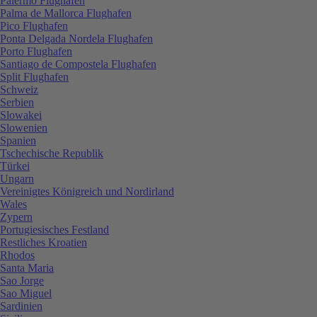
Palermo Flughafen
Palma de Mallorca Flughafen
Pico Flughafen
Ponta Delgada Nordela Flughafen
Porto Flughafen
Santiago de Compostela Flughafen
Split Flughafen
Schweiz
Serbien
Slowakei
Slowenien
Spanien
Tschechische Republik
Türkei
Ungarn
Vereinigtes Königreich und Nordirland
Wales
Zypern
Portugiesisches Festland
Restliches Kroatien
Rhodos
Santa Maria
Sao Jorge
Sao Miguel
Sardinien