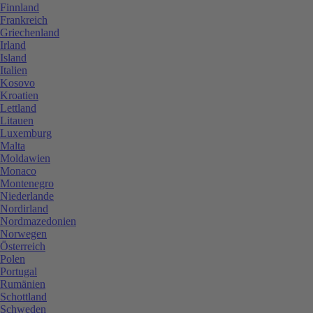
Finnland
Frankreich
Griechenland
Irland
Island
Italien
Kosovo
Kroatien
Lettland
Litauen
Luxemburg
Malta
Moldawien
Monaco
Montenegro
Niederlande
Nordirland
Nordmazedonien
Norwegen
Österreich
Polen
Portugal
Rumänien
Schottland
Schweden