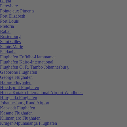
Oujda
Pereybere
Pointe aux Piments
Port Elizabeth
Port Louis
Pretoria
Rabat
Rustenburg
Saint Gilles
Sainte-Marie
Saldanha
Flughafen Enfidha-Hammamet
Flughafen Kairo-International
Flughafen O. R. Tambo Johannesburg
Gaborone Flughafen
George Flughafen
Harare Flughafen
Hoedspruit Flughafen
Hosea Kutako International Airport Windhoek
Hurghada Flughafen
Johannesburg Rand Airport
Kapstadt Flughafen
Kasane Flughafen
Kilimanjaro Flughafen
Kruger-Mpumalanga Flughafen