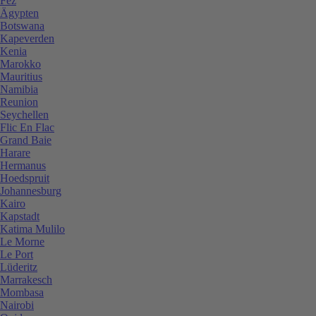
Fez
Ägypten
Botswana
Kapeverden
Kenia
Marokko
Mauritius
Namibia
Reunion
Seychellen
Flic En Flac
Grand Baie
Harare
Hermanus
Hoedspruit
Johannesburg
Kairo
Kapstadt
Katima Mulilo
Le Morne
Le Port
Lüderitz
Marrakesch
Mombasa
Nairobi