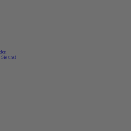
lden
 Sie uns!