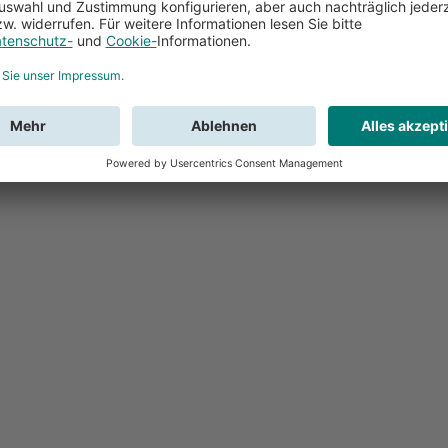
Feedback
Sie haben Fr
Buchung?