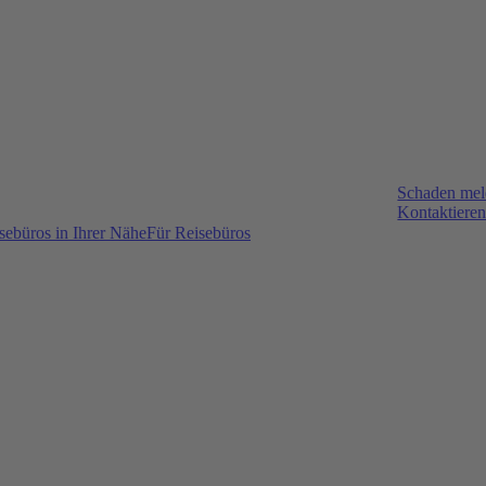
Schaden me
Kontaktieren
sebüros in Ihrer Nähe
Für Reisebüros