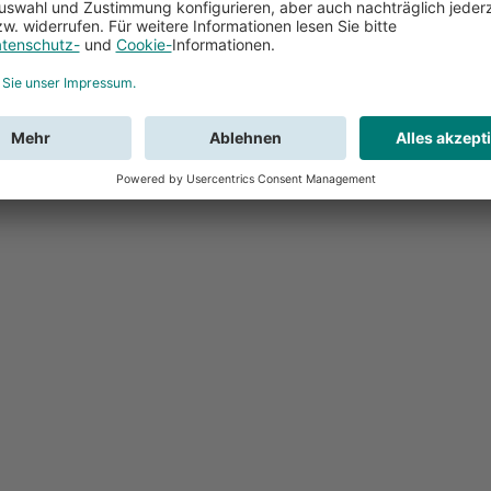
Feedback
Sie haben Fr
Buchung?