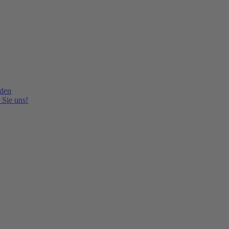
lden
 Sie uns!