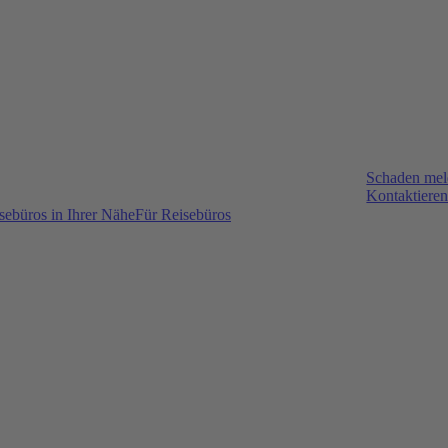
Schaden me
Kontaktieren
sebüros in Ihrer Nähe
Für Reisebüros