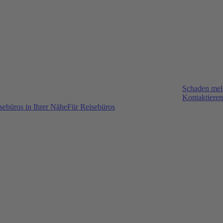
Schaden me
Kontaktieren
sebüros in Ihrer Nähe
Für Reisebüros