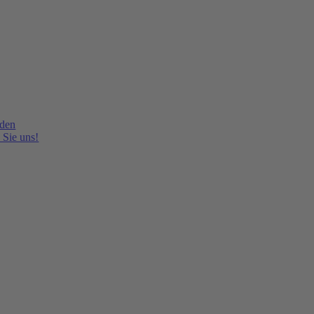
lden
 Sie uns!