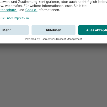
Feedback
Sie haben Fr
Buchung?