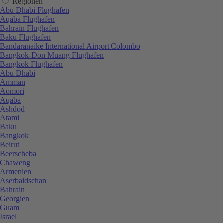
Regionen
Abu Dhabi Flughafen
Aqaba Flughafen
Bahrain Flughafen
Baku Flughafen
Bandaranaike International Airport Colombo
Bangkok-Don Muang Flughafen
Bangkok Flughafen
Abu Dhabi
Amman
Aomori
Aqaba
Ashdod
Atami
Baku
Bangkok
Beirut
Beerscheba
Chaweng
Armenien
Aserbaidschan
Bahrain
Georgien
Guam
Israel