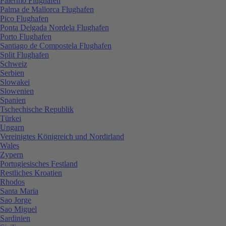
Palermo Flughafen
Palma de Mallorca Flughafen
Pico Flughafen
Ponta Delgada Nordela Flughafen
Porto Flughafen
Santiago de Compostela Flughafen
Split Flughafen
Schweiz
Serbien
Slowakei
Slowenien
Spanien
Tschechische Republik
Türkei
Ungarn
Vereinigtes Königreich und Nordirland
Wales
Zypern
Portugiesisches Festland
Restliches Kroatien
Rhodos
Santa Maria
Sao Jorge
Sao Miguel
Sardinien