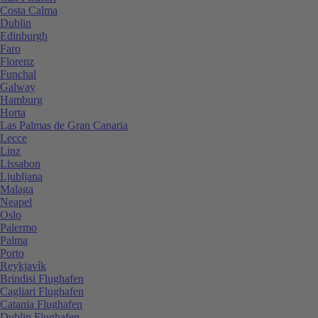
Costa Calma
Dublin
Edinburgh
Faro
Florenz
Funchal
Galway
Hamburg
Horta
Las Palmas de Gran Canaria
Lecce
Linz
Lissabon
Ljubljana
Malaga
Neapel
Oslo
Palermo
Palma
Porto
Reykjavík
Brindisi Flughafen
Cagliari Flughafen
Catania Flughafen
Dublin Flughafen