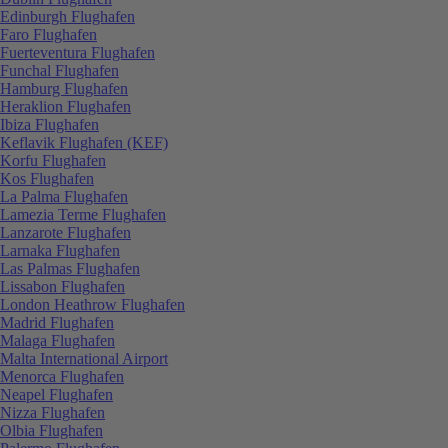
Edinburgh Flughafen
Faro Flughafen
Fuerteventura Flughafen
Funchal Flughafen
Hamburg Flughafen
Heraklion Flughafen
Ibiza Flughafen
Keflavik Flughafen (KEF)
Korfu Flughafen
Kos Flughafen
La Palma Flughafen
Lamezia Terme Flughafen
Lanzarote Flughafen
Larnaka Flughafen
Las Palmas Flughafen
Lissabon Flughafen
London Heathrow Flughafen
Madrid Flughafen
Malaga Flughafen
Malta International Airport
Menorca Flughafen
Neapel Flughafen
Nizza Flughafen
Olbia Flughafen