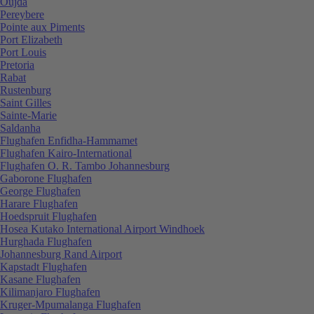
Oujda
Pereybere
Pointe aux Piments
Port Elizabeth
Port Louis
Pretoria
Rabat
Rustenburg
Saint Gilles
Sainte-Marie
Saldanha
Flughafen Enfidha-Hammamet
Flughafen Kairo-International
Flughafen O. R. Tambo Johannesburg
Gaborone Flughafen
George Flughafen
Harare Flughafen
Hoedspruit Flughafen
Hosea Kutako International Airport Windhoek
Hurghada Flughafen
Johannesburg Rand Airport
Kapstadt Flughafen
Kasane Flughafen
Kilimanjaro Flughafen
Kruger-Mpumalanga Flughafen