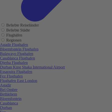
Beliebte Reiseländer
Beliebte Städte
Flughäfen
Regionen
Agadir Flughafen
Bloemfontein Flughafen
Bulawayo Flughafen
Casablanca Flughafen
Djerba Flughafen
Durban King Shaka International Airport
Essaouira Flughafen
Fez Flughafen
Flughafen East London
Agadir
Bel Ombre
Bethlehem
Bloemfontein
Casablanca
Durban