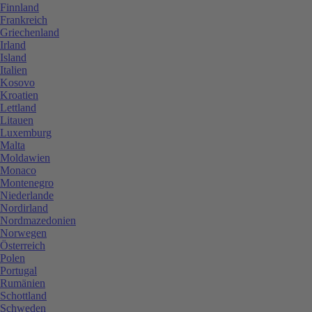
Finnland
Frankreich
Griechenland
Irland
Island
Italien
Kosovo
Kroatien
Lettland
Litauen
Luxemburg
Malta
Moldawien
Monaco
Montenegro
Niederlande
Nordirland
Nordmazedonien
Norwegen
Österreich
Polen
Portugal
Rumänien
Schottland
Schweden