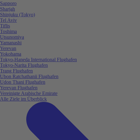
Sapporo
Sharjah
Shinjuku (Tokyo)
Tel Aviv
Tiflis
Toshima
Utsunomiya
Yamanashi
Yerevan
Yokohama
Tokyo-Haneda International Flughafen
Tokyo-Narita Flughafen
Trang Flughafen
Ubon Ratchathanii Flughafen
Udon Thani Flughafen
Yerevan Flughafen
Vereinigte Arabische Emirate
Alle Ziele im Überblick