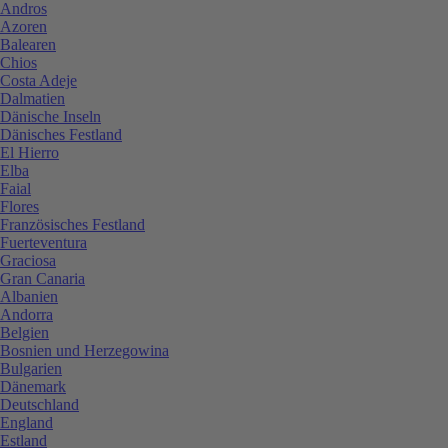
Andros
Azoren
Balearen
Chios
Costa Adeje
Dalmatien
Dänische Inseln
Dänisches Festland
El Hierro
Elba
Faial
Flores
Französisches Festland
Fuerteventura
Graciosa
Gran Canaria
Albanien
Andorra
Belgien
Bosnien und Herzegowina
Bulgarien
Dänemark
Deutschland
England
Estland