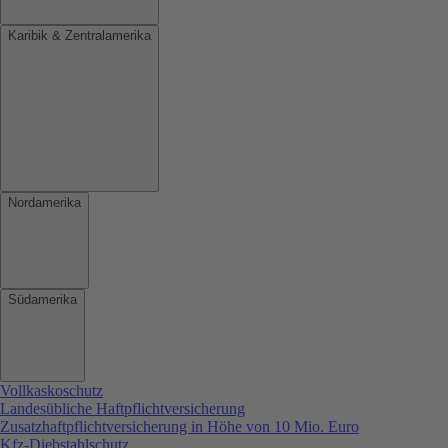
Karibik & Zentralamerika
Nordamerika
Südamerika
Vollkaskoschutz
Landesübliche Haftpflichtversicherung
Zusatzhaftpflichtversicherung in Höhe von 10 Mio. Euro
Kfz-Diebstahlschutz