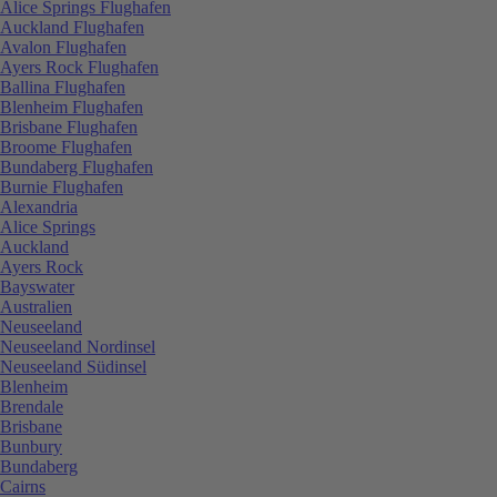
Alice Springs Flughafen
Auckland Flughafen
Avalon Flughafen
Ayers Rock Flughafen
Ballina Flughafen
Blenheim Flughafen
Brisbane Flughafen
Broome Flughafen
Bundaberg Flughafen
Burnie Flughafen
Alexandria
Alice Springs
Auckland
Ayers Rock
Bayswater
Australien
Neuseeland
Neuseeland Nordinsel
Neuseeland Südinsel
Blenheim
Brendale
Brisbane
Bunbury
Bundaberg
Cairns