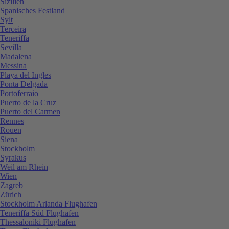
Sizilien
Spanisches Festland
Sylt
Terceira
Teneriffa
Sevilla
Madalena
Messina
Playa del Ingles
Ponta Delgada
Portoferraio
Puerto de la Cruz
Puerto del Carmen
Rennes
Rouen
Siena
Stockholm
Syrakus
Weil am Rhein
Wien
Zagreb
Zürich
Stockholm Arlanda Flughafen
Teneriffa Süd Flughafen
Thessaloniki Flughafen