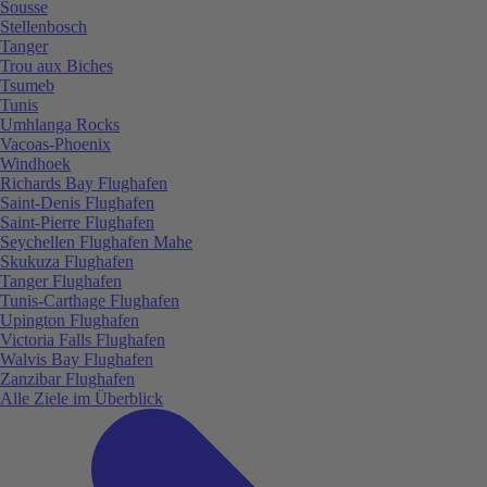
Sousse
Stellenbosch
Tanger
Trou aux Biches
Tsumeb
Tunis
Umhlanga Rocks
Vacoas-Phoenix
Windhoek
Richards Bay Flughafen
Saint-Denis Flughafen
Saint-Pierre Flughafen
Seychellen Flughafen Mahe
Skukuza Flughafen
Tanger Flughafen
Tunis-Carthage Flughafen
Upington Flughafen
Victoria Falls Flughafen
Walvis Bay Flughafen
Zanzibar Flughafen
Alle Ziele im Überblick