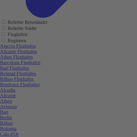
Beliebte Reiseländer
Beliebte Städte
Flughäfen
Regionen
Ajaccio Flughafen
Alicante Flughafen
Athen Flughafen
Barcelona Flughafen
Bari Flughafen
Belgrad Flughafen
Bilbao Flughafen
Bordeaux Flughafen
Alcudia
Alicante
Athen
Avignon
Bari
Berlin
Bilbao
Bologna
Cala d'Or