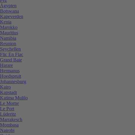
Fez
Ägypten
Botswana
Kapeverden
Kenia
Marokko
Mauritius
Namibia
Reunion
Seychellen
Flic En Flac
Grand Baie
Harare
Hermanus
Hoedspruit
Johannesburg
Kairo
Kapstadt
Katima Mulilo
Le Morne
Le Port
Lüderitz
Marrakesch
Mombasa
Nairobi