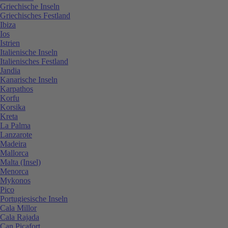
Griechische Inseln
Griechisches Festland
Ibiza
Ios
Istrien
Italienische Inseln
Italienisches Festland
Jandia
Kanarische Inseln
Karpathos
Korfu
Korsika
Kreta
La Palma
Lanzarote
Madeira
Mallorca
Malta (Insel)
Menorca
Mykonos
Pico
Portugiesische Inseln
Cala Millor
Cala Rajada
Can Picafort