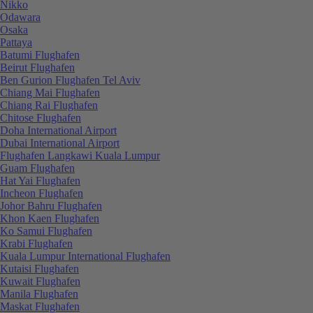
Nikko
Odawara
Osaka
Pattaya
Batumi Flughafen
Beirut Flughafen
Ben Gurion Flughafen Tel Aviv
Chiang Mai Flughafen
Chiang Rai Flughafen
Chitose Flughafen
Doha International Airport
Dubai International Airport
Flughafen Langkawi Kuala Lumpur
Guam Flughafen
Hat Yai Flughafen
Incheon Flughafen
Johor Bahru Flughafen
Khon Kaen Flughafen
Ko Samui Flughafen
Krabi Flughafen
Kuala Lumpur International Flughafen
Kutaisi Flughafen
Kuwait Flughafen
Manila Flughafen
Maskat Flughafen