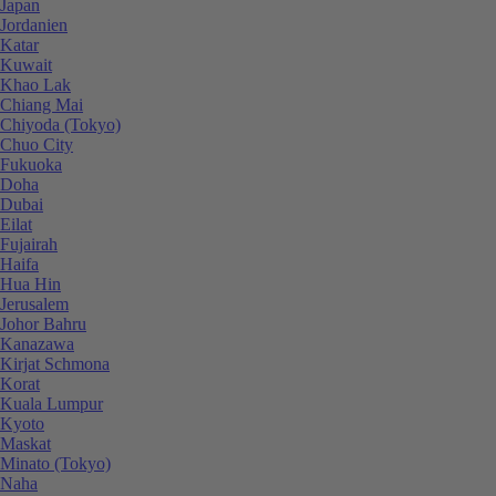
Japan
Jordanien
Katar
Kuwait
Khao Lak
Chiang Mai
Chiyoda (Tokyo)
Chuo City
Fukuoka
Doha
Dubai
Eilat
Fujairah
Haifa
Hua Hin
Jerusalem
Johor Bahru
Kanazawa
Kirjat Schmona
Korat
Kuala Lumpur
Kyoto
Maskat
Minato (Tokyo)
Naha