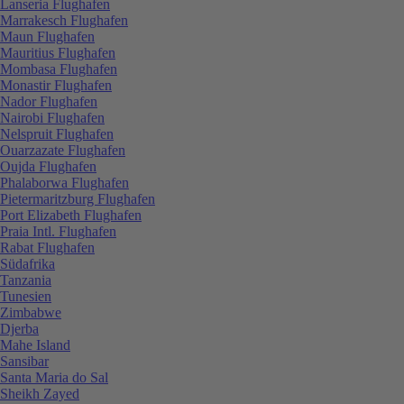
Lanseria Flughafen
Marrakesch Flughafen
Maun Flughafen
Mauritius Flughafen
Mombasa Flughafen
Monastir Flughafen
Nador Flughafen
Nairobi Flughafen
Nelspruit Flughafen
Ouarzazate Flughafen
Oujda Flughafen
Phalaborwa Flughafen
Pietermaritzburg Flughafen
Port Elizabeth Flughafen
Praia Intl. Flughafen
Rabat Flughafen
Südafrika
Tanzania
Tunesien
Zimbabwe
Djerba
Mahe Island
Sansibar
Santa Maria do Sal
Sheikh Zayed