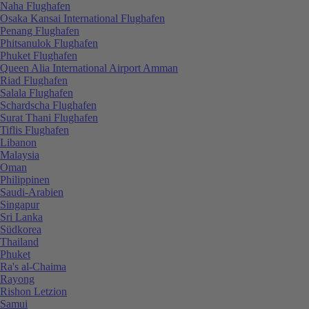
Naha Flughafen
Osaka Kansai International Flughafen
Penang Flughafen
Phitsanulok Flughafen
Phuket Flughafen
Queen Alia International Airport Amman
Riad Flughafen
Salala Flughafen
Schardscha Flughafen
Surat Thani Flughafen
Tiflis Flughafen
Libanon
Malaysia
Oman
Philippinen
Saudi-Arabien
Singapur
Sri Lanka
Südkorea
Thailand
Phuket
Ra's al-Chaima
Rayong
Rishon Letzion
Samui