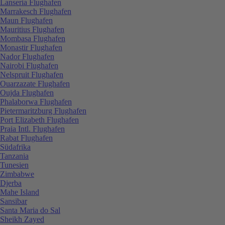
Lanseria Flughafen
Marrakesch Flughafen
Maun Flughafen
Mauritius Flughafen
Mombasa Flughafen
Monastir Flughafen
Nador Flughafen
Nairobi Flughafen
Nelspruit Flughafen
Ouarzazate Flughafen
Oujda Flughafen
Phalaborwa Flughafen
Pietermaritzburg Flughafen
Port Elizabeth Flughafen
Praia Intl. Flughafen
Rabat Flughafen
Südafrika
Tanzania
Tunesien
Zimbabwe
Djerba
Mahe Island
Sansibar
Santa Maria do Sal
Sheikh Zayed