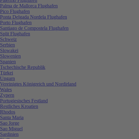
Palermo Flughafen
Palma de Mallorca Flughafen
Pico Flughafen
Ponta Delgada Nordela Flughafen
Porto Flughafen
Santiago de Compostela Flughafen
Split Flughafen
Schweiz
Serbien
Slowakei
Slowenien
Spanien
Tschechische Republik
Türkei
Ungarn
Vereinigtes Königreich und Nordirland
Wales
Zypern
Portugiesisches Festland
Restliches Kroatien
Rhodos
Santa Maria
Sao Jorge
Sao Miguel
Sardinien