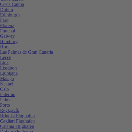
Costa Calma
Dublin
Edinburgh
Faro
Florenz
Funchal
Galway
Hamburg
Horta
Las Palmas de Gran Canaria
Lecce
Linz
Lissabon
Ljubljana
Malaga
Neapel
Oslo
Palermo
Palma
Porto
Reykjavík
Brindisi Flughafen
Cagliari Flughafen
Catania Flughafen
Dublin Flughafen