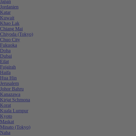
Japan
Jordanien
Katar
Kuwait
Khao Lak
Chiang Mai
Chiyoda (Tokyo)
Chuo City
Fukuoka
Doha
Dubai
Eilat
Fujairah
Haifa
Hua Hin
Jerusalem
Johor Bahru
Kanazawa
Kirjat Schmona
Korat
Kuala Lumpur
Kyoto
Maskat
Minato (Tokyo)
Naha