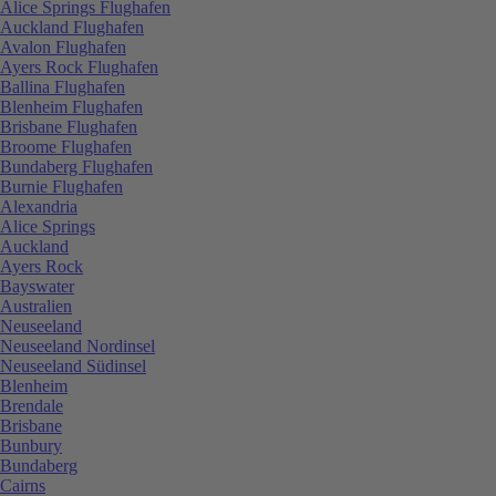
Alice Springs Flughafen
Auckland Flughafen
Avalon Flughafen
Ayers Rock Flughafen
Ballina Flughafen
Blenheim Flughafen
Brisbane Flughafen
Broome Flughafen
Bundaberg Flughafen
Burnie Flughafen
Alexandria
Alice Springs
Auckland
Ayers Rock
Bayswater
Australien
Neuseeland
Neuseeland Nordinsel
Neuseeland Südinsel
Blenheim
Brendale
Brisbane
Bunbury
Bundaberg
Cairns