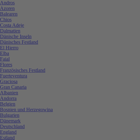
Andros
Azoren
Balearen
Chios
Costa Adeje
Dalmatien
Dänische Inseln
Dänisches Festland
El Hierro
Elba
Faial
Flores
Französisches Festland
Fuerteventura
Graciosa
Gran Canaria
Albanien
Andorra
Belgien
Bosnien und Herzegowina
Bulgarien
Dänemark
Deutschland
England
Estland