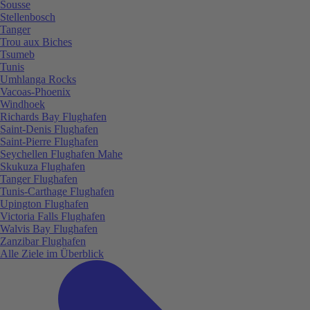
Sousse
Stellenbosch
Tanger
Trou aux Biches
Tsumeb
Tunis
Umhlanga Rocks
Vacoas-Phoenix
Windhoek
Richards Bay Flughafen
Saint-Denis Flughafen
Saint-Pierre Flughafen
Seychellen Flughafen Mahe
Skukuza Flughafen
Tanger Flughafen
Tunis-Carthage Flughafen
Upington Flughafen
Victoria Falls Flughafen
Walvis Bay Flughafen
Zanzibar Flughafen
Alle Ziele im Überblick