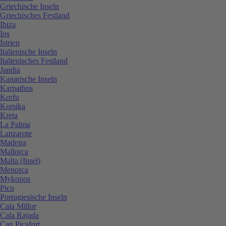
Griechische Inseln
Griechisches Festland
Ibiza
Ios
Istrien
Italienische Inseln
Italienisches Festland
Jandia
Kanarische Inseln
Karpathos
Korfu
Korsika
Kreta
La Palma
Lanzarote
Madeira
Mallorca
Malta (Insel)
Menorca
Mykonos
Pico
Portugiesische Inseln
Cala Millor
Cala Rajada
Can Picafort