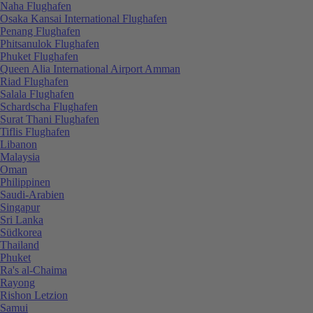
Naha Flughafen
Osaka Kansai International Flughafen
Penang Flughafen
Phitsanulok Flughafen
Phuket Flughafen
Queen Alia International Airport Amman
Riad Flughafen
Salala Flughafen
Schardscha Flughafen
Surat Thani Flughafen
Tiflis Flughafen
Libanon
Malaysia
Oman
Philippinen
Saudi-Arabien
Singapur
Sri Lanka
Südkorea
Thailand
Phuket
Ra's al-Chaima
Rayong
Rishon Letzion
Samui