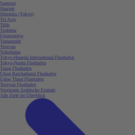
Sapporo
Sharjah
Shinjuku (Tokyo)
Tel Aviv
Tiflis
Toshima
Utsunomiya
Yamanashi
Yerevan
Yokohama
Tokyo-Haneda International Flughafen
Tokyo-Narita Flughafen
Trang Flughafen
Ubon Ratchathanii Flughafen
Udon Thani Flughafen
Yerevan Flughafen
Vereinigte Arabische Emirate
Alle Ziele im Überblick