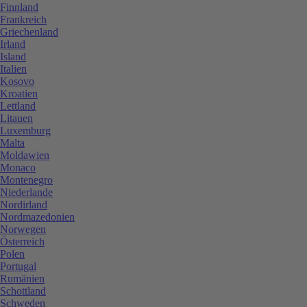
Finnland
Frankreich
Griechenland
Irland
Island
Italien
Kosovo
Kroatien
Lettland
Litauen
Luxemburg
Malta
Moldawien
Monaco
Montenegro
Niederlande
Nordirland
Nordmazedonien
Norwegen
Österreich
Polen
Portugal
Rumänien
Schottland
Schweden