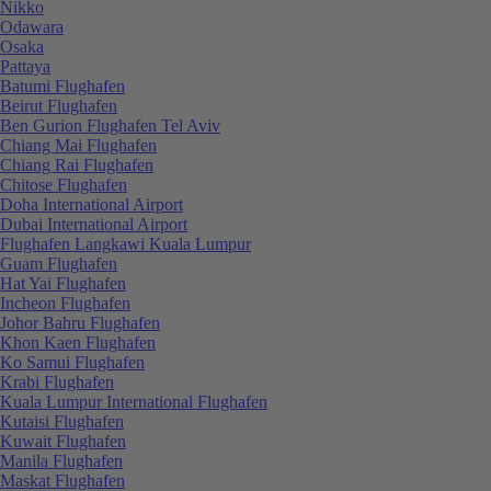
Nikko
Odawara
Osaka
Pattaya
Batumi Flughafen
Beirut Flughafen
Ben Gurion Flughafen Tel Aviv
Chiang Mai Flughafen
Chiang Rai Flughafen
Chitose Flughafen
Doha International Airport
Dubai International Airport
Flughafen Langkawi Kuala Lumpur
Guam Flughafen
Hat Yai Flughafen
Incheon Flughafen
Johor Bahru Flughafen
Khon Kaen Flughafen
Ko Samui Flughafen
Krabi Flughafen
Kuala Lumpur International Flughafen
Kutaisi Flughafen
Kuwait Flughafen
Manila Flughafen
Maskat Flughafen