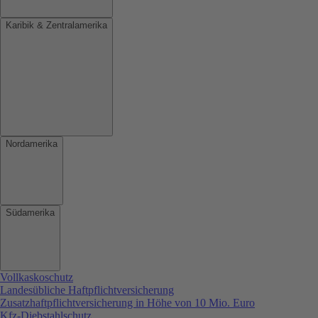
Karibik & Zentralamerika
Nordamerika
Südamerika
Vollkaskoschutz
Landesübliche Haftpflichtversicherung
Zusatzhaftpflichtversicherung in Höhe von 10 Mio. Euro
Kfz-Diebstahlschutz