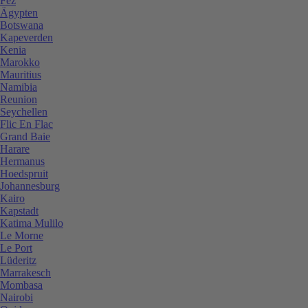
Fez
Ägypten
Botswana
Kapeverden
Kenia
Marokko
Mauritius
Namibia
Reunion
Seychellen
Flic En Flac
Grand Baie
Harare
Hermanus
Hoedspruit
Johannesburg
Kairo
Kapstadt
Katima Mulilo
Le Morne
Le Port
Lüderitz
Marrakesch
Mombasa
Nairobi