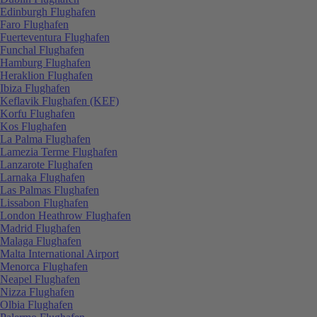
Edinburgh Flughafen
Faro Flughafen
Fuerteventura Flughafen
Funchal Flughafen
Hamburg Flughafen
Heraklion Flughafen
Ibiza Flughafen
Keflavik Flughafen (KEF)
Korfu Flughafen
Kos Flughafen
La Palma Flughafen
Lamezia Terme Flughafen
Lanzarote Flughafen
Larnaka Flughafen
Las Palmas Flughafen
Lissabon Flughafen
London Heathrow Flughafen
Madrid Flughafen
Malaga Flughafen
Malta International Airport
Menorca Flughafen
Neapel Flughafen
Nizza Flughafen
Olbia Flughafen