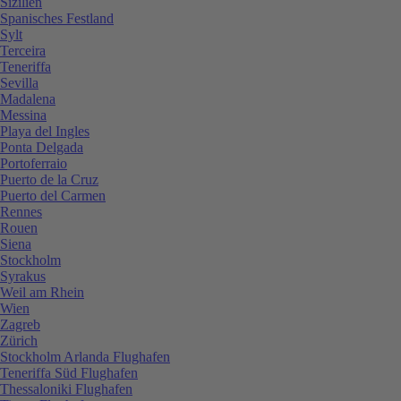
Sizilien
Spanisches Festland
Sylt
Terceira
Teneriffa
Sevilla
Madalena
Messina
Playa del Ingles
Ponta Delgada
Portoferraio
Puerto de la Cruz
Puerto del Carmen
Rennes
Rouen
Siena
Stockholm
Syrakus
Weil am Rhein
Wien
Zagreb
Zürich
Stockholm Arlanda Flughafen
Teneriffa Süd Flughafen
Thessaloniki Flughafen