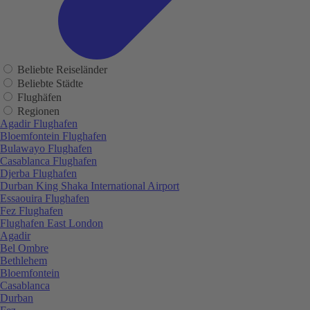
Beliebte Reiseländer
Beliebte Städte
Flughäfen
Regionen
Agadir Flughafen
Bloemfontein Flughafen
Bulawayo Flughafen
Casablanca Flughafen
Djerba Flughafen
Durban King Shaka International Airport
Essaouira Flughafen
Fez Flughafen
Flughafen East London
Agadir
Bel Ombre
Bethlehem
Bloemfontein
Casablanca
Durban