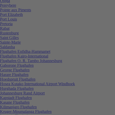
Oujda
Pereybere
Pointe aux Piments
Port Elizabeth
Port Louis
Pretoria
Rabat
Rustenburg
Saint Gilles
Sainte-Marie
Saldanha
Flughafen Enfidha-Hammamet
Flughafen Kairo-International
Flughafen O. R. Tambo Johannesburg
Gaborone Flughafen
George Flughafen
Harare Flughafen
Hoedspruit Flughafen
Hosea Kutako International Airport Windhoek
Hurghada Flughafen
Johannesburg Rand Airport
Kapstadt Flughafen
Kasane Flughafen
Kilimanjaro Flughafen
Kruger-Mpumalanga Flughafen