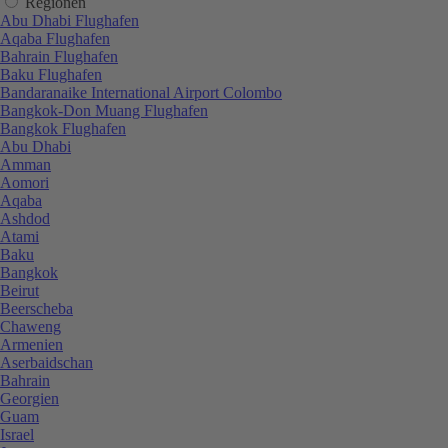
Regionen
Abu Dhabi Flughafen
Aqaba Flughafen
Bahrain Flughafen
Baku Flughafen
Bandaranaike International Airport Colombo
Bangkok-Don Muang Flughafen
Bangkok Flughafen
Abu Dhabi
Amman
Aomori
Aqaba
Ashdod
Atami
Baku
Bangkok
Beirut
Beerscheba
Chaweng
Armenien
Aserbaidschan
Bahrain
Georgien
Guam
Israel