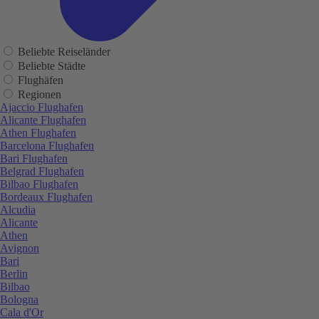
Beliebte Reiseländer
Beliebte Städte
Flughäfen
Regionen
Ajaccio Flughafen
Alicante Flughafen
Athen Flughafen
Barcelona Flughafen
Bari Flughafen
Belgrad Flughafen
Bilbao Flughafen
Bordeaux Flughafen
Alcudia
Alicante
Athen
Avignon
Bari
Berlin
Bilbao
Bologna
Cala d'Or