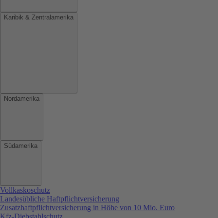
Karibik & Zentralamerika
Nordamerika
Südamerika
Vollkaskoschutz
Landesübliche Haftpflichtversicherung
Zusatzhaftpflichtversicherung in Höhe von 10 Mio. Euro
Kfz-Diebstahlschutz