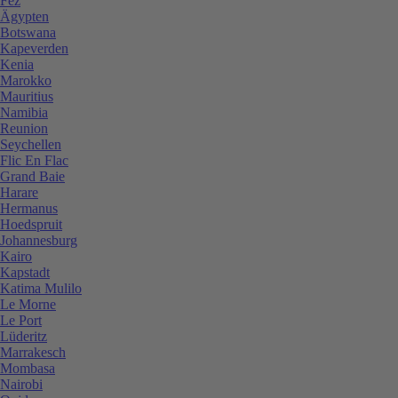
Fez
Ägypten
Botswana
Kapeverden
Kenia
Marokko
Mauritius
Namibia
Reunion
Seychellen
Flic En Flac
Grand Baie
Harare
Hermanus
Hoedspruit
Johannesburg
Kairo
Kapstadt
Katima Mulilo
Le Morne
Le Port
Lüderitz
Marrakesch
Mombasa
Nairobi