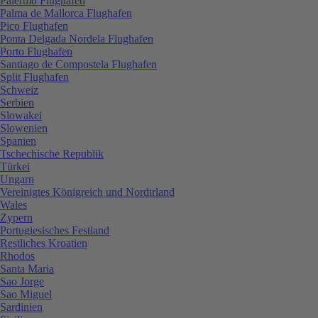
Palermo Flughafen
Palma de Mallorca Flughafen
Pico Flughafen
Ponta Delgada Nordela Flughafen
Porto Flughafen
Santiago de Compostela Flughafen
Split Flughafen
Schweiz
Serbien
Slowakei
Slowenien
Spanien
Tschechische Republik
Türkei
Ungarn
Vereinigtes Königreich und Nordirland
Wales
Zypern
Portugiesisches Festland
Restliches Kroatien
Rhodos
Santa Maria
Sao Jorge
Sao Miguel
Sardinien