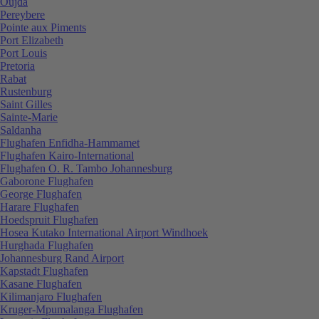
Oujda
Pereybere
Pointe aux Piments
Port Elizabeth
Port Louis
Pretoria
Rabat
Rustenburg
Saint Gilles
Sainte-Marie
Saldanha
Flughafen Enfidha-Hammamet
Flughafen Kairo-International
Flughafen O. R. Tambo Johannesburg
Gaborone Flughafen
George Flughafen
Harare Flughafen
Hoedspruit Flughafen
Hosea Kutako International Airport Windhoek
Hurghada Flughafen
Johannesburg Rand Airport
Kapstadt Flughafen
Kasane Flughafen
Kilimanjaro Flughafen
Kruger-Mpumalanga Flughafen