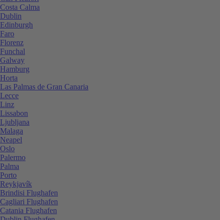
Costa Calma
Dublin
Edinburgh
Faro
Florenz
Funchal
Galway
Hamburg
Horta
Las Palmas de Gran Canaria
Lecce
Linz
Lissabon
Ljubljana
Malaga
Neapel
Oslo
Palermo
Palma
Porto
Reykjavík
Brindisi Flughafen
Cagliari Flughafen
Catania Flughafen
Dublin Flughafen