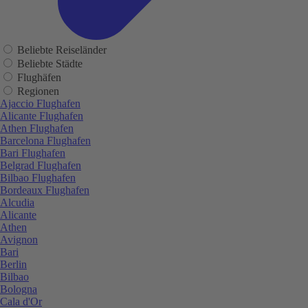
Beliebte Reiseländer
Beliebte Städte
Flughäfen
Regionen
Ajaccio Flughafen
Alicante Flughafen
Athen Flughafen
Barcelona Flughafen
Bari Flughafen
Belgrad Flughafen
Bilbao Flughafen
Bordeaux Flughafen
Alcudia
Alicante
Athen
Avignon
Bari
Berlin
Bilbao
Bologna
Cala d'Or