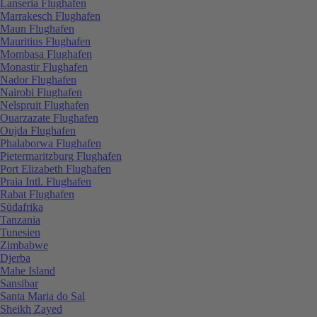
Lanseria Flughafen
Marrakesch Flughafen
Maun Flughafen
Mauritius Flughafen
Mombasa Flughafen
Monastir Flughafen
Nador Flughafen
Nairobi Flughafen
Nelspruit Flughafen
Ouarzazate Flughafen
Oujda Flughafen
Phalaborwa Flughafen
Pietermaritzburg Flughafen
Port Elizabeth Flughafen
Praia Intl. Flughafen
Rabat Flughafen
Südafrika
Tanzania
Tunesien
Zimbabwe
Djerba
Mahe Island
Sansibar
Santa Maria do Sal
Sheikh Zayed