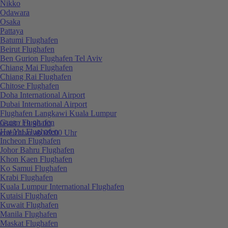
Nikko
Odawara
Osaka
Pattaya
Batumi Flughafen
Beirut Flughafen
Ben Gurion Flughafen Tel Aviv
Chiang Mai Flughafen
Chiang Rai Flughafen
Chitose Flughafen
Doha International Airport
Dubai International Airport
Flughafen Langkawi Kuala Lumpur
Guam Flughafen
0848 / 19 96 00
Hat Yai Flughafen
erreichbar ab 09:00 Uhr
Incheon Flughafen
Johor Bahru Flughafen
Khon Kaen Flughafen
Ko Samui Flughafen
Krabi Flughafen
Kuala Lumpur International Flughafen
Kutaisi Flughafen
Kuwait Flughafen
Manila Flughafen
Maskat Flughafen