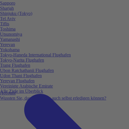
Sapporo
Sharjah
Shinjuku (Tokyo)
Tel Aviv
Tiflis
Toshima
Utsunomiya
Yamanashi
Yerevan
Yokohama
Tokyo-Haneda International Flughafen
Tokyo-Narita Flughafen
Trang Flughafen
Ubon Ratchathanii Flughafen
Udon Thani Flughafen
Yerevan Flughafen
Vereinigte Arabische Emirate
Alle Ziele im Überblick
Account
Wussten Sie, dass Sie vieles auch selbst erledigen können?