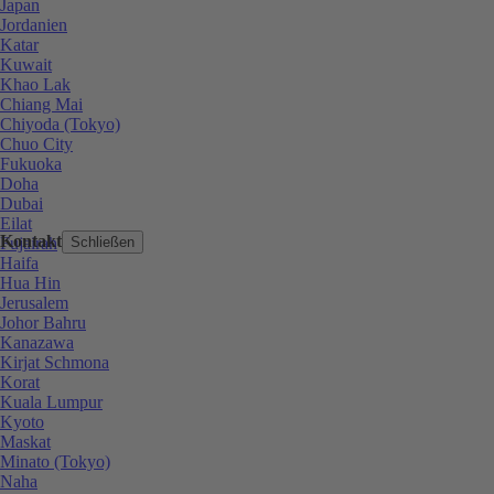
Japan
Jordanien
Katar
Kuwait
Khao Lak
Chiang Mai
Chiyoda (Tokyo)
Chuo City
Fukuoka
Doha
Dubai
Eilat
Kontakt
Fujairah
Schließen
Haifa
Hua Hin
Jerusalem
Johor Bahru
Kanazawa
Kirjat Schmona
Korat
Kuala Lumpur
Kyoto
Maskat
Minato (Tokyo)
Naha