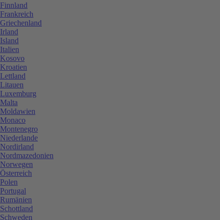
Finnland
Frankreich
Griechenland
Irland
Island
Italien
Kosovo
Kroatien
Lettland
Litauen
Luxemburg
Malta
Moldawien
Monaco
Montenegro
Niederlande
Nordirland
Nordmazedonien
Norwegen
Österreich
Polen
Portugal
Rumänien
Schottland
Schweden