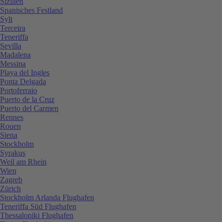
Sizilien
Spanisches Festland
Sylt
Terceira
Teneriffa
Sevilla
Madalena
Messina
Playa del Ingles
Ponta Delgada
Portoferraio
Puerto de la Cruz
Puerto del Carmen
Rennes
Rouen
Siena
Stockholm
Syrakus
Weil am Rhein
Wien
Zagreb
Zürich
Stockholm Arlanda Flughafen
Teneriffa Süd Flughafen
Thessaloniki Flughafen