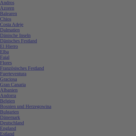
Andros
Azoren
Balearen
Chios
Costa Adeje
Dalmatien
Dänische Inseln
Dänisches Festland
El Hierro
Elba
Faial
Flores
Französisches Festland
Fuerteventura
Graciosa
Gran Canaria
Albanien
Andorra
Belgien
Bosnien und Herzegowina
Bulgarien
Dänemark
Deutschland
England
Estland