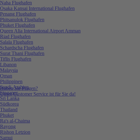
Naha Flughafen
Osaka Kansai International Flughafen
Penang Flughafen
Phitsanulok Flughafen
Phuket Flughafen
Queen Alia International Airport Amman
Riad Flughafen
Salala Flughafen
Schardscha Flughafen
Surat Thani Flughafen
Tiflis Flughafen
Libanon
Malaysia
Oman
Philippinen
Saudi-Arabien
Haben Sie Fragen?
Singapur
Unser Customer Service ist für Sie da!
Sri Lanka
Südkorea
Thailand
Phuket
Ra's al-Chaima
Rayong
Rishon Letzion
Samui