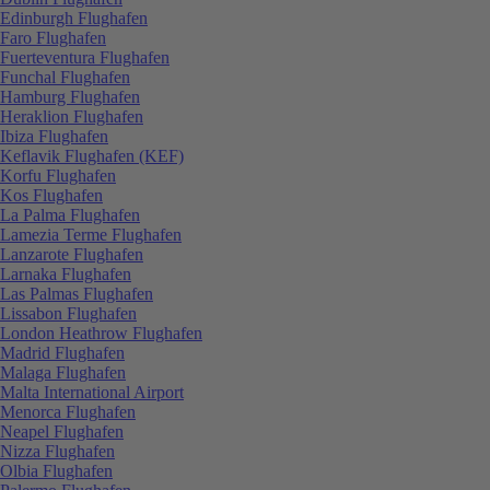
Edinburgh Flughafen
Faro Flughafen
Fuerteventura Flughafen
Funchal Flughafen
Hamburg Flughafen
Heraklion Flughafen
Ibiza Flughafen
Keflavik Flughafen (KEF)
Korfu Flughafen
Kos Flughafen
La Palma Flughafen
Lamezia Terme Flughafen
Lanzarote Flughafen
Larnaka Flughafen
Las Palmas Flughafen
Lissabon Flughafen
London Heathrow Flughafen
Madrid Flughafen
Malaga Flughafen
Malta International Airport
Menorca Flughafen
Neapel Flughafen
Nizza Flughafen
Olbia Flughafen