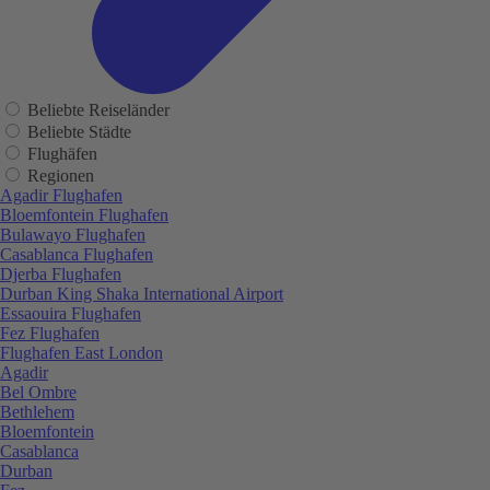
Beliebte Reiseländer
Beliebte Städte
Flughäfen
Regionen
Agadir Flughafen
Bloemfontein Flughafen
Bulawayo Flughafen
Casablanca Flughafen
Djerba Flughafen
Durban King Shaka International Airport
Essaouira Flughafen
Fez Flughafen
Flughafen East London
Agadir
Bel Ombre
Bethlehem
Bloemfontein
Casablanca
Durban