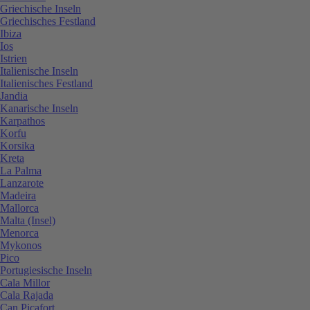
Griechische Inseln
Griechisches Festland
Ibiza
Ios
Istrien
Italienische Inseln
Italienisches Festland
Jandia
Kanarische Inseln
Karpathos
Korfu
Korsika
Kreta
La Palma
Lanzarote
Madeira
Mallorca
Malta (Insel)
Menorca
Mykonos
Pico
Portugiesische Inseln
Cala Millor
Cala Rajada
Can Picafort