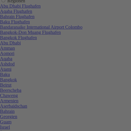
Regionen
Abu Dhabi Flughafen
Aqaba Flughafen
Bahrain Flughafen
Baku Flughafen
Bandaranaike International Airport Colombo
Bangkok-Don Muang Flughafen
Bangkok Flughafen
Abu Dhabi
Amman
Aomori
Aqaba
Ashdod
Atami
Baku
Bangkok
Beirut
Beerscheba
Chaweng
Armenien
Aserbaidschan
Bahrain
Georgien
Guam
Israel