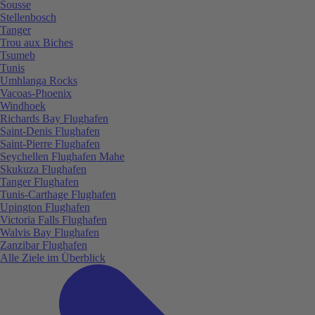
Sousse
Stellenbosch
Tanger
Trou aux Biches
Tsumeb
Tunis
Umhlanga Rocks
Vacoas-Phoenix
Windhoek
Richards Bay Flughafen
Saint-Denis Flughafen
Saint-Pierre Flughafen
Seychellen Flughafen Mahe
Skukuza Flughafen
Tanger Flughafen
Tunis-Carthage Flughafen
Upington Flughafen
Victoria Falls Flughafen
Walvis Bay Flughafen
Zanzibar Flughafen
Alle Ziele im Überblick