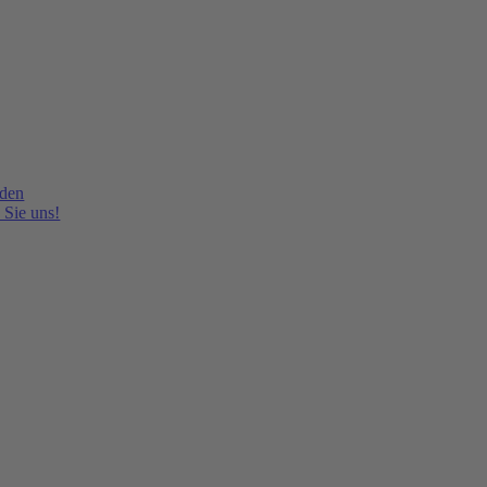
lden
 Sie uns!