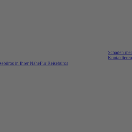
Schaden me
Kontaktieren
sebüros in Ihrer Nähe
Für Reisebüros