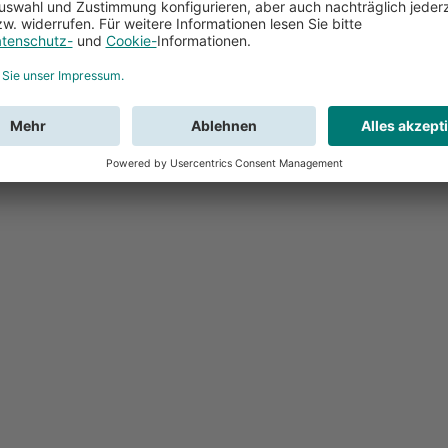
Feedback
Sie haben Fr
Buchung?