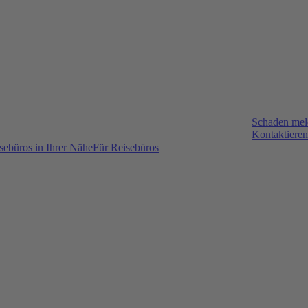
Schaden me
Kontaktieren
sebüros in Ihrer Nähe
Für Reisebüros