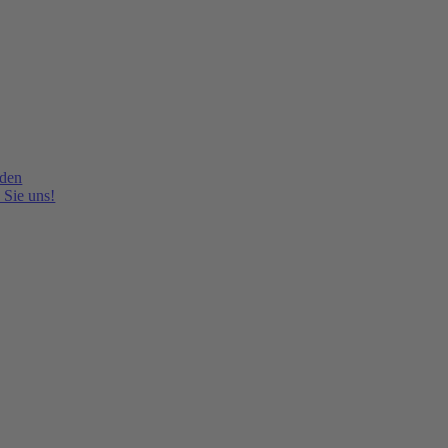
lden
 Sie uns!