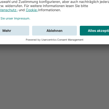
Feedback
Sie haben Fr
Buchung?