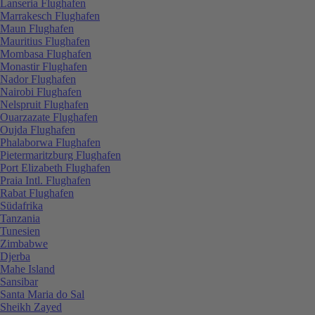
Lanseria Flughafen
Marrakesch Flughafen
Maun Flughafen
Mauritius Flughafen
Mombasa Flughafen
Monastir Flughafen
Nador Flughafen
Nairobi Flughafen
Nelspruit Flughafen
Ouarzazate Flughafen
Oujda Flughafen
Phalaborwa Flughafen
Pietermaritzburg Flughafen
Port Elizabeth Flughafen
Praia Intl. Flughafen
Rabat Flughafen
Südafrika
Tanzania
Tunesien
Zimbabwe
Djerba
Mahe Island
Sansibar
Santa Maria do Sal
Sheikh Zayed