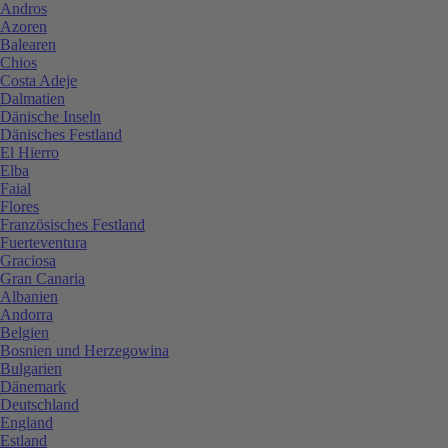
Andros
Azoren
Balearen
Chios
Costa Adeje
Dalmatien
Dänische Inseln
Dänisches Festland
El Hierro
Elba
Faial
Flores
Französisches Festland
Fuerteventura
Graciosa
Gran Canaria
Albanien
Andorra
Belgien
Bosnien und Herzegowina
Bulgarien
Dänemark
Deutschland
England
Estland