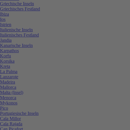
Griechische Inseln
Griechisches Festland
Ibiza
Ios
Istrien
Italienische Inseln
Italienisches Festland
Jandia
Kanarische Inseln
Karpathos
Korfu
Korsika
Kreta
La Palma
Lanzarote
Madeira
Mallorca
Malta (Insel)
Menorca
Mykonos
Pico
Portugiesische Inseln
Cala Millor
Cala Rajada
Can Picafort