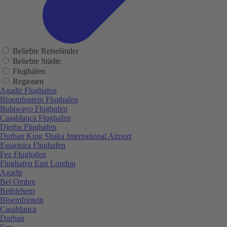
Beliebte Reiseländer
Beliebte Städte
Flughäfen
Regionen
Agadir Flughafen
Bloemfontein Flughafen
Bulawayo Flughafen
Casablanca Flughafen
Djerba Flughafen
Durban King Shaka International Airport
Essaouira Flughafen
Fez Flughafen
Flughafen East London
Agadir
Bel Ombre
Bethlehem
Bloemfontein
Casablanca
Durban