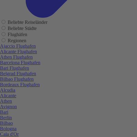
Beliebte Reiseländer
Beliebte Städte
Flughäfen
Regionen
Ajaccio Flughafen
Alicante Flughafen
Athen Flughafen
Barcelona Flughafen
Bari Flughafen
Belgrad Flughafen
Bilbao Flughafen
Bordeaux Flughafen
Alcudia
Alicante
Athen
Avignon
Bari
Berlin
Bilbao
Bologna
Cala d'Or