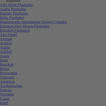
Regionen
Abu Dhabi Flughafen
Aqaba Flughafen
Bahrain Flughafen
Baku Flughafen
Bandaranaike International Airport Colombo
Bangkok-Don Muang Flughafen
Bangkok Flughafen
Abu Dhabi
Amman
Aomori
Aqaba
Ashdod
Atami
Baku
Bangkok
Beirut
Beerscheba
Chaweng
Armenien
Aserbaidschan
Bahrain
Georgien
Guam
Israel