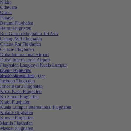
Nikko
Odawara
Osaka
Pattaya
Batumi Flughafen
Beirut Flughafen
Ben Gurion Flughafen Tel Aviv
Chiang Mai Flughafen
Chiang Rai Flughafen
Chitose Flughafen
Doha International Airport
Dubai International Airport
Flughafen Langkawi Kuala Lumpur
Guam Flughafen
0848 / 19 96 00
Hat Yai Flughafen
erreichbar bis 18:00 Uhr
Incheon Flughafen
Johor Bahru Flughafen
Khon Kaen Flughafen
Ko Samui Flughafen
Krabi Flughafen
Kuala Lumpur International Flughafen
Kutaisi Flughafen
Kuwait Flughafen
Manila Flughafen
Maskat Flughafen