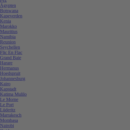
Fez
Ägypten
Botswana
Kapeverden
Kenia
Marokko
Mauritius
Namibia
Reunion
Seychellen
Flic En Flac
Grand Baie
Harare
Hermanus
Hoedspruit
Johannesburg
Kairo
Kapstadt
Katima Mulilo
Le Morne
Le Port
Lüderitz
Marrakesch
Mombasa
Nairobi