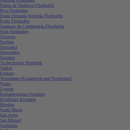
Palermo Flughafen
Palma de Mallorca Flughafen
Pico Flughafen
Ponta Delgada Nordela Flughafen
Porto Flughafen
Santiago de Compostela Flughafen
Split Flughafen
Schweiz
Serbien
Slowakei
Slowenien
Spanien
Tschechische Republik
Türkei
Ungarn
Vereinigtes Königreich und Nordirland
Wales
Zypern
Portugiesisches Festland
Restliches Kroatien
Rhodos
Santa Maria
Sao Jorge
Sao Miguel
Sardinien