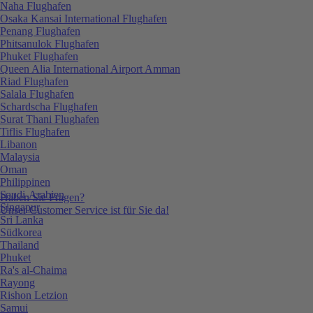
Naha Flughafen
Osaka Kansai International Flughafen
Penang Flughafen
Phitsanulok Flughafen
Phuket Flughafen
Queen Alia International Airport Amman
Riad Flughafen
Salala Flughafen
Schardscha Flughafen
Surat Thani Flughafen
Tiflis Flughafen
Libanon
Malaysia
Oman
Philippinen
Saudi-Arabien
Haben Sie Fragen?
Singapur
Unser Customer Service ist für Sie da!
Sri Lanka
Südkorea
Thailand
Phuket
Ra's al-Chaima
Rayong
Rishon Letzion
Samui