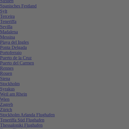
Sizilien
Spanisches Festland
Sylt
Terceira
Teneriffa
Sevilla
Madalena
Messina
Playa del Ingles
Ponta Delgada
Portoferraio
Puerto de la Cruz
Puerto del Carmen
Rennes
Rouen
Siena
Stockholm
Syrakus
Weil am Rhein
Wien
Zagreb
Zürich
Stockholm Arlanda Flughafen
Teneriffa Süd Flughafen
Thessaloniki Flughafen