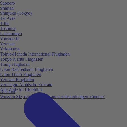
Sapporo
Sharjah
Shinjuku (Tokyo)
Tel Aviv
Tiflis
Toshima
Utsunomiya
Yamanashi
Yerevan
Yokohama
Tokyo-Haneda International Flughafen
Tokyo-Narita Flughafen
Trang Flughafen
Ubon Ratchathanii Flughafen
Udon Thani Flughafen
Yerevan Flughafen
Vereinigte Arabische Emirate
Alle Ziele im Überblick
Account
Wussten Sie, dass Sie vieles auch selbst erledigen können?