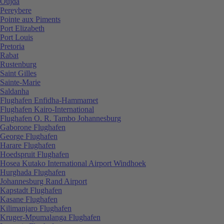
Oujda
Pereybere
Pointe aux Piments
Port Elizabeth
Port Louis
Pretoria
Rabat
Rustenburg
Saint Gilles
Sainte-Marie
Saldanha
Flughafen Enfidha-Hammamet
Flughafen Kairo-International
Flughafen O. R. Tambo Johannesburg
Gaborone Flughafen
George Flughafen
Harare Flughafen
Hoedspruit Flughafen
Hosea Kutako International Airport Windhoek
Hurghada Flughafen
Johannesburg Rand Airport
Kapstadt Flughafen
Kasane Flughafen
Kilimanjaro Flughafen
Kruger-Mpumalanga Flughafen