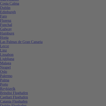
Costa Calma
Dublin
Edinburgh
Faro
Florenz
Funchal
Galway
Hamburg
Horta
Las Palmas de Gran Canaria
Lecce
Linz
Lissabon
Ljubljana
Malaga
Neapel
Oslo
Palermo
Palma
Porto
Reykjavík
Brindisi Flughafen
Cagliari Flughafen
Catania Flughafen
Dublin Flughafen