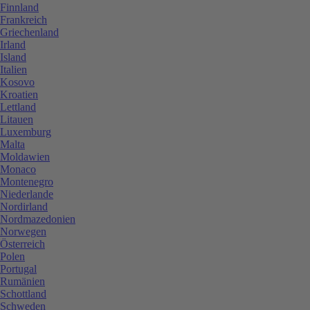
Finnland
Frankreich
Griechenland
Irland
Island
Italien
Kosovo
Kroatien
Lettland
Litauen
Luxemburg
Malta
Moldawien
Monaco
Montenegro
Niederlande
Nordirland
Nordmazedonien
Norwegen
Österreich
Polen
Portugal
Rumänien
Schottland
Schweden