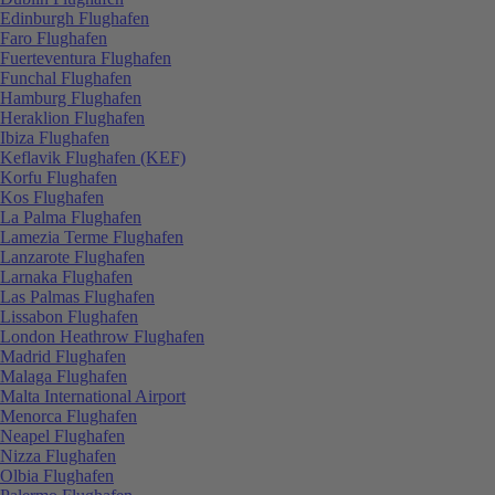
Edinburgh Flughafen
Faro Flughafen
Fuerteventura Flughafen
Funchal Flughafen
Hamburg Flughafen
Heraklion Flughafen
Ibiza Flughafen
Keflavik Flughafen (KEF)
Korfu Flughafen
Kos Flughafen
La Palma Flughafen
Lamezia Terme Flughafen
Lanzarote Flughafen
Larnaka Flughafen
Las Palmas Flughafen
Lissabon Flughafen
London Heathrow Flughafen
Madrid Flughafen
Malaga Flughafen
Malta International Airport
Menorca Flughafen
Neapel Flughafen
Nizza Flughafen
Olbia Flughafen