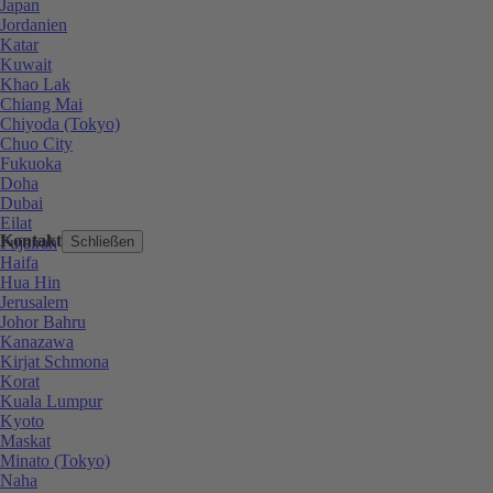
Japan
Jordanien
Katar
Kuwait
Khao Lak
Chiang Mai
Chiyoda (Tokyo)
Chuo City
Fukuoka
Doha
Dubai
Eilat
Kontakt
Fujairah
Schließen
Haifa
Hua Hin
Jerusalem
Johor Bahru
Kanazawa
Kirjat Schmona
Korat
Kuala Lumpur
Kyoto
Maskat
Minato (Tokyo)
Naha