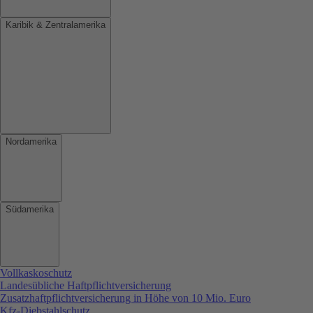
Karibik & Zentralamerika
Nordamerika
Südamerika
Vollkaskoschutz
Landesübliche Haftpflichtversicherung
Zusatzhaftpflichtversicherung in Höhe von 10 Mio. Euro
Kfz-Diebstahlschutz