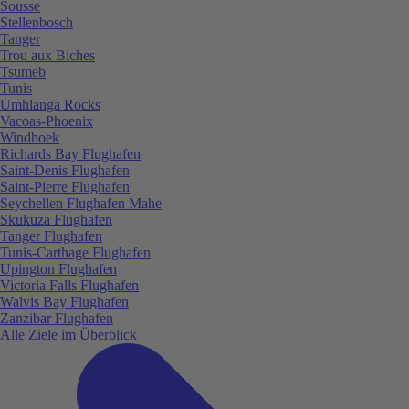
Sousse
Stellenbosch
Tanger
Trou aux Biches
Tsumeb
Tunis
Umhlanga Rocks
Vacoas-Phoenix
Windhoek
Richards Bay Flughafen
Saint-Denis Flughafen
Saint-Pierre Flughafen
Seychellen Flughafen Mahe
Skukuza Flughafen
Tanger Flughafen
Tunis-Carthage Flughafen
Upington Flughafen
Victoria Falls Flughafen
Walvis Bay Flughafen
Zanzibar Flughafen
Alle Ziele im Überblick