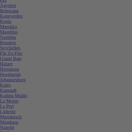
Fez
Ägypten
Botswana
Kapeverden
Kenia
Marokko
Mauritius
Namibia
Reunion
Seychellen
Flic En Flac
Grand Baie
Harare
Hermanus
Hoedspruit
Johannesburg
Kairo
Kapstadt
Katima Mulilo
Le Morne
Le Port
Lüderitz
Marrakesch
Mombasa
Nairobi