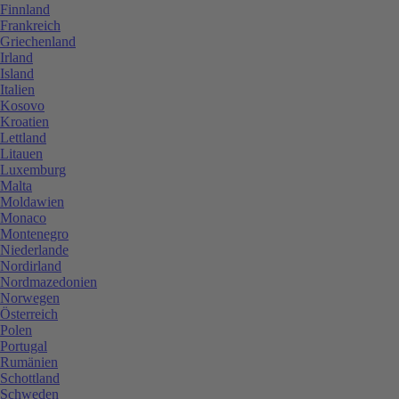
Finnland
Frankreich
Griechenland
Irland
Island
Italien
Kosovo
Kroatien
Lettland
Litauen
Luxemburg
Malta
Moldawien
Monaco
Montenegro
Niederlande
Nordirland
Nordmazedonien
Norwegen
Österreich
Polen
Portugal
Rumänien
Schottland
Schweden