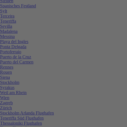
Sizilien
Spanisches Festland
Sylt
Terceira
Teneriffa
Sevilla
Madalena
Messina
Playa del Ingles
Ponta Delgada
Portoferraio
Puerto de la Cruz
Puerto del Carmen
Rennes
Rouen
Siena
Stockholm
Syrakus
Weil am Rhein
Wien
Zagreb
Zürich
Stockholm Arlanda Flughafen
Teneriffa Süd Flughafen
Thessaloniki Flughafen