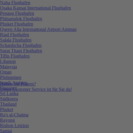
Naha Flughafen
Osaka Kansai International Flughafen
Penang Flughafen
Phitsanulok Flughafen
Phuket Flughafen
Queen Alia International Airport Amman
Riad Flughafen
Salala Flughafen
Schardscha Flughafen
Surat Thani Flughafen
Tiflis Flughafen
Libanon
Malaysia
Oman
Philippinen
Saudi-Arabien
Haben Sie Fragen?
Singapur
Unser Customer Service ist für Sie da!
Sri Lanka
Südkorea
Thailand
Phuket
Ra's al-Chaima
Rayong
Rishon Letzion
Samui