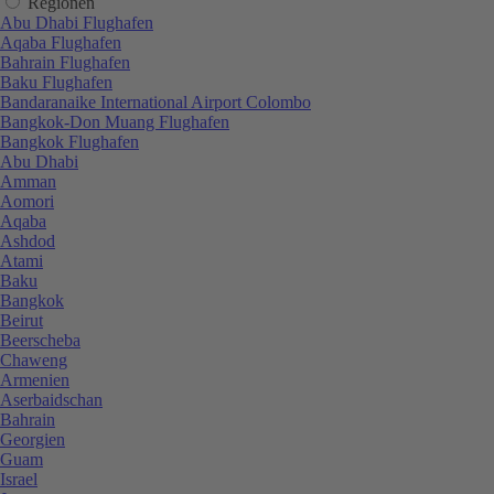
Regionen
Abu Dhabi Flughafen
Aqaba Flughafen
Bahrain Flughafen
Baku Flughafen
Bandaranaike International Airport Colombo
Bangkok-Don Muang Flughafen
Bangkok Flughafen
Abu Dhabi
Amman
Aomori
Aqaba
Ashdod
Atami
Baku
Bangkok
Beirut
Beerscheba
Chaweng
Armenien
Aserbaidschan
Bahrain
Georgien
Guam
Israel