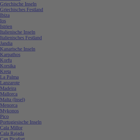
Griechische Inseln
Griechisches Festland
Ibiza
Ios
Istrien
Italienische Inseln
Italienisches Festland
Jandia
Kanarische Inseln
Karpathos
Korfu
Korsika
Kreta
La Palma
Lanzarote
Madeira
Mallorca
Malta (Insel)
Menorca
Mykonos
Pico
Portugiesische Inseln
Cala Millor
Cala Rajada
Can Picafort