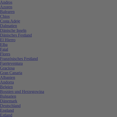
Andros
Azoren
Balearen
Chios
Costa Adeje
Dalmatien
Dänische Inseln
Dänisches Festland
El Hierro
Elba
Faial
Flores
Französisches Festland
Fuerteventura
Graciosa
Gran Canaria
Albanien
Andorra
Belgien
Bosnien und Herzegowina
Bulgarien
Dänemark
Deutschland
England
Estland