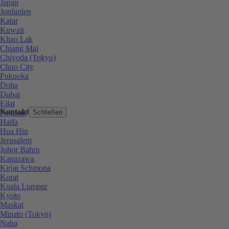
Japan
Jordanien
Katar
Kuwait
Khao Lak
Chiang Mai
Chiyoda (Tokyo)
Chuo City
Fukuoka
Doha
Dubai
Eilat
Kontakt
Fujairah
Schließen
Haifa
Hua Hin
Jerusalem
Johor Bahru
Kanazawa
Kirjat Schmona
Korat
Kuala Lumpur
Kyoto
Maskat
Minato (Tokyo)
Naha