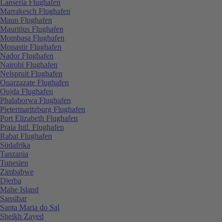
Lanseria Flughafen
Marrakesch Flughafen
Maun Flughafen
Mauritius Flughafen
Mombasa Flughafen
Monastir Flughafen
Nador Flughafen
Nairobi Flughafen
Nelspruit Flughafen
Ouarzazate Flughafen
Oujda Flughafen
Phalaborwa Flughafen
Pietermaritzburg Flughafen
Port Elizabeth Flughafen
Praia Intl. Flughafen
Rabat Flughafen
Südafrika
Tanzania
Tunesien
Zimbabwe
Djerba
Mahe Island
Sansibar
Santa Maria do Sal
Sheikh Zayed