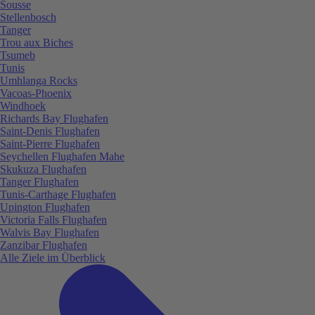
Sousse
Stellenbosch
Tanger
Trou aux Biches
Tsumeb
Tunis
Umhlanga Rocks
Vacoas-Phoenix
Windhoek
Richards Bay Flughafen
Saint-Denis Flughafen
Saint-Pierre Flughafen
Seychellen Flughafen Mahe
Skukuza Flughafen
Tanger Flughafen
Tunis-Carthage Flughafen
Upington Flughafen
Victoria Falls Flughafen
Walvis Bay Flughafen
Zanzibar Flughafen
Alle Ziele im Überblick