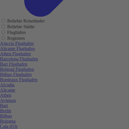
Beliebte Reiseländer
Beliebte Städte
Flughäfen
Regionen
Ajaccio Flughafen
Alicante Flughafen
Athen Flughafen
Barcelona Flughafen
Bari Flughafen
Belgrad Flughafen
Bilbao Flughafen
Bordeaux Flughafen
Alcudia
Alicante
Athen
Avignon
Bari
Berlin
Bilbao
Bologna
Cala d'Or