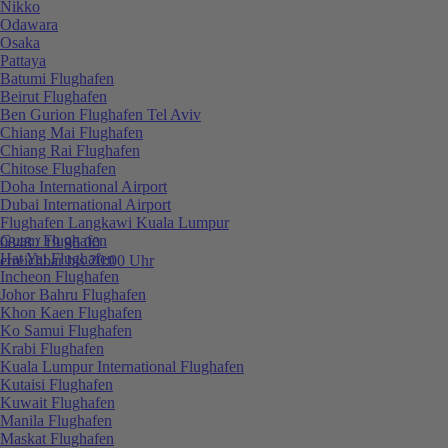
Nikko
Odawara
Osaka
Pattaya
Batumi Flughafen
Beirut Flughafen
Ben Gurion Flughafen Tel Aviv
Chiang Mai Flughafen
Chiang Rai Flughafen
Chitose Flughafen
Doha International Airport
Dubai International Airport
Flughafen Langkawi Kuala Lumpur
Guam Flughafen
0848 / 19 96 00
Hat Yai Flughafen
erreichbar bis 20:00 Uhr
Incheon Flughafen
Johor Bahru Flughafen
Khon Kaen Flughafen
Ko Samui Flughafen
Krabi Flughafen
Kuala Lumpur International Flughafen
Kutaisi Flughafen
Kuwait Flughafen
Manila Flughafen
Maskat Flughafen