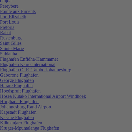
Oujda
Pereybere
Pointe aux Piments
Port Elizabeth
Port Louis
Pretoria
Rabat
Rustenburg
Saint Gilles
Sainte-Marie
Saldanha
Flughafen Enfidha-Hammamet
Flughafen Kairo-International
Flughafen O. R. Tambo Johannesburg
Gaborone Flughafen
George Flughafen
Harare Flughafen
Hoedspruit Flughafen
Hosea Kutako International Airport Windhoek
Hurghada Flughafen
Johannesburg Rand Airport
Kapstadt Flughafen
Kasane Flughafen
Kilimanjaro Flughafen
Kruger-Mpumalanga Flughafen