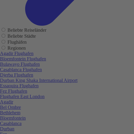
Beliebte Reiseländer
Beliebte Städte
Flughäfen
Regionen
Agadir Flughafen
Bloemfontein Flughafen
Bulawayo Flughafen
Casablanca Flughafen
Djerba Flughafen
Durban King Shaka International Airport
Essaouira Flughafen
Fez Flughafen
Flughafen East London
Agadir
Bel Ombre
Bethlehem
Bloemfontein
Casablanca
Durban