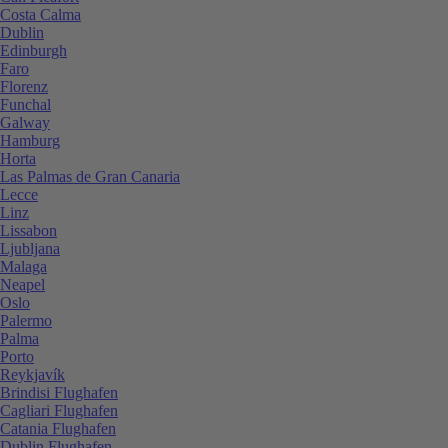
Costa Calma
Dublin
Edinburgh
Faro
Florenz
Funchal
Galway
Hamburg
Horta
Las Palmas de Gran Canaria
Lecce
Linz
Lissabon
Ljubljana
Malaga
Neapel
Oslo
Palermo
Palma
Porto
Reykjavík
Brindisi Flughafen
Cagliari Flughafen
Catania Flughafen
Dublin Flughafen