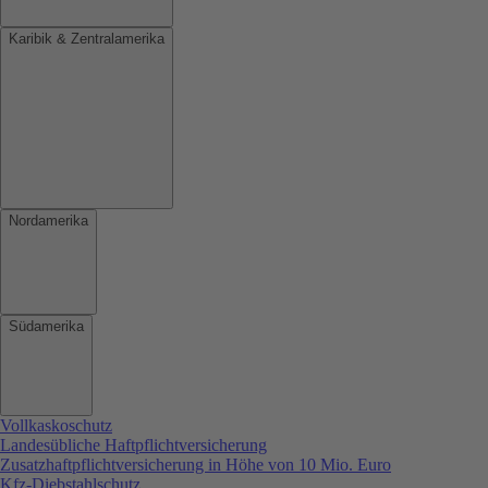
Karibik & Zentralamerika
Nordamerika
Südamerika
Vollkaskoschutz
Landesübliche Haftpflichtversicherung
Zusatzhaftpflichtversicherung in Höhe von 10 Mio. Euro
Kfz-Diebstahlschutz