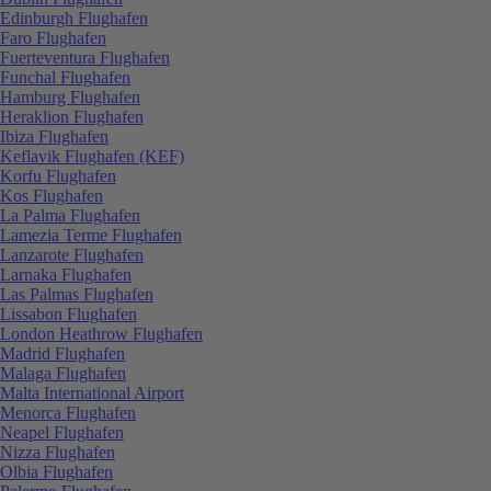
Edinburgh Flughafen
Faro Flughafen
Fuerteventura Flughafen
Funchal Flughafen
Hamburg Flughafen
Heraklion Flughafen
Ibiza Flughafen
Keflavik Flughafen (KEF)
Korfu Flughafen
Kos Flughafen
La Palma Flughafen
Lamezia Terme Flughafen
Lanzarote Flughafen
Larnaka Flughafen
Las Palmas Flughafen
Lissabon Flughafen
London Heathrow Flughafen
Madrid Flughafen
Malaga Flughafen
Malta International Airport
Menorca Flughafen
Neapel Flughafen
Nizza Flughafen
Olbia Flughafen