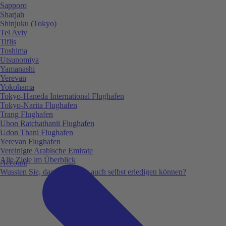
Sapporo
Sharjah
Shinjuku (Tokyo)
Tel Aviv
Tiflis
Toshima
Utsunomiya
Yamanashi
Yerevan
Yokohama
Tokyo-Haneda International Flughafen
Tokyo-Narita Flughafen
Trang Flughafen
Ubon Ratchathanii Flughafen
Udon Thani Flughafen
Yerevan Flughafen
Vereinigte Arabische Emirate
Alle Ziele im Überblick
Account
Wussten Sie, dass Sie vieles auch selbst erledigen können?