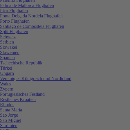
Palermo Flughafen
Palma de Mallorca Flughafen
Pico Flughafen
Ponta Delgada Nordela Flughafen
Porto Flughafen
Santiago de Compostela Flughafen
Split Flughafen
Schweiz
Serbien
Slowakei
Slowenien
Spanien
Tschechische Republik
Türkei
Ungarn
Vereinigtes Königreich und Nordirland
Wales
Zypern
Portugiesisches Festland
Restliches Kroatien
Rhodos
Santa Maria
Sao Jorge
Sao Miguel
Sardinien