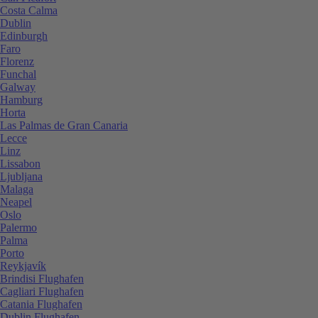
Costa Calma
Dublin
Edinburgh
Faro
Florenz
Funchal
Galway
Hamburg
Horta
Las Palmas de Gran Canaria
Lecce
Linz
Lissabon
Ljubljana
Malaga
Neapel
Oslo
Palermo
Palma
Porto
Reykjavík
Brindisi Flughafen
Cagliari Flughafen
Catania Flughafen
Dublin Flughafen