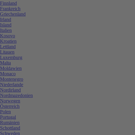
Finnland
Frankreich
Griechenland
Irland
Island
Italien
Kosovo
Kroatien
Lettland
Litauen
Luxemburg
Malta
Moldawien
Monaco
Montenegro
Niederlande
Nordirland
Nordmazedonien
Norwegen
Österreich
Polen
Portugal
Rumänien
Schottland
Schweden