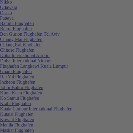
Nikko
Odawara
Osaka
Pattaya
Batumi Flughafen
Beirut Flughafen
Ben Gurion Flughafen Tel Aviv
Chiang Mai Flughafen
Chiang Rai Flughafen
Chitose Flughafen
Doha International Airport
Dubai International Airport
Flughafen Langkawi Kuala Lumpur
Guam Flughafen
Hat Yai Flughafen
Incheon Flughafen
Johor Bahru Flughafen
Khon Kaen Flughafen
Ko Samui Flughafen
Krabi Flughafen
Kuala Lumpur International Flughafen
Kutaisi Flughafen
Kuwait Flughafen
Manila Flughafen
Maskat Flughafen