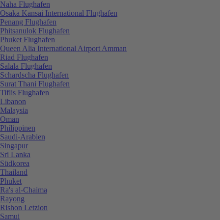
Naha Flughafen
Osaka Kansai International Flughafen
Penang Flughafen
Phitsanulok Flughafen
Phuket Flughafen
Queen Alia International Airport Amman
Riad Flughafen
Salala Flughafen
Schardscha Flughafen
Surat Thani Flughafen
Tiflis Flughafen
Libanon
Malaysia
Oman
Philippinen
Saudi-Arabien
Singapur
Sri Lanka
Südkorea
Thailand
Phuket
Ra's al-Chaima
Rayong
Rishon Letzion
Samui