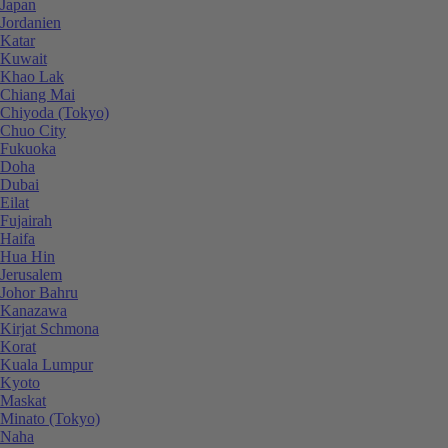
Japan
Jordanien
Katar
Kuwait
Khao Lak
Chiang Mai
Chiyoda (Tokyo)
Chuo City
Fukuoka
Doha
Dubai
Eilat
Fujairah
Haifa
Hua Hin
Jerusalem
Johor Bahru
Kanazawa
Kirjat Schmona
Korat
Kuala Lumpur
Kyoto
Maskat
Minato (Tokyo)
Naha