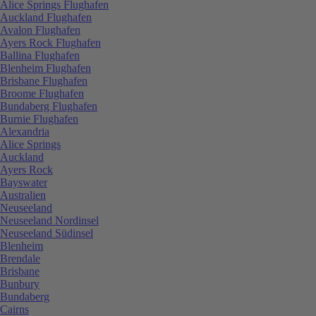
Alice Springs Flughafen
Auckland Flughafen
Avalon Flughafen
Ayers Rock Flughafen
Ballina Flughafen
Blenheim Flughafen
Brisbane Flughafen
Broome Flughafen
Bundaberg Flughafen
Burnie Flughafen
Alexandria
Alice Springs
Auckland
Ayers Rock
Bayswater
Australien
Neuseeland
Neuseeland Nordinsel
Neuseeland Südinsel
Blenheim
Brendale
Brisbane
Bunbury
Bundaberg
Cairns