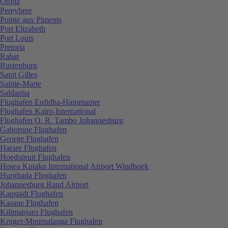
Oujda
Pereybere
Pointe aux Piments
Port Elizabeth
Port Louis
Pretoria
Rabat
Rustenburg
Saint Gilles
Sainte-Marie
Saldanha
Flughafen Enfidha-Hammamet
Flughafen Kairo-International
Flughafen O. R. Tambo Johannesburg
Gaborone Flughafen
George Flughafen
Harare Flughafen
Hoedspruit Flughafen
Hosea Kutako International Airport Windhoek
Hurghada Flughafen
Johannesburg Rand Airport
Kapstadt Flughafen
Kasane Flughafen
Kilimanjaro Flughafen
Kruger-Mpumalanga Flughafen