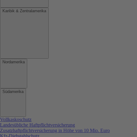
Karibik & Zentralamerika
Nordamerika
Südamerika
Vollkaskoschutz
Landesübliche Haftpflichtversicherung
Zusatzhaftpflichtversicherung in Höhe von 10 Mio. Euro
Kfz-Diebstahlschutz