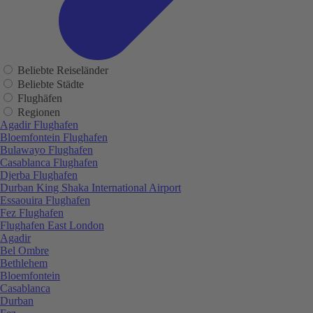
Beliebte Reiseländer
Beliebte Städte
Flughäfen
Regionen
Agadir Flughafen
Bloemfontein Flughafen
Bulawayo Flughafen
Casablanca Flughafen
Djerba Flughafen
Durban King Shaka International Airport
Essaouira Flughafen
Fez Flughafen
Flughafen East London
Agadir
Bel Ombre
Bethlehem
Bloemfontein
Casablanca
Durban