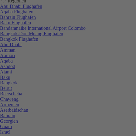
Regionen
Abu Dhabi Flughafen
Aqaba Flughafen
Bahrain Flughafen
Baku Flughafen
Bandaranaike International Airport Colombo
Bangkok-Don Muang Flughafen
Bangkok Flughafen
Abu Dhabi
Amman
Aomori
Aqaba
Ashdod
Atami
Baku
Bangkok
Beirut
Beerscheba
Chaweng
Armenien
Aserbaidschan
Bahrain
Georgien
Guam
Israel