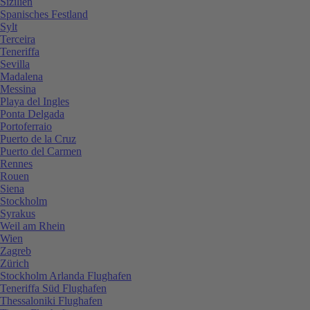
Sizilien
Spanisches Festland
Sylt
Terceira
Teneriffa
Sevilla
Madalena
Messina
Playa del Ingles
Ponta Delgada
Portoferraio
Puerto de la Cruz
Puerto del Carmen
Rennes
Rouen
Siena
Stockholm
Syrakus
Weil am Rhein
Wien
Zagreb
Zürich
Stockholm Arlanda Flughafen
Teneriffa Süd Flughafen
Thessaloniki Flughafen