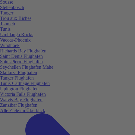
Sousse
Stellenbosch
Tanger
Trou aux Biches
Tsumeb
Tunis
Umhlanga Rocks
Vacoas-Phoenix
Windhoek
Richards Bay Flughafen
Saint-Denis Flughafen
Saint-Pierre Flughafen
Seychellen Flughafen Mahe
Skukuza Flughafen
Tanger Flughafen
Tunis-Carthage Flughafen
Upington Flughafen
Victoria Falls Flughafen
Walvis Bay Flughafen
Zanzibar Flughafen
Alle Ziele im Überblick