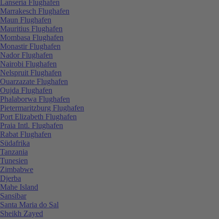
Lanseria Flughafen
Marrakesch Flughafen
Maun Flughafen
Mauritius Flughafen
Mombasa Flughafen
Monastir Flughafen
Nador Flughafen
Nairobi Flughafen
Nelspruit Flughafen
Ouarzazate Flughafen
Oujda Flughafen
Phalaborwa Flughafen
Pietermaritzburg Flughafen
Port Elizabeth Flughafen
Praia Intl. Flughafen
Rabat Flughafen
Südafrika
Tanzania
Tunesien
Zimbabwe
Djerba
Mahe Island
Sansibar
Santa Maria do Sal
Sheikh Zayed