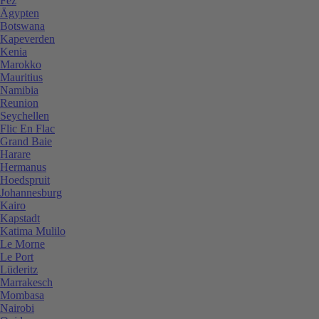
Fez
Ägypten
Botswana
Kapeverden
Kenia
Marokko
Mauritius
Namibia
Reunion
Seychellen
Flic En Flac
Grand Baie
Harare
Hermanus
Hoedspruit
Johannesburg
Kairo
Kapstadt
Katima Mulilo
Le Morne
Le Port
Lüderitz
Marrakesch
Mombasa
Nairobi