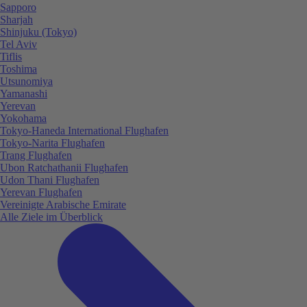
Sapporo
Sharjah
Shinjuku (Tokyo)
Tel Aviv
Tiflis
Toshima
Utsunomiya
Yamanashi
Yerevan
Yokohama
Tokyo-Haneda International Flughafen
Tokyo-Narita Flughafen
Trang Flughafen
Ubon Ratchathanii Flughafen
Udon Thani Flughafen
Yerevan Flughafen
Vereinigte Arabische Emirate
Alle Ziele im Überblick