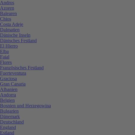
Andros
Azoren
Balearen
Chios
Costa Adeje
Dalmatien
Dänische Inseln
Dänisches Festland
El Hierro
Elba
Faial
Flores
Französisches Festland
Fuerteventura
Graciosa
Gran Canaria
Albanien
Andorra
Belgien
Bosnien und Herzegowina
Bulgarien
Dänemark
Deutschland
England
Estland