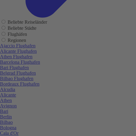
Beliebte Reiseländer
Beliebte Städte
Flughäfen
Regionen
Ajaccio Flughafen
Alicante Flughafen
Athen Flughafen
Barcelona Flughafen
Bari Flughafen
Belgrad Flughafen
Bilbao Flughafen
Bordeaux Flughafen
Alcudia
Alicante
Athen
Avignon
Bari
Berlin
Bilbao
Bologna
Cala d'Or