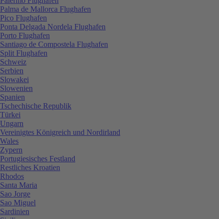
Palermo Flughafen
Palma de Mallorca Flughafen
Pico Flughafen
Ponta Delgada Nordela Flughafen
Porto Flughafen
Santiago de Compostela Flughafen
Split Flughafen
Schweiz
Serbien
Slowakei
Slowenien
Spanien
Tschechische Republik
Türkei
Ungarn
Vereinigtes Königreich und Nordirland
Wales
Zypern
Portugiesisches Festland
Restliches Kroatien
Rhodos
Santa Maria
Sao Jorge
Sao Miguel
Sardinien