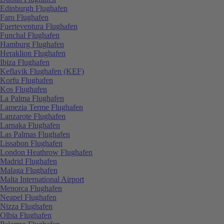
Edinburgh Flughafen
Faro Flughafen
Fuerteventura Flughafen
Funchal Flughafen
Hamburg Flughafen
Heraklion Flughafen
Ibiza Flughafen
Keflavik Flughafen (KEF)
Korfu Flughafen
Kos Flughafen
La Palma Flughafen
Lamezia Terme Flughafen
Lanzarote Flughafen
Larnaka Flughafen
Las Palmas Flughafen
Lissabon Flughafen
London Heathrow Flughafen
Madrid Flughafen
Malaga Flughafen
Malta International Airport
Menorca Flughafen
Neapel Flughafen
Nizza Flughafen
Olbia Flughafen