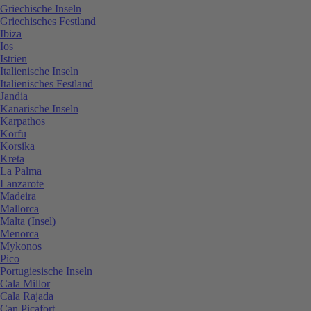
Griechische Inseln
Griechisches Festland
Ibiza
Ios
Istrien
Italienische Inseln
Italienisches Festland
Jandia
Kanarische Inseln
Karpathos
Korfu
Korsika
Kreta
La Palma
Lanzarote
Madeira
Mallorca
Malta (Insel)
Menorca
Mykonos
Pico
Portugiesische Inseln
Cala Millor
Cala Rajada
Can Picafort