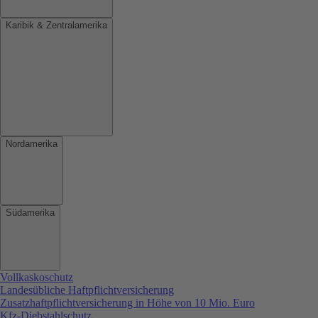
Karibik & Zentralamerika
Nordamerika
Südamerika
Vollkaskoschutz
Landesübliche Haftpflichtversicherung
Zusatzhaftpflichtversicherung in Höhe von 10 Mio. Euro
Kfz-Diebstahlschutz