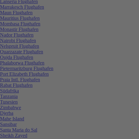
Lanseria Flughafen
Marrakesch Flughafen
Maun Flughafen
Mauritius Flughafen
Mombasa Flughafen
Monastir Flughafen
Nador Flughafen
Nairobi Flughafen
Nelspruit Flughafen
Ouarzazate Flughafen
Oujda Flughafen
Phalaborwa Flughafen
Pietermaritzburg Flughafen
Port Elizabeth Flughafen
Praia Intl. Flughafen
Rabat Flughafen
Südafrika
Tanzania
Tunesien
Zimbabwe
Djerba
Mahe Island
Sansibar
Santa Maria do Sal
Sheikh Zayed