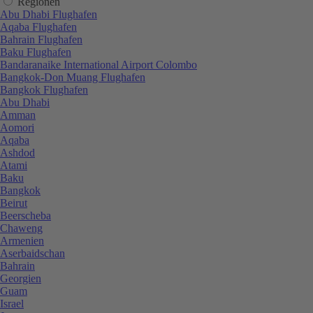
Regionen
Abu Dhabi Flughafen
Aqaba Flughafen
Bahrain Flughafen
Baku Flughafen
Bandaranaike International Airport Colombo
Bangkok-Don Muang Flughafen
Bangkok Flughafen
Abu Dhabi
Amman
Aomori
Aqaba
Ashdod
Atami
Baku
Bangkok
Beirut
Beerscheba
Chaweng
Armenien
Aserbaidschan
Bahrain
Georgien
Guam
Israel