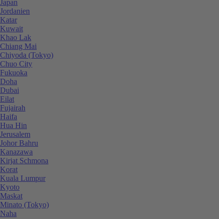
Japan
Jordanien
Katar
Kuwait
Khao Lak
Chiang Mai
Chiyoda (Tokyo)
Chuo City
Fukuoka
Doha
Dubai
Eilat
Fujairah
Haifa
Hua Hin
Jerusalem
Johor Bahru
Kanazawa
Kirjat Schmona
Korat
Kuala Lumpur
Kyoto
Maskat
Minato (Tokyo)
Naha