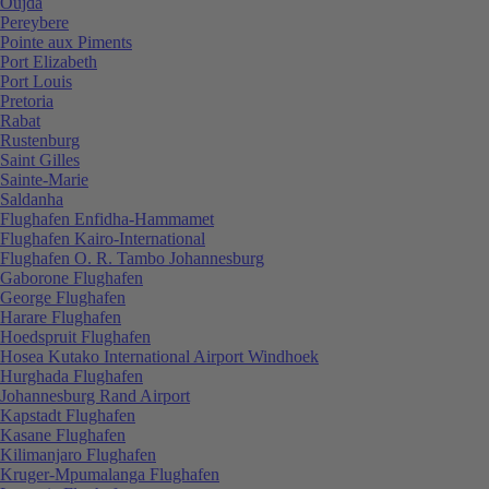
Oujda
Pereybere
Pointe aux Piments
Port Elizabeth
Port Louis
Pretoria
Rabat
Rustenburg
Saint Gilles
Sainte-Marie
Saldanha
Flughafen Enfidha-Hammamet
Flughafen Kairo-International
Flughafen O. R. Tambo Johannesburg
Gaborone Flughafen
George Flughafen
Harare Flughafen
Hoedspruit Flughafen
Hosea Kutako International Airport Windhoek
Hurghada Flughafen
Johannesburg Rand Airport
Kapstadt Flughafen
Kasane Flughafen
Kilimanjaro Flughafen
Kruger-Mpumalanga Flughafen