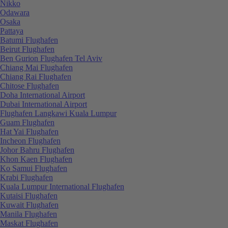
Nikko
Odawara
Osaka
Pattaya
Batumi Flughafen
Beirut Flughafen
Ben Gurion Flughafen Tel Aviv
Chiang Mai Flughafen
Chiang Rai Flughafen
Chitose Flughafen
Doha International Airport
Dubai International Airport
Flughafen Langkawi Kuala Lumpur
Guam Flughafen
Hat Yai Flughafen
Incheon Flughafen
Johor Bahru Flughafen
Khon Kaen Flughafen
Ko Samui Flughafen
Krabi Flughafen
Kuala Lumpur International Flughafen
Kutaisi Flughafen
Kuwait Flughafen
Manila Flughafen
Maskat Flughafen