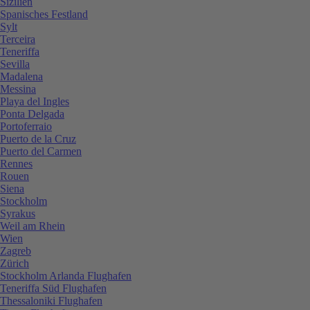
Sizilien
Spanisches Festland
Sylt
Terceira
Teneriffa
Sevilla
Madalena
Messina
Playa del Ingles
Ponta Delgada
Portoferraio
Puerto de la Cruz
Puerto del Carmen
Rennes
Rouen
Siena
Stockholm
Syrakus
Weil am Rhein
Wien
Zagreb
Zürich
Stockholm Arlanda Flughafen
Teneriffa Süd Flughafen
Thessaloniki Flughafen