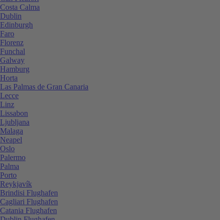
Costa Calma
Dublin
Edinburgh
Faro
Florenz
Funchal
Galway
Hamburg
Horta
Las Palmas de Gran Canaria
Lecce
Linz
Lissabon
Ljubljana
Malaga
Neapel
Oslo
Palermo
Palma
Porto
Reykjavík
Brindisi Flughafen
Cagliari Flughafen
Catania Flughafen
Dublin Flughafen