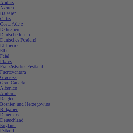
Andros
Azoren
Balearen
Chios
Costa Adeje
Dalmatien
Dänische Inseln
Dänisches Festland
El Hierro
Elba
Faial
Flores
Französisches Festland
Fuerteventura
Graciosa
Gran Canaria
Albanien
Andorra
Belgien
Bosnien und Herzegowina
Bulgarien
Dänemark
Deutschland
England
Estland