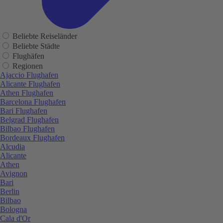
Beliebte Reiseländer
Beliebte Städte
Flughäfen
Regionen
Ajaccio Flughafen
Alicante Flughafen
Athen Flughafen
Barcelona Flughafen
Bari Flughafen
Belgrad Flughafen
Bilbao Flughafen
Bordeaux Flughafen
Alcudia
Alicante
Athen
Avignon
Bari
Berlin
Bilbao
Bologna
Cala d'Or