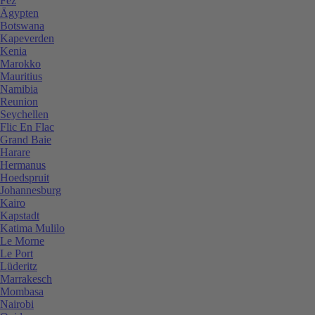
Fez
Ägypten
Botswana
Kapeverden
Kenia
Marokko
Mauritius
Namibia
Reunion
Seychellen
Flic En Flac
Grand Baie
Harare
Hermanus
Hoedspruit
Johannesburg
Kairo
Kapstadt
Katima Mulilo
Le Morne
Le Port
Lüderitz
Marrakesch
Mombasa
Nairobi