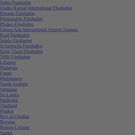
Naha Flughafen
Osaka Kansai International Flughafen
Penang Flughafen
Phitsanulok Flughafen
Phuket Flughafen
Queen Alia International Airport Amman
Riad Flughafen
Salala Flughafen
Schardscha Flughafen
Surat Thani Flughafen
Tiflis Flughafen
Libanon
Malaysia
Oman
Philippinen
Saudi-Arabien
Singapur
Sri Lanka
Südkorea
Thailand
Phuket
Ra's al-Chaima
Rayong
Rishon Letzion
Samui