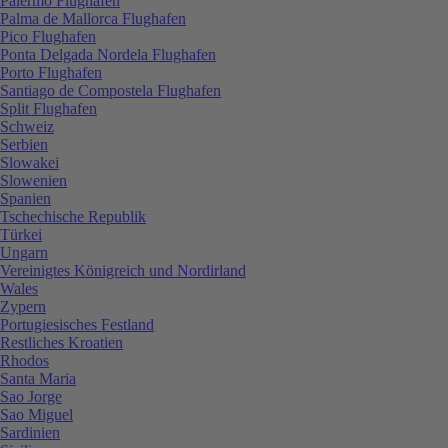
Palermo Flughafen
Palma de Mallorca Flughafen
Pico Flughafen
Ponta Delgada Nordela Flughafen
Porto Flughafen
Santiago de Compostela Flughafen
Split Flughafen
Schweiz
Serbien
Slowakei
Slowenien
Spanien
Tschechische Republik
Türkei
Ungarn
Vereinigtes Königreich und Nordirland
Wales
Zypern
Portugiesisches Festland
Restliches Kroatien
Rhodos
Santa Maria
Sao Jorge
Sao Miguel
Sardinien