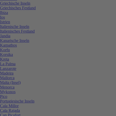
Griechische Inseln
Griechisches Festland
Ibiza
Ios
Istrien
Italienische Inseln
Italienisches Festland
Jandia
Kanarische Inseln
Karpathos
Korfu
Korsika
Kreta
La Palma
Lanzarote
Madeira
Mallorca
Malta (Insel)
Menorca
Mykonos
Pico
Portugiesische Inseln
Cala Millor
Cala Rajada
Can Picafort