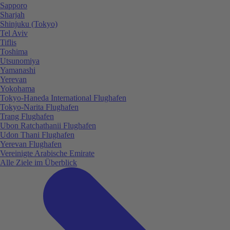
Sapporo
Sharjah
Shinjuku (Tokyo)
Tel Aviv
Tiflis
Toshima
Utsunomiya
Yamanashi
Yerevan
Yokohama
Tokyo-Haneda International Flughafen
Tokyo-Narita Flughafen
Trang Flughafen
Ubon Ratchathanii Flughafen
Udon Thani Flughafen
Yerevan Flughafen
Vereinigte Arabische Emirate
Alle Ziele im Überblick