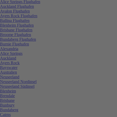
Alice Springs Flughafen
Auckland Flughafen
Avalon Flughafen
Ayers Rock Flughafen
Ballina Flughafen
Blenheim Flughafen
Brisbane Flughafen
Broome Flughafen
Bundaberg Flughafen
Burnie Flughafen
Alexandria
Alice Springs
Auckland
Ayers Rock
Bayswater
Australien
Neuseeland
Neuseeland Nordinsel
Neuseeland Südinsel
Blenheim
Brendale
Brisbane
Bunbury
Bundaberg
Cairns