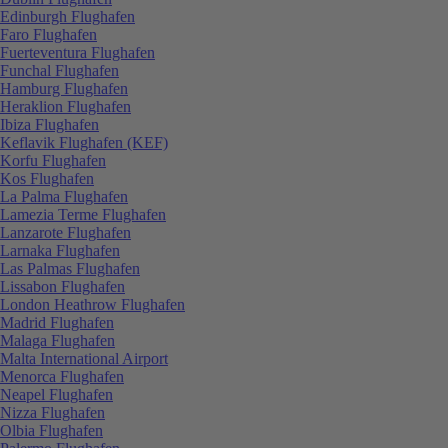
Edinburgh Flughafen
Faro Flughafen
Fuerteventura Flughafen
Funchal Flughafen
Hamburg Flughafen
Heraklion Flughafen
Ibiza Flughafen
Keflavik Flughafen (KEF)
Korfu Flughafen
Kos Flughafen
La Palma Flughafen
Lamezia Terme Flughafen
Lanzarote Flughafen
Larnaka Flughafen
Las Palmas Flughafen
Lissabon Flughafen
London Heathrow Flughafen
Madrid Flughafen
Malaga Flughafen
Malta International Airport
Menorca Flughafen
Neapel Flughafen
Nizza Flughafen
Olbia Flughafen