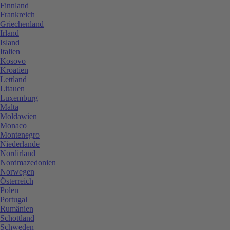
Finnland
Frankreich
Griechenland
Irland
Island
Italien
Kosovo
Kroatien
Lettland
Litauen
Luxemburg
Malta
Moldawien
Monaco
Montenegro
Niederlande
Nordirland
Nordmazedonien
Norwegen
Österreich
Polen
Portugal
Rumänien
Schottland
Schweden