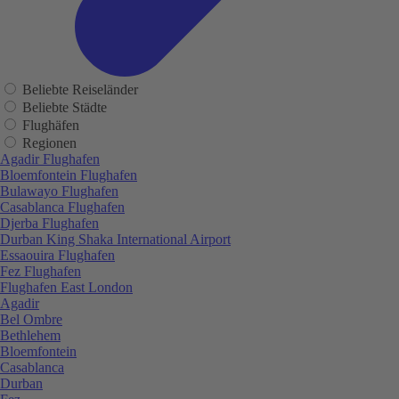
Beliebte Reiseländer
Beliebte Städte
Flughäfen
Regionen
Agadir Flughafen
Bloemfontein Flughafen
Bulawayo Flughafen
Casablanca Flughafen
Djerba Flughafen
Durban King Shaka International Airport
Essaouira Flughafen
Fez Flughafen
Flughafen East London
Agadir
Bel Ombre
Bethlehem
Bloemfontein
Casablanca
Durban