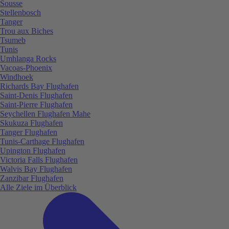
Sousse
Stellenbosch
Tanger
Trou aux Biches
Tsumeb
Tunis
Umhlanga Rocks
Vacoas-Phoenix
Windhoek
Richards Bay Flughafen
Saint-Denis Flughafen
Saint-Pierre Flughafen
Seychellen Flughafen Mahe
Skukuza Flughafen
Tanger Flughafen
Tunis-Carthage Flughafen
Upington Flughafen
Victoria Falls Flughafen
Walvis Bay Flughafen
Zanzibar Flughafen
Alle Ziele im Überblick