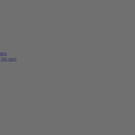
lden
 Sie uns!