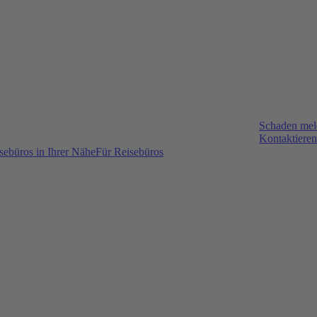
Schaden me
Kontaktieren
sebüros in Ihrer Nähe
Für Reisebüros