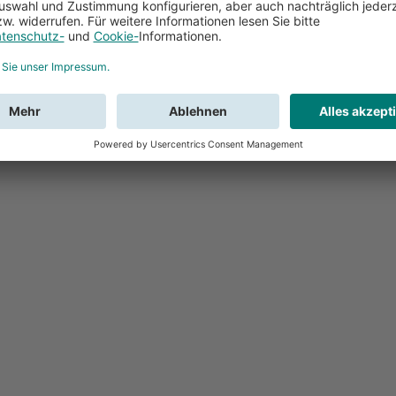
Feedback
Sie haben Fr
Buchung?