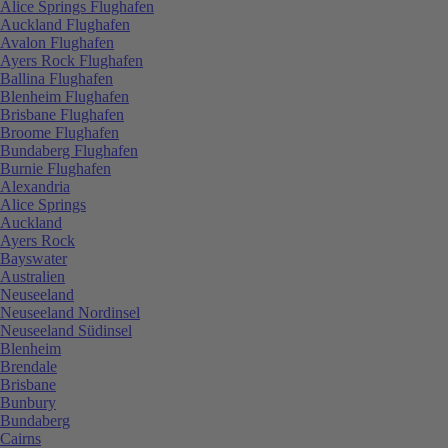
Alice Springs Flughafen
Auckland Flughafen
Avalon Flughafen
Ayers Rock Flughafen
Ballina Flughafen
Blenheim Flughafen
Brisbane Flughafen
Broome Flughafen
Bundaberg Flughafen
Burnie Flughafen
Alexandria
Alice Springs
Auckland
Ayers Rock
Bayswater
Australien
Neuseeland
Neuseeland Nordinsel
Neuseeland Südinsel
Blenheim
Brendale
Brisbane
Bunbury
Bundaberg
Cairns