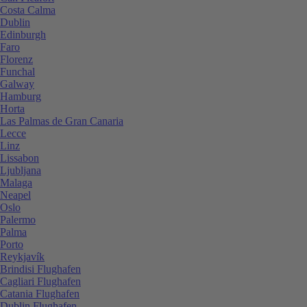
Costa Calma
Dublin
Edinburgh
Faro
Florenz
Funchal
Galway
Hamburg
Horta
Las Palmas de Gran Canaria
Lecce
Linz
Lissabon
Ljubljana
Malaga
Neapel
Oslo
Palermo
Palma
Porto
Reykjavík
Brindisi Flughafen
Cagliari Flughafen
Catania Flughafen
Dublin Flughafen