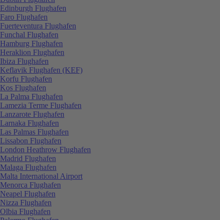
Edinburgh Flughafen
Faro Flughafen
Fuerteventura Flughafen
Funchal Flughafen
Hamburg Flughafen
Heraklion Flughafen
Ibiza Flughafen
Keflavik Flughafen (KEF)
Korfu Flughafen
Kos Flughafen
La Palma Flughafen
Lamezia Terme Flughafen
Lanzarote Flughafen
Larnaka Flughafen
Las Palmas Flughafen
Lissabon Flughafen
London Heathrow Flughafen
Madrid Flughafen
Malaga Flughafen
Malta International Airport
Menorca Flughafen
Neapel Flughafen
Nizza Flughafen
Olbia Flughafen