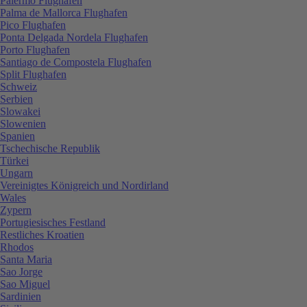
Palermo Flughafen
Palma de Mallorca Flughafen
Pico Flughafen
Ponta Delgada Nordela Flughafen
Porto Flughafen
Santiago de Compostela Flughafen
Split Flughafen
Schweiz
Serbien
Slowakei
Slowenien
Spanien
Tschechische Republik
Türkei
Ungarn
Vereinigtes Königreich und Nordirland
Wales
Zypern
Portugiesisches Festland
Restliches Kroatien
Rhodos
Santa Maria
Sao Jorge
Sao Miguel
Sardinien