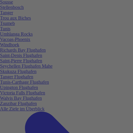
Sousse
Stellenbosch
Tanger
Trou aux Biches
Tsumeb
Tunis
Umhlanga Rocks
Vacoas-Phoenix
Windhoek
Richards Bay Flughafen
Saint-Denis Flughafen
Saint-Pierre Flughafen
Seychellen Flughafen Mahe
Skukuza Flughafen
Tanger Flughafen
Tunis-Carthage Flughafen
Upington Flughafen
Victoria Falls Flughafen
Walvis Bay Flughafen
Zanzibar Flughafen
Alle Ziele im Überblick