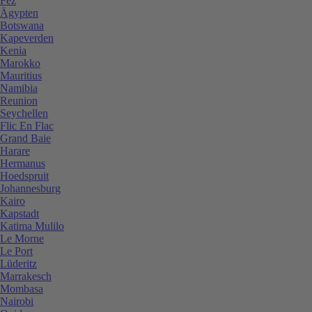
Fez
Ägypten
Botswana
Kapeverden
Kenia
Marokko
Mauritius
Namibia
Reunion
Seychellen
Flic En Flac
Grand Baie
Harare
Hermanus
Hoedspruit
Johannesburg
Kairo
Kapstadt
Katima Mulilo
Le Morne
Le Port
Lüderitz
Marrakesch
Mombasa
Nairobi