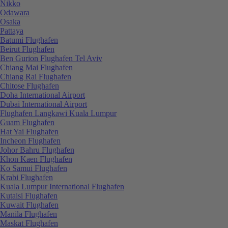
Nikko
Odawara
Osaka
Pattaya
Batumi Flughafen
Beirut Flughafen
Ben Gurion Flughafen Tel Aviv
Chiang Mai Flughafen
Chiang Rai Flughafen
Chitose Flughafen
Doha International Airport
Dubai International Airport
Flughafen Langkawi Kuala Lumpur
Guam Flughafen
Hat Yai Flughafen
Incheon Flughafen
Johor Bahru Flughafen
Khon Kaen Flughafen
Ko Samui Flughafen
Krabi Flughafen
Kuala Lumpur International Flughafen
Kutaisi Flughafen
Kuwait Flughafen
Manila Flughafen
Maskat Flughafen