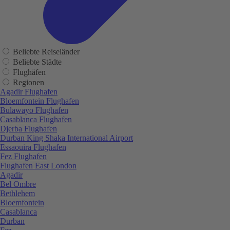
Beliebte Reiseländer
Beliebte Städte
Flughäfen
Regionen
Agadir Flughafen
Bloemfontein Flughafen
Bulawayo Flughafen
Casablanca Flughafen
Djerba Flughafen
Durban King Shaka International Airport
Essaouira Flughafen
Fez Flughafen
Flughafen East London
Agadir
Bel Ombre
Bethlehem
Bloemfontein
Casablanca
Durban