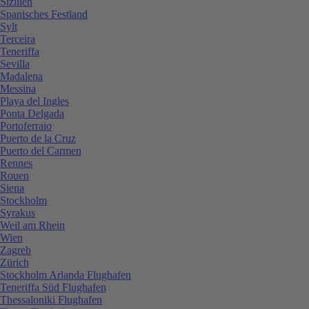
Sizilien
Spanisches Festland
Sylt
Terceira
Teneriffa
Sevilla
Madalena
Messina
Playa del Ingles
Ponta Delgada
Portoferraio
Puerto de la Cruz
Puerto del Carmen
Rennes
Rouen
Siena
Stockholm
Syrakus
Weil am Rhein
Wien
Zagreb
Zürich
Stockholm Arlanda Flughafen
Teneriffa Süd Flughafen
Thessaloniki Flughafen