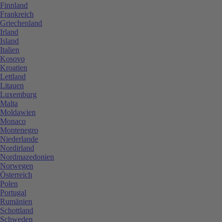
Finnland
Frankreich
Griechenland
Irland
Island
Italien
Kosovo
Kroatien
Lettland
Litauen
Luxemburg
Malta
Moldawien
Monaco
Montenegro
Niederlande
Nordirland
Nordmazedonien
Norwegen
Österreich
Polen
Portugal
Rumänien
Schottland
Schweden