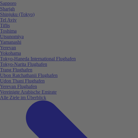
Sapporo
Sharjah
Shinjuku (Tokyo)
Tel Aviv
Tiflis
Toshima
Utsunomiya
Yamanashi
Yerevan
Yokohama
Tokyo-Haneda International Flughafen
Tokyo-Narita Flughafen
Trang Flughafen
Ubon Ratchathanii Flughafen
Udon Thani Flughafen
Yerevan Flughafen
Vereinigte Arabische Emirate
Alle Ziele im Überblick