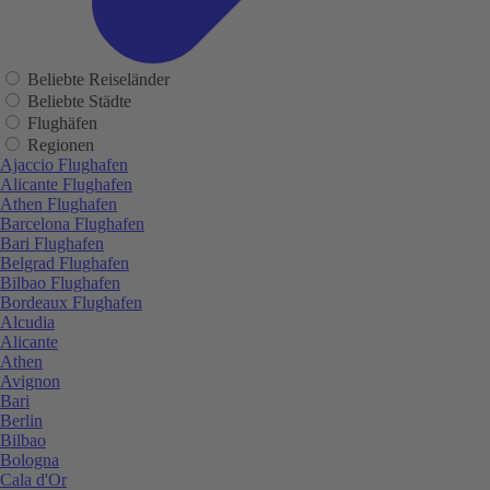
Beliebte Reiseländer
Beliebte Städte
Flughäfen
Regionen
Ajaccio Flughafen
Alicante Flughafen
Athen Flughafen
Barcelona Flughafen
Bari Flughafen
Belgrad Flughafen
Bilbao Flughafen
Bordeaux Flughafen
Alcudia
Alicante
Athen
Avignon
Bari
Berlin
Bilbao
Bologna
Cala d'Or