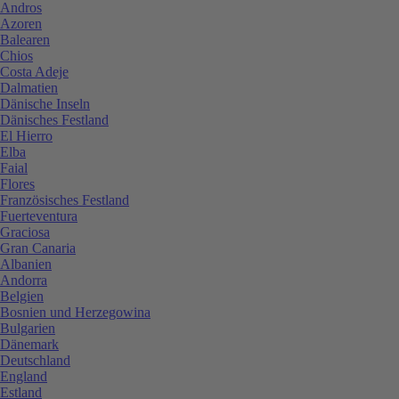
Andros
Azoren
Balearen
Chios
Costa Adeje
Dalmatien
Dänische Inseln
Dänisches Festland
El Hierro
Elba
Faial
Flores
Französisches Festland
Fuerteventura
Graciosa
Gran Canaria
Albanien
Andorra
Belgien
Bosnien und Herzegowina
Bulgarien
Dänemark
Deutschland
England
Estland