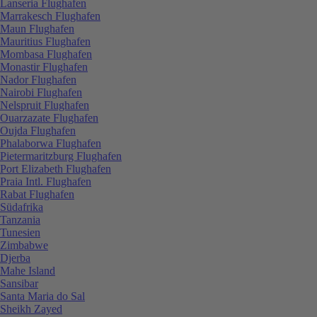
Lanseria Flughafen
Marrakesch Flughafen
Maun Flughafen
Mauritius Flughafen
Mombasa Flughafen
Monastir Flughafen
Nador Flughafen
Nairobi Flughafen
Nelspruit Flughafen
Ouarzazate Flughafen
Oujda Flughafen
Phalaborwa Flughafen
Pietermaritzburg Flughafen
Port Elizabeth Flughafen
Praia Intl. Flughafen
Rabat Flughafen
Südafrika
Tanzania
Tunesien
Zimbabwe
Djerba
Mahe Island
Sansibar
Santa Maria do Sal
Sheikh Zayed