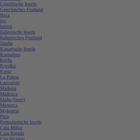
Griechische Inseln
Griechisches Festland
Ibiza
Ios
Istrien
Italienische Inseln
Italienisches Festland
Jandia
Kanarische Inseln
Karpathos
Korfu
Korsika
Kreta
La Palma
Lanzarote
Madeira
Mallorca
Malta (Insel)
Menorca
Mykonos
Pico
Portugiesische Inseln
Cala Millor
Cala Rajada
Can Picafort