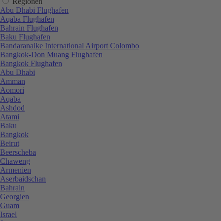
Regionen
Abu Dhabi Flughafen
Aqaba Flughafen
Bahrain Flughafen
Baku Flughafen
Bandaranaike International Airport Colombo
Bangkok-Don Muang Flughafen
Bangkok Flughafen
Abu Dhabi
Amman
Aomori
Aqaba
Ashdod
Atami
Baku
Bangkok
Beirut
Beerscheba
Chaweng
Armenien
Aserbaidschan
Bahrain
Georgien
Guam
Israel