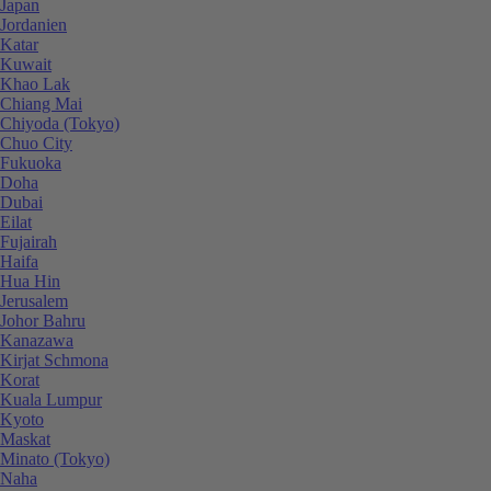
Japan
Jordanien
Katar
Kuwait
Khao Lak
Chiang Mai
Chiyoda (Tokyo)
Chuo City
Fukuoka
Doha
Dubai
Eilat
Fujairah
Haifa
Hua Hin
Jerusalem
Johor Bahru
Kanazawa
Kirjat Schmona
Korat
Kuala Lumpur
Kyoto
Maskat
Minato (Tokyo)
Naha