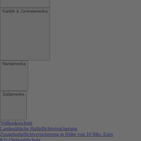
Karibik & Zentralamerika
Nordamerika
Südamerika
Vollkaskoschutz
Landesübliche Haftpflichtversicherung
Zusatzhaftpflichtversicherung in Höhe von 10 Mio. Euro
Kfz-Diebstahlschutz