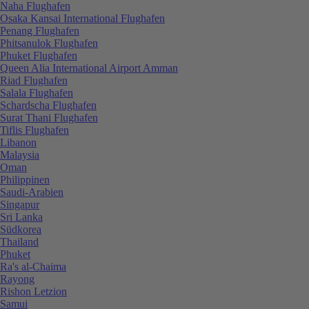
Naha Flughafen
Osaka Kansai International Flughafen
Penang Flughafen
Phitsanulok Flughafen
Phuket Flughafen
Queen Alia International Airport Amman
Riad Flughafen
Salala Flughafen
Schardscha Flughafen
Surat Thani Flughafen
Tiflis Flughafen
Libanon
Malaysia
Oman
Philippinen
Saudi-Arabien
Singapur
Sri Lanka
Südkorea
Thailand
Phuket
Ra's al-Chaima
Rayong
Rishon Letzion
Samui