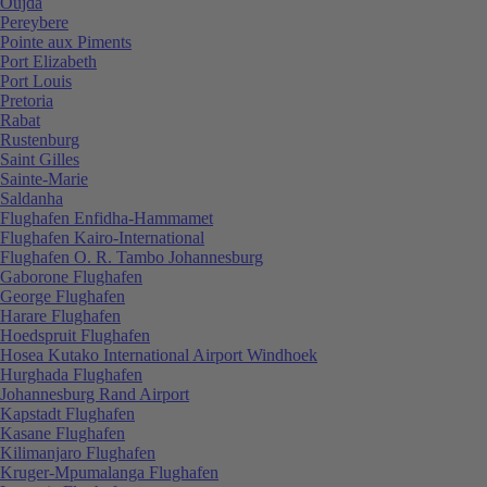
Oujda
Pereybere
Pointe aux Piments
Port Elizabeth
Port Louis
Pretoria
Rabat
Rustenburg
Saint Gilles
Sainte-Marie
Saldanha
Flughafen Enfidha-Hammamet
Flughafen Kairo-International
Flughafen O. R. Tambo Johannesburg
Gaborone Flughafen
George Flughafen
Harare Flughafen
Hoedspruit Flughafen
Hosea Kutako International Airport Windhoek
Hurghada Flughafen
Johannesburg Rand Airport
Kapstadt Flughafen
Kasane Flughafen
Kilimanjaro Flughafen
Kruger-Mpumalanga Flughafen