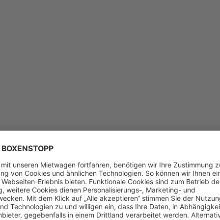
Feedb
Sie ha
zurüc