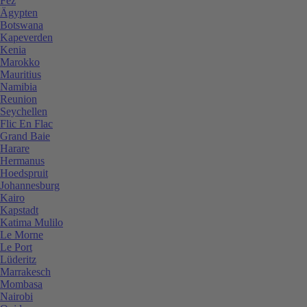
Fez
Ägypten
Botswana
Kapeverden
Kenia
Marokko
Mauritius
Namibia
Reunion
Seychellen
Flic En Flac
Grand Baie
Harare
Hermanus
Hoedspruit
Johannesburg
Kairo
Kapstadt
Katima Mulilo
Le Morne
Le Port
Lüderitz
Marrakesch
Mombasa
Nairobi