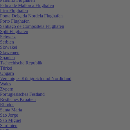
Palermo Flughafen
Palma de Mallorca Flughafen
Pico Flughafen
Ponta Delgada Nordela Flughafen
Porto Flughafen
Santiago de Compostela Flughafen
Split Flughafen
Schweiz
Serbien
Slowakei
Slowenien
Spanien
Tschechische Republik
Türkei
Ungarn
Vereinigtes Königreich und Nordirland
Wales
Zypern
Portugiesisches Festland
Restliches Kroatien
Rhodos
Santa Maria
Sao Jorge
Sao Miguel
Sardinien