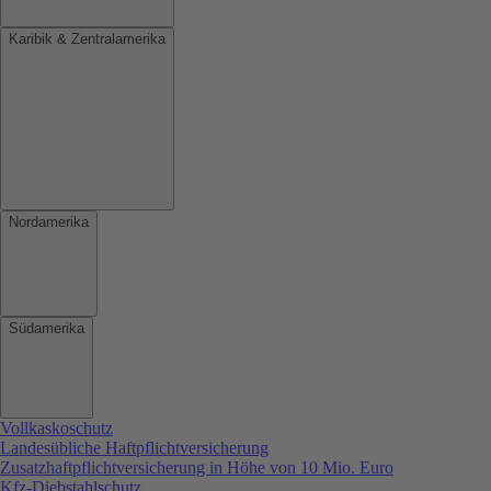
Karibik & Zentralamerika
Nordamerika
Südamerika
Vollkaskoschutz
Landesübliche Haftpflichtversicherung
Zusatzhaftpflichtversicherung in Höhe von 10 Mio. Euro
Kfz-Diebstahlschutz