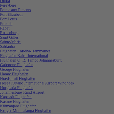
Oujda
Pereybere
Pointe aux Piments
Port Elizabeth
Port Louis
Pretoria
Rabat
Rustenburg
Saint Gilles
Sainte-Marie
Saldanha
Flughafen Enfidha-Hammamet
Flughafen Kairo-International
Flughafen O. R. Tambo Johannesburg
Gaborone Flughafen
George Flughafen
Harare Flughafen
Hoedspruit Flughafen
Hosea Kutako International Airport Windhoek
Hurghada Flughafen
Johannesburg Rand Airport
Kapstadt Flughafen
Kasane Flughafen
Kilimanjaro Flughafen
Kruger-Mpumalanga Flughafen