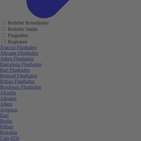
Beliebte Reiseländer
Beliebte Städte
Flughäfen
Regionen
Ajaccio Flughafen
Alicante Flughafen
Athen Flughafen
Barcelona Flughafen
Bari Flughafen
Belgrad Flughafen
Bilbao Flughafen
Bordeaux Flughafen
Alcudia
Alicante
Athen
Avignon
Bari
Berlin
Bilbao
Bologna
Cala d'Or