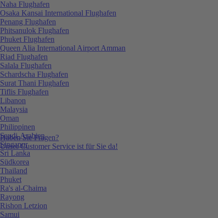
Naha Flughafen
Osaka Kansai International Flughafen
Penang Flughafen
Phitsanulok Flughafen
Phuket Flughafen
Queen Alia International Airport Amman
Riad Flughafen
Salala Flughafen
Schardscha Flughafen
Surat Thani Flughafen
Tiflis Flughafen
Libanon
Malaysia
Oman
Philippinen
Saudi-Arabien
Haben Sie Fragen?
Singapur
Unser Customer Service ist für Sie da!
Sri Lanka
Südkorea
Thailand
Phuket
Ra's al-Chaima
Rayong
Rishon Letzion
Samui