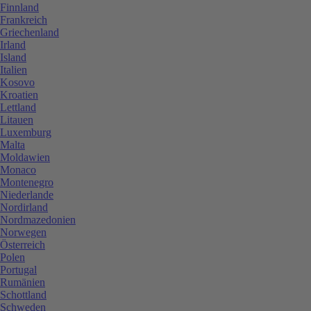
Finnland
Frankreich
Griechenland
Irland
Island
Italien
Kosovo
Kroatien
Lettland
Litauen
Luxemburg
Malta
Moldawien
Monaco
Montenegro
Niederlande
Nordirland
Nordmazedonien
Norwegen
Österreich
Polen
Portugal
Rumänien
Schottland
Schweden