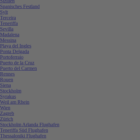
Sizilien
Spanisches Festland
Sylt
Terceira
Teneriffa
Sevilla
Madalena
Messina
Playa del Ingles
Ponta Delgada
Portoferraio
Puerto de la Cruz
Puerto del Carmen
Rennes
Rouen
Siena
Stockholm
Syrakus
Weil am Rhein
Wien
Zagreb
Zürich
Stockholm Arlanda Flughafen
Teneriffa Süd Flughafen
Thessaloniki Flughafen