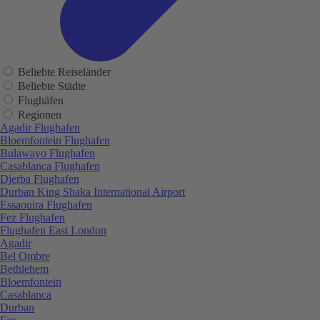
Beliebte Reiseländer
Beliebte Städte
Flughäfen
Regionen
Agadir Flughafen
Bloemfontein Flughafen
Bulawayo Flughafen
Casablanca Flughafen
Djerba Flughafen
Durban King Shaka International Airport
Essaouira Flughafen
Fez Flughafen
Flughafen East London
Agadir
Bel Ombre
Bethlehem
Bloemfontein
Casablanca
Durban