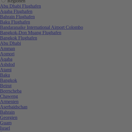
Regionen
Abu Dhabi Flughafen
Aqaba Flughafen
Bahrain Flughafen
Baku Flughafen
Bandaranaike International Airport Colombo
Bangkok-Don Muang Flughafen
Bangkok Flughafen
Abu Dhabi
Amman
Aomori
Aqaba
Ashdod
Atami
Baku
Bangkok
Beirut
Beerscheba
Chaweng
Armenien
Aserbaidschan
Bahrain
Georgien
Guam
Israel