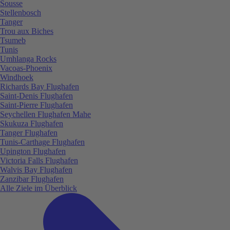
Sousse
Stellenbosch
Tanger
Trou aux Biches
Tsumeb
Tunis
Umhlanga Rocks
Vacoas-Phoenix
Windhoek
Richards Bay Flughafen
Saint-Denis Flughafen
Saint-Pierre Flughafen
Seychellen Flughafen Mahe
Skukuza Flughafen
Tanger Flughafen
Tunis-Carthage Flughafen
Upington Flughafen
Victoria Falls Flughafen
Walvis Bay Flughafen
Zanzibar Flughafen
Alle Ziele im Überblick