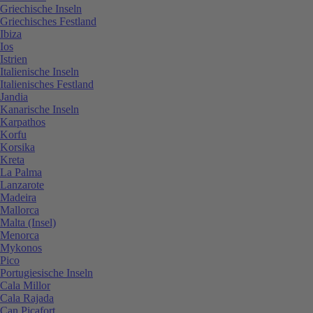
Griechische Inseln
Griechisches Festland
Ibiza
Ios
Istrien
Italienische Inseln
Italienisches Festland
Jandia
Kanarische Inseln
Karpathos
Korfu
Korsika
Kreta
La Palma
Lanzarote
Madeira
Mallorca
Malta (Insel)
Menorca
Mykonos
Pico
Portugiesische Inseln
Cala Millor
Cala Rajada
Can Picafort