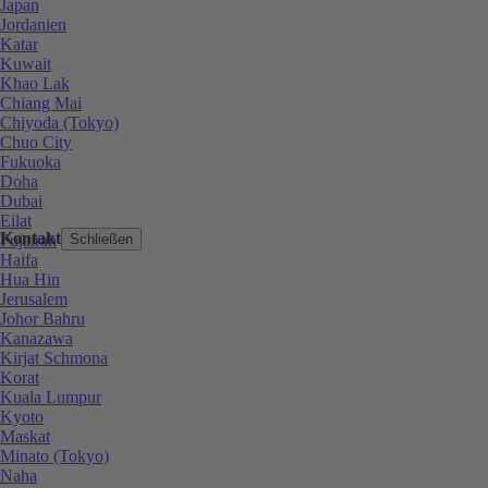
Japan
Jordanien
Katar
Kuwait
Khao Lak
Chiang Mai
Chiyoda (Tokyo)
Chuo City
Fukuoka
Doha
Dubai
Eilat
Kontakt
Fujairah
Schließen
Haifa
Hua Hin
Jerusalem
Johor Bahru
Kanazawa
Kirjat Schmona
Korat
Kuala Lumpur
Kyoto
Maskat
Minato (Tokyo)
Naha