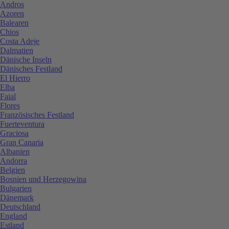
Andros
Azoren
Balearen
Chios
Costa Adeje
Dalmatien
Dänische Inseln
Dänisches Festland
El Hierro
Elba
Faial
Flores
Französisches Festland
Fuerteventura
Graciosa
Gran Canaria
Albanien
Andorra
Belgien
Bosnien und Herzegowina
Bulgarien
Dänemark
Deutschland
England
Estland