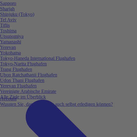
Sapporo
Sharjah
Shinjuku (Tokyo)
Tel Aviv
Tiflis
Toshima
Utsunomiya
Yamanashi
Yerevan
Yokohama
Tokyo-Haneda International Flughafen
Tokyo-Narita Flughafen
Trang Flughafen
Ubon Ratchathanii Flughafen
Udon Thani Flughafen
Yerevan Flughafen
Vereinigte Arabische Emirate
Alle Ziele im Überblick
Account
Wussten Sie, dass Sie vieles auch selbst erledigen können?