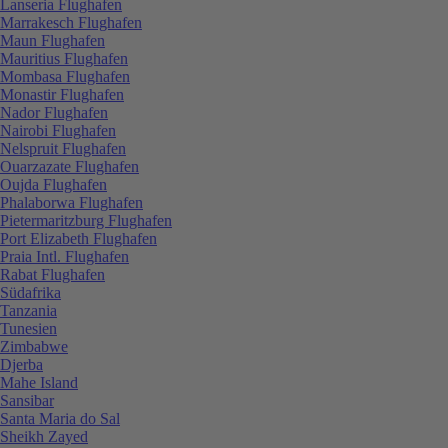
Lanseria Flughafen
Marrakesch Flughafen
Maun Flughafen
Mauritius Flughafen
Mombasa Flughafen
Monastir Flughafen
Nador Flughafen
Nairobi Flughafen
Nelspruit Flughafen
Ouarzazate Flughafen
Oujda Flughafen
Phalaborwa Flughafen
Pietermaritzburg Flughafen
Port Elizabeth Flughafen
Praia Intl. Flughafen
Rabat Flughafen
Südafrika
Tanzania
Tunesien
Zimbabwe
Djerba
Mahe Island
Sansibar
Santa Maria do Sal
Sheikh Zayed