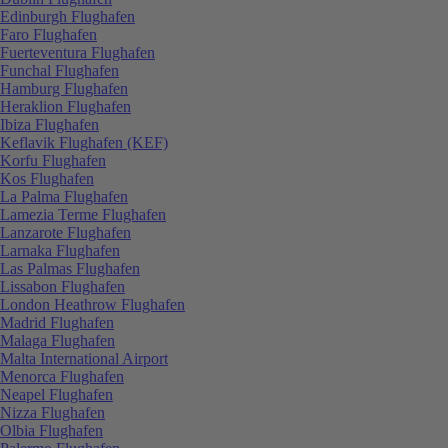
Edinburgh Flughafen
Faro Flughafen
Fuerteventura Flughafen
Funchal Flughafen
Hamburg Flughafen
Heraklion Flughafen
Ibiza Flughafen
Keflavik Flughafen (KEF)
Korfu Flughafen
Kos Flughafen
La Palma Flughafen
Lamezia Terme Flughafen
Lanzarote Flughafen
Larnaka Flughafen
Las Palmas Flughafen
Lissabon Flughafen
London Heathrow Flughafen
Madrid Flughafen
Malaga Flughafen
Malta International Airport
Menorca Flughafen
Neapel Flughafen
Nizza Flughafen
Olbia Flughafen