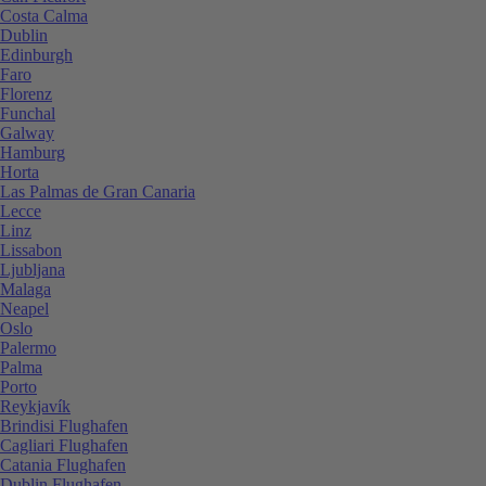
Costa Calma
Dublin
Edinburgh
Faro
Florenz
Funchal
Galway
Hamburg
Horta
Las Palmas de Gran Canaria
Lecce
Linz
Lissabon
Ljubljana
Malaga
Neapel
Oslo
Palermo
Palma
Porto
Reykjavík
Brindisi Flughafen
Cagliari Flughafen
Catania Flughafen
Dublin Flughafen