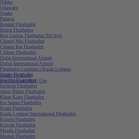
Nikko
Odawara
Osaka
Pattaya
Batumi Flughafen
Beirut Flughafen
Ben Gurion Flughafen Tel Aviv
Chiang Mai Flughafen
Chiang Rai Flughafen
Chitose Flughafen
Doha International Airport
Dubai International Airport
Flughafen Langkawi Kuala Lumpur
Guam Flughafen
0848 / 19 96 00
Hat Yai Flughafen
erreichbar ab 09:00 Uhr
Incheon Flughafen
Johor Bahru Flughafen
Khon Kaen Flughafen
Ko Samui Flughafen
Krabi Flughafen
Kuala Lumpur International Flughafen
Kutaisi Flughafen
Kuwait Flughafen
Manila Flughafen
Maskat Flughafen