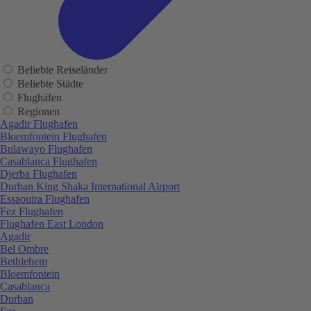
Beliebte Reiseländer
Beliebte Städte
Flughäfen
Regionen
Agadir Flughafen
Bloemfontein Flughafen
Bulawayo Flughafen
Casablanca Flughafen
Djerba Flughafen
Durban King Shaka International Airport
Essaouira Flughafen
Fez Flughafen
Flughafen East London
Agadir
Bel Ombre
Bethlehem
Bloemfontein
Casablanca
Durban