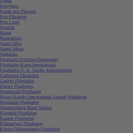
Oujda
Pereybere
Pointe aux Piments
Port Elizabeth
Port Louis
Pretoria
Rabat
Rustenburg
Saint Gilles
Sainte-Marie
Saldanha
Flughafen Enfidha-Hammamet
Flughafen Kairo-International
Flughafen O. R. Tambo Johannesburg
Gaborone Flughafen
George Flughafen
Harare Flughafen
Hoedspruit Flughafen
Hosea Kutako International Airport Windhoek
Hurghada Flughafen
Johannesburg Rand Airport
Kapstadt Flughafen
Kasane Flughafen
Kilimanjaro Flughafen
Kruger-Mpumalanga Flughafen