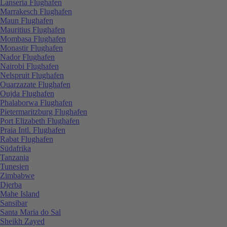
Lanseria Flughafen
Marrakesch Flughafen
Maun Flughafen
Mauritius Flughafen
Mombasa Flughafen
Monastir Flughafen
Nador Flughafen
Nairobi Flughafen
Nelspruit Flughafen
Ouarzazate Flughafen
Oujda Flughafen
Phalaborwa Flughafen
Pietermaritzburg Flughafen
Port Elizabeth Flughafen
Praia Intl. Flughafen
Rabat Flughafen
Südafrika
Tanzania
Tunesien
Zimbabwe
Djerba
Mahe Island
Sansibar
Santa Maria do Sal
Sheikh Zayed