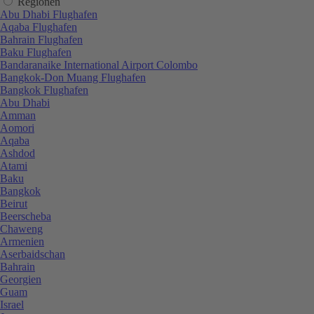
Regionen
Abu Dhabi Flughafen
Aqaba Flughafen
Bahrain Flughafen
Baku Flughafen
Bandaranaike International Airport Colombo
Bangkok-Don Muang Flughafen
Bangkok Flughafen
Abu Dhabi
Amman
Aomori
Aqaba
Ashdod
Atami
Baku
Bangkok
Beirut
Beerscheba
Chaweng
Armenien
Aserbaidschan
Bahrain
Georgien
Guam
Israel