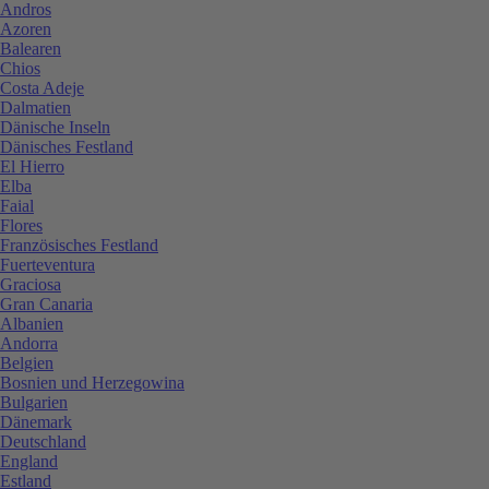
Andros
Azoren
Balearen
Chios
Costa Adeje
Dalmatien
Dänische Inseln
Dänisches Festland
El Hierro
Elba
Faial
Flores
Französisches Festland
Fuerteventura
Graciosa
Gran Canaria
Albanien
Andorra
Belgien
Bosnien und Herzegowina
Bulgarien
Dänemark
Deutschland
England
Estland