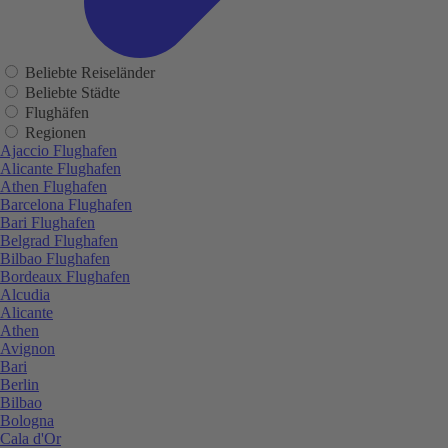
Beliebte Reiseländer
Beliebte Städte
Flughäfen
Regionen
Ajaccio Flughafen
Alicante Flughafen
Athen Flughafen
Barcelona Flughafen
Bari Flughafen
Belgrad Flughafen
Bilbao Flughafen
Bordeaux Flughafen
Alcudia
Alicante
Athen
Avignon
Bari
Berlin
Bilbao
Bologna
Cala d'Or