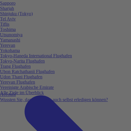
Sapporo
Sharjah
Shinjuku (Tokyo)
Tel Aviv
Tiflis
Toshima
Utsunomiya
Yamanashi
Yerevan
Yokohama
Tokyo-Haneda International Flughafen
Tokyo-Narita Flughafen
Trang Flughafen
Ubon Ratchathanii Flughafen
Udon Thani Flughafen
Yerevan Flughafen
Vereinigte Arabische Emirate
Alle Ziele im Überblick
Account
Wussten Sie, dass Sie vieles auch selbst erledigen können?