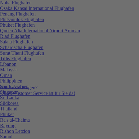
Naha Flughafen
Osaka Kansai International Flughafen
Penang Flughafen
Phitsanulok Flughafen
Phuket Flughafen
Queen Alia International Airport Amman
Riad Flughafen
Salala Flughafen
Schardscha Flughafen
Surat Thani Flughafen
Tiflis Flughafen
Libanon
Malaysia
Oman
Philippinen
Saudi-Arabien
Haben Sie Fragen?
Singapur
Unser Customer Service ist für Sie da!
Sri Lanka
Südkorea
Thailand
Phuket
Ra's al-Chaima
Rayong
Rishon Letzion
Samui