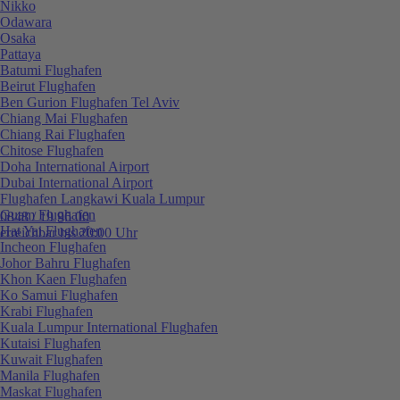
Nikko
Odawara
Osaka
Pattaya
Batumi Flughafen
Beirut Flughafen
Ben Gurion Flughafen Tel Aviv
Chiang Mai Flughafen
Chiang Rai Flughafen
Chitose Flughafen
Doha International Airport
Dubai International Airport
Flughafen Langkawi Kuala Lumpur
Guam Flughafen
0848 / 19 96 00
Hat Yai Flughafen
erreichbar bis 20:00 Uhr
Incheon Flughafen
Johor Bahru Flughafen
Khon Kaen Flughafen
Ko Samui Flughafen
Krabi Flughafen
Kuala Lumpur International Flughafen
Kutaisi Flughafen
Kuwait Flughafen
Manila Flughafen
Maskat Flughafen