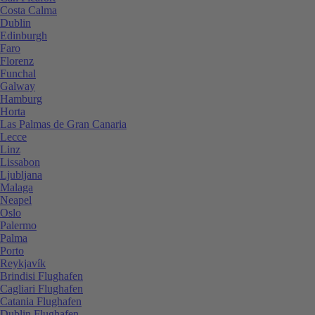
Costa Calma
Dublin
Edinburgh
Faro
Florenz
Funchal
Galway
Hamburg
Horta
Las Palmas de Gran Canaria
Lecce
Linz
Lissabon
Ljubljana
Malaga
Neapel
Oslo
Palermo
Palma
Porto
Reykjavík
Brindisi Flughafen
Cagliari Flughafen
Catania Flughafen
Dublin Flughafen