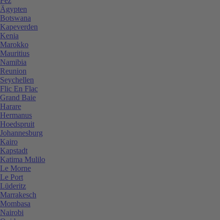
Fez
Ägypten
Botswana
Kapeverden
Kenia
Marokko
Mauritius
Namibia
Reunion
Seychellen
Flic En Flac
Grand Baie
Harare
Hermanus
Hoedspruit
Johannesburg
Kairo
Kapstadt
Katima Mulilo
Le Morne
Le Port
Lüderitz
Marrakesch
Mombasa
Nairobi