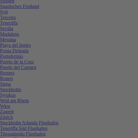
Sizilien
Spanisches Festland
Sylt
Terceira
Teneriffa
Sevilla
Madalena
Messina
Playa del Ingles
Ponta Delgada
Portoferraio
Puerto de la Cruz
Puerto del Carmen
Rennes
Rouen
Siena
Stockholm
Syrakus
Weil am Rhein
Wien
Zagreb
Zürich
Stockholm Arlanda Flughafen
Teneriffa Süd Flughafen
Thessaloniki Flughafen