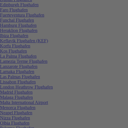
Edinburgh Flughafen
Faro Flughafen
Fuerteventura Flughafen
Funchal Flughafen
Hamburg Flughafen
Heraklion Flughafen
Ibiza Flughafen
Keflavik Flughafen (KEF)
Korfu Flughafen
Kos Flughafen
La Palma Flughafen
Lamezia Terme Flughafen
Lanzarote Flughafen
Larnaka Flughafen
Las Palmas Flughafen
Lissabon Flughafen
London Heathrow Flughafen
Madrid Flughafen
Malaga Flughafen
Malta International Airport
Menorca Flughafen
Neapel Flughafen
Nizza Flughafen
Olbia Flughafen