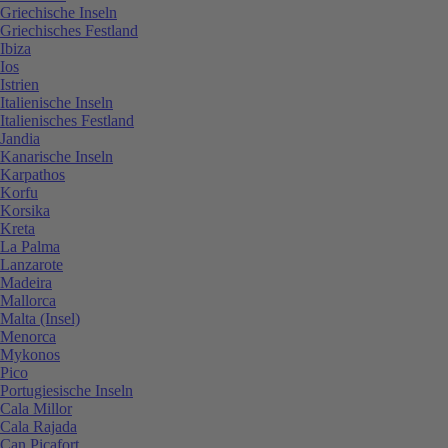
Griechische Inseln
Griechisches Festland
Ibiza
Ios
Istrien
Italienische Inseln
Italienisches Festland
Jandia
Kanarische Inseln
Karpathos
Korfu
Korsika
Kreta
La Palma
Lanzarote
Madeira
Mallorca
Malta (Insel)
Menorca
Mykonos
Pico
Portugiesische Inseln
Cala Millor
Cala Rajada
Can Picafort