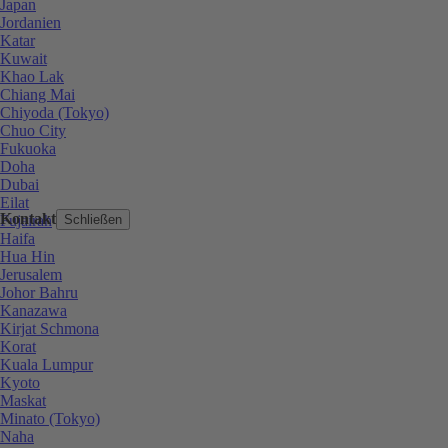
Japan
Jordanien
Katar
Kuwait
Khao Lak
Chiang Mai
Chiyoda (Tokyo)
Chuo City
Fukuoka
Doha
Dubai
Eilat
Kontakt
Fujairah
Schließen
Haifa
Hua Hin
Jerusalem
Johor Bahru
Kanazawa
Kirjat Schmona
Korat
Kuala Lumpur
Kyoto
Maskat
Minato (Tokyo)
Naha