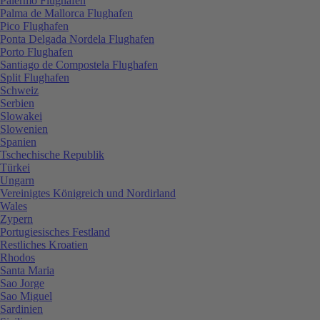
Palermo Flughafen
Palma de Mallorca Flughafen
Pico Flughafen
Ponta Delgada Nordela Flughafen
Porto Flughafen
Santiago de Compostela Flughafen
Split Flughafen
Schweiz
Serbien
Slowakei
Slowenien
Spanien
Tschechische Republik
Türkei
Ungarn
Vereinigtes Königreich und Nordirland
Wales
Zypern
Portugiesisches Festland
Restliches Kroatien
Rhodos
Santa Maria
Sao Jorge
Sao Miguel
Sardinien