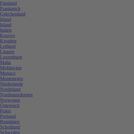
Finnland
Frankreich
Griechenland
Irland
Island
Italien
Kosovo
Kroatien
Lettland
Litauen
Luxemburg
Malta
Moldawien
Monaco
Montenegro
Niederlande
Nordirland
Nordmazedonien
Norwegen
Österreich
Polen
Portugal
Rumänien
Schottland
Schweden