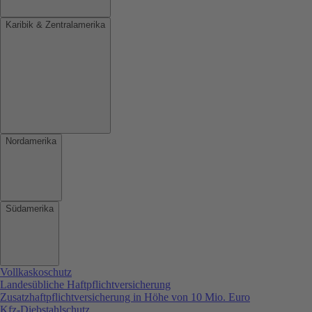
Karibik & Zentralamerika
Nordamerika
Südamerika
Vollkaskoschutz
Landesübliche Haftpflichtversicherung
Zusatzhaftpflichtversicherung in Höhe von 10 Mio. Euro
Kfz-Diebstahlschutz