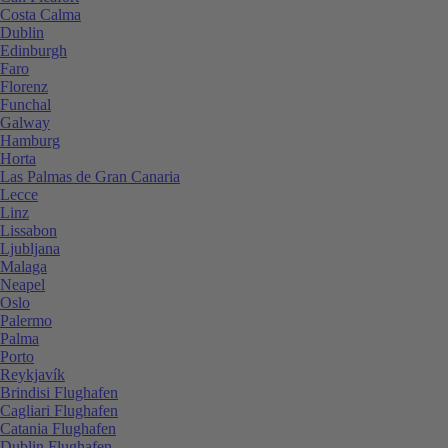
Costa Calma
Dublin
Edinburgh
Faro
Florenz
Funchal
Galway
Hamburg
Horta
Las Palmas de Gran Canaria
Lecce
Linz
Lissabon
Ljubljana
Malaga
Neapel
Oslo
Palermo
Palma
Porto
Reykjavík
Brindisi Flughafen
Cagliari Flughafen
Catania Flughafen
Dublin Flughafen