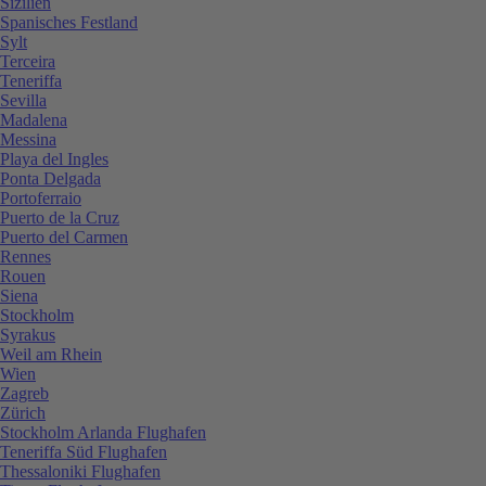
Sizilien
Spanisches Festland
Sylt
Terceira
Teneriffa
Sevilla
Madalena
Messina
Playa del Ingles
Ponta Delgada
Portoferraio
Puerto de la Cruz
Puerto del Carmen
Rennes
Rouen
Siena
Stockholm
Syrakus
Weil am Rhein
Wien
Zagreb
Zürich
Stockholm Arlanda Flughafen
Teneriffa Süd Flughafen
Thessaloniki Flughafen