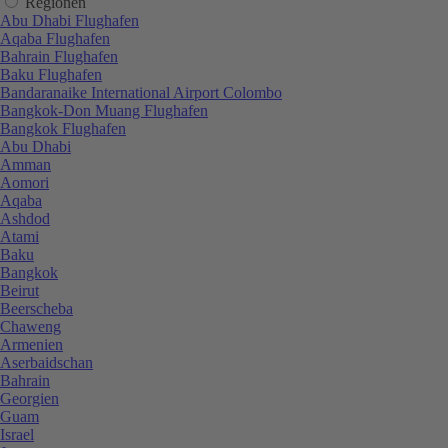
Regionen
Abu Dhabi Flughafen
Aqaba Flughafen
Bahrain Flughafen
Baku Flughafen
Bandaranaike International Airport Colombo
Bangkok-Don Muang Flughafen
Bangkok Flughafen
Abu Dhabi
Amman
Aomori
Aqaba
Ashdod
Atami
Baku
Bangkok
Beirut
Beerscheba
Chaweng
Armenien
Aserbaidschan
Bahrain
Georgien
Guam
Israel