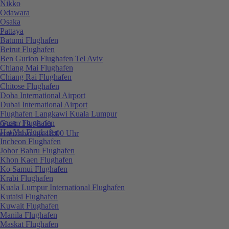
Nikko
Odawara
Osaka
Pattaya
Batumi Flughafen
Beirut Flughafen
Ben Gurion Flughafen Tel Aviv
Chiang Mai Flughafen
Chiang Rai Flughafen
Chitose Flughafen
Doha International Airport
Dubai International Airport
Flughafen Langkawi Kuala Lumpur
Guam Flughafen
0848 / 19 96 00
Hat Yai Flughafen
erreichbar bis 18:00 Uhr
Incheon Flughafen
Johor Bahru Flughafen
Khon Kaen Flughafen
Ko Samui Flughafen
Krabi Flughafen
Kuala Lumpur International Flughafen
Kutaisi Flughafen
Kuwait Flughafen
Manila Flughafen
Maskat Flughafen