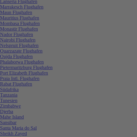
Lanseria Flughafen
Marrakesch Flughafen
Maun Flughafen
Mauritius Flughafen
Mombasa Flughafen
Monastir Flughafen
Nador Flughafen
Nairobi Flughafen
Nelspruit Flughafen
Ouarzazate Flughafen
Oujda Flughafen
Phalaborwa Flughafen
Pietermaritzburg Flughafen
Port Elizabeth Flughafen
Praia Intl. Flughafen
Rabat Flughafen
Südafrika
Tanzania
Tunesien
Zimbabwe
Djerba
Mahe Island
Sansibar
Santa Maria do Sal
Sheikh Zayed