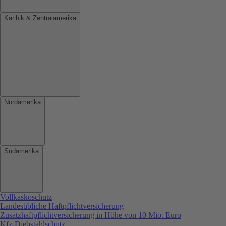
Karibik & Zentralamerika
Nordamerika
Südamerika
Vollkaskoschutz
Landesübliche Haftpflichtversicherung
Zusatzhaftpflichtversicherung in Höhe von 10 Mio. Euro
Kfz-Diebstahlschutz