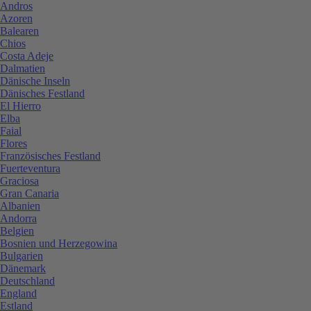
Andros
Azoren
Balearen
Chios
Costa Adeje
Dalmatien
Dänische Inseln
Dänisches Festland
El Hierro
Elba
Faial
Flores
Französisches Festland
Fuerteventura
Graciosa
Gran Canaria
Albanien
Andorra
Belgien
Bosnien und Herzegowina
Bulgarien
Dänemark
Deutschland
England
Estland