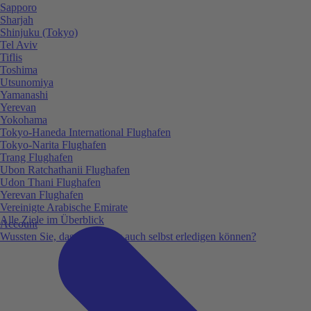
Sapporo
Sharjah
Shinjuku (Tokyo)
Tel Aviv
Tiflis
Toshima
Utsunomiya
Yamanashi
Yerevan
Yokohama
Tokyo-Haneda International Flughafen
Tokyo-Narita Flughafen
Trang Flughafen
Ubon Ratchathanii Flughafen
Udon Thani Flughafen
Yerevan Flughafen
Vereinigte Arabische Emirate
Alle Ziele im Überblick
Account
Wussten Sie, dass Sie vieles auch selbst erledigen können?