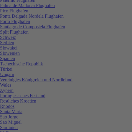
Palermo Flughafen
Palma de Mallorca Flughafen
Pico Flughafen
Ponta Delgada Nordela Flughafen
Porto Flughafen
Santiago de Compostela Flughafen
Split Flughafen
Schweiz
Serbien
Slowakei
Slowenien
Spanien
Tschechische Republik
Türkei
Ungarn
Vereinigtes Königreich und Nordirland
Wales
Zypern
Portugiesisches Festland
Restliches Kroatien
Rhodos
Santa Maria
Sao Jorge
Sao Miguel
Sardinien