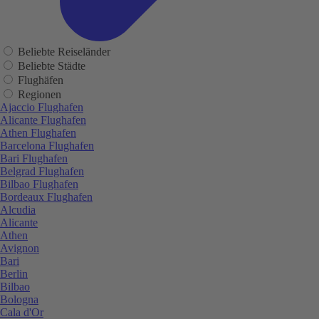
Beliebte Reiseländer
Beliebte Städte
Flughäfen
Regionen
Ajaccio Flughafen
Alicante Flughafen
Athen Flughafen
Barcelona Flughafen
Bari Flughafen
Belgrad Flughafen
Bilbao Flughafen
Bordeaux Flughafen
Alcudia
Alicante
Athen
Avignon
Bari
Berlin
Bilbao
Bologna
Cala d'Or