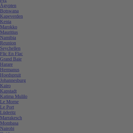
Fez
Ägypten
Botswana
Kapeverden
Kenia
Marokko
Mauritius
Namibia
Reunion
Seychellen
Flic En Flac
Grand Baie
Harare
Hermanus
Hoedspruit
Johannesburg
Kairo
Kapstadt
Katima Mulilo
Le Morne
Le Port
Lüderitz
Marrakesch
Mombasa
Nairobi