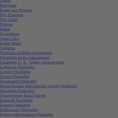
Oujda
Pereybere
Pointe aux Piments
Port Elizabeth
Port Louis
Pretoria
Rabat
Rustenburg
Saint Gilles
Sainte-Marie
Saldanha
Flughafen Enfidha-Hammamet
Flughafen Kairo-International
Flughafen O. R. Tambo Johannesburg
Gaborone Flughafen
George Flughafen
Harare Flughafen
Hoedspruit Flughafen
Hosea Kutako International Airport Windhoek
Hurghada Flughafen
Johannesburg Rand Airport
Kapstadt Flughafen
Kasane Flughafen
Kilimanjaro Flughafen
Kruger-Mpumalanga Flughafen