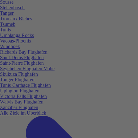
Sousse
Stellenbosch
Tanger
Trou aux Biches
Tsumeb
Tunis
Umhlanga Rocks
Vacoas-Phoenix
Windhoek
Richards Bay Flughafen
Saint-Denis Flughafen
Saint-Pierre Flughafen
Seychellen Flughafen Mahe
Skukuza Flughafen
Tanger Flughafen
Tunis-Carthage Flughafen
Upington Flughafen
Victoria Falls Flughafen
Walvis Bay Flughafen
Zanzibar Flughafen
Alle Ziele im Überblick