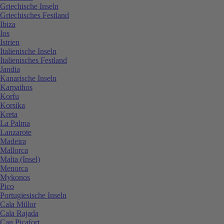
Griechische Inseln
Griechisches Festland
Ibiza
Ios
Istrien
Italienische Inseln
Italienisches Festland
Jandia
Kanarische Inseln
Karpathos
Korfu
Korsika
Kreta
La Palma
Lanzarote
Madeira
Mallorca
Malta (Insel)
Menorca
Mykonos
Pico
Portugiesische Inseln
Cala Millor
Cala Rajada
Can Picafort