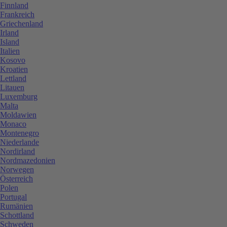
Finnland
Frankreich
Griechenland
Irland
Island
Italien
Kosovo
Kroatien
Lettland
Litauen
Luxemburg
Malta
Moldawien
Monaco
Montenegro
Niederlande
Nordirland
Nordmazedonien
Norwegen
Österreich
Polen
Portugal
Rumänien
Schottland
Schweden