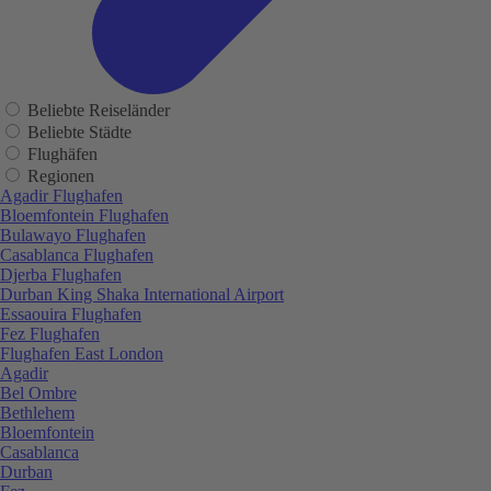
Beliebte Reiseländer
Beliebte Städte
Flughäfen
Regionen
Agadir Flughafen
Bloemfontein Flughafen
Bulawayo Flughafen
Casablanca Flughafen
Djerba Flughafen
Durban King Shaka International Airport
Essaouira Flughafen
Fez Flughafen
Flughafen East London
Agadir
Bel Ombre
Bethlehem
Bloemfontein
Casablanca
Durban