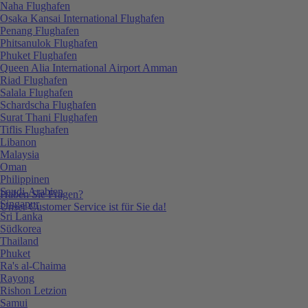
Naha Flughafen
Osaka Kansai International Flughafen
Penang Flughafen
Phitsanulok Flughafen
Phuket Flughafen
Queen Alia International Airport Amman
Riad Flughafen
Salala Flughafen
Schardscha Flughafen
Surat Thani Flughafen
Tiflis Flughafen
Libanon
Malaysia
Oman
Philippinen
Saudi-Arabien
Haben Sie Fragen?
Singapur
Unser Customer Service ist für Sie da!
Sri Lanka
Südkorea
Thailand
Phuket
Ra's al-Chaima
Rayong
Rishon Letzion
Samui