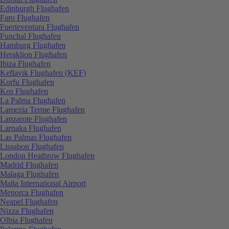
Edinburgh Flughafen
Faro Flughafen
Fuerteventura Flughafen
Funchal Flughafen
Hamburg Flughafen
Heraklion Flughafen
Ibiza Flughafen
Keflavik Flughafen (KEF)
Korfu Flughafen
Kos Flughafen
La Palma Flughafen
Lamezia Terme Flughafen
Lanzarote Flughafen
Larnaka Flughafen
Las Palmas Flughafen
Lissabon Flughafen
London Heathrow Flughafen
Madrid Flughafen
Malaga Flughafen
Malta International Airport
Menorca Flughafen
Neapel Flughafen
Nizza Flughafen
Olbia Flughafen