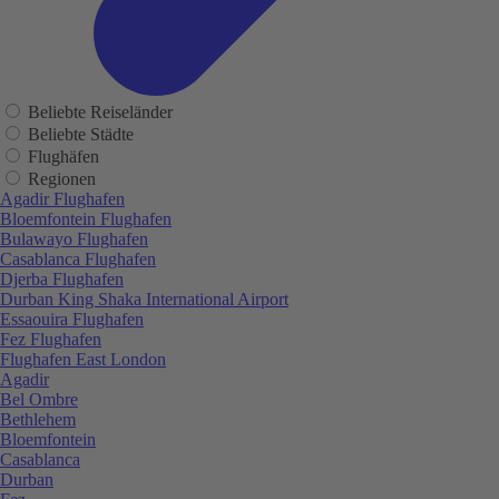
Beliebte Reiseländer
Beliebte Städte
Flughäfen
Regionen
Agadir Flughafen
Bloemfontein Flughafen
Bulawayo Flughafen
Casablanca Flughafen
Djerba Flughafen
Durban King Shaka International Airport
Essaouira Flughafen
Fez Flughafen
Flughafen East London
Agadir
Bel Ombre
Bethlehem
Bloemfontein
Casablanca
Durban