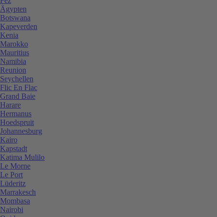
Fez
Ägypten
Botswana
Kapeverden
Kenia
Marokko
Mauritius
Namibia
Reunion
Seychellen
Flic En Flac
Grand Baie
Harare
Hermanus
Hoedspruit
Johannesburg
Kairo
Kapstadt
Katima Mulilo
Le Morne
Le Port
Lüderitz
Marrakesch
Mombasa
Nairobi