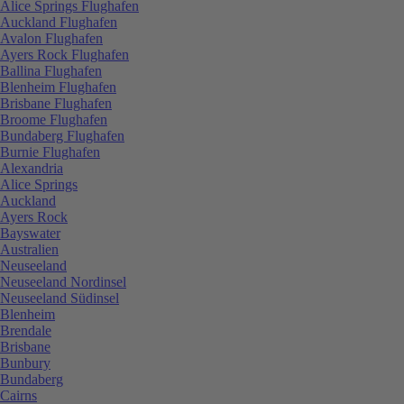
Alice Springs Flughafen
Auckland Flughafen
Avalon Flughafen
Ayers Rock Flughafen
Ballina Flughafen
Blenheim Flughafen
Brisbane Flughafen
Broome Flughafen
Bundaberg Flughafen
Burnie Flughafen
Alexandria
Alice Springs
Auckland
Ayers Rock
Bayswater
Australien
Neuseeland
Neuseeland Nordinsel
Neuseeland Südinsel
Blenheim
Brendale
Brisbane
Bunbury
Bundaberg
Cairns