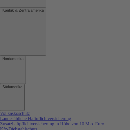
Karibik & Zentralamerika
Nordamerika
Südamerika
Vollkaskoschutz
Landesübliche Haftpflichtversicherung
Zusatzhaftpflichtversicherung in Höhe von 10 Mio. Euro
Kfz-Diebstahlschutz