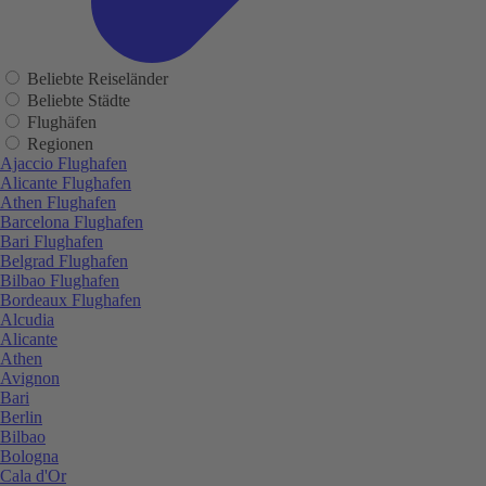
Beliebte Reiseländer
Beliebte Städte
Flughäfen
Regionen
Ajaccio Flughafen
Alicante Flughafen
Athen Flughafen
Barcelona Flughafen
Bari Flughafen
Belgrad Flughafen
Bilbao Flughafen
Bordeaux Flughafen
Alcudia
Alicante
Athen
Avignon
Bari
Berlin
Bilbao
Bologna
Cala d'Or