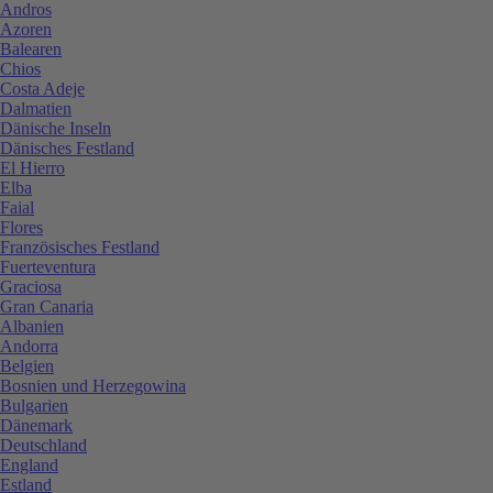
Andros
Azoren
Balearen
Chios
Costa Adeje
Dalmatien
Dänische Inseln
Dänisches Festland
El Hierro
Elba
Faial
Flores
Französisches Festland
Fuerteventura
Graciosa
Gran Canaria
Albanien
Andorra
Belgien
Bosnien und Herzegowina
Bulgarien
Dänemark
Deutschland
England
Estland