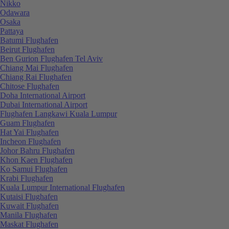
Nikko
Odawara
Osaka
Pattaya
Batumi Flughafen
Beirut Flughafen
Ben Gurion Flughafen Tel Aviv
Chiang Mai Flughafen
Chiang Rai Flughafen
Chitose Flughafen
Doha International Airport
Dubai International Airport
Flughafen Langkawi Kuala Lumpur
Guam Flughafen
Hat Yai Flughafen
Incheon Flughafen
Johor Bahru Flughafen
Khon Kaen Flughafen
Ko Samui Flughafen
Krabi Flughafen
Kuala Lumpur International Flughafen
Kutaisi Flughafen
Kuwait Flughafen
Manila Flughafen
Maskat Flughafen