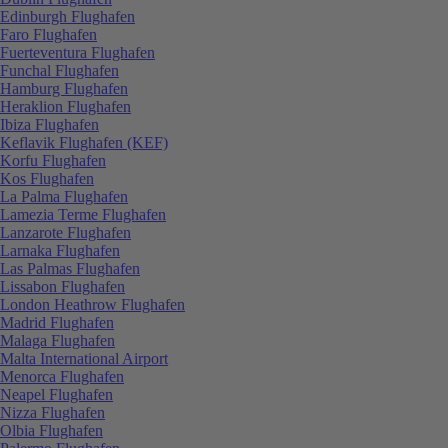
Edinburgh Flughafen
Faro Flughafen
Fuerteventura Flughafen
Funchal Flughafen
Hamburg Flughafen
Heraklion Flughafen
Ibiza Flughafen
Keflavik Flughafen (KEF)
Korfu Flughafen
Kos Flughafen
La Palma Flughafen
Lamezia Terme Flughafen
Lanzarote Flughafen
Larnaka Flughafen
Las Palmas Flughafen
Lissabon Flughafen
London Heathrow Flughafen
Madrid Flughafen
Malaga Flughafen
Malta International Airport
Menorca Flughafen
Neapel Flughafen
Nizza Flughafen
Olbia Flughafen