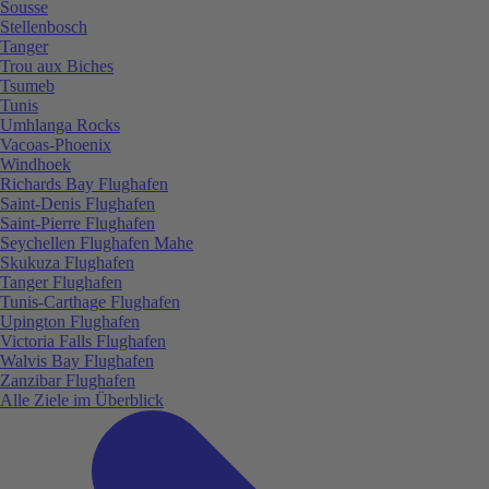
Sousse
Stellenbosch
Tanger
Trou aux Biches
Tsumeb
Tunis
Umhlanga Rocks
Vacoas-Phoenix
Windhoek
Richards Bay Flughafen
Saint-Denis Flughafen
Saint-Pierre Flughafen
Seychellen Flughafen Mahe
Skukuza Flughafen
Tanger Flughafen
Tunis-Carthage Flughafen
Upington Flughafen
Victoria Falls Flughafen
Walvis Bay Flughafen
Zanzibar Flughafen
Alle Ziele im Überblick