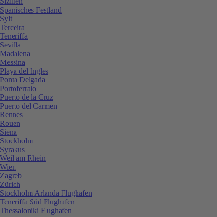
Sizilien
Spanisches Festland
Sylt
Terceira
Teneriffa
Sevilla
Madalena
Messina
Playa del Ingles
Ponta Delgada
Portoferraio
Puerto de la Cruz
Puerto del Carmen
Rennes
Rouen
Siena
Stockholm
Syrakus
Weil am Rhein
Wien
Zagreb
Zürich
Stockholm Arlanda Flughafen
Teneriffa Süd Flughafen
Thessaloniki Flughafen