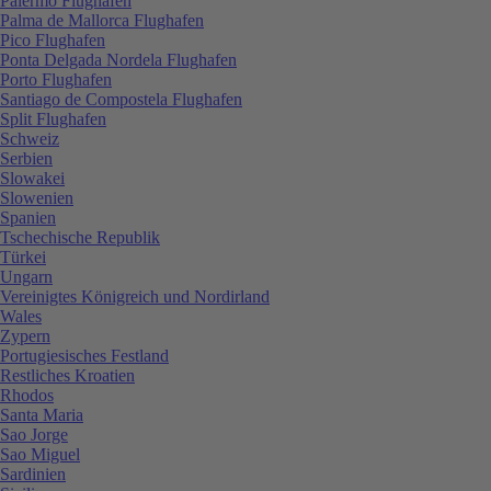
Palermo Flughafen
Palma de Mallorca Flughafen
Pico Flughafen
Ponta Delgada Nordela Flughafen
Porto Flughafen
Santiago de Compostela Flughafen
Split Flughafen
Schweiz
Serbien
Slowakei
Slowenien
Spanien
Tschechische Republik
Türkei
Ungarn
Vereinigtes Königreich und Nordirland
Wales
Zypern
Portugiesisches Festland
Restliches Kroatien
Rhodos
Santa Maria
Sao Jorge
Sao Miguel
Sardinien