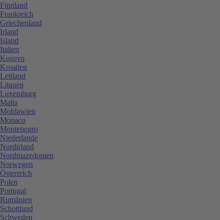
Finnland
Frankreich
Griechenland
Irland
Island
Italien
Kosovo
Kroatien
Lettland
Litauen
Luxemburg
Malta
Moldawien
Monaco
Montenegro
Niederlande
Nordirland
Nordmazedonien
Norwegen
Österreich
Polen
Portugal
Rumänien
Schottland
Schweden