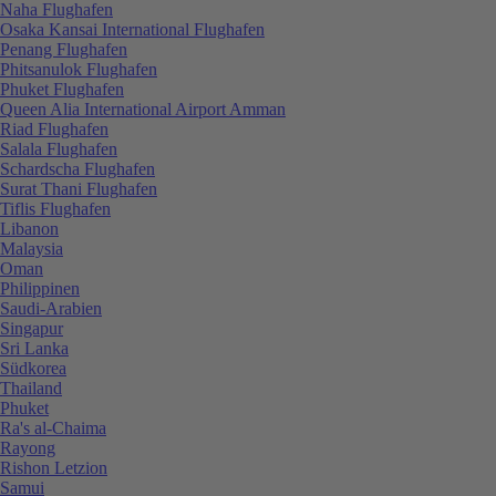
Naha Flughafen
Osaka Kansai International Flughafen
Penang Flughafen
Phitsanulok Flughafen
Phuket Flughafen
Queen Alia International Airport Amman
Riad Flughafen
Salala Flughafen
Schardscha Flughafen
Surat Thani Flughafen
Tiflis Flughafen
Libanon
Malaysia
Oman
Philippinen
Saudi-Arabien
Singapur
Sri Lanka
Südkorea
Thailand
Phuket
Ra's al-Chaima
Rayong
Rishon Letzion
Samui