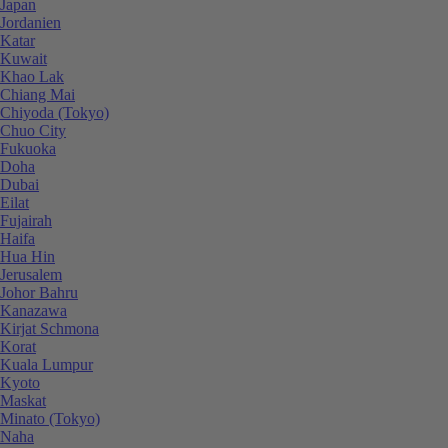
Japan
Jordanien
Katar
Kuwait
Khao Lak
Chiang Mai
Chiyoda (Tokyo)
Chuo City
Fukuoka
Doha
Dubai
Eilat
Fujairah
Haifa
Hua Hin
Jerusalem
Johor Bahru
Kanazawa
Kirjat Schmona
Korat
Kuala Lumpur
Kyoto
Maskat
Minato (Tokyo)
Naha