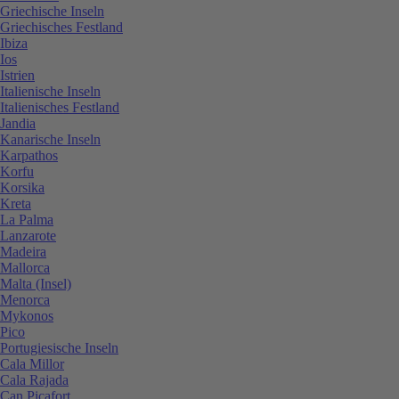
Griechische Inseln
Griechisches Festland
Ibiza
Ios
Istrien
Italienische Inseln
Italienisches Festland
Jandia
Kanarische Inseln
Karpathos
Korfu
Korsika
Kreta
La Palma
Lanzarote
Madeira
Mallorca
Malta (Insel)
Menorca
Mykonos
Pico
Portugiesische Inseln
Cala Millor
Cala Rajada
Can Picafort