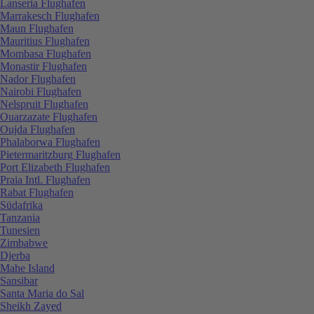
Lanseria Flughafen
Marrakesch Flughafen
Maun Flughafen
Mauritius Flughafen
Mombasa Flughafen
Monastir Flughafen
Nador Flughafen
Nairobi Flughafen
Nelspruit Flughafen
Ouarzazate Flughafen
Oujda Flughafen
Phalaborwa Flughafen
Pietermaritzburg Flughafen
Port Elizabeth Flughafen
Praia Intl. Flughafen
Rabat Flughafen
Südafrika
Tanzania
Tunesien
Zimbabwe
Djerba
Mahe Island
Sansibar
Santa Maria do Sal
Sheikh Zayed