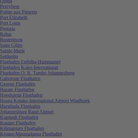
Oujda
Pereybere
Pointe aux Piments
Port Elizabeth
Port Louis
Pretoria
Rabat
Rustenburg
Saint Gilles
Sainte-Marie
Saldanha
Flughafen Enfidha-Hammamet
Flughafen Kairo-International
Flughafen O. R. Tambo Johannesburg
Gaborone Flughafen
George Flughafen
Harare Flughafen
Hoedspruit Flughafen
Hosea Kutako International Airport Windhoek
Hurghada Flughafen
Johannesburg Rand Airport
Kapstadt Flughafen
Kasane Flughafen
Kilimanjaro Flughafen
Kruger-Mpumalanga Flughafen