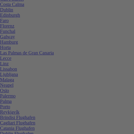
Costa Calma
Dublin
Edinburgh
Faro
Florenz
Funchal
Galway
Hamburg
Horta
Las Palmas de Gran Canaria
Lecce
Linz
Lissabon
Ljubljana
Malaga
Neapel
Oslo
Palermo
Palma
Porto
Reykjavík
Brindisi Flughafen
Cagliari Flughafen
Catania Flughafen
Dublin Flughafen