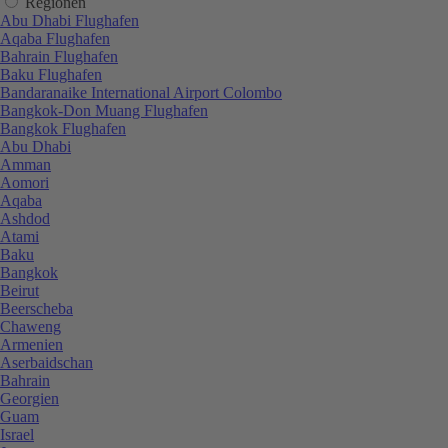
Regionen
Abu Dhabi Flughafen
Aqaba Flughafen
Bahrain Flughafen
Baku Flughafen
Bandaranaike International Airport Colombo
Bangkok-Don Muang Flughafen
Bangkok Flughafen
Abu Dhabi
Amman
Aomori
Aqaba
Ashdod
Atami
Baku
Bangkok
Beirut
Beerscheba
Chaweng
Armenien
Aserbaidschan
Bahrain
Georgien
Guam
Israel