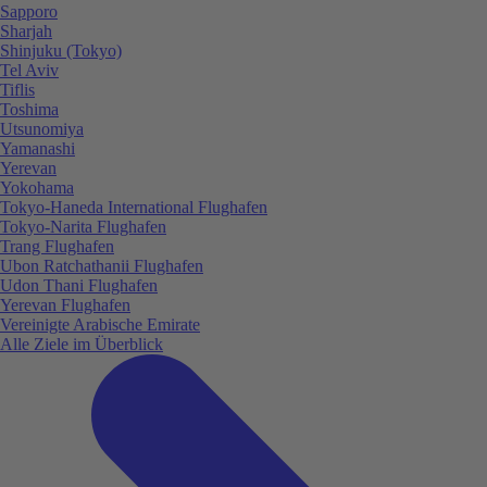
Sapporo
Sharjah
Shinjuku (Tokyo)
Tel Aviv
Tiflis
Toshima
Utsunomiya
Yamanashi
Yerevan
Yokohama
Tokyo-Haneda International Flughafen
Tokyo-Narita Flughafen
Trang Flughafen
Ubon Ratchathanii Flughafen
Udon Thani Flughafen
Yerevan Flughafen
Vereinigte Arabische Emirate
Alle Ziele im Überblick