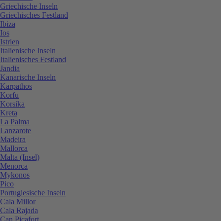
Griechische Inseln
Griechisches Festland
Ibiza
Ios
Istrien
Italienische Inseln
Italienisches Festland
Jandia
Kanarische Inseln
Karpathos
Korfu
Korsika
Kreta
La Palma
Lanzarote
Madeira
Mallorca
Malta (Insel)
Menorca
Mykonos
Pico
Portugiesische Inseln
Cala Millor
Cala Rajada
Can Picafort