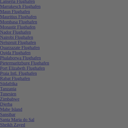
Lanseria Flughafen
Marrakesch Flughafen
Maun Flughafen
Mauritius Flughafen
Mombasa Flughafen
Monastir Flughafen
Nador Flughafen
Nairobi Flughafen
Nelspruit Flughafen
Ouarzazate Flughafen
Oujda Flughafen
Phalaborwa Flughafen
Pietermaritzburg Flughafen
Port Elizabeth Flughafen
Praia Intl. Flughafen
Rabat Flughafen
Südafrika
Tanzania
Tunesien
Zimbabwe
Djerba
Mahe Island
Sansibar
Santa Maria do Sal
Sheikh Zayed