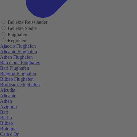
Beliebte Reiseländer
Beliebte Städte
Flughäfen
Regionen
Ajaccio Flughafen
Alicante Flughafen
Athen Flughafen
Barcelona Flughafen
Bari Flughafen
Belgrad Flughafen
Bilbao Flughafen
Bordeaux Flughafen
Alcudia
Alicante
Athen
Avignon
Bari
Berlin
Bilbao
Bologna
Cala d'Or