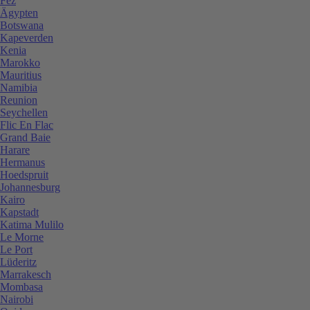
Fez
Ägypten
Botswana
Kapeverden
Kenia
Marokko
Mauritius
Namibia
Reunion
Seychellen
Flic En Flac
Grand Baie
Harare
Hermanus
Hoedspruit
Johannesburg
Kairo
Kapstadt
Katima Mulilo
Le Morne
Le Port
Lüderitz
Marrakesch
Mombasa
Nairobi