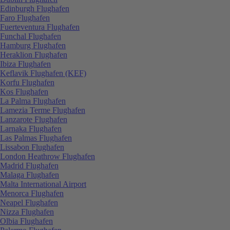
Edinburgh Flughafen
Faro Flughafen
Fuerteventura Flughafen
Funchal Flughafen
Hamburg Flughafen
Heraklion Flughafen
Ibiza Flughafen
Keflavik Flughafen (KEF)
Korfu Flughafen
Kos Flughafen
La Palma Flughafen
Lamezia Terme Flughafen
Lanzarote Flughafen
Larnaka Flughafen
Las Palmas Flughafen
Lissabon Flughafen
London Heathrow Flughafen
Madrid Flughafen
Malaga Flughafen
Malta International Airport
Menorca Flughafen
Neapel Flughafen
Nizza Flughafen
Olbia Flughafen