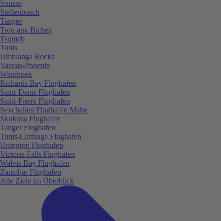
Sousse
Stellenbosch
Tanger
Trou aux Biches
Tsumeb
Tunis
Umhlanga Rocks
Vacoas-Phoenix
Windhoek
Richards Bay Flughafen
Saint-Denis Flughafen
Saint-Pierre Flughafen
Seychellen Flughafen Mahe
Skukuza Flughafen
Tanger Flughafen
Tunis-Carthage Flughafen
Upington Flughafen
Victoria Falls Flughafen
Walvis Bay Flughafen
Zanzibar Flughafen
Alle Ziele im Überblick