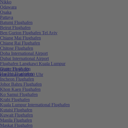
Nikko
Odawara
Osaka
Pattaya
Batumi Flughafen
Beirut Flughafen
Ben Gurion Flughafen Tel Aviv
Chiang Mai Flughafen
Chiang Rai Flughafen
Chitose Flughafen
Doha International Airport
Dubai International Airport
Flughafen Langkawi Kuala Lumpur
Guam Flughafen
0848 / 19 96 00
Hat Yai Flughafen
erreichbar ab 09:00 Uhr
Incheon Flughafen
Johor Bahru Flughafen
Khon Kaen Flughafen
Ko Samui Flughafen
Krabi Flughafen
Kuala Lumpur International Flughafen
Kutaisi Flughafen
Kuwait Flughafen
Manila Flughafen
Maskat Flughafen