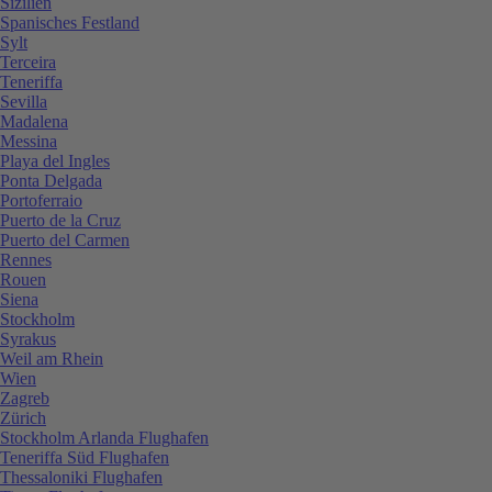
Sizilien
Spanisches Festland
Sylt
Terceira
Teneriffa
Sevilla
Madalena
Messina
Playa del Ingles
Ponta Delgada
Portoferraio
Puerto de la Cruz
Puerto del Carmen
Rennes
Rouen
Siena
Stockholm
Syrakus
Weil am Rhein
Wien
Zagreb
Zürich
Stockholm Arlanda Flughafen
Teneriffa Süd Flughafen
Thessaloniki Flughafen