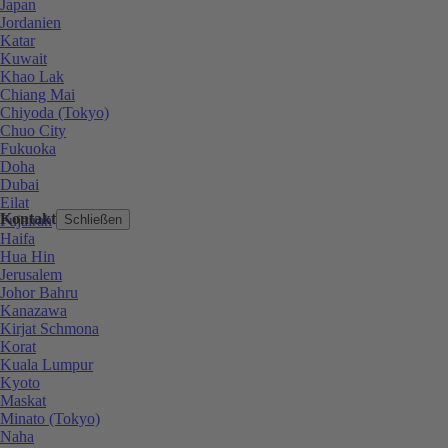
Japan
Jordanien
Katar
Kuwait
Khao Lak
Chiang Mai
Chiyoda (Tokyo)
Chuo City
Fukuoka
Doha
Dubai
Eilat
Kontakt
Fujairah
Schließen
Haifa
Hua Hin
Jerusalem
Johor Bahru
Kanazawa
Kirjat Schmona
Korat
Kuala Lumpur
Kyoto
Maskat
Minato (Tokyo)
Naha