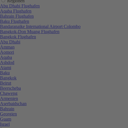
Regionen
Abu Dhabi Flughafen
Aqaba Flughafen
Bahrain Flughafen
Baku Flughafen
Bandaranaike International Airport Colombo
Bangkok-Don Muang Flughafen
Bangkok Flughafen
Abu Dhabi
Amman
Aomori
Aqaba
Ashdod
Atami
Baku
Bangkok
Beirut
Beerscheba
Chaweng
Armenien
Aserbaidschan
Bahrain
Georgien
Guam
Israel