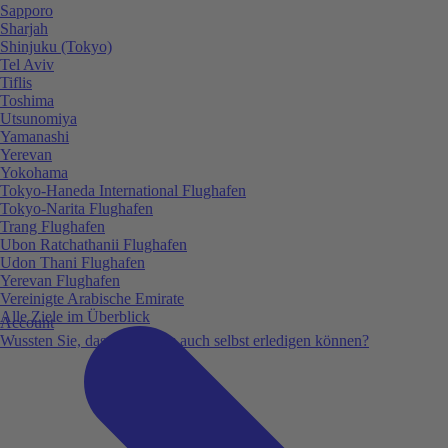
Sapporo
Sharjah
Shinjuku (Tokyo)
Tel Aviv
Tiflis
Toshima
Utsunomiya
Yamanashi
Yerevan
Yokohama
Tokyo-Haneda International Flughafen
Tokyo-Narita Flughafen
Trang Flughafen
Ubon Ratchathanii Flughafen
Udon Thani Flughafen
Yerevan Flughafen
Vereinigte Arabische Emirate
Alle Ziele im Überblick
Account
Wussten Sie, dass Sie vieles auch selbst erledigen können?