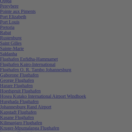
Oujda
Pereybere
Pointe aux Piments
Port Elizabeth
Port Louis
Pretoria
Rabat
Rustenburg
Saint Gilles
Sainte-Marie
Saldanha
Flughafen Enfidha-Hammamet
Flughafen Kairo-International
Flughafen O. R. Tambo Johannesburg
Gaborone Flughafen
George Flughafen
Harare Flughafen
Hoedspruit Flughafen
Hosea Kutako International Airport Windhoek
Hurghada Flughafen
Johannesburg Rand Airport
Kapstadt Flughafen
Kasane Flughafen
Kilimanjaro Flughafen
Kruger-Mpumalanga Flughafen