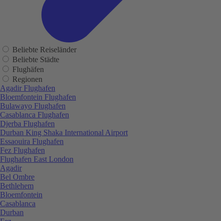
Beliebte Reiseländer
Beliebte Städte
Flughäfen
Regionen
Agadir Flughafen
Bloemfontein Flughafen
Bulawayo Flughafen
Casablanca Flughafen
Djerba Flughafen
Durban King Shaka International Airport
Essaouira Flughafen
Fez Flughafen
Flughafen East London
Agadir
Bel Ombre
Bethlehem
Bloemfontein
Casablanca
Durban