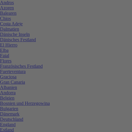
Andros
Azoren
Balearen
Chios
Costa Adeje
Dalmatien
Dänische Inseln
Dänisches Festland
El Hierro
Elba
Faial
Flores
Französisches Festland
Fuerteventura
Graciosa
Gran Canaria
Albanien
Andorra
Belgien
Bosnien und Herzegowina
Bulgarien
Dänemark
Deutschland
England
Estland