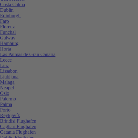
Costa Calma
Dublin
Edinburgh
Faro
Florenz
Funchal
Galway
Hamburg
Horta
Las Palmas de Gran Canaria
Lecce
Linz
Lissabon
Ljubljana
Malaga
Neapel
Oslo
Palermo
Palma
Porto
Reykjavík
Brindisi Flughafen
Cagliari Flughafen
Catania Flughafen
Dublin Flughafen