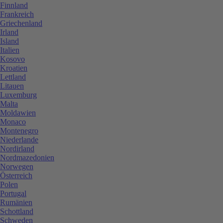
Finnland
Frankreich
Griechenland
Irland
Island
Italien
Kosovo
Kroatien
Lettland
Litauen
Luxemburg
Malta
Moldawien
Monaco
Montenegro
Niederlande
Nordirland
Nordmazedonien
Norwegen
Österreich
Polen
Portugal
Rumänien
Schottland
Schweden