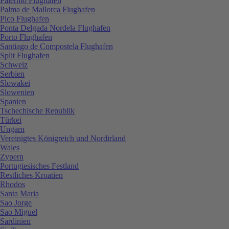
Palermo Flughafen
Palma de Mallorca Flughafen
Pico Flughafen
Ponta Delgada Nordela Flughafen
Porto Flughafen
Santiago de Compostela Flughafen
Split Flughafen
Schweiz
Serbien
Slowakei
Slowenien
Spanien
Tschechische Republik
Türkei
Ungarn
Vereinigtes Königreich und Nordirland
Wales
Zypern
Portugiesisches Festland
Restliches Kroatien
Rhodos
Santa Maria
Sao Jorge
Sao Miguel
Sardinien