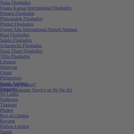
Naha Flughafen
Osaka Kansai International Flughafen
Penang Flughafen
Phitsanulok Flughafen
Phuket Flughafen
Queen Alia International Airport Amman
Riad Flughafen
Salala Flughafen
Schardscha Flughafen
Surat Thani Flughafen
Tiflis Flughafen
Libanon
Malaysia
Oman
Philippinen
Saudi-Arabien
Haben Sie Fragen?
Singapur
Unser Customer Service ist für Sie da!
Sri Lanka
Südkorea
Thailand
Phuket
Ra's al-Chaima
Rayong
Rishon Letzion
Samui