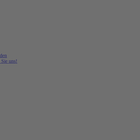
lden
 Sie uns!