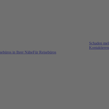
Schaden me
Kontaktieren
sebüros in Ihrer Nähe
Für Reisebüros