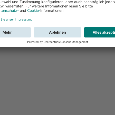
Feedback
Sie haben Fr
Buchung?