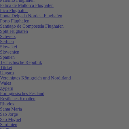
Palermo Flughafen
Palma de Mallorca Flughafen
Pico Flughafen
Ponta Delgada Nordela Flughafen
Porto Flughafen
Santiago de Compostela Flughafen
Split Flughafen
Schweiz
Serbien
Slowakei
Slowenien
Spanien
Tschechische Republik
Türkei
Ungarn
Vereinigtes Königreich und Nordirland
Wales
Zypern
Portugiesisches Festland
Restliches Kroatien
Rhodos
Santa Maria
Sao Jorge
Sao Miguel
Sardinien