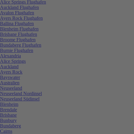
Alice Springs Flughafen
Auckland Flughafen
Avalon Flughafen
Ayers Rock Flughafen
Ballina Flughafen
Blenheim Flughafen
Brisbane Flughafen
Broome Flughafen
Bundaberg Flughafen
Burnie Flughafen
Alexandria
Alice Springs
Auckland
Ayers Rock
Bayswater
Australien
Neuseeland
Neuseeland Nordinsel
Neuseeland Südinsel
Blenheim
Brendale
Brisbane
Bunbury
Bundaberg
Cairns