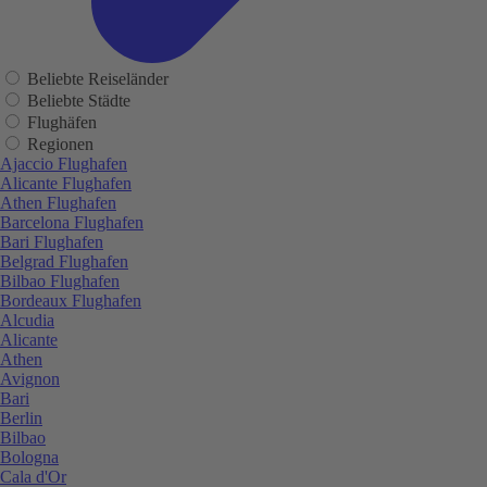
Beliebte Reiseländer
Beliebte Städte
Flughäfen
Regionen
Ajaccio Flughafen
Alicante Flughafen
Athen Flughafen
Barcelona Flughafen
Bari Flughafen
Belgrad Flughafen
Bilbao Flughafen
Bordeaux Flughafen
Alcudia
Alicante
Athen
Avignon
Bari
Berlin
Bilbao
Bologna
Cala d'Or