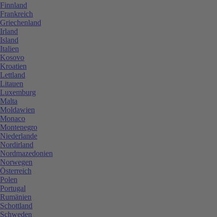
Finnland
Frankreich
Griechenland
Irland
Island
Italien
Kosovo
Kroatien
Lettland
Litauen
Luxemburg
Malta
Moldawien
Monaco
Montenegro
Niederlande
Nordirland
Nordmazedonien
Norwegen
Österreich
Polen
Portugal
Rumänien
Schottland
Schweden