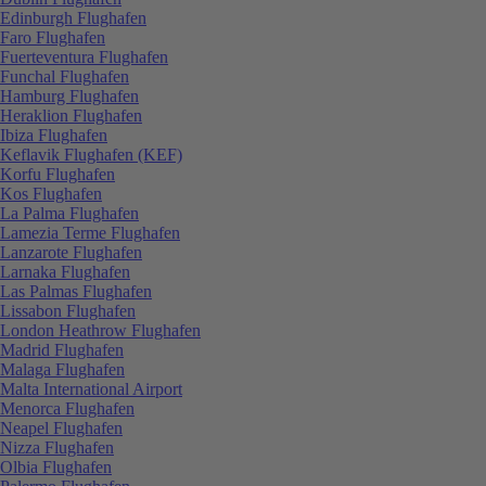
Edinburgh Flughafen
Faro Flughafen
Fuerteventura Flughafen
Funchal Flughafen
Hamburg Flughafen
Heraklion Flughafen
Ibiza Flughafen
Keflavik Flughafen (KEF)
Korfu Flughafen
Kos Flughafen
La Palma Flughafen
Lamezia Terme Flughafen
Lanzarote Flughafen
Larnaka Flughafen
Las Palmas Flughafen
Lissabon Flughafen
London Heathrow Flughafen
Madrid Flughafen
Malaga Flughafen
Malta International Airport
Menorca Flughafen
Neapel Flughafen
Nizza Flughafen
Olbia Flughafen