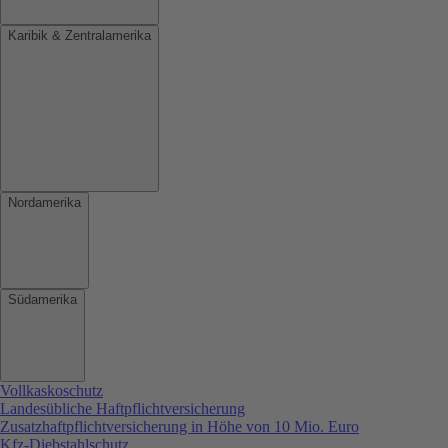
Karibik & Zentralamerika
Nordamerika
Südamerika
Vollkaskoschutz
Landesübliche Haftpflichtversicherung
Zusatzhaftpflichtversicherung in Höhe von 10 Mio. Euro
Kfz-Diebstahlschutz