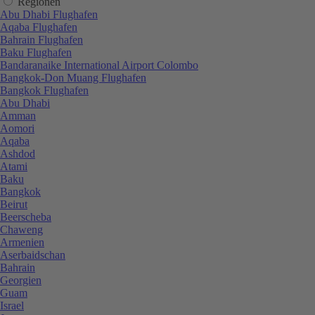
Regionen
Abu Dhabi Flughafen
Aqaba Flughafen
Bahrain Flughafen
Baku Flughafen
Bandaranaike International Airport Colombo
Bangkok-Don Muang Flughafen
Bangkok Flughafen
Abu Dhabi
Amman
Aomori
Aqaba
Ashdod
Atami
Baku
Bangkok
Beirut
Beerscheba
Chaweng
Armenien
Aserbaidschan
Bahrain
Georgien
Guam
Israel