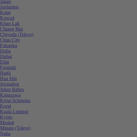
Japan
Jordanien
Katar
Kuwait
Khao Lak
Chiang Mai
Chiyoda (Tokyo)
Chuo City
Fukuoka
Doha
Dubai
Eilat
Fujairah
Haifa
Hua Hin
Jerusalem
Johor Bahru
Kanazawa
Kirjat Schmona
Korat
Kuala Lumpur
Kyoto
Maskat
Minato (Tokyo)
Naha