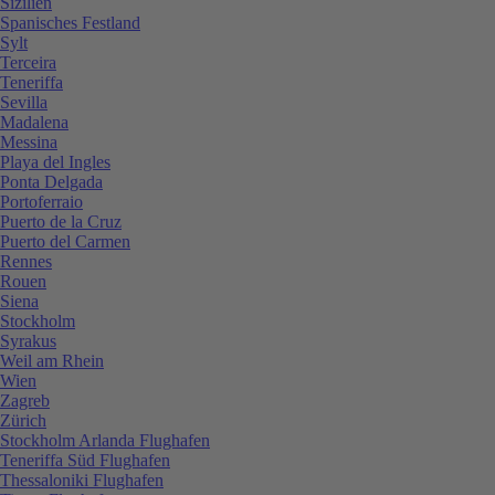
Sizilien
Spanisches Festland
Sylt
Terceira
Teneriffa
Sevilla
Madalena
Messina
Playa del Ingles
Ponta Delgada
Portoferraio
Puerto de la Cruz
Puerto del Carmen
Rennes
Rouen
Siena
Stockholm
Syrakus
Weil am Rhein
Wien
Zagreb
Zürich
Stockholm Arlanda Flughafen
Teneriffa Süd Flughafen
Thessaloniki Flughafen