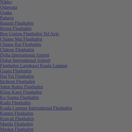
Nikko
Odawara
Osaka
Pattaya
Batumi Flughafen
Beirut Flughafen
Ben Gurion Flughafen Tel Aviv
Chiang Mai Flughafen
Chiang Rai Flughafen
Chitose Flughafen
Doha International Airport
Dubai International Airport
Flughafen Langkawi Kuala Lumpur
Guam Flughafen
Hat Yai Flughafen
Incheon Flughafen
Johor Bahru Flughafen
Khon Kaen Flughafen
Ko Samui Flughafen
Krabi Flughafen
Kuala Lumpur International Flughafen
Kutaisi Flughafen
Kuwait Flughafen
Manila Flughafen
Maskat Flughafen