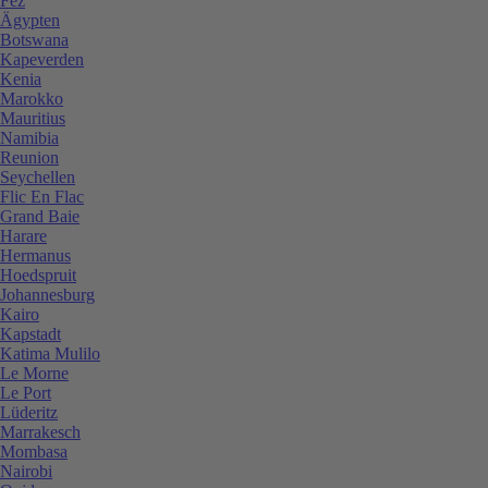
Fez
Ägypten
Botswana
Kapeverden
Kenia
Marokko
Mauritius
Namibia
Reunion
Seychellen
Flic En Flac
Grand Baie
Harare
Hermanus
Hoedspruit
Johannesburg
Kairo
Kapstadt
Katima Mulilo
Le Morne
Le Port
Lüderitz
Marrakesch
Mombasa
Nairobi