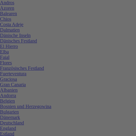
Andros
Azoren
Balearen
Chios
Costa Adeje
Dalmatien
Dänische Inseln
Dänisches Festland
El Hierro
Elba
Faial
Flores
Französisches Festland
Fuerteventura
Graciosa
Gran Canaria
Albanien
Andorra
Belgien
Bosnien und Herzegowina
Bulgarien
Dänemark
Deutschland
England
Estland