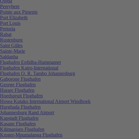
Oujda
Pereybere
Pointe aux Piments
Port Elizabeth
Port Louis
Pretoria
Rabat
Rustenburg
Saint Gilles
Sainte-Marie
Saldanha
Flughafen Enfidha-Hammamet
Flughafen Kairo-International
Flughafen O. R. Tambo Johannesburg
Gaborone Flughafen
George Flughafen
Harare Flughafen
Hoedspruit Flughafen
Hosea Kutako International Airport Windhoek
Hurghada Flughafen
Johannesburg Rand Airport
Kapstadt Flughafen
Kasane Flughafen
Kilimanjaro Flughafen
Kruger-Mpumalanga Flughafen