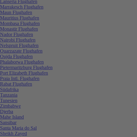
Lanseria Flughafen
Marrakesch Flughafen
Maun Flughafen
Mauritius Flughafen
Mombasa Flughafen
Monastir Flughafen
Nador Flughafen
Nairobi Flughafen
Nelspruit Flughafen
Ouarzazate Flughafen
Oujda Flughafen
Phalaborwa Flughafen
Pietermaritzburg Flughafen
Port Elizabeth Flughafen
Praia Intl. Flughafen
Rabat Flughafen
Südafrika
Tanzania
Tunesien
Zimbabwe
Djerba
Mahe Island
Sansibar
Santa Maria do Sal
Sheikh Zayed