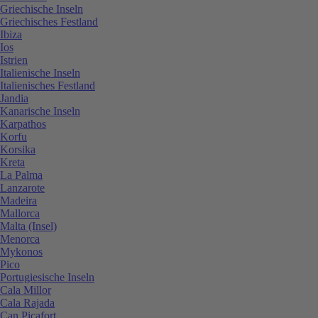
Griechische Inseln
Griechisches Festland
Ibiza
Ios
Istrien
Italienische Inseln
Italienisches Festland
Jandia
Kanarische Inseln
Karpathos
Korfu
Korsika
Kreta
La Palma
Lanzarote
Madeira
Mallorca
Malta (Insel)
Menorca
Mykonos
Pico
Portugiesische Inseln
Cala Millor
Cala Rajada
Can Picafort