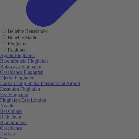
Beliebte Reiseländer
Beliebte Städte
Flughäfen
Regionen
Agadir Flughafen
Bloemfontein Flughafen
Bulawayo Flughafen
Casablanca Flughafen
Djerba Flughafen
Durban King Shaka International Airport
Essaouira Flughafen
Fez Flughafen
Flughafen East London
Agadir
Bel Ombre
Bethlehem
Bloemfontein
Casablanca
Durban