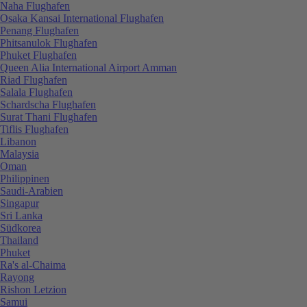
Naha Flughafen
Osaka Kansai International Flughafen
Penang Flughafen
Phitsanulok Flughafen
Phuket Flughafen
Queen Alia International Airport Amman
Riad Flughafen
Salala Flughafen
Schardscha Flughafen
Surat Thani Flughafen
Tiflis Flughafen
Libanon
Malaysia
Oman
Philippinen
Saudi-Arabien
Singapur
Sri Lanka
Südkorea
Thailand
Phuket
Ra's al-Chaima
Rayong
Rishon Letzion
Samui