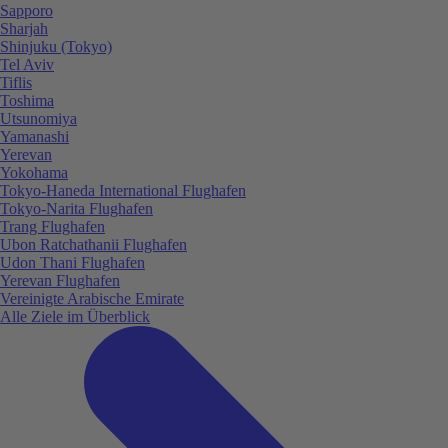
Sapporo
Sharjah
Shinjuku (Tokyo)
Tel Aviv
Tiflis
Toshima
Utsunomiya
Yamanashi
Yerevan
Yokohama
Tokyo-Haneda International Flughafen
Tokyo-Narita Flughafen
Trang Flughafen
Ubon Ratchathanii Flughafen
Udon Thani Flughafen
Yerevan Flughafen
Vereinigte Arabische Emirate
Alle Ziele im Überblick