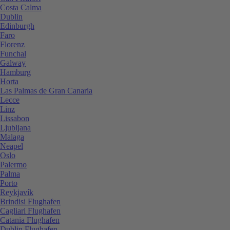
Costa Calma
Dublin
Edinburgh
Faro
Florenz
Funchal
Galway
Hamburg
Horta
Las Palmas de Gran Canaria
Lecce
Linz
Lissabon
Ljubljana
Malaga
Neapel
Oslo
Palermo
Palma
Porto
Reykjavík
Brindisi Flughafen
Cagliari Flughafen
Catania Flughafen
Dublin Flughafen