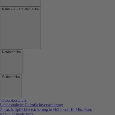
Karibik & Zentralamerika
Nordamerika
Südamerika
Vollkaskoschutz
Landesübliche Haftpflichtversicherung
Zusatzhaftpflichtversicherung in Höhe von 10 Mio. Euro
Kfz-Diebstahlschutz