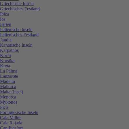
Griechische Inseln
Griechisches Festland
Ibiza
Ios
Istrien
Italienische Inseln
Italienisches Festland
Jandia
Kanarische Inseln
Karpathos
Korfu
Korsika
Kreta
La Palma
Lanzarote
Madeira
Mallorca
Malta (Insel)
Menorca
Mykonos
Pico
Portugiesische Inseln
Cala Millor
Cala Rajada
Can Picafort