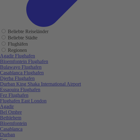
Beliebte Reiseländer
Beliebte Städte
Flughäfen
Regionen
Agadir Flughafen
Bloemfontein Flughafen
Bulawayo Flughafen
Casablanca Flughafen
Djerba Flughafen
Durban King Shaka International Airport
Essaouira Flughafen
Fez Flughafen
Flughafen East London
Agadir
Bel Ombre
Bethlehem
Bloemfontein
Casablanca
Durban