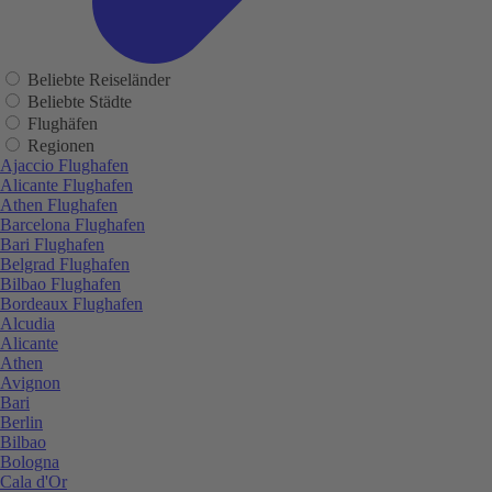
Beliebte Reiseländer
Beliebte Städte
Flughäfen
Regionen
Ajaccio Flughafen
Alicante Flughafen
Athen Flughafen
Barcelona Flughafen
Bari Flughafen
Belgrad Flughafen
Bilbao Flughafen
Bordeaux Flughafen
Alcudia
Alicante
Athen
Avignon
Bari
Berlin
Bilbao
Bologna
Cala d'Or