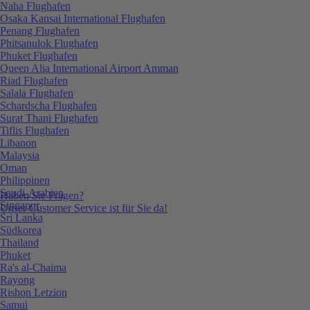
Naha Flughafen
Osaka Kansai International Flughafen
Penang Flughafen
Phitsanulok Flughafen
Phuket Flughafen
Queen Alia International Airport Amman
Riad Flughafen
Salala Flughafen
Schardscha Flughafen
Surat Thani Flughafen
Tiflis Flughafen
Libanon
Malaysia
Oman
Philippinen
Saudi-Arabien
Haben Sie Fragen?
Singapur
Unser Customer Service ist für Sie da!
Sri Lanka
Südkorea
Thailand
Phuket
Ra's al-Chaima
Rayong
Rishon Letzion
Samui