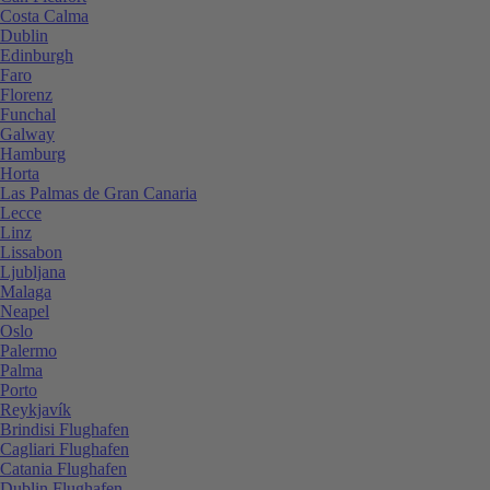
Costa Calma
Dublin
Edinburgh
Faro
Florenz
Funchal
Galway
Hamburg
Horta
Las Palmas de Gran Canaria
Lecce
Linz
Lissabon
Ljubljana
Malaga
Neapel
Oslo
Palermo
Palma
Porto
Reykjavík
Brindisi Flughafen
Cagliari Flughafen
Catania Flughafen
Dublin Flughafen