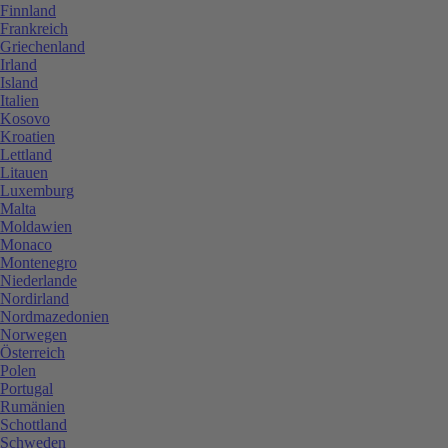
Finnland
Frankreich
Griechenland
Irland
Island
Italien
Kosovo
Kroatien
Lettland
Litauen
Luxemburg
Malta
Moldawien
Monaco
Montenegro
Niederlande
Nordirland
Nordmazedonien
Norwegen
Österreich
Polen
Portugal
Rumänien
Schottland
Schweden