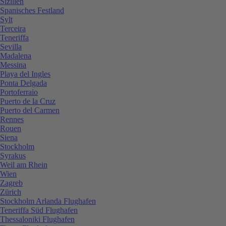
Sizilien
Spanisches Festland
Sylt
Terceira
Teneriffa
Sevilla
Madalena
Messina
Playa del Ingles
Ponta Delgada
Portoferraio
Puerto de la Cruz
Puerto del Carmen
Rennes
Rouen
Siena
Stockholm
Syrakus
Weil am Rhein
Wien
Zagreb
Zürich
Stockholm Arlanda Flughafen
Teneriffa Süd Flughafen
Thessaloniki Flughafen