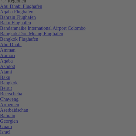
Regionen
Abu Dhabi Flughafen
Aqaba Flughafen
Bahrain Flughafen
Baku Flughafen
Bandaranaike International Airport Colombo
Bangkok-Don Muang Flughafen
Bangkok Flughafen
Abu Dhabi
Amman
Aomori
Aqaba
Ashdod
Atami
Baku
Bangkok
Beirut
Beerscheba
Chaweng
Armenien
Aserbaidschan
Bahrain
Georgien
Guam
Israel