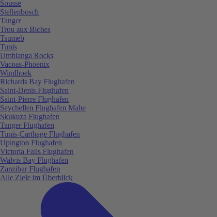
Sousse
Stellenbosch
Tanger
Trou aux Biches
Tsumeb
Tunis
Umhlanga Rocks
Vacoas-Phoenix
Windhoek
Richards Bay Flughafen
Saint-Denis Flughafen
Saint-Pierre Flughafen
Seychellen Flughafen Mahe
Skukuza Flughafen
Tanger Flughafen
Tunis-Carthage Flughafen
Upington Flughafen
Victoria Falls Flughafen
Walvis Bay Flughafen
Zanzibar Flughafen
Alle Ziele im Überblick