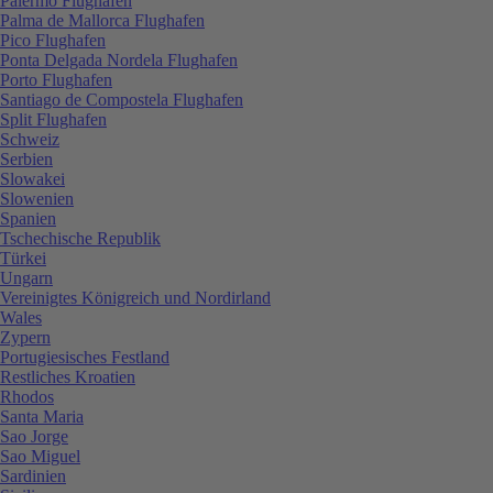
Palermo Flughafen
Palma de Mallorca Flughafen
Pico Flughafen
Ponta Delgada Nordela Flughafen
Porto Flughafen
Santiago de Compostela Flughafen
Split Flughafen
Schweiz
Serbien
Slowakei
Slowenien
Spanien
Tschechische Republik
Türkei
Ungarn
Vereinigtes Königreich und Nordirland
Wales
Zypern
Portugiesisches Festland
Restliches Kroatien
Rhodos
Santa Maria
Sao Jorge
Sao Miguel
Sardinien