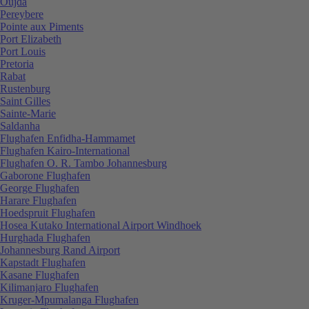
Oujda
Pereybere
Pointe aux Piments
Port Elizabeth
Port Louis
Pretoria
Rabat
Rustenburg
Saint Gilles
Sainte-Marie
Saldanha
Flughafen Enfidha-Hammamet
Flughafen Kairo-International
Flughafen O. R. Tambo Johannesburg
Gaborone Flughafen
George Flughafen
Harare Flughafen
Hoedspruit Flughafen
Hosea Kutako International Airport Windhoek
Hurghada Flughafen
Johannesburg Rand Airport
Kapstadt Flughafen
Kasane Flughafen
Kilimanjaro Flughafen
Kruger-Mpumalanga Flughafen