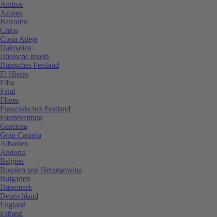
Andros
Azoren
Balearen
Chios
Costa Adeje
Dalmatien
Dänische Inseln
Dänisches Festland
El Hierro
Elba
Faial
Flores
Französisches Festland
Fuerteventura
Graciosa
Gran Canaria
Albanien
Andorra
Belgien
Bosnien und Herzegowina
Bulgarien
Dänemark
Deutschland
England
Estland