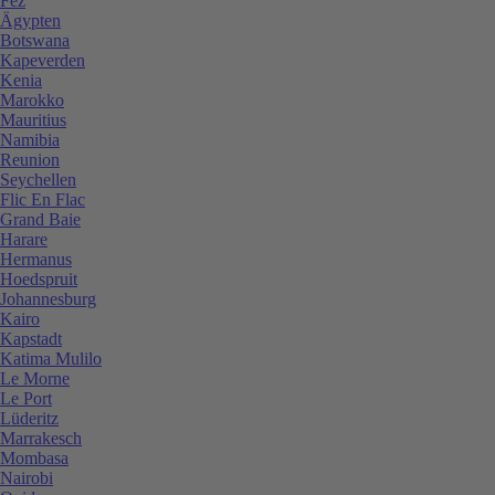
Fez
Ägypten
Botswana
Kapeverden
Kenia
Marokko
Mauritius
Namibia
Reunion
Seychellen
Flic En Flac
Grand Baie
Harare
Hermanus
Hoedspruit
Johannesburg
Kairo
Kapstadt
Katima Mulilo
Le Morne
Le Port
Lüderitz
Marrakesch
Mombasa
Nairobi