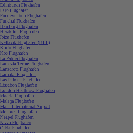
Edinburgh Flughafen
Faro Flughafen
Fuerteventura Flughafen
Funchal Flughafen
Hamburg Flughafen
Heraklion Flughafen
Ibiza Flughafen
Keflavik Flughafen (KEF)
Korfu Flughafen
Kos Flughafen
La Palma Flughafen
Lamezia Terme Flughafen
Lanzarote Flughafen
Larnaka Flughafen
Las Palmas Flughafen
Lissabon Flughafen
London Heathrow Flughafen
Madrid Flughafen
Malaga Flughafen
Malta International Airport
Menorca Flughafen
Neapel Flughafen
Nizza Flughafen
Olbia Flughafen