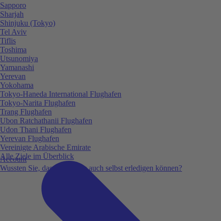
Sapporo
Sharjah
Shinjuku (Tokyo)
Tel Aviv
Tiflis
Toshima
Utsunomiya
Yamanashi
Yerevan
Yokohama
Tokyo-Haneda International Flughafen
Tokyo-Narita Flughafen
Trang Flughafen
Ubon Ratchathanii Flughafen
Udon Thani Flughafen
Yerevan Flughafen
Vereinigte Arabische Emirate
Alle Ziele im Überblick
Account
Wussten Sie, dass Sie vieles auch selbst erledigen können?