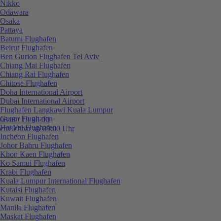
Nikko
Odawara
Osaka
Pattaya
Batumi Flughafen
Beirut Flughafen
Ben Gurion Flughafen Tel Aviv
Chiang Mai Flughafen
Chiang Rai Flughafen
Chitose Flughafen
Doha International Airport
Dubai International Airport
Flughafen Langkawi Kuala Lumpur
Guam Flughafen
0848 / 19 96 00
Hat Yai Flughafen
erreichbar ab 09:00 Uhr
Incheon Flughafen
Johor Bahru Flughafen
Khon Kaen Flughafen
Ko Samui Flughafen
Krabi Flughafen
Kuala Lumpur International Flughafen
Kutaisi Flughafen
Kuwait Flughafen
Manila Flughafen
Maskat Flughafen