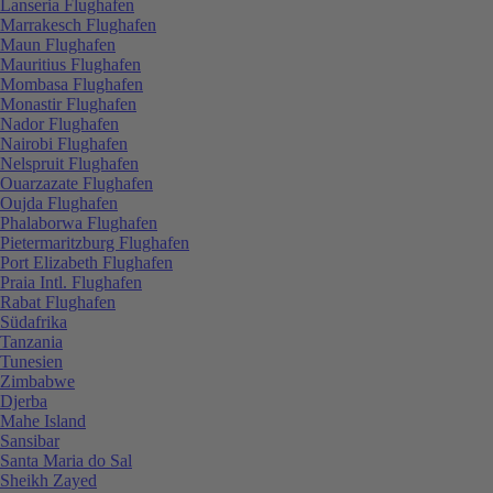
Lanseria Flughafen
Marrakesch Flughafen
Maun Flughafen
Mauritius Flughafen
Mombasa Flughafen
Monastir Flughafen
Nador Flughafen
Nairobi Flughafen
Nelspruit Flughafen
Ouarzazate Flughafen
Oujda Flughafen
Phalaborwa Flughafen
Pietermaritzburg Flughafen
Port Elizabeth Flughafen
Praia Intl. Flughafen
Rabat Flughafen
Südafrika
Tanzania
Tunesien
Zimbabwe
Djerba
Mahe Island
Sansibar
Santa Maria do Sal
Sheikh Zayed