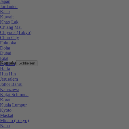
Japan
Jordanien
Katar
Kuwait
Khao Lak
Chiang Mai
Chiyoda (Tokyo)
Chuo City
Fukuoka
Doha
Dubai
Eilat
Kontakt
Fujairah
Schließen
Haifa
Hua Hin
Jerusalem
Johor Bahru
Kanazawa
Kirjat Schmona
Korat
Kuala Lumpur
Kyoto
Maskat
Minato (Tokyo)
Naha