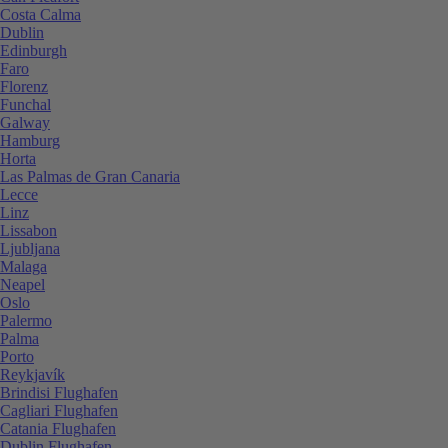
Costa Calma
Dublin
Edinburgh
Faro
Florenz
Funchal
Galway
Hamburg
Horta
Las Palmas de Gran Canaria
Lecce
Linz
Lissabon
Ljubljana
Malaga
Neapel
Oslo
Palermo
Palma
Porto
Reykjavík
Brindisi Flughafen
Cagliari Flughafen
Catania Flughafen
Dublin Flughafen