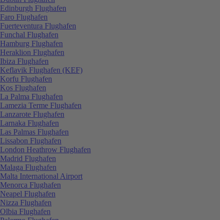
Edinburgh Flughafen
Faro Flughafen
Fuerteventura Flughafen
Funchal Flughafen
Hamburg Flughafen
Heraklion Flughafen
Ibiza Flughafen
Keflavik Flughafen (KEF)
Korfu Flughafen
Kos Flughafen
La Palma Flughafen
Lamezia Terme Flughafen
Lanzarote Flughafen
Larnaka Flughafen
Las Palmas Flughafen
Lissabon Flughafen
London Heathrow Flughafen
Madrid Flughafen
Malaga Flughafen
Malta International Airport
Menorca Flughafen
Neapel Flughafen
Nizza Flughafen
Olbia Flughafen