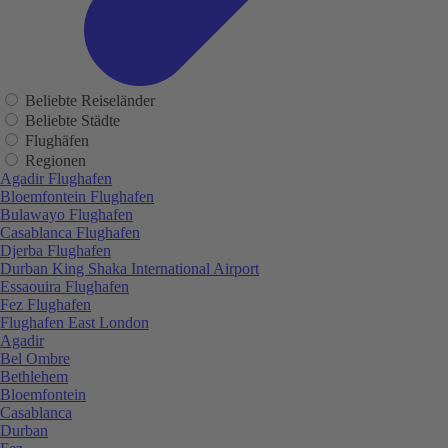
Beliebte Reiseländer
Beliebte Städte
Flughäfen
Regionen
Agadir Flughafen
Bloemfontein Flughafen
Bulawayo Flughafen
Casablanca Flughafen
Djerba Flughafen
Durban King Shaka International Airport
Essaouira Flughafen
Fez Flughafen
Flughafen East London
Agadir
Bel Ombre
Bethlehem
Bloemfontein
Casablanca
Durban