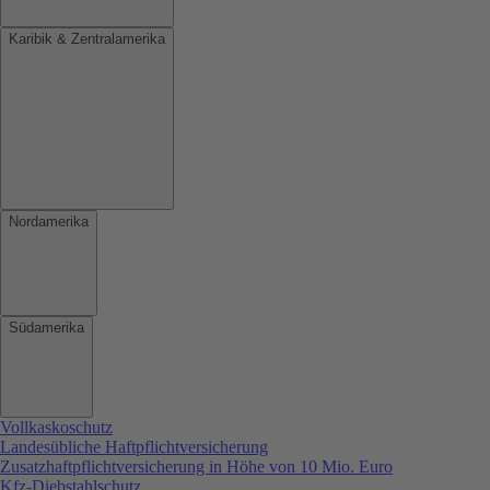
Karibik & Zentralamerika
Nordamerika
Südamerika
Vollkaskoschutz
Landesübliche Haftpflichtversicherung
Zusatzhaftpflichtversicherung in Höhe von 10 Mio. Euro
Kfz-Diebstahlschutz