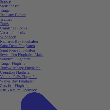
Sousse
Stellenbosch
Tanger
Trou aux Biches
Tsumeb
Tunis
Umhlanga Rocks
Vacoas-Phoenix
Windhoek
Richards Bay Flughafen
Saint-Denis Flughafen
Saint-Pierre Flughafen
Seychellen Flughafen Mahe
Skukuza Flughafen
Tanger Flughafen
Tunis-Carthage Flughafen
Upington Flughafen
Victoria Falls Flughafen
Walvis Bay Flughafen
Zanzibar Flughafen
Alle Ziele im Überblick