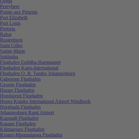
Oujda
Pereybere
Pointe aux Piments
Port Elizabeth
Port Louis
Pretoria
Rabat
Rustenburg
Saint Gilles
Sainte-Marie
Saldanha
Flughafen Enfidha-Hammamet
Flughafen Kairo-International
Flughafen O. R. Tambo Johannesburg
Gaborone Flughafen
George Flughafen
Harare Flughafen
Hoedspruit Flughafen
Hosea Kutako International Airport Windhoek
Hurghada Flughafen
Johannesburg Rand Airport
Kapstadt Flughafen
Kasane Flughafen
Kilimanjaro Flughafen
Kruger-Mpumalanga Flughafen