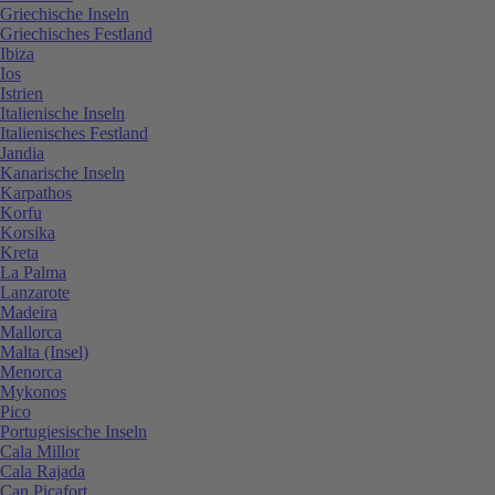
Griechische Inseln
Griechisches Festland
Ibiza
Ios
Istrien
Italienische Inseln
Italienisches Festland
Jandia
Kanarische Inseln
Karpathos
Korfu
Korsika
Kreta
La Palma
Lanzarote
Madeira
Mallorca
Malta (Insel)
Menorca
Mykonos
Pico
Portugiesische Inseln
Cala Millor
Cala Rajada
Can Picafort