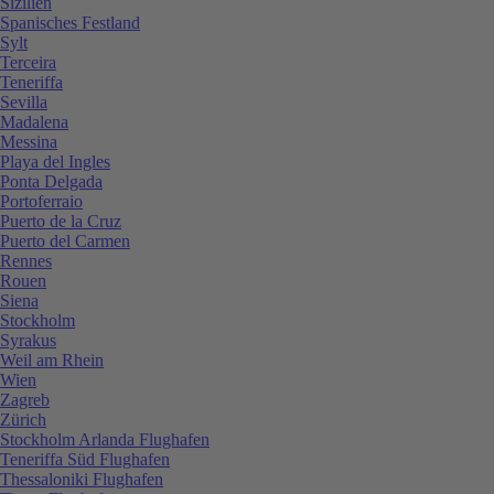
Sizilien
Spanisches Festland
Sylt
Terceira
Teneriffa
Sevilla
Madalena
Messina
Playa del Ingles
Ponta Delgada
Portoferraio
Puerto de la Cruz
Puerto del Carmen
Rennes
Rouen
Siena
Stockholm
Syrakus
Weil am Rhein
Wien
Zagreb
Zürich
Stockholm Arlanda Flughafen
Teneriffa Süd Flughafen
Thessaloniki Flughafen