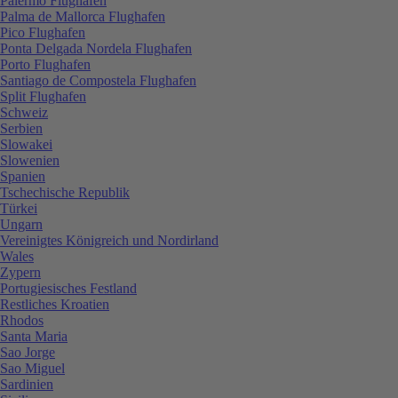
Palermo Flughafen
Palma de Mallorca Flughafen
Pico Flughafen
Ponta Delgada Nordela Flughafen
Porto Flughafen
Santiago de Compostela Flughafen
Split Flughafen
Schweiz
Serbien
Slowakei
Slowenien
Spanien
Tschechische Republik
Türkei
Ungarn
Vereinigtes Königreich und Nordirland
Wales
Zypern
Portugiesisches Festland
Restliches Kroatien
Rhodos
Santa Maria
Sao Jorge
Sao Miguel
Sardinien