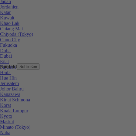
Japan
Jordanien
Katar
Kuwait
Khao Lak
Chiang Mai
Chiyoda (Tokyo)
Chuo City
Fukuoka
Doha
Dubai
Eilat
Kontakt
Fujairah
Schließen
Haifa
Hua Hin
Jerusalem
Johor Bahru
Kanazawa
Kirjat Schmona
Korat
Kuala Lumpur
Kyoto
Maskat
Minato (Tokyo)
Naha