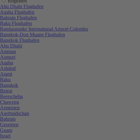
Regionen
Abu Dhabi Flughafen
Aqaba Flughafen
Bahrain Flughafen
Baku Flughafen
Bandaranaike International Airport Colombo
Bangkok-Don Muang Flughafen
Bangkok Flughafen
Abu Dhabi
Amman
Aomori
Aqaba
Ashdod
Atami
Baku
Bangkok
Beirut
Beerscheba
Chaweng
Armenien
Aserbaidschan
Bahrain
Georgien
Guam
Israel