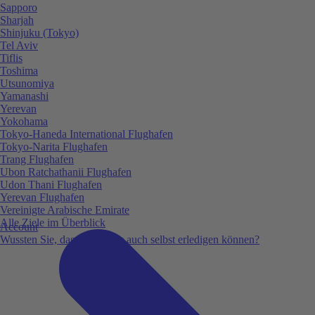
Sapporo
Sharjah
Shinjuku (Tokyo)
Tel Aviv
Tiflis
Toshima
Utsunomiya
Yamanashi
Yerevan
Yokohama
Tokyo-Haneda International Flughafen
Tokyo-Narita Flughafen
Trang Flughafen
Ubon Ratchathanii Flughafen
Udon Thani Flughafen
Yerevan Flughafen
Vereinigte Arabische Emirate
Alle Ziele im Überblick
Account
Wussten Sie, dass Sie vieles auch selbst erledigen können?