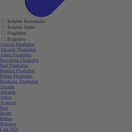
Beliebte Reiseländer
Beliebte Städte
Flughäfen
Regionen
Ajaccio Flughafen
Alicante Flughafen
Athen Flughafen
Barcelona Flughafen
Bari Flughafen
Belgrad Flughafen
Bilbao Flughafen
Bordeaux Flughafen
Alcudia
Alicante
Athen
Avignon
Bari
Berlin
Bilbao
Bologna
Cala d'Or