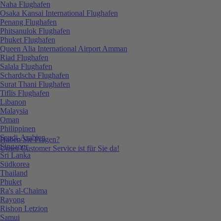
Naha Flughafen
Osaka Kansai International Flughafen
Penang Flughafen
Phitsanulok Flughafen
Phuket Flughafen
Queen Alia International Airport Amman
Riad Flughafen
Salala Flughafen
Schardscha Flughafen
Surat Thani Flughafen
Tiflis Flughafen
Libanon
Malaysia
Oman
Philippinen
Saudi-Arabien
Haben Sie Fragen?
Singapur
Unser Customer Service ist für Sie da!
Sri Lanka
Südkorea
Thailand
Phuket
Ra's al-Chaima
Rayong
Rishon Letzion
Samui