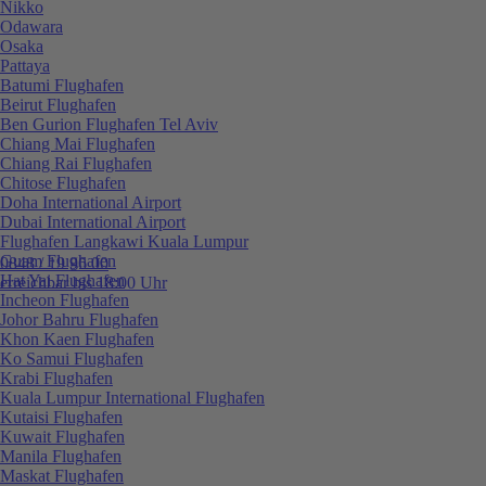
Nikko
Odawara
Osaka
Pattaya
Batumi Flughafen
Beirut Flughafen
Ben Gurion Flughafen Tel Aviv
Chiang Mai Flughafen
Chiang Rai Flughafen
Chitose Flughafen
Doha International Airport
Dubai International Airport
Flughafen Langkawi Kuala Lumpur
Guam Flughafen
0848 / 19 96 00
Hat Yai Flughafen
erreichbar bis 18:00 Uhr
Incheon Flughafen
Johor Bahru Flughafen
Khon Kaen Flughafen
Ko Samui Flughafen
Krabi Flughafen
Kuala Lumpur International Flughafen
Kutaisi Flughafen
Kuwait Flughafen
Manila Flughafen
Maskat Flughafen