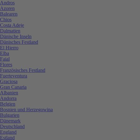
Andros
Azoren
Balearen
Chios
Costa Adeje
Dalmatien
Dänische Inseln
Dänisches Festland
El Hierro
Elba
Faial
Flores
Französisches Festland
Fuerteventura
Graciosa
Gran Canaria
Albanien
Andorra
Belgien
Bosnien und Herzegowina
Bulgarien
Dänemark
Deutschland
England
Estland