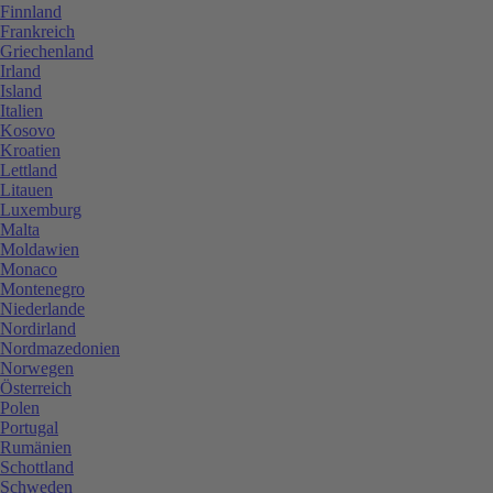
Finnland
Frankreich
Griechenland
Irland
Island
Italien
Kosovo
Kroatien
Lettland
Litauen
Luxemburg
Malta
Moldawien
Monaco
Montenegro
Niederlande
Nordirland
Nordmazedonien
Norwegen
Österreich
Polen
Portugal
Rumänien
Schottland
Schweden