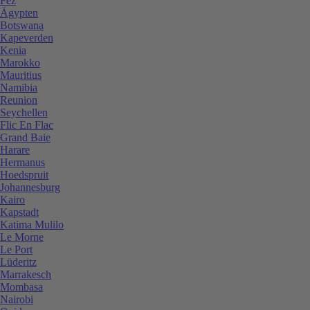
Fez
Ägypten
Botswana
Kapeverden
Kenia
Marokko
Mauritius
Namibia
Reunion
Seychellen
Flic En Flac
Grand Baie
Harare
Hermanus
Hoedspruit
Johannesburg
Kairo
Kapstadt
Katima Mulilo
Le Morne
Le Port
Lüderitz
Marrakesch
Mombasa
Nairobi