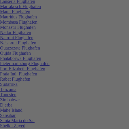
Lanseria Flughafen
Marrakesch Flughafen
Maun Flughafen
Mauritius Flughafen
Mombasa Flughafen
Monastir Flughafen
Nador Flughafen
Nairobi Flughafen
Nelspruit Flughafen
Ouarzazate Flughafen
Oujda Flughafen
Phalaborwa Flughafen
Pietermaritzburg Flughafen
Port Elizabeth Flughafen
Praia Intl. Flughafen
Rabat Flughafen
Südafrika
Tanzania
Tunesien
Zimbabwe
Djerba
Mahe Island
Sansibar
Santa Maria do Sal
Sheikh Zayed