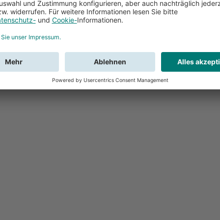
Feedback
Sie haben Fr
Buchung?