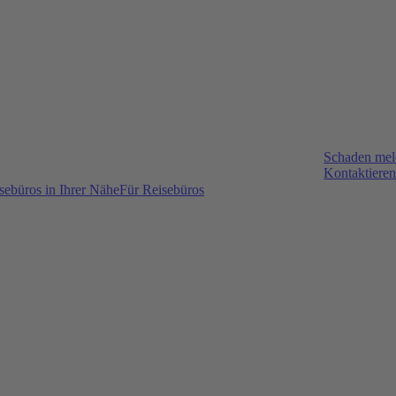
Schaden me
Kontaktieren
sebüros in Ihrer Nähe
Für Reisebüros