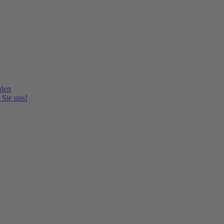
lden
 Sie uns!