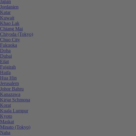
Japan
Jordanien
Katar
Kuwait
Khao Lak
Chiang Mai
Chiyoda (Tokyo)
Chuo City
Fukuoka
Doha
Dubai
Eilat
Fujairah
Haifa
Hua Hin
Jerusalem
Johor Bahru
Kanazawa
Kirjat Schmona
Korat
Kuala Lumpur
Kyoto
Maskat
Minato (Tokyo)
Naha