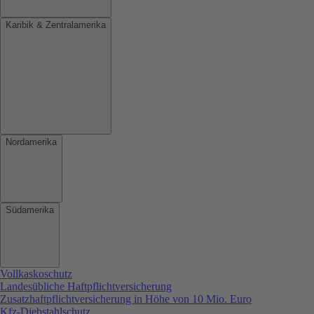
Karibik & Zentralamerika
Nordamerika
Südamerika
Vollkaskoschutz
Landesübliche Haftpflichtversicherung
Zusatzhaftpflichtversicherung in Höhe von 10 Mio. Euro
Kfz-Diebstahlschutz