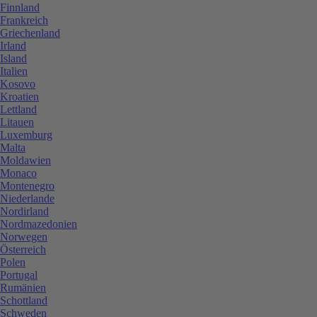
Finnland
Frankreich
Griechenland
Irland
Island
Italien
Kosovo
Kroatien
Lettland
Litauen
Luxemburg
Malta
Moldawien
Monaco
Montenegro
Niederlande
Nordirland
Nordmazedonien
Norwegen
Österreich
Polen
Portugal
Rumänien
Schottland
Schweden