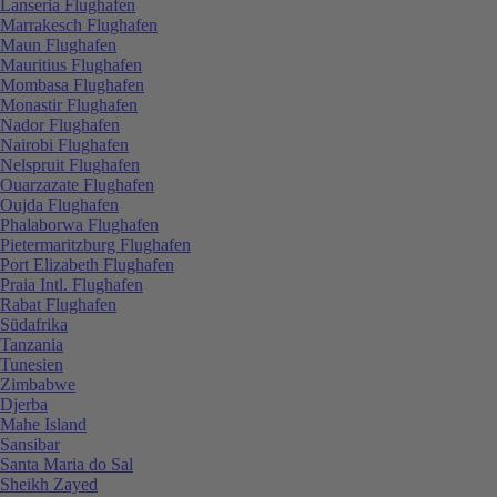
Lanseria Flughafen
Marrakesch Flughafen
Maun Flughafen
Mauritius Flughafen
Mombasa Flughafen
Monastir Flughafen
Nador Flughafen
Nairobi Flughafen
Nelspruit Flughafen
Ouarzazate Flughafen
Oujda Flughafen
Phalaborwa Flughafen
Pietermaritzburg Flughafen
Port Elizabeth Flughafen
Praia Intl. Flughafen
Rabat Flughafen
Südafrika
Tanzania
Tunesien
Zimbabwe
Djerba
Mahe Island
Sansibar
Santa Maria do Sal
Sheikh Zayed