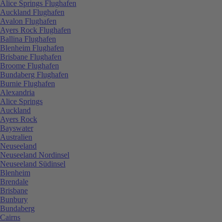
Alice Springs Flughafen
Auckland Flughafen
Avalon Flughafen
Ayers Rock Flughafen
Ballina Flughafen
Blenheim Flughafen
Brisbane Flughafen
Broome Flughafen
Bundaberg Flughafen
Burnie Flughafen
Alexandria
Alice Springs
Auckland
Ayers Rock
Bayswater
Australien
Neuseeland
Neuseeland Nordinsel
Neuseeland Südinsel
Blenheim
Brendale
Brisbane
Bunbury
Bundaberg
Cairns