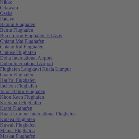
Nikko
Odawara
Osaka
Pattaya
Batumi Flughafen
Beirut Flughafen
Ben Gurion Flughafen Tel Aviv
Chiang Mai Flughafen
Chiang Rai Flughafen
Chitose Flughafen
Doha International Airport
Dubai International Airport
Flughafen Langkawi Kuala Lumpur
Guam Flughafen
Hat Yai Flughafen
Incheon Flughafen
Johor Bahru Flughafen
Khon Kaen Flughafen
Ko Samui Flughafen
Krabi Flughafen
Kuala Lumpur International Flughafen
Kutaisi Flughafen
Kuwait Flughafen
Manila Flughafen
Maskat Flughafen