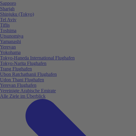
Sapporo
Sharjah
Shinjuku (Tokyo)
Tel Aviv
Tiflis
Toshima
Utsunomiya
Yamanashi
Yerevan
Yokohama
Tokyo-Haneda International Flughafen
Tokyo-Narita Flughafen
Trang Flughafen
Ubon Ratchathanii Flughafen
Udon Thani Flughafen
Yerevan Flughafen
Vereinigte Arabische Emirate
Alle Ziele im Überblick