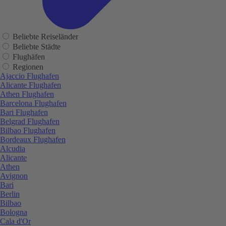
Beliebte Reiseländer
Beliebte Städte
Flughäfen
Regionen
Ajaccio Flughafen
Alicante Flughafen
Athen Flughafen
Barcelona Flughafen
Bari Flughafen
Belgrad Flughafen
Bilbao Flughafen
Bordeaux Flughafen
Alcudia
Alicante
Athen
Avignon
Bari
Berlin
Bilbao
Bologna
Cala d'Or