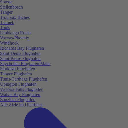
Sousse
Stellenbosch
Tanger
Trou aux Biches
Tsumeb
Tunis
Umhlanga Rocks
Vacoas-Phoenix
Windhoek
Richards Bay Flughafen
Saint-Denis Flughafen
Saint-Pierre Flughafen
Seychellen Flughafen Mahe
Skukuza Flughafen
Tanger Flughafen
Tunis-Carthage Flughafen
Upington Flughafen
Victoria Falls Flughafen
Walvis Bay Flughafen
Zanzibar Flughafen
Alle Ziele im Überblick