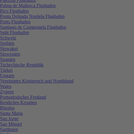
Palermo Flughafen
Palma de Mallorca Flughafen
Pico Flughafen
Ponta Delgada Nordela Flughafen
Porto Flughafen
Santiago de Compostela Flughafen
Split Flughafen
Schweiz
Serbien
Slowakei
Slowenien
Spanien
Tschechische Republik
Türkei
Ungarn
Vereinigtes Königreich und Nordirland
Wales
Zypern
Portugiesisches Festland
Restliches Kroatien
Rhodos
Santa Maria
Sao Jorge
Sao Miguel
Sardinien