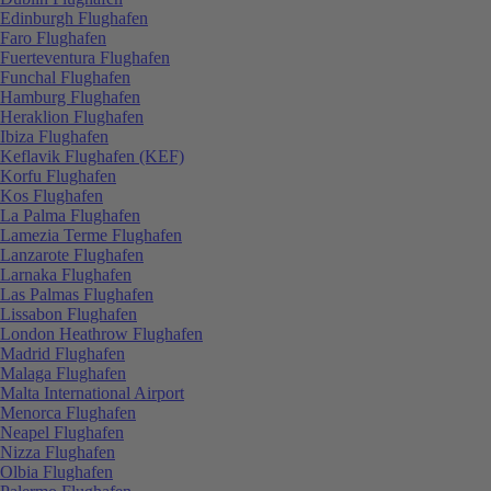
Edinburgh Flughafen
Faro Flughafen
Fuerteventura Flughafen
Funchal Flughafen
Hamburg Flughafen
Heraklion Flughafen
Ibiza Flughafen
Keflavik Flughafen (KEF)
Korfu Flughafen
Kos Flughafen
La Palma Flughafen
Lamezia Terme Flughafen
Lanzarote Flughafen
Larnaka Flughafen
Las Palmas Flughafen
Lissabon Flughafen
London Heathrow Flughafen
Madrid Flughafen
Malaga Flughafen
Malta International Airport
Menorca Flughafen
Neapel Flughafen
Nizza Flughafen
Olbia Flughafen