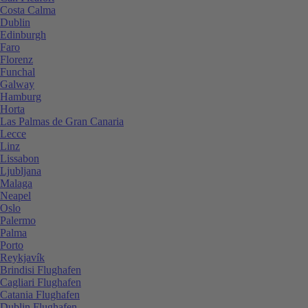
Costa Calma
Dublin
Edinburgh
Faro
Florenz
Funchal
Galway
Hamburg
Horta
Las Palmas de Gran Canaria
Lecce
Linz
Lissabon
Ljubljana
Malaga
Neapel
Oslo
Palermo
Palma
Porto
Reykjavík
Brindisi Flughafen
Cagliari Flughafen
Catania Flughafen
Dublin Flughafen