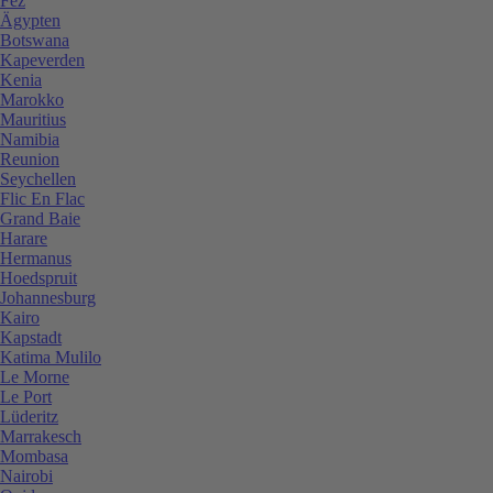
Fez
Ägypten
Botswana
Kapeverden
Kenia
Marokko
Mauritius
Namibia
Reunion
Seychellen
Flic En Flac
Grand Baie
Harare
Hermanus
Hoedspruit
Johannesburg
Kairo
Kapstadt
Katima Mulilo
Le Morne
Le Port
Lüderitz
Marrakesch
Mombasa
Nairobi