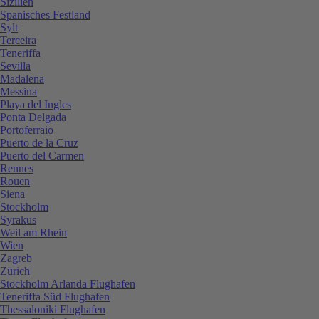
Sizilien
Spanisches Festland
Sylt
Terceira
Teneriffa
Sevilla
Madalena
Messina
Playa del Ingles
Ponta Delgada
Portoferraio
Puerto de la Cruz
Puerto del Carmen
Rennes
Rouen
Siena
Stockholm
Syrakus
Weil am Rhein
Wien
Zagreb
Zürich
Stockholm Arlanda Flughafen
Teneriffa Süd Flughafen
Thessaloniki Flughafen