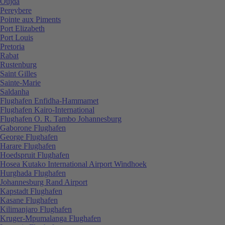
Oujda
Pereybere
Pointe aux Piments
Port Elizabeth
Port Louis
Pretoria
Rabat
Rustenburg
Saint Gilles
Sainte-Marie
Saldanha
Flughafen Enfidha-Hammamet
Flughafen Kairo-International
Flughafen O. R. Tambo Johannesburg
Gaborone Flughafen
George Flughafen
Harare Flughafen
Hoedspruit Flughafen
Hosea Kutako International Airport Windhoek
Hurghada Flughafen
Johannesburg Rand Airport
Kapstadt Flughafen
Kasane Flughafen
Kilimanjaro Flughafen
Kruger-Mpumalanga Flughafen