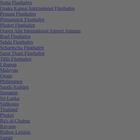
Naha Flughafen
Osaka Kansai International Flughafen
Penang Flughafen
Phitsanulok Flughafen
Phuket Flughafen
Queen Alia International Airport Amman
Riad Flughafen
Salala Flughafen
Schardscha Flughafen
Surat Thani Flughafen
Tiflis Flughafen
Libanon
Malaysia
Oman
Philippinen
Saudi-Arabien
Singapur
Sri Lanka
Südkorea
Thailand
Phuket
Ra's al-Chaima
Rayong
Rishon Letzion
Samui