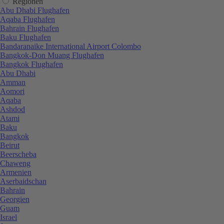
Regionen
Abu Dhabi Flughafen
Aqaba Flughafen
Bahrain Flughafen
Baku Flughafen
Bandaranaike International Airport Colombo
Bangkok-Don Muang Flughafen
Bangkok Flughafen
Abu Dhabi
Amman
Aomori
Aqaba
Ashdod
Atami
Baku
Bangkok
Beirut
Beerscheba
Chaweng
Armenien
Aserbaidschan
Bahrain
Georgien
Guam
Israel