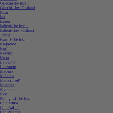
Griechische Inseln
Griechisches Festland
Ibiza
Ios
Istrien
Italienische Inseln
Italienisches Festland
Jandia
Kanarische Inseln
Karpathos
Korfu
Korsika
Kreta
La Palma
Lanzarote
Madeira
Mallorca
Malta (Insel)
Menorca
Mykonos
Pico
Portugiesische Inseln
Cala Millor
Cala Rajada
Can Picafort