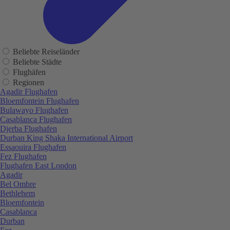
Beliebte Reiseländer
Beliebte Städte
Flughäfen
Regionen
Agadir Flughafen
Bloemfontein Flughafen
Bulawayo Flughafen
Casablanca Flughafen
Djerba Flughafen
Durban King Shaka International Airport
Essaouira Flughafen
Fez Flughafen
Flughafen East London
Agadir
Bel Ombre
Bethlehem
Bloemfontein
Casablanca
Durban