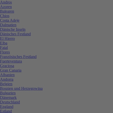
Andros
Azoren
Balearen
Chios
Costa Adeje
Dalmatien
Dänische Inseln
Dänisches Festland
El Hierro
Elba
Faial
Flores
Französisches Festland
Fuerteventura
Graciosa
Gran Canaria
Albanien
Andorra
Belgien
Bosnien und Herzegowina
Bulgarien
Dänemark
Deutschland
England
Estland