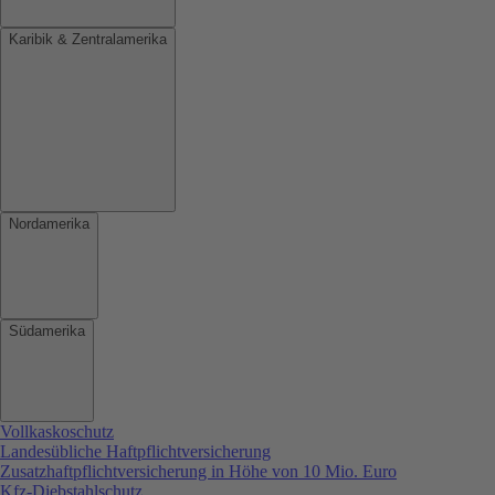
Karibik & Zentralamerika
Nordamerika
Südamerika
Vollkaskoschutz
Landesübliche Haftpflichtversicherung
Zusatzhaftpflichtversicherung in Höhe von 10 Mio. Euro
Kfz-Diebstahlschutz