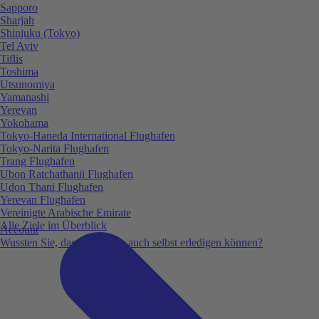
Sapporo
Sharjah
Shinjuku (Tokyo)
Tel Aviv
Tiflis
Toshima
Utsunomiya
Yamanashi
Yerevan
Yokohama
Tokyo-Haneda International Flughafen
Tokyo-Narita Flughafen
Trang Flughafen
Ubon Ratchathanii Flughafen
Udon Thani Flughafen
Yerevan Flughafen
Vereinigte Arabische Emirate
Alle Ziele im Überblick
Account
Wussten Sie, dass Sie vieles auch selbst erledigen können?