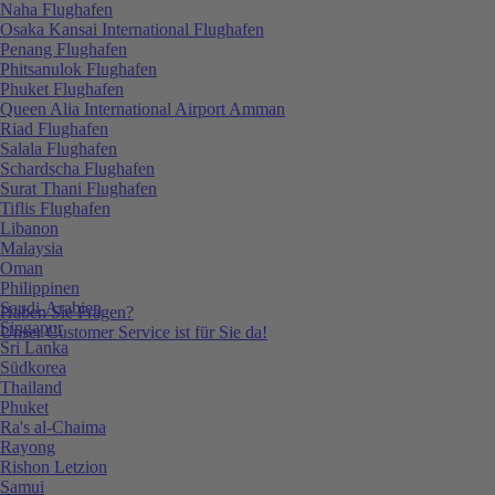
Naha Flughafen
Osaka Kansai International Flughafen
Penang Flughafen
Phitsanulok Flughafen
Phuket Flughafen
Queen Alia International Airport Amman
Riad Flughafen
Salala Flughafen
Schardscha Flughafen
Surat Thani Flughafen
Tiflis Flughafen
Libanon
Malaysia
Oman
Philippinen
Saudi-Arabien
Haben Sie Fragen?
Singapur
Unser Customer Service ist für Sie da!
Sri Lanka
Südkorea
Thailand
Phuket
Ra's al-Chaima
Rayong
Rishon Letzion
Samui