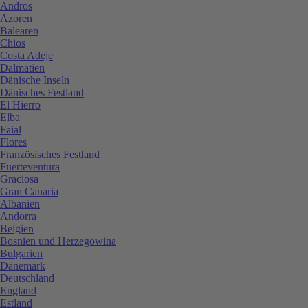
Andros
Azoren
Balearen
Chios
Costa Adeje
Dalmatien
Dänische Inseln
Dänisches Festland
El Hierro
Elba
Faial
Flores
Französisches Festland
Fuerteventura
Graciosa
Gran Canaria
Albanien
Andorra
Belgien
Bosnien und Herzegowina
Bulgarien
Dänemark
Deutschland
England
Estland