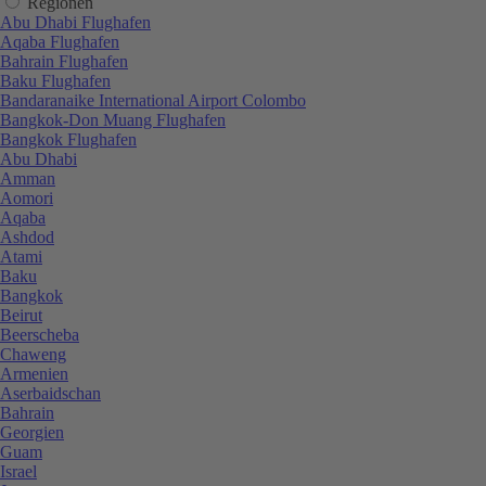
Regionen
Abu Dhabi Flughafen
Aqaba Flughafen
Bahrain Flughafen
Baku Flughafen
Bandaranaike International Airport Colombo
Bangkok-Don Muang Flughafen
Bangkok Flughafen
Abu Dhabi
Amman
Aomori
Aqaba
Ashdod
Atami
Baku
Bangkok
Beirut
Beerscheba
Chaweng
Armenien
Aserbaidschan
Bahrain
Georgien
Guam
Israel