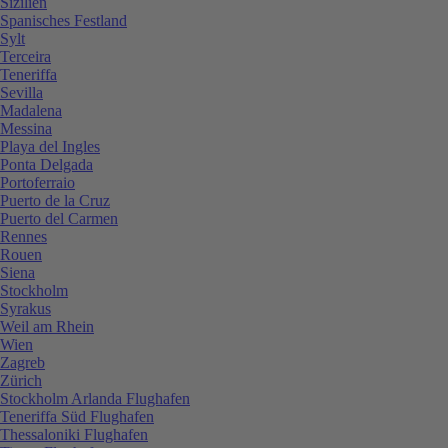
Sizilien
Spanisches Festland
Sylt
Terceira
Teneriffa
Sevilla
Madalena
Messina
Playa del Ingles
Ponta Delgada
Portoferraio
Puerto de la Cruz
Puerto del Carmen
Rennes
Rouen
Siena
Stockholm
Syrakus
Weil am Rhein
Wien
Zagreb
Zürich
Stockholm Arlanda Flughafen
Teneriffa Süd Flughafen
Thessaloniki Flughafen