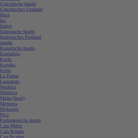
Griechische Inseln
Griechisches Festland
Ibiza
Ios
Istrien
Italienische Inseln
Italienisches Festland
Jandia
Kanarische Inseln
Karpathos
Korfu
Korsika
Kreta
La Palma
Lanzarote
Madeira
Mallorca
Malta (Insel)
Menorca
Mykonos
Pico
Portugiesische Inseln
Cala Millor
Cala Rajada
Can Picafort