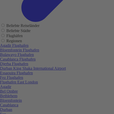
Beliebte Reiseländer
Beliebte Städte
Flughäfen
Regionen
Agadir Flughafen
Bloemfontein Flughafen
Bulawayo Flughafen
Casablanca Flughafen
Djerba Flughafen
Durban King Shaka International Airport
Essaouira Flughafen
Fez Flughafen
Flughafen East London
Agadir
Bel Ombre
Bethlehem
Bloemfontein
Casablanca
Durban