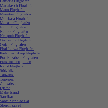
Lanseria Flughafen
Marrakesch Flughafen
Maun Flughafen
Mauritius Flughafen
Mombasa Flughafen
Monastir Flughafen
Nador Flughafen
Nairobi Flughafen
Nelspruit Flughafen
Ouarzazate Flughafen
Oujda Flughafen
Phalaborwa Flughafen
Pietermaritzburg Flughafen
Port Elizabeth Flughafen
Praia Intl. Flughafen
Rabat Flughafen
Südafrika
Tanzania
Tunesien
Zimbabwe
Djerba
Mahe Island
Sansibar
Santa Maria do Sal
Sheikh Zayed