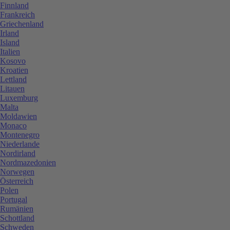
Finnland
Frankreich
Griechenland
Irland
Island
Italien
Kosovo
Kroatien
Lettland
Litauen
Luxemburg
Malta
Moldawien
Monaco
Montenegro
Niederlande
Nordirland
Nordmazedonien
Norwegen
Österreich
Polen
Portugal
Rumänien
Schottland
Schweden