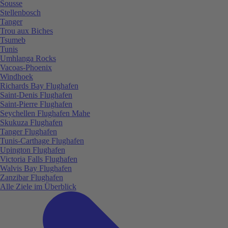
Sousse
Stellenbosch
Tanger
Trou aux Biches
Tsumeb
Tunis
Umhlanga Rocks
Vacoas-Phoenix
Windhoek
Richards Bay Flughafen
Saint-Denis Flughafen
Saint-Pierre Flughafen
Seychellen Flughafen Mahe
Skukuza Flughafen
Tanger Flughafen
Tunis-Carthage Flughafen
Upington Flughafen
Victoria Falls Flughafen
Walvis Bay Flughafen
Zanzibar Flughafen
Alle Ziele im Überblick