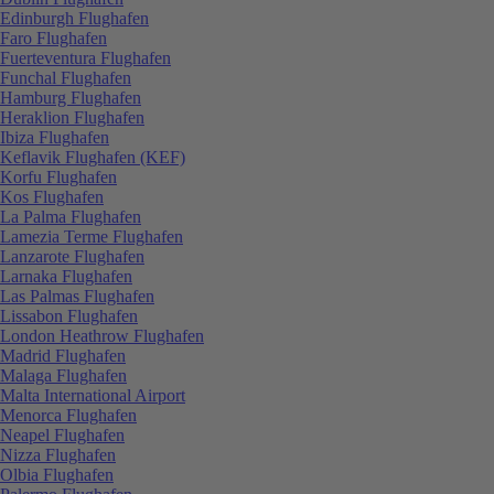
Edinburgh Flughafen
Faro Flughafen
Fuerteventura Flughafen
Funchal Flughafen
Hamburg Flughafen
Heraklion Flughafen
Ibiza Flughafen
Keflavik Flughafen (KEF)
Korfu Flughafen
Kos Flughafen
La Palma Flughafen
Lamezia Terme Flughafen
Lanzarote Flughafen
Larnaka Flughafen
Las Palmas Flughafen
Lissabon Flughafen
London Heathrow Flughafen
Madrid Flughafen
Malaga Flughafen
Malta International Airport
Menorca Flughafen
Neapel Flughafen
Nizza Flughafen
Olbia Flughafen