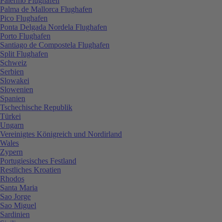
Palermo Flughafen
Palma de Mallorca Flughafen
Pico Flughafen
Ponta Delgada Nordela Flughafen
Porto Flughafen
Santiago de Compostela Flughafen
Split Flughafen
Schweiz
Serbien
Slowakei
Slowenien
Spanien
Tschechische Republik
Türkei
Ungarn
Vereinigtes Königreich und Nordirland
Wales
Zypern
Portugiesisches Festland
Restliches Kroatien
Rhodos
Santa Maria
Sao Jorge
Sao Miguel
Sardinien