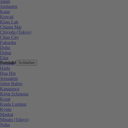
Japan
Jordanien
Katar
Kuwait
Khao Lak
Chiang Mai
Chiyoda (Tokyo)
Chuo City
Fukuoka
Doha
Dubai
Eilat
Kontakt
Fujairah
Schließen
Haifa
Hua Hin
Jerusalem
Johor Bahru
Kanazawa
Kirjat Schmona
Korat
Kuala Lumpur
Kyoto
Maskat
Minato (Tokyo)
Naha