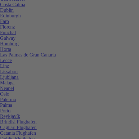
Costa Calma
Dublin
Edinburgh
Faro
Florenz
Funchal
Galway
Hamburg
Horta
Las Palmas de Gran Canaria
Lecce
Linz
Lissabon
Ljubljana
Malaga
Neapel
Oslo
Palermo
Palma
Porto
Reykjavík
Brindisi Flughafen
Cagliari Flughafen
Catania Flughafen
Dublin Flughafen