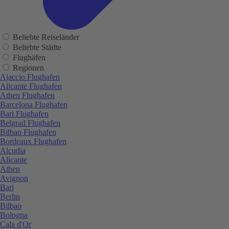
Beliebte Reiseländer
Beliebte Städte
Flughäfen
Regionen
Ajaccio Flughafen
Alicante Flughafen
Athen Flughafen
Barcelona Flughafen
Bari Flughafen
Belgrad Flughafen
Bilbao Flughafen
Bordeaux Flughafen
Alcudia
Alicante
Athen
Avignon
Bari
Berlin
Bilbao
Bologna
Cala d'Or