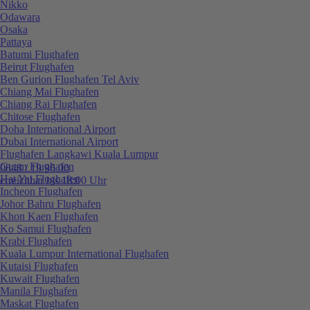
Nikko
Odawara
Osaka
Pattaya
Batumi Flughafen
Beirut Flughafen
Ben Gurion Flughafen Tel Aviv
Chiang Mai Flughafen
Chiang Rai Flughafen
Chitose Flughafen
Doha International Airport
Dubai International Airport
Flughafen Langkawi Kuala Lumpur
Guam Flughafen
0848 / 19 96 00
Hat Yai Flughafen
erreichbar bis 18:00 Uhr
Incheon Flughafen
Johor Bahru Flughafen
Khon Kaen Flughafen
Ko Samui Flughafen
Krabi Flughafen
Kuala Lumpur International Flughafen
Kutaisi Flughafen
Kuwait Flughafen
Manila Flughafen
Maskat Flughafen