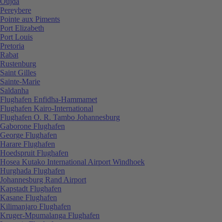
Oujda
Pereybere
Pointe aux Piments
Port Elizabeth
Port Louis
Pretoria
Rabat
Rustenburg
Saint Gilles
Sainte-Marie
Saldanha
Flughafen Enfidha-Hammamet
Flughafen Kairo-International
Flughafen O. R. Tambo Johannesburg
Gaborone Flughafen
George Flughafen
Harare Flughafen
Hoedspruit Flughafen
Hosea Kutako International Airport Windhoek
Hurghada Flughafen
Johannesburg Rand Airport
Kapstadt Flughafen
Kasane Flughafen
Kilimanjaro Flughafen
Kruger-Mpumalanga Flughafen