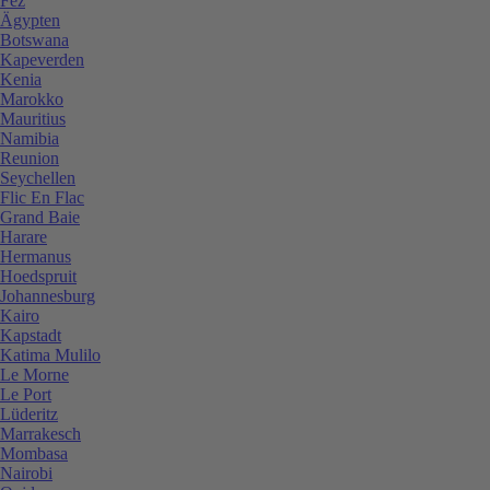
Fez
Ägypten
Botswana
Kapeverden
Kenia
Marokko
Mauritius
Namibia
Reunion
Seychellen
Flic En Flac
Grand Baie
Harare
Hermanus
Hoedspruit
Johannesburg
Kairo
Kapstadt
Katima Mulilo
Le Morne
Le Port
Lüderitz
Marrakesch
Mombasa
Nairobi