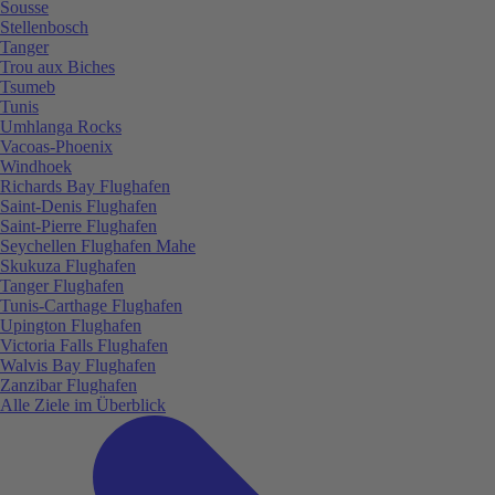
Sousse
Stellenbosch
Tanger
Trou aux Biches
Tsumeb
Tunis
Umhlanga Rocks
Vacoas-Phoenix
Windhoek
Richards Bay Flughafen
Saint-Denis Flughafen
Saint-Pierre Flughafen
Seychellen Flughafen Mahe
Skukuza Flughafen
Tanger Flughafen
Tunis-Carthage Flughafen
Upington Flughafen
Victoria Falls Flughafen
Walvis Bay Flughafen
Zanzibar Flughafen
Alle Ziele im Überblick