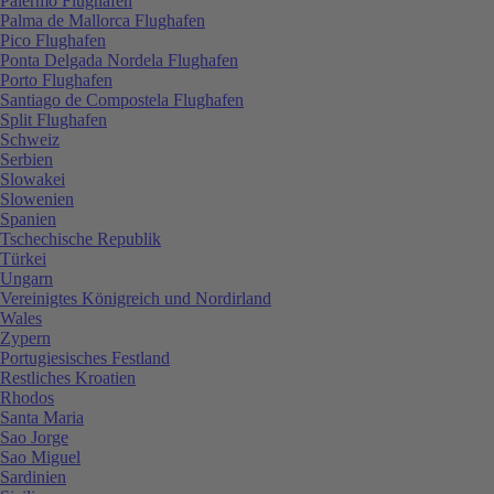
Palermo Flughafen
Palma de Mallorca Flughafen
Pico Flughafen
Ponta Delgada Nordela Flughafen
Porto Flughafen
Santiago de Compostela Flughafen
Split Flughafen
Schweiz
Serbien
Slowakei
Slowenien
Spanien
Tschechische Republik
Türkei
Ungarn
Vereinigtes Königreich und Nordirland
Wales
Zypern
Portugiesisches Festland
Restliches Kroatien
Rhodos
Santa Maria
Sao Jorge
Sao Miguel
Sardinien