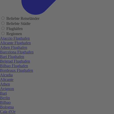
Beliebte Reiseländer
Beliebte Städte
Flughäfen
Regionen
Ajaccio Flughafen
Alicante Flughafen
Athen Flughafen
Barcelona Flughafen
Bari Flughafen
Belgrad Flughafen
Bilbao Flughafen
Bordeaux Flughafen
Alcudia
Alicante
Athen
Avignon
Bari
Berlin
Bilbao
Bologna
Cala d'Or