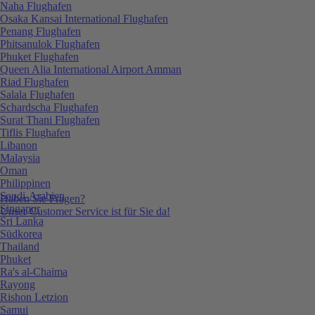
Naha Flughafen
Osaka Kansai International Flughafen
Penang Flughafen
Phitsanulok Flughafen
Phuket Flughafen
Queen Alia International Airport Amman
Riad Flughafen
Salala Flughafen
Schardscha Flughafen
Surat Thani Flughafen
Tiflis Flughafen
Libanon
Malaysia
Oman
Philippinen
Saudi-Arabien
Haben Sie Fragen?
Singapur
Unser Customer Service ist für Sie da!
Sri Lanka
Südkorea
Thailand
Phuket
Ra's al-Chaima
Rayong
Rishon Letzion
Samui