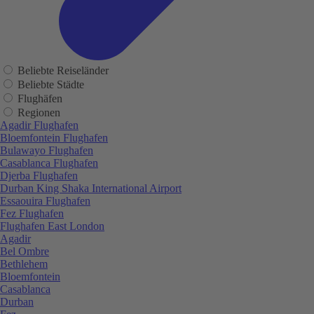
Beliebte Reiseländer
Beliebte Städte
Flughäfen
Regionen
Agadir Flughafen
Bloemfontein Flughafen
Bulawayo Flughafen
Casablanca Flughafen
Djerba Flughafen
Durban King Shaka International Airport
Essaouira Flughafen
Fez Flughafen
Flughafen East London
Agadir
Bel Ombre
Bethlehem
Bloemfontein
Casablanca
Durban