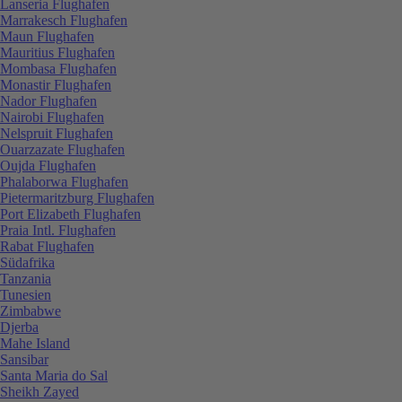
Lanseria Flughafen
Marrakesch Flughafen
Maun Flughafen
Mauritius Flughafen
Mombasa Flughafen
Monastir Flughafen
Nador Flughafen
Nairobi Flughafen
Nelspruit Flughafen
Ouarzazate Flughafen
Oujda Flughafen
Phalaborwa Flughafen
Pietermaritzburg Flughafen
Port Elizabeth Flughafen
Praia Intl. Flughafen
Rabat Flughafen
Südafrika
Tanzania
Tunesien
Zimbabwe
Djerba
Mahe Island
Sansibar
Santa Maria do Sal
Sheikh Zayed