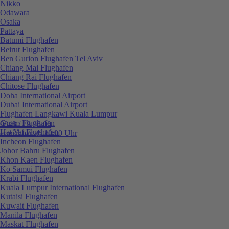
Nikko
Odawara
Osaka
Pattaya
Batumi Flughafen
Beirut Flughafen
Ben Gurion Flughafen Tel Aviv
Chiang Mai Flughafen
Chiang Rai Flughafen
Chitose Flughafen
Doha International Airport
Dubai International Airport
Flughafen Langkawi Kuala Lumpur
Guam Flughafen
0848 / 19 96 00
Hat Yai Flughafen
erreichbar ab 10:00 Uhr
Incheon Flughafen
Johor Bahru Flughafen
Khon Kaen Flughafen
Ko Samui Flughafen
Krabi Flughafen
Kuala Lumpur International Flughafen
Kutaisi Flughafen
Kuwait Flughafen
Manila Flughafen
Maskat Flughafen