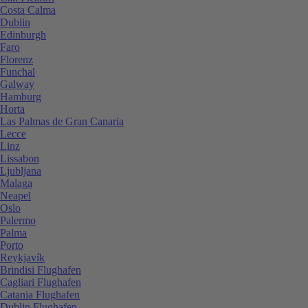
Costa Calma
Dublin
Edinburgh
Faro
Florenz
Funchal
Galway
Hamburg
Horta
Las Palmas de Gran Canaria
Lecce
Linz
Lissabon
Ljubljana
Malaga
Neapel
Oslo
Palermo
Palma
Porto
Reykjavík
Brindisi Flughafen
Cagliari Flughafen
Catania Flughafen
Dublin Flughafen