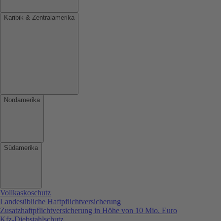
Karibik & Zentralamerika
Nordamerika
Südamerika
Vollkaskoschutz
Landesübliche Haftpflichtversicherung
Zusatzhaftpflichtversicherung in Höhe von 10 Mio. Euro
Kfz-Diebstahlschutz