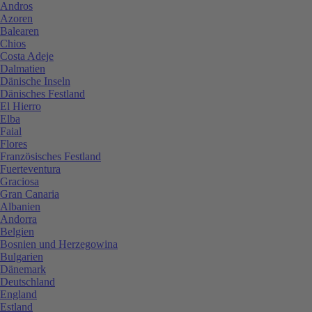
Andros
Azoren
Balearen
Chios
Costa Adeje
Dalmatien
Dänische Inseln
Dänisches Festland
El Hierro
Elba
Faial
Flores
Französisches Festland
Fuerteventura
Graciosa
Gran Canaria
Albanien
Andorra
Belgien
Bosnien und Herzegowina
Bulgarien
Dänemark
Deutschland
England
Estland