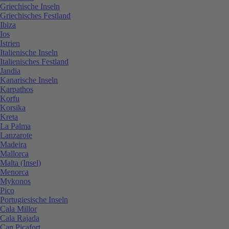
Griechische Inseln
Griechisches Festland
Ibiza
Ios
Istrien
Italienische Inseln
Italienisches Festland
Jandia
Kanarische Inseln
Karpathos
Korfu
Korsika
Kreta
La Palma
Lanzarote
Madeira
Mallorca
Malta (Insel)
Menorca
Mykonos
Pico
Portugiesische Inseln
Cala Millor
Cala Rajada
Can Picafort