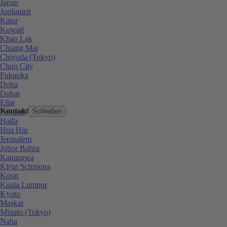
Japan
Jordanien
Katar
Kuwait
Khao Lak
Chiang Mai
Chiyoda (Tokyo)
Chuo City
Fukuoka
Doha
Dubai
Eilat
Kontakt
Fujairah
Schließen
Haifa
Hua Hin
Jerusalem
Johor Bahru
Kanazawa
Kirjat Schmona
Korat
Kuala Lumpur
Kyoto
Maskat
Minato (Tokyo)
Naha