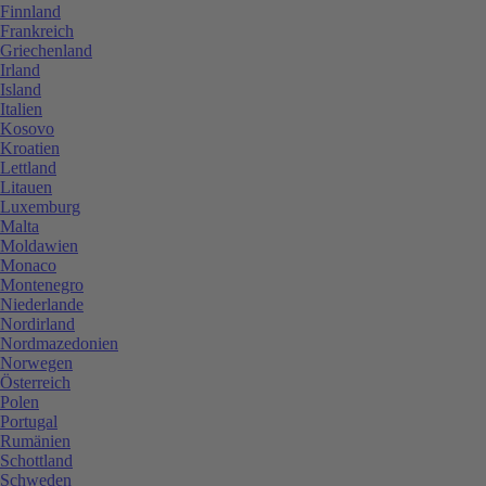
Finnland
Frankreich
Griechenland
Irland
Island
Italien
Kosovo
Kroatien
Lettland
Litauen
Luxemburg
Malta
Moldawien
Monaco
Montenegro
Niederlande
Nordirland
Nordmazedonien
Norwegen
Österreich
Polen
Portugal
Rumänien
Schottland
Schweden