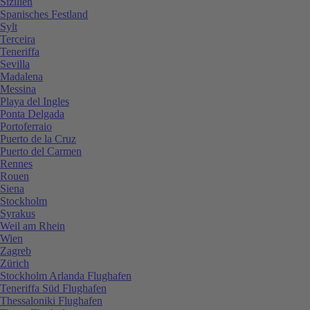
Sizilien
Spanisches Festland
Sylt
Terceira
Teneriffa
Sevilla
Madalena
Messina
Playa del Ingles
Ponta Delgada
Portoferraio
Puerto de la Cruz
Puerto del Carmen
Rennes
Rouen
Siena
Stockholm
Syrakus
Weil am Rhein
Wien
Zagreb
Zürich
Stockholm Arlanda Flughafen
Teneriffa Süd Flughafen
Thessaloniki Flughafen