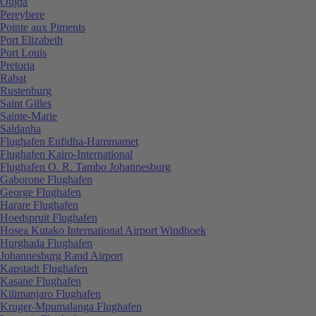
Oujda
Pereybere
Pointe aux Piments
Port Elizabeth
Port Louis
Pretoria
Rabat
Rustenburg
Saint Gilles
Sainte-Marie
Saldanha
Flughafen Enfidha-Hammamet
Flughafen Kairo-International
Flughafen O. R. Tambo Johannesburg
Gaborone Flughafen
George Flughafen
Harare Flughafen
Hoedspruit Flughafen
Hosea Kutako International Airport Windhoek
Hurghada Flughafen
Johannesburg Rand Airport
Kapstadt Flughafen
Kasane Flughafen
Kilimanjaro Flughafen
Kruger-Mpumalanga Flughafen