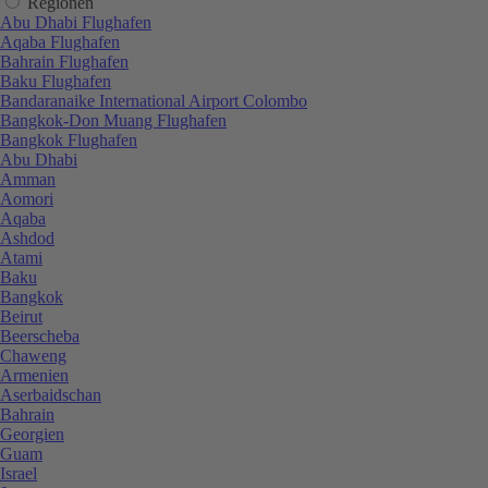
Regionen
Abu Dhabi Flughafen
Aqaba Flughafen
Bahrain Flughafen
Baku Flughafen
Bandaranaike International Airport Colombo
Bangkok-Don Muang Flughafen
Bangkok Flughafen
Abu Dhabi
Amman
Aomori
Aqaba
Ashdod
Atami
Baku
Bangkok
Beirut
Beerscheba
Chaweng
Armenien
Aserbaidschan
Bahrain
Georgien
Guam
Israel