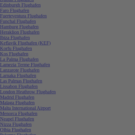
Edinburgh Flughafen
Faro Flughafen
Fuerteventura Flughafen
Funchal Flughafen
Hamburg Flughafen
Heraklion Flughafen
Ibiza Flughafen
Keflavik Flughafen (KEF)
Korfu Flughafen
Kos Flughafen
La Palma Flughafen
Lamezia Terme Flughafen
Lanzarote Flughafen
Larnaka Flughafen
Las Palmas Flughafen
Lissabon Flughafen
London Heathrow Flughafen
Madrid Flughafen
Malaga Flughafen
Malta International Airport
Menorca Flughafen
Neapel Flughafen
Nizza Flughafen
Olbia Flughafen