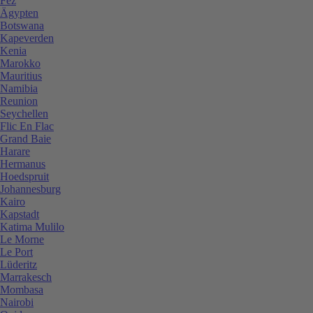
Fez
Ägypten
Botswana
Kapeverden
Kenia
Marokko
Mauritius
Namibia
Reunion
Seychellen
Flic En Flac
Grand Baie
Harare
Hermanus
Hoedspruit
Johannesburg
Kairo
Kapstadt
Katima Mulilo
Le Morne
Le Port
Lüderitz
Marrakesch
Mombasa
Nairobi