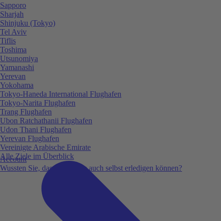
Sapporo
Sharjah
Shinjuku (Tokyo)
Tel Aviv
Tiflis
Toshima
Utsunomiya
Yamanashi
Yerevan
Yokohama
Tokyo-Haneda International Flughafen
Tokyo-Narita Flughafen
Trang Flughafen
Ubon Ratchathanii Flughafen
Udon Thani Flughafen
Yerevan Flughafen
Vereinigte Arabische Emirate
Alle Ziele im Überblick
Account
Wussten Sie, dass Sie vieles auch selbst erledigen können?