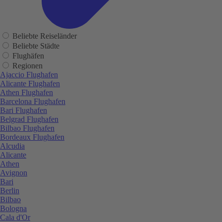
Beliebte Reiseländer
Beliebte Städte
Flughäfen
Regionen
Ajaccio Flughafen
Alicante Flughafen
Athen Flughafen
Barcelona Flughafen
Bari Flughafen
Belgrad Flughafen
Bilbao Flughafen
Bordeaux Flughafen
Alcudia
Alicante
Athen
Avignon
Bari
Berlin
Bilbao
Bologna
Cala d'Or