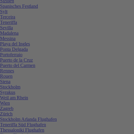
Sizilien
Spanisches Festland
Sylt
Terceira
Teneriffa
Sevilla
Madalena
Messina
Playa del Ingles
Ponta Delgada
Portoferraio
Puerto de la Cruz
Puerto del Carmen
Rennes
Rouen
Siena
Stockholm
Syrakus
Weil am Rhein
Wien
Zagreb
Zürich
Stockholm Arlanda Flughafen
Teneriffa Süd Flughafen
Thessaloniki Flughafen