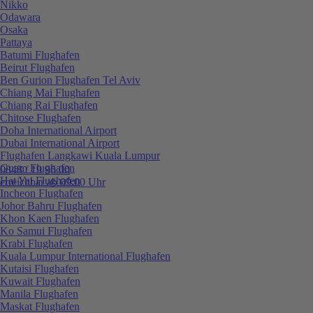
Nikko
Odawara
Osaka
Pattaya
Batumi Flughafen
Beirut Flughafen
Ben Gurion Flughafen Tel Aviv
Chiang Mai Flughafen
Chiang Rai Flughafen
Chitose Flughafen
Doha International Airport
Dubai International Airport
Flughafen Langkawi Kuala Lumpur
Guam Flughafen
0848 / 19 96 00
Hat Yai Flughafen
erreichbar ab 09:00 Uhr
Incheon Flughafen
Johor Bahru Flughafen
Khon Kaen Flughafen
Ko Samui Flughafen
Krabi Flughafen
Kuala Lumpur International Flughafen
Kutaisi Flughafen
Kuwait Flughafen
Manila Flughafen
Maskat Flughafen