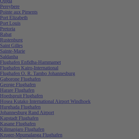
Oujda
Pereybere
Pointe aux Piments
Port Elizabeth
Port Louis
Pretoria
Rabat
Rustenburg
Saint Gilles
Sainte-Marie
Saldanha
Flughafen Enfidha-Hammamet
Flughafen Kairo-International
Flughafen O. R. Tambo Johannesburg
Gaborone Flughafen
George Flughafen
Harare Flughafen
Hoedspruit Flughafen
Hosea Kutako International Airport Windhoek
Hurghada Flughafen
Johannesburg Rand Airport
Kapstadt Flughafen
Kasane Flughafen
Kilimanjaro Flughafen
Kruger-Mpumalanga Flughafen