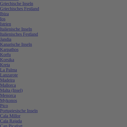
Griechische Inseln
Griechisches Festland
Ibiza
Ios
Istrien
Italienische Inseln
Italienisches Festland
Jandia
Kanarische Inseln
Karpathos
Korfu
Korsika
Kreta
La Palma
Lanzarote
Madeira
Mallorca
Malta (Insel)
Menorca
Mykonos
Pico
Portugiesische Inseln
Cala Millor
Cala Rajada
Can Picafort