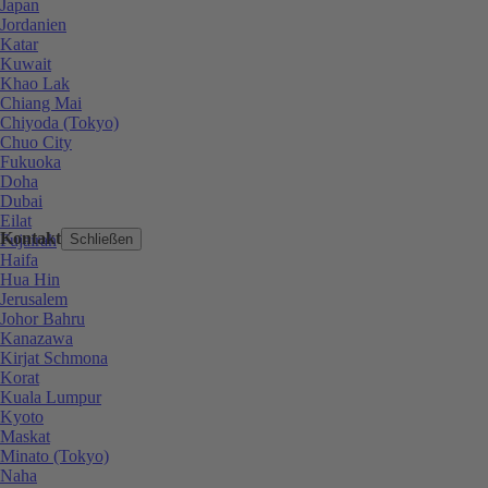
Japan
Jordanien
Katar
Kuwait
Khao Lak
Chiang Mai
Chiyoda (Tokyo)
Chuo City
Fukuoka
Doha
Dubai
Eilat
Kontakt
Fujairah
Schließen
Haifa
Hua Hin
Jerusalem
Johor Bahru
Kanazawa
Kirjat Schmona
Korat
Kuala Lumpur
Kyoto
Maskat
Minato (Tokyo)
Naha