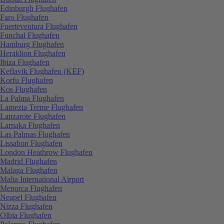
Edinburgh Flughafen
Faro Flughafen
Fuerteventura Flughafen
Funchal Flughafen
Hamburg Flughafen
Heraklion Flughafen
Ibiza Flughafen
Keflavik Flughafen (KEF)
Korfu Flughafen
Kos Flughafen
La Palma Flughafen
Lamezia Terme Flughafen
Lanzarote Flughafen
Larnaka Flughafen
Las Palmas Flughafen
Lissabon Flughafen
London Heathrow Flughafen
Madrid Flughafen
Malaga Flughafen
Malta International Airport
Menorca Flughafen
Neapel Flughafen
Nizza Flughafen
Olbia Flughafen