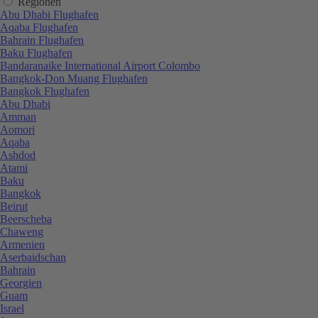
Regionen
Abu Dhabi Flughafen
Aqaba Flughafen
Bahrain Flughafen
Baku Flughafen
Bandaranaike International Airport Colombo
Bangkok-Don Muang Flughafen
Bangkok Flughafen
Abu Dhabi
Amman
Aomori
Aqaba
Ashdod
Atami
Baku
Bangkok
Beirut
Beerscheba
Chaweng
Armenien
Aserbaidschan
Bahrain
Georgien
Guam
Israel