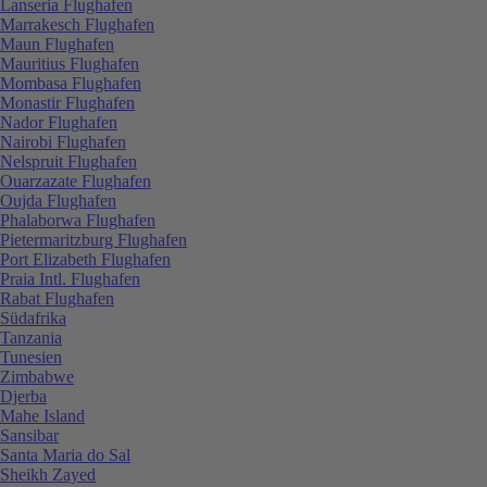
Lanseria Flughafen
Marrakesch Flughafen
Maun Flughafen
Mauritius Flughafen
Mombasa Flughafen
Monastir Flughafen
Nador Flughafen
Nairobi Flughafen
Nelspruit Flughafen
Ouarzazate Flughafen
Oujda Flughafen
Phalaborwa Flughafen
Pietermaritzburg Flughafen
Port Elizabeth Flughafen
Praia Intl. Flughafen
Rabat Flughafen
Südafrika
Tanzania
Tunesien
Zimbabwe
Djerba
Mahe Island
Sansibar
Santa Maria do Sal
Sheikh Zayed