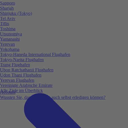
Sapporo
Sharjah
Shinjuku (Tokyo)
Tel Aviv
Tiflis
Toshima
Utsunomiya
Yamanashi
Yerevan
Yokohama
Tokyo-Haneda International Flughafen
Tokyo-Narita Flughafen
Trang Flughafen
Ubon Ratchathanii Flughafen
Udon Thani Flughafen
Yerevan Flughafen
Vereinigte Arabische Emirate
Alle Ziele im Überblick
Account
Wussten Sie, dass Sie vieles auch selbst erledigen können?