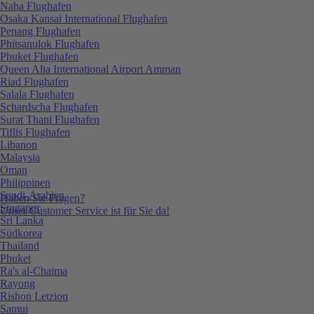
Naha Flughafen
Osaka Kansai International Flughafen
Penang Flughafen
Phitsanulok Flughafen
Phuket Flughafen
Queen Alia International Airport Amman
Riad Flughafen
Salala Flughafen
Schardscha Flughafen
Surat Thani Flughafen
Tiflis Flughafen
Libanon
Malaysia
Oman
Philippinen
Saudi-Arabien
Haben Sie Fragen?
Singapur
Unser Customer Service ist für Sie da!
Sri Lanka
Südkorea
Thailand
Phuket
Ra's al-Chaima
Rayong
Rishon Letzion
Samui