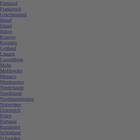
Finnland
Frankreich
Griechenland
Irland
Island
Italien
Kosovo
Kroatien
Lettland
Litauen
Luxemburg
Malta
Moldawien
Monaco
Montenegro
Niederlande
Nordirland
Nordmazedonien
Norwegen
Österreich
Polen
Portugal
Rumänien
Schottland
Schweden