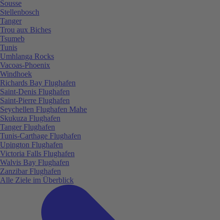
Sousse
Stellenbosch
Tanger
Trou aux Biches
Tsumeb
Tunis
Umhlanga Rocks
Vacoas-Phoenix
Windhoek
Richards Bay Flughafen
Saint-Denis Flughafen
Saint-Pierre Flughafen
Seychellen Flughafen Mahe
Skukuza Flughafen
Tanger Flughafen
Tunis-Carthage Flughafen
Upington Flughafen
Victoria Falls Flughafen
Walvis Bay Flughafen
Zanzibar Flughafen
Alle Ziele im Überblick