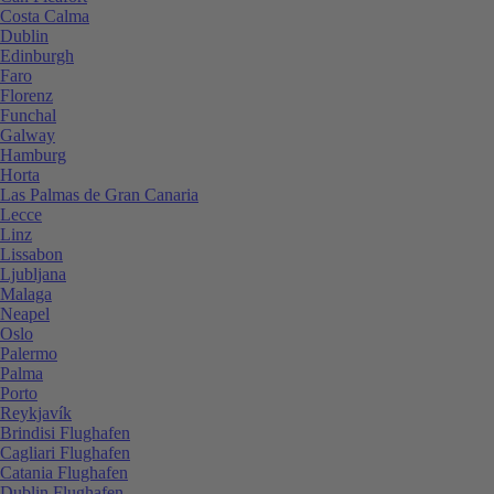
Costa Calma
Dublin
Edinburgh
Faro
Florenz
Funchal
Galway
Hamburg
Horta
Las Palmas de Gran Canaria
Lecce
Linz
Lissabon
Ljubljana
Malaga
Neapel
Oslo
Palermo
Palma
Porto
Reykjavík
Brindisi Flughafen
Cagliari Flughafen
Catania Flughafen
Dublin Flughafen