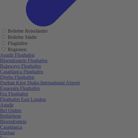
Beliebte Reiseländer
Beliebte Städte
Flughäfen
Regionen
Agadir Flughafen
Bloemfontein Flughafen
Bulawayo Flughafen
Casablanca Flughafen
Djerba Flughafen
Durban King Shaka International Airport
Essaouira Flughafen
Fez Flughafen
Flughafen East London
Agadir
Bel Ombre
Bethlehem
Bloemfontein
Casablanca
Durban