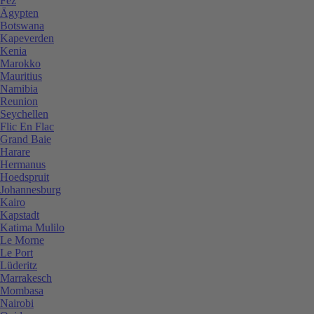
Fez
Ägypten
Botswana
Kapeverden
Kenia
Marokko
Mauritius
Namibia
Reunion
Seychellen
Flic En Flac
Grand Baie
Harare
Hermanus
Hoedspruit
Johannesburg
Kairo
Kapstadt
Katima Mulilo
Le Morne
Le Port
Lüderitz
Marrakesch
Mombasa
Nairobi