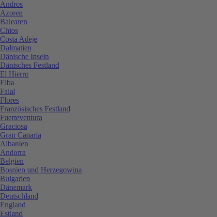
Andros
Azoren
Balearen
Chios
Costa Adeje
Dalmatien
Dänische Inseln
Dänisches Festland
El Hierro
Elba
Faial
Flores
Französisches Festland
Fuerteventura
Graciosa
Gran Canaria
Albanien
Andorra
Belgien
Bosnien und Herzegowina
Bulgarien
Dänemark
Deutschland
England
Estland