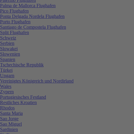
Palermo Flughafen
Palma de Mallorca Flughafen
Pico Flughafen
Ponta Delgada Nordela Flughafen
Porto Flughafen
Santiago de Compostela Flughafen
Split Flughafen
Schweiz
Serbien
Slowakei
Slowenien
Spanien
Tschechische Republik
Türkei
Ungarn
Vereinigtes Königreich und Nordirland
Wales
Zypern
Portugiesisches Festland
Restliches Kroatien
Rhodos
Santa Maria
Sao Jorge
Sao Miguel
Sardinien