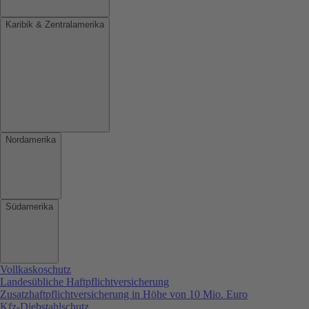
Karibik & Zentralamerika
Nordamerika
Südamerika
Vollkaskoschutz
Landesübliche Haftpflichtversicherung
Zusatzhaftpflichtversicherung in Höhe von 10 Mio. Euro
Kfz-Diebstahlschutz