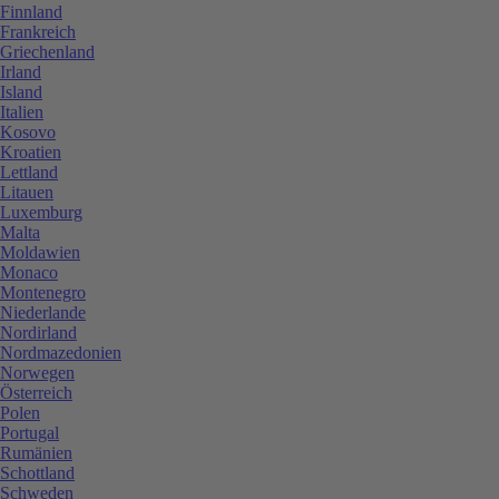
Finnland
Frankreich
Griechenland
Irland
Island
Italien
Kosovo
Kroatien
Lettland
Litauen
Luxemburg
Malta
Moldawien
Monaco
Montenegro
Niederlande
Nordirland
Nordmazedonien
Norwegen
Österreich
Polen
Portugal
Rumänien
Schottland
Schweden