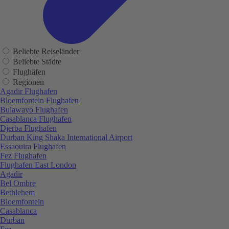
Beliebte Reiseländer
Beliebte Städte
Flughäfen
Regionen
Agadir Flughafen
Bloemfontein Flughafen
Bulawayo Flughafen
Casablanca Flughafen
Djerba Flughafen
Durban King Shaka International Airport
Essaouira Flughafen
Fez Flughafen
Flughafen East London
Agadir
Bel Ombre
Bethlehem
Bloemfontein
Casablanca
Durban