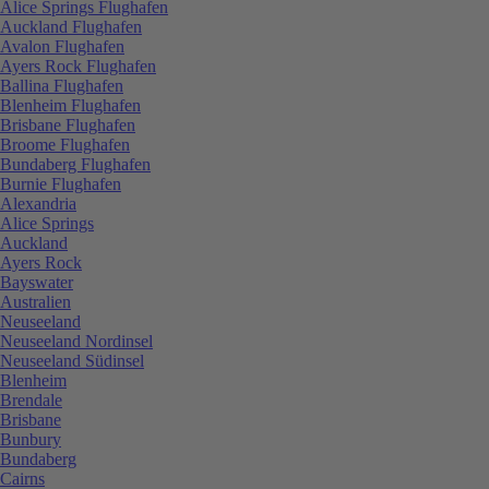
Alice Springs Flughafen
Auckland Flughafen
Avalon Flughafen
Ayers Rock Flughafen
Ballina Flughafen
Blenheim Flughafen
Brisbane Flughafen
Broome Flughafen
Bundaberg Flughafen
Burnie Flughafen
Alexandria
Alice Springs
Auckland
Ayers Rock
Bayswater
Australien
Neuseeland
Neuseeland Nordinsel
Neuseeland Südinsel
Blenheim
Brendale
Brisbane
Bunbury
Bundaberg
Cairns