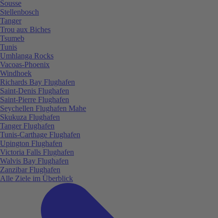
Sousse
Stellenbosch
Tanger
Trou aux Biches
Tsumeb
Tunis
Umhlanga Rocks
Vacoas-Phoenix
Windhoek
Richards Bay Flughafen
Saint-Denis Flughafen
Saint-Pierre Flughafen
Seychellen Flughafen Mahe
Skukuza Flughafen
Tanger Flughafen
Tunis-Carthage Flughafen
Upington Flughafen
Victoria Falls Flughafen
Walvis Bay Flughafen
Zanzibar Flughafen
Alle Ziele im Überblick