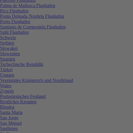
Palermo Flughafen
Palma de Mallorca Flughafen
Pico Flughafen
Ponta Delgada Nordela Flughafen
Porto Flughafen
Santiago de Compostela Flughafen
Split Flughafen
Schweiz
Serbien
Slowakei
Slowenien
Spanien
Tschechische Republik
Türkei
Ungarn
Vereinigtes Königreich und Nordirland
Wales
Zypern
Portugiesisches Festland
Restliches Kroatien
Rhodos
Santa Maria
Sao Jorge
Sao Miguel
Sardinien