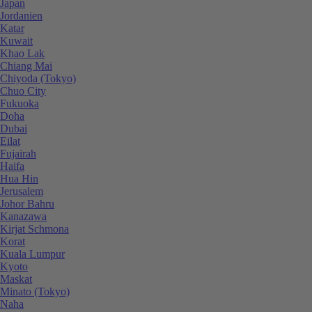
Japan
Jordanien
Katar
Kuwait
Khao Lak
Chiang Mai
Chiyoda (Tokyo)
Chuo City
Fukuoka
Doha
Dubai
Eilat
Fujairah
Haifa
Hua Hin
Jerusalem
Johor Bahru
Kanazawa
Kirjat Schmona
Korat
Kuala Lumpur
Kyoto
Maskat
Minato (Tokyo)
Naha