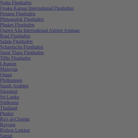
Naha Flughafen
Osaka Kansai International Flughafen
Penang Flughafen
Phitsanulok Flughafen
Phuket Flughafen
Queen Alia International Airport Amman
Riad Flughafen
Salala Flughafen
Schardscha Flughafen
Surat Thani Flughafen
Tiflis Flughafen
Libanon
Malaysia
Oman
Philippinen
Saudi-Arabien
Singapur
Sri Lanka
Südkorea
Thailand
Phuket
Ra's al-Chaima
Rayong
Rishon Letzion
Samui