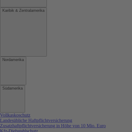
Karibik & Zentralamerika
Nordamerika
Südamerika
Vollkaskoschutz
Landesübliche Haftpflichtversicherung
Zusatzhaftpflichtversicherung in Höhe von 10 Mio. Euro
Kfz-Diebstahlschutz