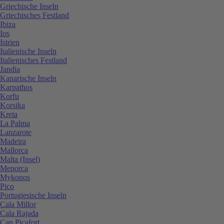
Griechische Inseln
Griechisches Festland
Ibiza
Ios
Istrien
Italienische Inseln
Italienisches Festland
Jandia
Kanarische Inseln
Karpathos
Korfu
Korsika
Kreta
La Palma
Lanzarote
Madeira
Mallorca
Malta (Insel)
Menorca
Mykonos
Pico
Portugiesische Inseln
Cala Millor
Cala Rajada
Can Picafort