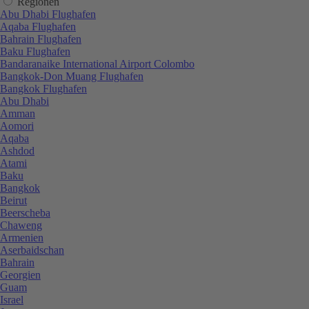
Regionen
Abu Dhabi Flughafen
Aqaba Flughafen
Bahrain Flughafen
Baku Flughafen
Bandaranaike International Airport Colombo
Bangkok-Don Muang Flughafen
Bangkok Flughafen
Abu Dhabi
Amman
Aomori
Aqaba
Ashdod
Atami
Baku
Bangkok
Beirut
Beerscheba
Chaweng
Armenien
Aserbaidschan
Bahrain
Georgien
Guam
Israel