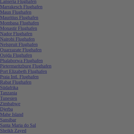
Lanseria Flughafen
Marrakesch Flughafen
Maun Flughafen
Mauritius Flughafen
Mombasa Flughafen
Monastir Flughafen
Nador Flughafen
Nairobi Flughafen
Nelspruit Flughafen
Ouarzazate Flughafen
Oujda Flughafen
Phalaborwa Flughafen
Pietermaritzburg Flughafen
Port Elizabeth Flughafen
Praia Intl. Flughafen
Rabat Flughafen
Südafrika
Tanzania
Tunesien
Zimbabwe
Djerba
Mahe Island
Sansibar
Santa Maria do Sal
Sheikh Zayed