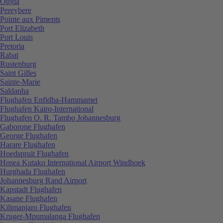
Oujda
Pereybere
Pointe aux Piments
Port Elizabeth
Port Louis
Pretoria
Rabat
Rustenburg
Saint Gilles
Sainte-Marie
Saldanha
Flughafen Enfidha-Hammamet
Flughafen Kairo-International
Flughafen O. R. Tambo Johannesburg
Gaborone Flughafen
George Flughafen
Harare Flughafen
Hoedspruit Flughafen
Hosea Kutako International Airport Windhoek
Hurghada Flughafen
Johannesburg Rand Airport
Kapstadt Flughafen
Kasane Flughafen
Kilimanjaro Flughafen
Kruger-Mpumalanga Flughafen