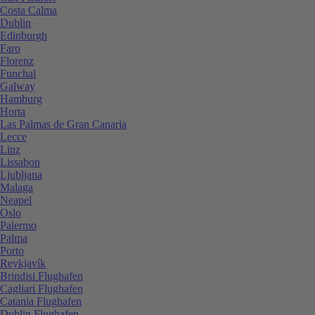
Costa Calma
Dublin
Edinburgh
Faro
Florenz
Funchal
Galway
Hamburg
Horta
Las Palmas de Gran Canaria
Lecce
Linz
Lissabon
Ljubljana
Malaga
Neapel
Oslo
Palermo
Palma
Porto
Reykjavík
Brindisi Flughafen
Cagliari Flughafen
Catania Flughafen
Dublin Flughafen