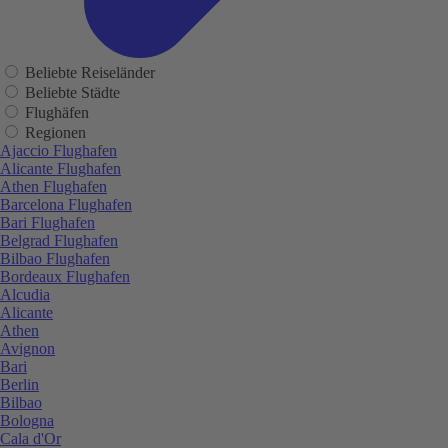
Beliebte Reiseländer
Beliebte Städte
Flughäfen
Regionen
Ajaccio Flughafen
Alicante Flughafen
Athen Flughafen
Barcelona Flughafen
Bari Flughafen
Belgrad Flughafen
Bilbao Flughafen
Bordeaux Flughafen
Alcudia
Alicante
Athen
Avignon
Bari
Berlin
Bilbao
Bologna
Cala d'Or