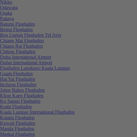
Nikko
Odawara
Osaka
Pattaya
Batumi Flughafen
Beirut Flughafen
Ben Gurion Flughafen Tel Aviv
Chiang Mai Flughafen
Chiang Rai Flughafen
Chitose Flughafen
Doha International Airport
Dubai International Airport
Flughafen Langkawi Kuala Lumpur
Guam Flughafen
Hat Yai Flughafen
Incheon Flughafen
Johor Bahru Flughafen
Khon Kaen Flughafen
Ko Samui Flughafen
Krabi Flughafen
Kuala Lumpur International Flughafen
Kutaisi Flughafen
Kuwait Flughafen
Manila Flughafen
Maskat Flughafen