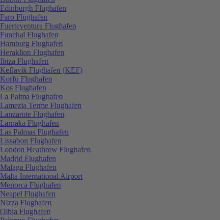
Edinburgh Flughafen
Faro Flughafen
Fuerteventura Flughafen
Funchal Flughafen
Hamburg Flughafen
Heraklion Flughafen
Ibiza Flughafen
Keflavik Flughafen (KEF)
Korfu Flughafen
Kos Flughafen
La Palma Flughafen
Lamezia Terme Flughafen
Lanzarote Flughafen
Larnaka Flughafen
Las Palmas Flughafen
Lissabon Flughafen
London Heathrow Flughafen
Madrid Flughafen
Malaga Flughafen
Malta International Airport
Menorca Flughafen
Neapel Flughafen
Nizza Flughafen
Olbia Flughafen