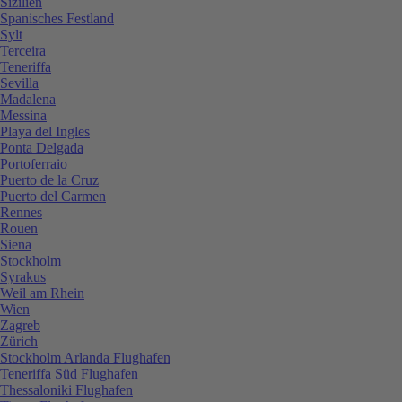
Sizilien
Spanisches Festland
Sylt
Terceira
Teneriffa
Sevilla
Madalena
Messina
Playa del Ingles
Ponta Delgada
Portoferraio
Puerto de la Cruz
Puerto del Carmen
Rennes
Rouen
Siena
Stockholm
Syrakus
Weil am Rhein
Wien
Zagreb
Zürich
Stockholm Arlanda Flughafen
Teneriffa Süd Flughafen
Thessaloniki Flughafen