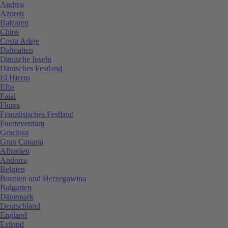
Andros
Azoren
Balearen
Chios
Costa Adeje
Dalmatien
Dänische Inseln
Dänisches Festland
El Hierro
Elba
Faial
Flores
Französisches Festland
Fuerteventura
Graciosa
Gran Canaria
Albanien
Andorra
Belgien
Bosnien und Herzegowina
Bulgarien
Dänemark
Deutschland
England
Estland