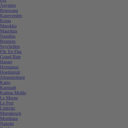
Fez
Ägypten
Botswana
Kapeverden
Kenia
Marokko
Mauritius
Namibia
Reunion
Seychellen
Flic En Flac
Grand Baie
Harare
Hermanus
Hoedspruit
Johannesburg
Kairo
Kapstadt
Katima Mulilo
Le Morne
Le Port
Lüderitz
Marrakesch
Mombasa
Nairobi