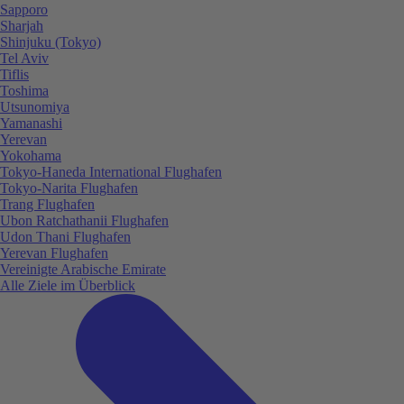
Sapporo
Sharjah
Shinjuku (Tokyo)
Tel Aviv
Tiflis
Toshima
Utsunomiya
Yamanashi
Yerevan
Yokohama
Tokyo-Haneda International Flughafen
Tokyo-Narita Flughafen
Trang Flughafen
Ubon Ratchathanii Flughafen
Udon Thani Flughafen
Yerevan Flughafen
Vereinigte Arabische Emirate
Alle Ziele im Überblick