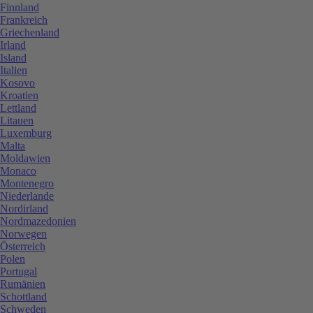
Finnland
Frankreich
Griechenland
Irland
Island
Italien
Kosovo
Kroatien
Lettland
Litauen
Luxemburg
Malta
Moldawien
Monaco
Montenegro
Niederlande
Nordirland
Nordmazedonien
Norwegen
Österreich
Polen
Portugal
Rumänien
Schottland
Schweden