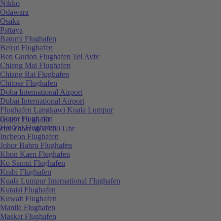
Nikko
Odawara
Osaka
Pattaya
Batumi Flughafen
Beirut Flughafen
Ben Gurion Flughafen Tel Aviv
Chiang Mai Flughafen
Chiang Rai Flughafen
Chitose Flughafen
Doha International Airport
Dubai International Airport
Flughafen Langkawi Kuala Lumpur
Guam Flughafen
0848 / 19 96 00
Hat Yai Flughafen
erreichbar ab 09:00 Uhr
Incheon Flughafen
Johor Bahru Flughafen
Khon Kaen Flughafen
Ko Samui Flughafen
Krabi Flughafen
Kuala Lumpur International Flughafen
Kutaisi Flughafen
Kuwait Flughafen
Manila Flughafen
Maskat Flughafen