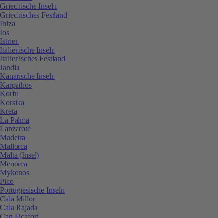
Griechische Inseln
Griechisches Festland
Ibiza
Ios
Istrien
Italienische Inseln
Italienisches Festland
Jandia
Kanarische Inseln
Karpathos
Korfu
Korsika
Kreta
La Palma
Lanzarote
Madeira
Mallorca
Malta (Insel)
Menorca
Mykonos
Pico
Portugiesische Inseln
Cala Millor
Cala Rajada
Can Picafort