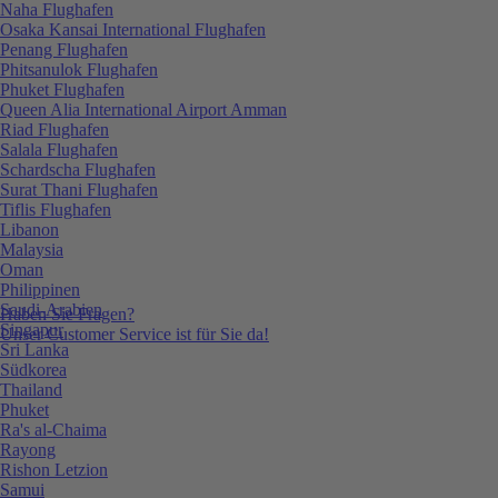
Naha Flughafen
Osaka Kansai International Flughafen
Penang Flughafen
Phitsanulok Flughafen
Phuket Flughafen
Queen Alia International Airport Amman
Riad Flughafen
Salala Flughafen
Schardscha Flughafen
Surat Thani Flughafen
Tiflis Flughafen
Libanon
Malaysia
Oman
Philippinen
Saudi-Arabien
Haben Sie Fragen?
Singapur
Unser Customer Service ist für Sie da!
Sri Lanka
Südkorea
Thailand
Phuket
Ra's al-Chaima
Rayong
Rishon Letzion
Samui