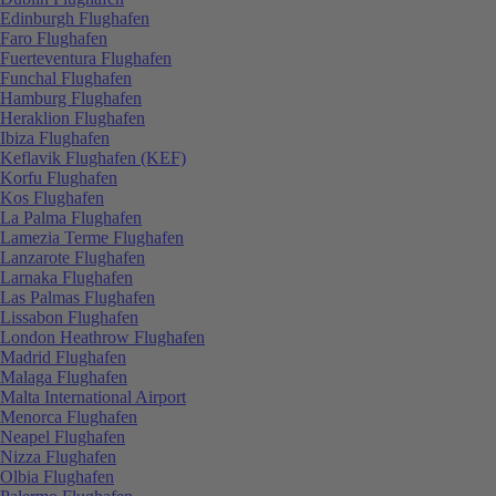
Edinburgh Flughafen
Faro Flughafen
Fuerteventura Flughafen
Funchal Flughafen
Hamburg Flughafen
Heraklion Flughafen
Ibiza Flughafen
Keflavik Flughafen (KEF)
Korfu Flughafen
Kos Flughafen
La Palma Flughafen
Lamezia Terme Flughafen
Lanzarote Flughafen
Larnaka Flughafen
Las Palmas Flughafen
Lissabon Flughafen
London Heathrow Flughafen
Madrid Flughafen
Malaga Flughafen
Malta International Airport
Menorca Flughafen
Neapel Flughafen
Nizza Flughafen
Olbia Flughafen