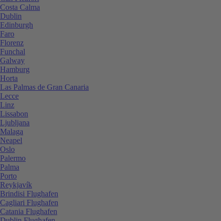
Costa Calma
Dublin
Edinburgh
Faro
Florenz
Funchal
Galway
Hamburg
Horta
Las Palmas de Gran Canaria
Lecce
Linz
Lissabon
Ljubljana
Malaga
Neapel
Oslo
Palermo
Palma
Porto
Reykjavík
Brindisi Flughafen
Cagliari Flughafen
Catania Flughafen
Dublin Flughafen