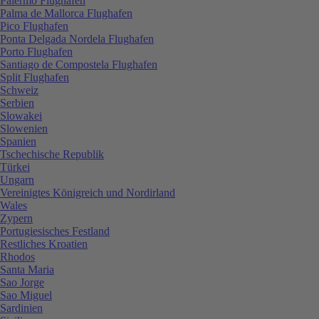
Palermo Flughafen
Palma de Mallorca Flughafen
Pico Flughafen
Ponta Delgada Nordela Flughafen
Porto Flughafen
Santiago de Compostela Flughafen
Split Flughafen
Schweiz
Serbien
Slowakei
Slowenien
Spanien
Tschechische Republik
Türkei
Ungarn
Vereinigtes Königreich und Nordirland
Wales
Zypern
Portugiesisches Festland
Restliches Kroatien
Rhodos
Santa Maria
Sao Jorge
Sao Miguel
Sardinien