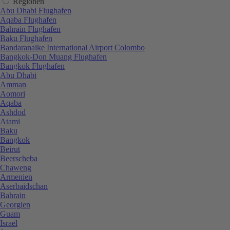
Regionen
Abu Dhabi Flughafen
Aqaba Flughafen
Bahrain Flughafen
Baku Flughafen
Bandaranaike International Airport Colombo
Bangkok-Don Muang Flughafen
Bangkok Flughafen
Abu Dhabi
Amman
Aomori
Aqaba
Ashdod
Atami
Baku
Bangkok
Beirut
Beerscheba
Chaweng
Armenien
Aserbaidschan
Bahrain
Georgien
Guam
Israel