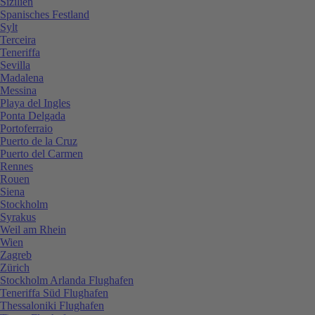
Sizilien
Spanisches Festland
Sylt
Terceira
Teneriffa
Sevilla
Madalena
Messina
Playa del Ingles
Ponta Delgada
Portoferraio
Puerto de la Cruz
Puerto del Carmen
Rennes
Rouen
Siena
Stockholm
Syrakus
Weil am Rhein
Wien
Zagreb
Zürich
Stockholm Arlanda Flughafen
Teneriffa Süd Flughafen
Thessaloniki Flughafen