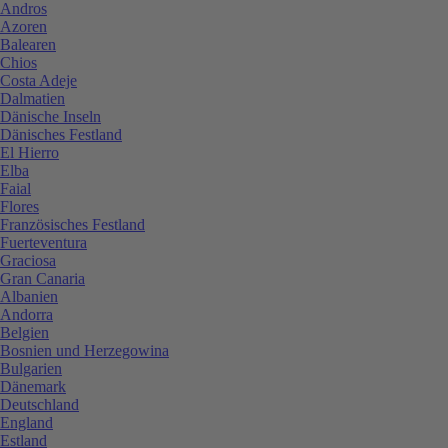
Andros
Azoren
Balearen
Chios
Costa Adeje
Dalmatien
Dänische Inseln
Dänisches Festland
El Hierro
Elba
Faial
Flores
Französisches Festland
Fuerteventura
Graciosa
Gran Canaria
Albanien
Andorra
Belgien
Bosnien und Herzegowina
Bulgarien
Dänemark
Deutschland
England
Estland