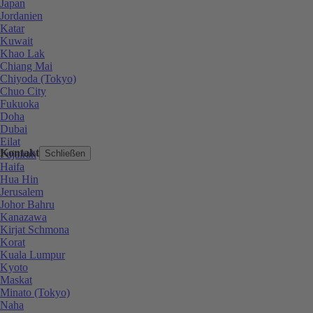
Japan
Jordanien
Katar
Kuwait
Khao Lak
Chiang Mai
Chiyoda (Tokyo)
Chuo City
Fukuoka
Doha
Dubai
Eilat
Kontakt
Fujairah
Schließen
Haifa
Hua Hin
Jerusalem
Johor Bahru
Kanazawa
Kirjat Schmona
Korat
Kuala Lumpur
Kyoto
Maskat
Minato (Tokyo)
Naha