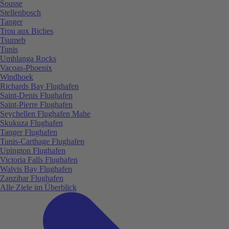
Sousse
Stellenbosch
Tanger
Trou aux Biches
Tsumeb
Tunis
Umhlanga Rocks
Vacoas-Phoenix
Windhoek
Richards Bay Flughafen
Saint-Denis Flughafen
Saint-Pierre Flughafen
Seychellen Flughafen Mahe
Skukuza Flughafen
Tanger Flughafen
Tunis-Carthage Flughafen
Upington Flughafen
Victoria Falls Flughafen
Walvis Bay Flughafen
Zanzibar Flughafen
Alle Ziele im Überblick