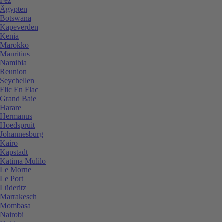
Fez
Ägypten
Botswana
Kapeverden
Kenia
Marokko
Mauritius
Namibia
Reunion
Seychellen
Flic En Flac
Grand Baie
Harare
Hermanus
Hoedspruit
Johannesburg
Kairo
Kapstadt
Katima Mulilo
Le Morne
Le Port
Lüderitz
Marrakesch
Mombasa
Nairobi