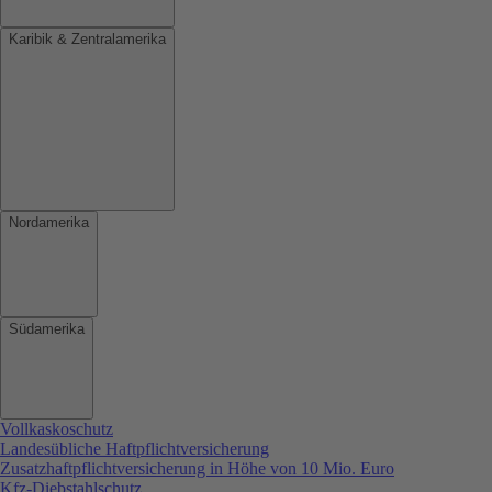
Karibik & Zentralamerika
Nordamerika
Südamerika
Vollkaskoschutz
Landesübliche Haftpflichtversicherung
Zusatzhaftpflichtversicherung in Höhe von 10 Mio. Euro
Kfz-Diebstahlschutz