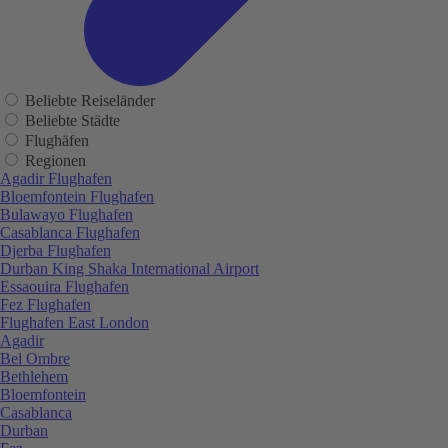
Beliebte Reiseländer
Beliebte Städte
Flughäfen
Regionen
Agadir Flughafen
Bloemfontein Flughafen
Bulawayo Flughafen
Casablanca Flughafen
Djerba Flughafen
Durban King Shaka International Airport
Essaouira Flughafen
Fez Flughafen
Flughafen East London
Agadir
Bel Ombre
Bethlehem
Bloemfontein
Casablanca
Durban