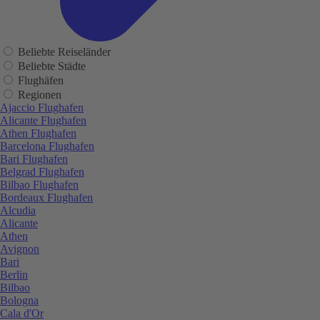
Beliebte Reiseländer
Beliebte Städte
Flughäfen
Regionen
Ajaccio Flughafen
Alicante Flughafen
Athen Flughafen
Barcelona Flughafen
Bari Flughafen
Belgrad Flughafen
Bilbao Flughafen
Bordeaux Flughafen
Alcudia
Alicante
Athen
Avignon
Bari
Berlin
Bilbao
Bologna
Cala d'Or