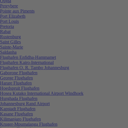
Oujda
Pereybere
Pointe aux Piments
Port Elizabeth
Port Louis
Pretoria
Rabat
Rustenburg
Saint Gilles
Sainte-Marie
Saldanha
Flughafen Enfidha-Hammamet
Flughafen Kairo-International
Flughafen O. R. Tambo Johannesburg
Gaborone Flughafen
George Flughafen
Harare Flughafen
Hoedspruit Flughafen
Hosea Kutako International Airport Windhoek
Hurghada Flughafen
Johannesburg Rand Airport
Kapstadt Flughafen
Kasane Flughafen
Kilimanjaro Flughafen
Kruger-Mpumalanga Flughafen