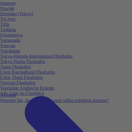
Sapporo
Sharjah
Shinjuku (Tokyo)
Tel Aviv
Tiflis
Toshima
Utsunomiya
Yamanashi
Yerevan
Yokohama
Tokyo-Haneda International Flughafen
Tokyo-Narita Flughafen
Trang Flughafen
Ubon Ratchathanii Flughafen
Udon Thani Flughafen
Yerevan Flughafen
Vereinigte Arabische Emirate
Alle Ziele im Überblick
Account
Wussten Sie, dass Sie vieles auch selbst erledigen können?