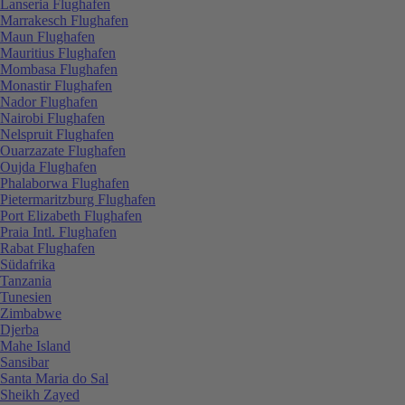
Lanseria Flughafen
Marrakesch Flughafen
Maun Flughafen
Mauritius Flughafen
Mombasa Flughafen
Monastir Flughafen
Nador Flughafen
Nairobi Flughafen
Nelspruit Flughafen
Ouarzazate Flughafen
Oujda Flughafen
Phalaborwa Flughafen
Pietermaritzburg Flughafen
Port Elizabeth Flughafen
Praia Intl. Flughafen
Rabat Flughafen
Südafrika
Tanzania
Tunesien
Zimbabwe
Djerba
Mahe Island
Sansibar
Santa Maria do Sal
Sheikh Zayed