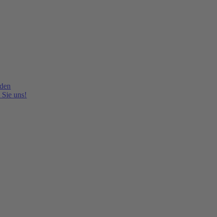
lden
 Sie uns!