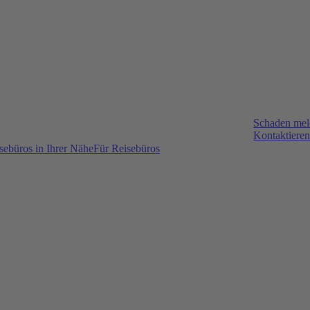
Schaden me
Kontaktieren
sebüros in Ihrer Nähe
Für Reisebüros