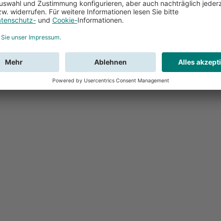
Feedback
Sie haben Fr
Buchung?