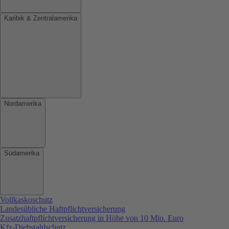
Karibik & Zentralamerika
Nordamerika
Südamerika
Vollkaskoschutz
Landesübliche Haftpflichtversicherung
Zusatzhaftpflichtversicherung in Höhe von 10 Mio. Euro
Kfz-Diebstahlschutz