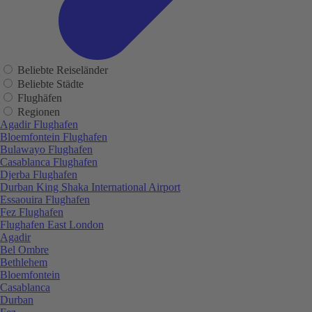
Beliebte Reiseländer
Beliebte Städte
Flughäfen
Regionen
Agadir Flughafen
Bloemfontein Flughafen
Bulawayo Flughafen
Casablanca Flughafen
Djerba Flughafen
Durban King Shaka International Airport
Essaouira Flughafen
Fez Flughafen
Flughafen East London
Agadir
Bel Ombre
Bethlehem
Bloemfontein
Casablanca
Durban