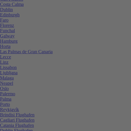
Costa Calma
Dublin
Edinburgh
Faro
Florenz
Funchal
Galway
Hamburg
Horta
Las Palmas de Gran Canaria
Lecce
Linz
Lissabon
Ljubljana
Malaga
Neapel
Oslo
Palermo
Palma
Porto
Reykjavík
Brindisi Flughafen
Cagliari Flughafen
Catania Flughafen
Dublin Flughafen