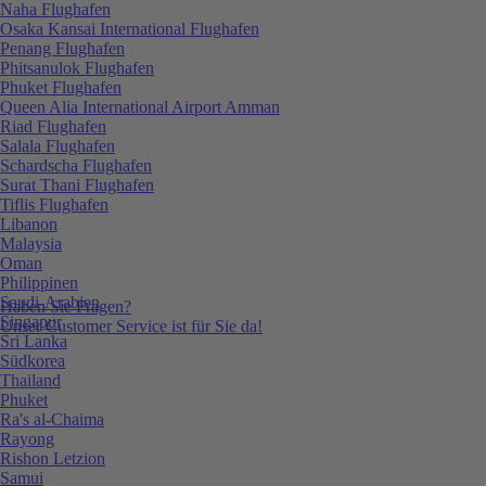
Naha Flughafen
Osaka Kansai International Flughafen
Penang Flughafen
Phitsanulok Flughafen
Phuket Flughafen
Queen Alia International Airport Amman
Riad Flughafen
Salala Flughafen
Schardscha Flughafen
Surat Thani Flughafen
Tiflis Flughafen
Libanon
Malaysia
Oman
Philippinen
Saudi-Arabien
Haben Sie Fragen?
Singapur
Unser Customer Service ist für Sie da!
Sri Lanka
Südkorea
Thailand
Phuket
Ra's al-Chaima
Rayong
Rishon Letzion
Samui