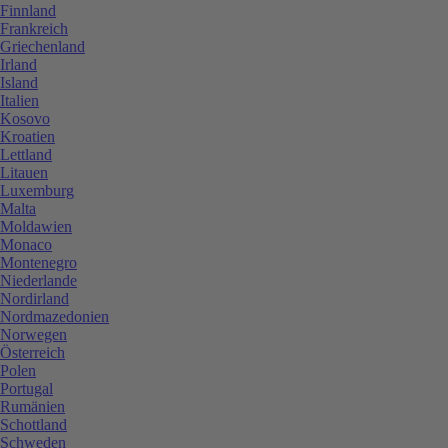
Finnland
Frankreich
Griechenland
Irland
Island
Italien
Kosovo
Kroatien
Lettland
Litauen
Luxemburg
Malta
Moldawien
Monaco
Montenegro
Niederlande
Nordirland
Nordmazedonien
Norwegen
Österreich
Polen
Portugal
Rumänien
Schottland
Schweden