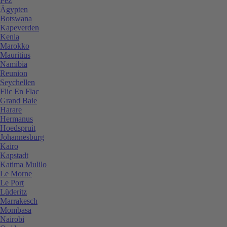
Fez
Ägypten
Botswana
Kapeverden
Kenia
Marokko
Mauritius
Namibia
Reunion
Seychellen
Flic En Flac
Grand Baie
Harare
Hermanus
Hoedspruit
Johannesburg
Kairo
Kapstadt
Katima Mulilo
Le Morne
Le Port
Lüderitz
Marrakesch
Mombasa
Nairobi