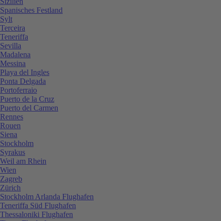
Sizilien
Spanisches Festland
Sylt
Terceira
Teneriffa
Sevilla
Madalena
Messina
Playa del Ingles
Ponta Delgada
Portoferraio
Puerto de la Cruz
Puerto del Carmen
Rennes
Rouen
Siena
Stockholm
Syrakus
Weil am Rhein
Wien
Zagreb
Zürich
Stockholm Arlanda Flughafen
Teneriffa Süd Flughafen
Thessaloniki Flughafen