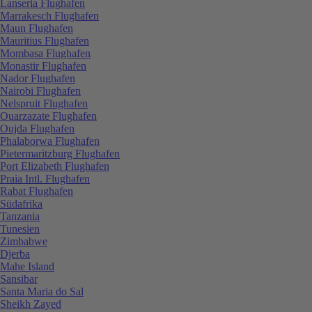
Lanseria Flughafen
Marrakesch Flughafen
Maun Flughafen
Mauritius Flughafen
Mombasa Flughafen
Monastir Flughafen
Nador Flughafen
Nairobi Flughafen
Nelspruit Flughafen
Ouarzazate Flughafen
Oujda Flughafen
Phalaborwa Flughafen
Pietermaritzburg Flughafen
Port Elizabeth Flughafen
Praia Intl. Flughafen
Rabat Flughafen
Südafrika
Tanzania
Tunesien
Zimbabwe
Djerba
Mahe Island
Sansibar
Santa Maria do Sal
Sheikh Zayed