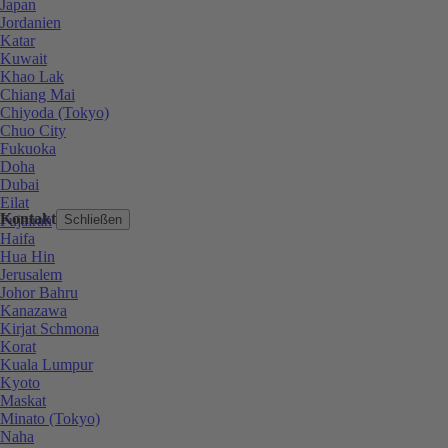
Japan
Jordanien
Katar
Kuwait
Khao Lak
Chiang Mai
Chiyoda (Tokyo)
Chuo City
Fukuoka
Doha
Dubai
Eilat
Kontakt
Fujairah
Schließen
Haifa
Hua Hin
Jerusalem
Johor Bahru
Kanazawa
Kirjat Schmona
Korat
Kuala Lumpur
Kyoto
Maskat
Minato (Tokyo)
Naha