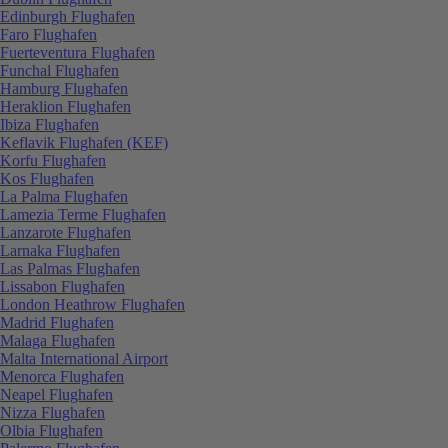
Edinburgh Flughafen
Faro Flughafen
Fuerteventura Flughafen
Funchal Flughafen
Hamburg Flughafen
Heraklion Flughafen
Ibiza Flughafen
Keflavik Flughafen (KEF)
Korfu Flughafen
Kos Flughafen
La Palma Flughafen
Lamezia Terme Flughafen
Lanzarote Flughafen
Larnaka Flughafen
Las Palmas Flughafen
Lissabon Flughafen
London Heathrow Flughafen
Madrid Flughafen
Malaga Flughafen
Malta International Airport
Menorca Flughafen
Neapel Flughafen
Nizza Flughafen
Olbia Flughafen