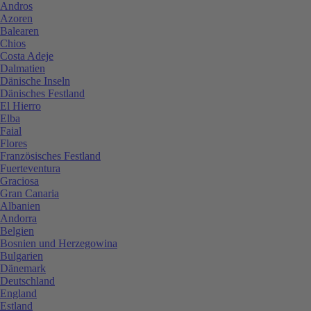
Andros
Azoren
Balearen
Chios
Costa Adeje
Dalmatien
Dänische Inseln
Dänisches Festland
El Hierro
Elba
Faial
Flores
Französisches Festland
Fuerteventura
Graciosa
Gran Canaria
Albanien
Andorra
Belgien
Bosnien und Herzegowina
Bulgarien
Dänemark
Deutschland
England
Estland