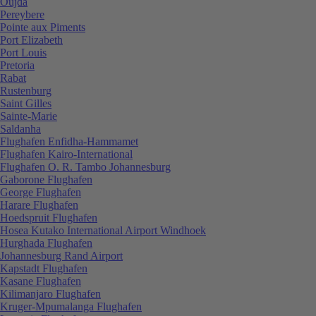
Oujda
Pereybere
Pointe aux Piments
Port Elizabeth
Port Louis
Pretoria
Rabat
Rustenburg
Saint Gilles
Sainte-Marie
Saldanha
Flughafen Enfidha-Hammamet
Flughafen Kairo-International
Flughafen O. R. Tambo Johannesburg
Gaborone Flughafen
George Flughafen
Harare Flughafen
Hoedspruit Flughafen
Hosea Kutako International Airport Windhoek
Hurghada Flughafen
Johannesburg Rand Airport
Kapstadt Flughafen
Kasane Flughafen
Kilimanjaro Flughafen
Kruger-Mpumalanga Flughafen