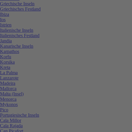
Griechische Inseln
Griechisches Festland
Ibiza
Ios
Istrien
Italienische Inseln
Italienisches Festland
Jandia
Kanarische Inseln
Karpathos
Korfu
Korsika
Kreta
La Palma
Lanzarote
Madeira
Mallorca
Malta (Insel)
Menorca
Mykonos
Pico
Portugiesische Inseln
Cala Millor
Cala Rajada
Can Picafort