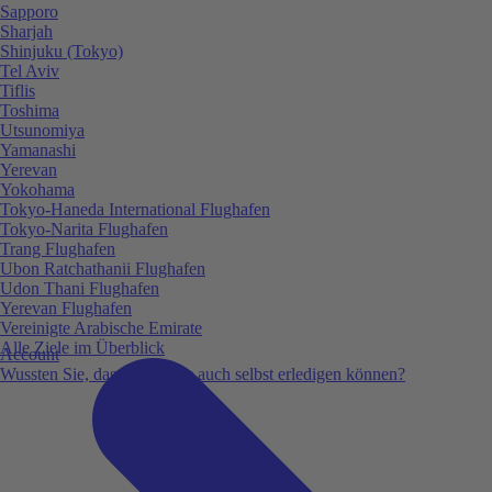
Sapporo
Sharjah
Shinjuku (Tokyo)
Tel Aviv
Tiflis
Toshima
Utsunomiya
Yamanashi
Yerevan
Yokohama
Tokyo-Haneda International Flughafen
Tokyo-Narita Flughafen
Trang Flughafen
Ubon Ratchathanii Flughafen
Udon Thani Flughafen
Yerevan Flughafen
Vereinigte Arabische Emirate
Alle Ziele im Überblick
Account
Wussten Sie, dass Sie vieles auch selbst erledigen können?