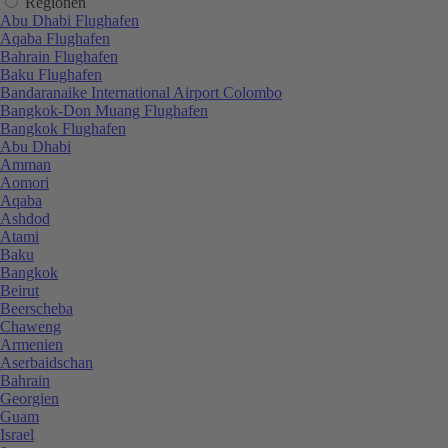
Regionen
Abu Dhabi Flughafen
Aqaba Flughafen
Bahrain Flughafen
Baku Flughafen
Bandaranaike International Airport Colombo
Bangkok-Don Muang Flughafen
Bangkok Flughafen
Abu Dhabi
Amman
Aomori
Aqaba
Ashdod
Atami
Baku
Bangkok
Beirut
Beerscheba
Chaweng
Armenien
Aserbaidschan
Bahrain
Georgien
Guam
Israel