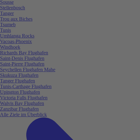
Sousse
Stellenbosch
Tanger
Trou aux Biches
Tsumeb
Tunis
Umhlanga Rocks
Vacoas-Phoenix
Windhoek
Richards Bay Flughafen
Saint-Denis Flughafen
Saint-Pierre Flughafen
Seychellen Flughafen Mahe
Skukuza Flughafen
Tanger Flughafen
Tunis-Carthage Flughafen
Upington Flughafen
Victoria Falls Flughafen
Walvis Bay Flughafen
Zanzibar Flughafen
Alle Ziele im Überblick