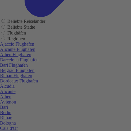
Beliebte Reiseländer
Beliebte Städte
Flughäfen
Regionen
Ajaccio Flughafen
Alicante Flughafen
Athen Flughafen
Barcelona Flughafen
Bari Flughafen
Belgrad Flughafen
Bilbao Flughafen
Bordeaux Flughafen
Alcudia
Alicante
Athen
Avignon
Bari
Berlin
Bilbao
Bologna
Cala d'Or