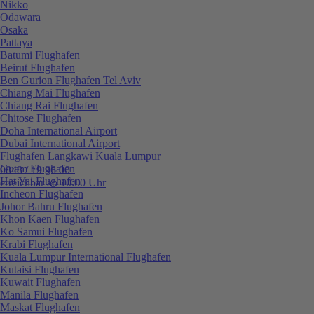
Nikko
Odawara
Osaka
Pattaya
Batumi Flughafen
Beirut Flughafen
Ben Gurion Flughafen Tel Aviv
Chiang Mai Flughafen
Chiang Rai Flughafen
Chitose Flughafen
Doha International Airport
Dubai International Airport
Flughafen Langkawi Kuala Lumpur
Guam Flughafen
0848 / 19 96 00
Hat Yai Flughafen
erreichbar ab 10:00 Uhr
Incheon Flughafen
Johor Bahru Flughafen
Khon Kaen Flughafen
Ko Samui Flughafen
Krabi Flughafen
Kuala Lumpur International Flughafen
Kutaisi Flughafen
Kuwait Flughafen
Manila Flughafen
Maskat Flughafen