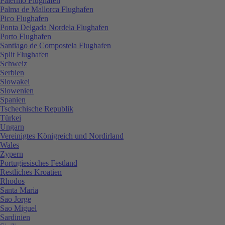
Palermo Flughafen
Palma de Mallorca Flughafen
Pico Flughafen
Ponta Delgada Nordela Flughafen
Porto Flughafen
Santiago de Compostela Flughafen
Split Flughafen
Schweiz
Serbien
Slowakei
Slowenien
Spanien
Tschechische Republik
Türkei
Ungarn
Vereinigtes Königreich und Nordirland
Wales
Zypern
Portugiesisches Festland
Restliches Kroatien
Rhodos
Santa Maria
Sao Jorge
Sao Miguel
Sardinien