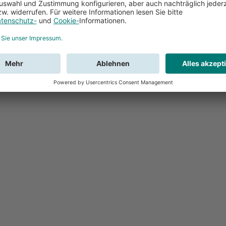
Feedback
Sie haben Fr
Buchung?