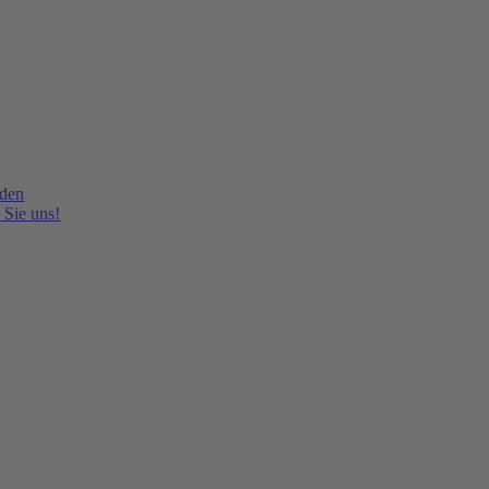
lden
 Sie uns!