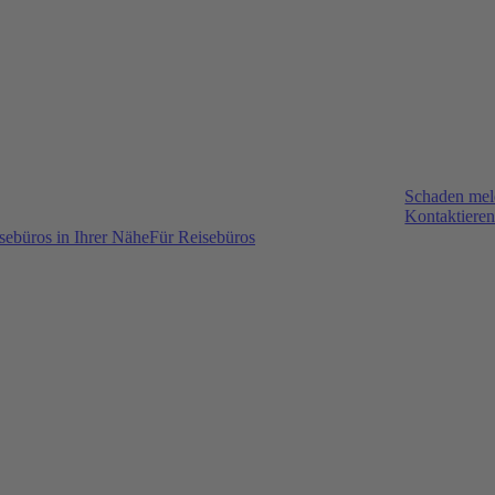
Schaden me
Kontaktieren
sebüros in Ihrer Nähe
Für Reisebüros