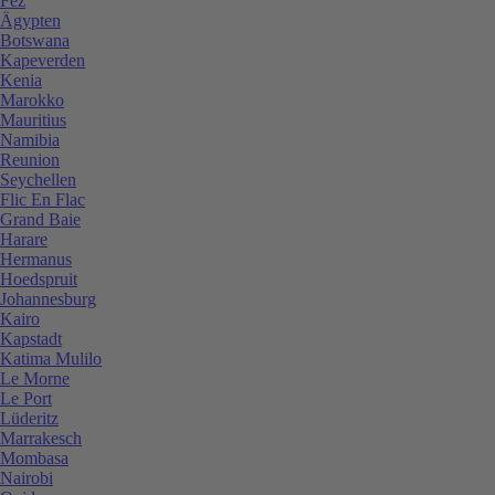
Fez
Ägypten
Botswana
Kapeverden
Kenia
Marokko
Mauritius
Namibia
Reunion
Seychellen
Flic En Flac
Grand Baie
Harare
Hermanus
Hoedspruit
Johannesburg
Kairo
Kapstadt
Katima Mulilo
Le Morne
Le Port
Lüderitz
Marrakesch
Mombasa
Nairobi