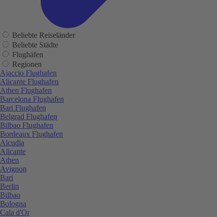
Beliebte Reiseländer
Beliebte Städte
Flughäfen
Regionen
Ajaccio Flughafen
Alicante Flughafen
Athen Flughafen
Barcelona Flughafen
Bari Flughafen
Belgrad Flughafen
Bilbao Flughafen
Bordeaux Flughafen
Alcudia
Alicante
Athen
Avignon
Bari
Berlin
Bilbao
Bologna
Cala d'Or