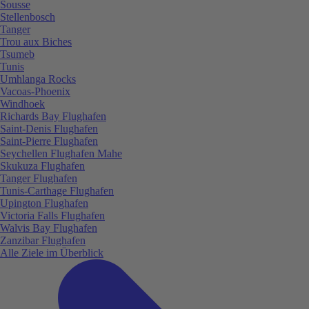
Sousse
Stellenbosch
Tanger
Trou aux Biches
Tsumeb
Tunis
Umhlanga Rocks
Vacoas-Phoenix
Windhoek
Richards Bay Flughafen
Saint-Denis Flughafen
Saint-Pierre Flughafen
Seychellen Flughafen Mahe
Skukuza Flughafen
Tanger Flughafen
Tunis-Carthage Flughafen
Upington Flughafen
Victoria Falls Flughafen
Walvis Bay Flughafen
Zanzibar Flughafen
Alle Ziele im Überblick