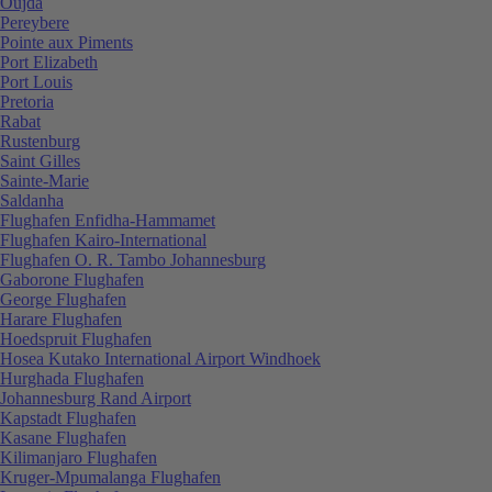
Oujda
Pereybere
Pointe aux Piments
Port Elizabeth
Port Louis
Pretoria
Rabat
Rustenburg
Saint Gilles
Sainte-Marie
Saldanha
Flughafen Enfidha-Hammamet
Flughafen Kairo-International
Flughafen O. R. Tambo Johannesburg
Gaborone Flughafen
George Flughafen
Harare Flughafen
Hoedspruit Flughafen
Hosea Kutako International Airport Windhoek
Hurghada Flughafen
Johannesburg Rand Airport
Kapstadt Flughafen
Kasane Flughafen
Kilimanjaro Flughafen
Kruger-Mpumalanga Flughafen