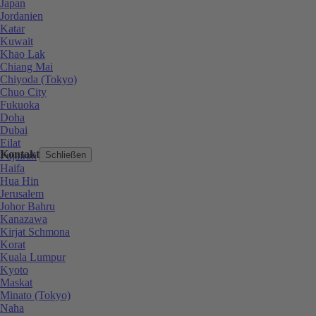
Japan
Jordanien
Katar
Kuwait
Khao Lak
Chiang Mai
Chiyoda (Tokyo)
Chuo City
Fukuoka
Doha
Dubai
Eilat
Kontakt
Fujairah
Schließen
Haifa
Hua Hin
Jerusalem
Johor Bahru
Kanazawa
Kirjat Schmona
Korat
Kuala Lumpur
Kyoto
Maskat
Minato (Tokyo)
Naha