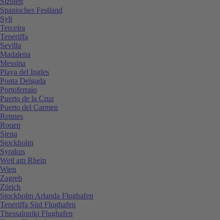
Sizilien
Spanisches Festland
Sylt
Terceira
Teneriffa
Sevilla
Madalena
Messina
Playa del Ingles
Ponta Delgada
Portoferraio
Puerto de la Cruz
Puerto del Carmen
Rennes
Rouen
Siena
Stockholm
Syrakus
Weil am Rhein
Wien
Zagreb
Zürich
Stockholm Arlanda Flughafen
Teneriffa Süd Flughafen
Thessaloniki Flughafen