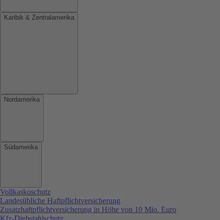
Karibik & Zentralamerika
Nordamerika
Südamerika
Vollkaskoschutz
Landesübliche Haftpflichtversicherung
Zusatzhaftpflichtversicherung in Höhe von 10 Mio. Euro
Kfz-Diebstahlschutz