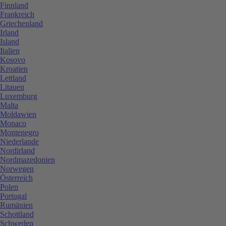
Finnland
Frankreich
Griechenland
Irland
Island
Italien
Kosovo
Kroatien
Lettland
Litauen
Luxemburg
Malta
Moldawien
Monaco
Montenegro
Niederlande
Nordirland
Nordmazedonien
Norwegen
Österreich
Polen
Portugal
Rumänien
Schottland
Schweden