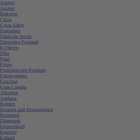
Andros
Azoren
Balearen
Chios
Costa Adeje
Dalmatien
Dänische Inseln
Dänisches Festland
El Hierro
Elba
Faial
Flores
Französisches Festland
Fuerteventura
Graciosa
Gran Canaria
Albanien
Andorra
Belgien
Bosnien und Herzegowina
Bulgarien
Dänemark
Deutschland
England
Estland