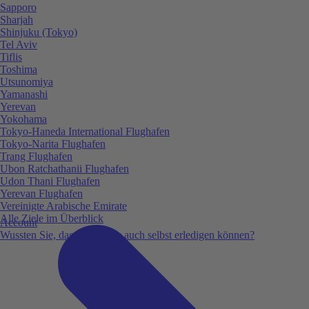
Sapporo
Sharjah
Shinjuku (Tokyo)
Tel Aviv
Tiflis
Toshima
Utsunomiya
Yamanashi
Yerevan
Yokohama
Tokyo-Haneda International Flughafen
Tokyo-Narita Flughafen
Trang Flughafen
Ubon Ratchathanii Flughafen
Udon Thani Flughafen
Yerevan Flughafen
Vereinigte Arabische Emirate
Alle Ziele im Überblick
Account
Wussten Sie, dass Sie vieles auch selbst erledigen können?