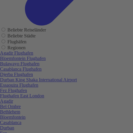
Beliebte Reiseländer
Beliebte Städte
Flughäfen
Regionen
Agadir Flughafen
Bloemfontein Flughafen
Bulawayo Flughafen
Casablanca Flughafen
Djerba Flughafen
Durban King Shaka International Airport
Essaouira Flughafen
Fez Flughafen
Flughafen East London
Agadir
Bel Ombre
Bethlehem
Bloemfontein
Casablanca
Durban