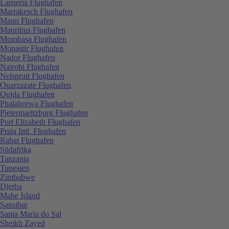
Lanseria Flughafen
Marrakesch Flughafen
Maun Flughafen
Mauritius Flughafen
Mombasa Flughafen
Monastir Flughafen
Nador Flughafen
Nairobi Flughafen
Nelspruit Flughafen
Ouarzazate Flughafen
Oujda Flughafen
Phalaborwa Flughafen
Pietermaritzburg Flughafen
Port Elizabeth Flughafen
Praia Intl. Flughafen
Rabat Flughafen
Südafrika
Tanzania
Tunesien
Zimbabwe
Djerba
Mahe Island
Sansibar
Santa Maria do Sal
Sheikh Zayed