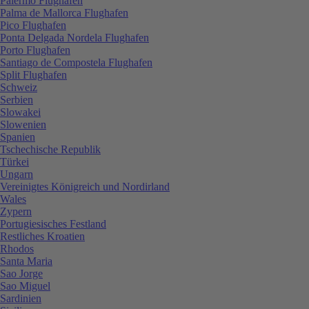
Palermo Flughafen
Palma de Mallorca Flughafen
Pico Flughafen
Ponta Delgada Nordela Flughafen
Porto Flughafen
Santiago de Compostela Flughafen
Split Flughafen
Schweiz
Serbien
Slowakei
Slowenien
Spanien
Tschechische Republik
Türkei
Ungarn
Vereinigtes Königreich und Nordirland
Wales
Zypern
Portugiesisches Festland
Restliches Kroatien
Rhodos
Santa Maria
Sao Jorge
Sao Miguel
Sardinien