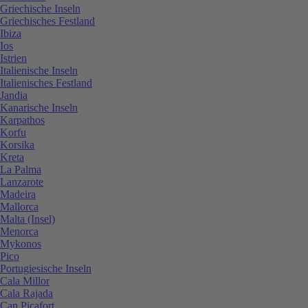
Griechische Inseln
Griechisches Festland
Ibiza
Ios
Istrien
Italienische Inseln
Italienisches Festland
Jandia
Kanarische Inseln
Karpathos
Korfu
Korsika
Kreta
La Palma
Lanzarote
Madeira
Mallorca
Malta (Insel)
Menorca
Mykonos
Pico
Portugiesische Inseln
Cala Millor
Cala Rajada
Can Picafort