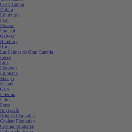
Costa Calma
Dublin
Edinburgh
Faro
Florenz
Funchal
Galway
Hamburg
Horta
Las Palmas de Gran Canaria
Lecce
Linz
Lissabon
Ljubljana
Malaga
Neapel
Oslo
Palermo
Palma
Porto
Reykjavík
Brindisi Flughafen
Cagliari Flughafen
Catania Flughafen
Dublin Flughafen