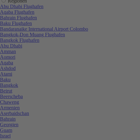
Regionen
Abu Dhabi Flughafen
Aqaba Flughafen
Bahrain Flughafen
Baku Flughafen
Bandaranaike International Airport Colombo
Bangkok-Don Muang Flughafen
Bangkok Flughafen
Abu Dhabi
Amman
Aomori
Aqaba
Ashdod
Atami
Baku
Bangkok
Beirut
Beerscheba
Chaweng
Armenien
Aserbaidschan
Bahrain
Georgien
Guam
Israel