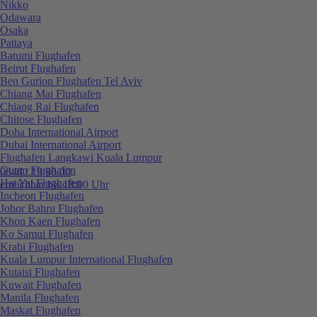
Nikko
Odawara
Osaka
Pattaya
Batumi Flughafen
Beirut Flughafen
Ben Gurion Flughafen Tel Aviv
Chiang Mai Flughafen
Chiang Rai Flughafen
Chitose Flughafen
Doha International Airport
Dubai International Airport
Flughafen Langkawi Kuala Lumpur
Guam Flughafen
0848 / 19 96 00
Hat Yai Flughafen
erreichbar bis 18:00 Uhr
Incheon Flughafen
Johor Bahru Flughafen
Khon Kaen Flughafen
Ko Samui Flughafen
Krabi Flughafen
Kuala Lumpur International Flughafen
Kutaisi Flughafen
Kuwait Flughafen
Manila Flughafen
Maskat Flughafen