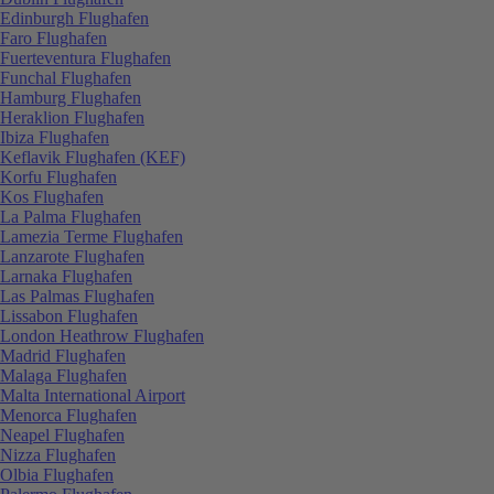
Edinburgh Flughafen
Faro Flughafen
Fuerteventura Flughafen
Funchal Flughafen
Hamburg Flughafen
Heraklion Flughafen
Ibiza Flughafen
Keflavik Flughafen (KEF)
Korfu Flughafen
Kos Flughafen
La Palma Flughafen
Lamezia Terme Flughafen
Lanzarote Flughafen
Larnaka Flughafen
Las Palmas Flughafen
Lissabon Flughafen
London Heathrow Flughafen
Madrid Flughafen
Malaga Flughafen
Malta International Airport
Menorca Flughafen
Neapel Flughafen
Nizza Flughafen
Olbia Flughafen