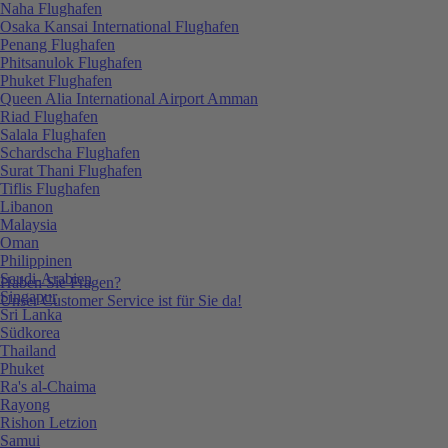
Naha Flughafen
Osaka Kansai International Flughafen
Penang Flughafen
Phitsanulok Flughafen
Phuket Flughafen
Queen Alia International Airport Amman
Riad Flughafen
Salala Flughafen
Schardscha Flughafen
Surat Thani Flughafen
Tiflis Flughafen
Libanon
Malaysia
Oman
Philippinen
Saudi-Arabien
Haben Sie Fragen?
Singapur
Unser Customer Service ist für Sie da!
Sri Lanka
Südkorea
Thailand
Phuket
Ra's al-Chaima
Rayong
Rishon Letzion
Samui