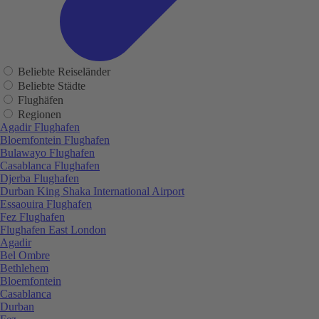
Beliebte Reiseländer
Beliebte Städte
Flughäfen
Regionen
Agadir Flughafen
Bloemfontein Flughafen
Bulawayo Flughafen
Casablanca Flughafen
Djerba Flughafen
Durban King Shaka International Airport
Essaouira Flughafen
Fez Flughafen
Flughafen East London
Agadir
Bel Ombre
Bethlehem
Bloemfontein
Casablanca
Durban