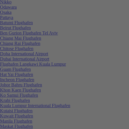
Nikko
Odawara
Osaka
Pattaya
Batumi Flughafen
Beirut Flughafen
Ben Gurion Flughafen Tel Aviv
Chiang Mai Flughafen
Chiang Rai Flughafen
Chitose Flughafen
Doha International Airport
Dubai International Airport
Flughafen Langkawi Kuala Lumpur
Guam Flughafen
Hat Yai Flughafen
Incheon Flughafen
Johor Bahru Flughafen
Khon Kaen Flughafen
Ko Samui Flughafen
Krabi Flughafen
Kuala Lumpur International Flughafen
Kutaisi Flughafen
Kuwait Flughafen
Manila Flughafen
Maskat Flughafen