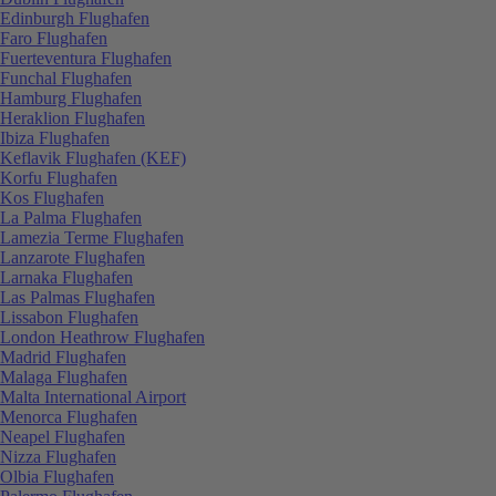
Edinburgh Flughafen
Faro Flughafen
Fuerteventura Flughafen
Funchal Flughafen
Hamburg Flughafen
Heraklion Flughafen
Ibiza Flughafen
Keflavik Flughafen (KEF)
Korfu Flughafen
Kos Flughafen
La Palma Flughafen
Lamezia Terme Flughafen
Lanzarote Flughafen
Larnaka Flughafen
Las Palmas Flughafen
Lissabon Flughafen
London Heathrow Flughafen
Madrid Flughafen
Malaga Flughafen
Malta International Airport
Menorca Flughafen
Neapel Flughafen
Nizza Flughafen
Olbia Flughafen