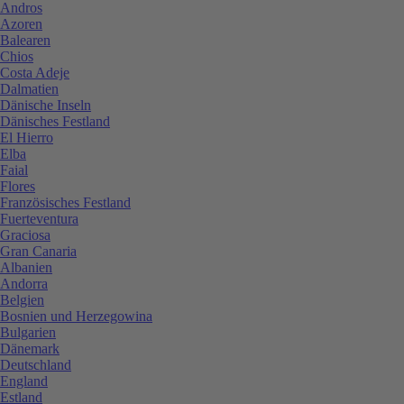
Andros
Azoren
Balearen
Chios
Costa Adeje
Dalmatien
Dänische Inseln
Dänisches Festland
El Hierro
Elba
Faial
Flores
Französisches Festland
Fuerteventura
Graciosa
Gran Canaria
Albanien
Andorra
Belgien
Bosnien und Herzegowina
Bulgarien
Dänemark
Deutschland
England
Estland