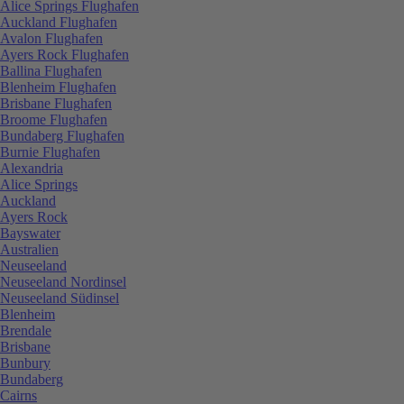
Alice Springs Flughafen
Auckland Flughafen
Avalon Flughafen
Ayers Rock Flughafen
Ballina Flughafen
Blenheim Flughafen
Brisbane Flughafen
Broome Flughafen
Bundaberg Flughafen
Burnie Flughafen
Alexandria
Alice Springs
Auckland
Ayers Rock
Bayswater
Australien
Neuseeland
Neuseeland Nordinsel
Neuseeland Südinsel
Blenheim
Brendale
Brisbane
Bunbury
Bundaberg
Cairns