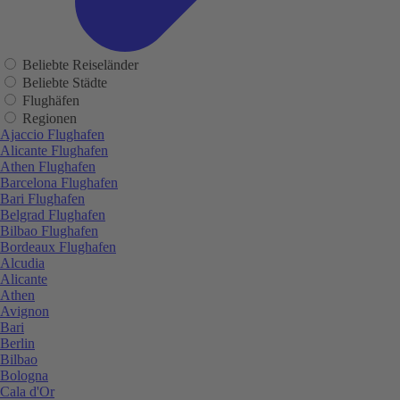
Beliebte Reiseländer
Beliebte Städte
Flughäfen
Regionen
Ajaccio Flughafen
Alicante Flughafen
Athen Flughafen
Barcelona Flughafen
Bari Flughafen
Belgrad Flughafen
Bilbao Flughafen
Bordeaux Flughafen
Alcudia
Alicante
Athen
Avignon
Bari
Berlin
Bilbao
Bologna
Cala d'Or