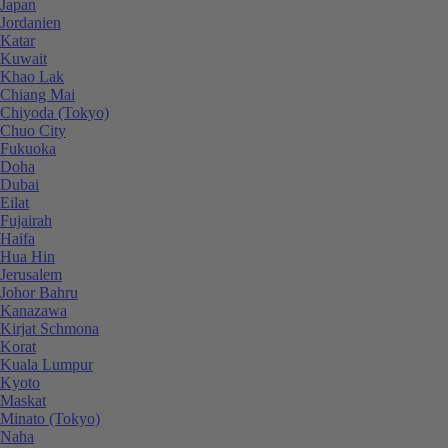
Japan
Jordanien
Katar
Kuwait
Khao Lak
Chiang Mai
Chiyoda (Tokyo)
Chuo City
Fukuoka
Doha
Dubai
Eilat
Fujairah
Haifa
Hua Hin
Jerusalem
Johor Bahru
Kanazawa
Kirjat Schmona
Korat
Kuala Lumpur
Kyoto
Maskat
Minato (Tokyo)
Naha