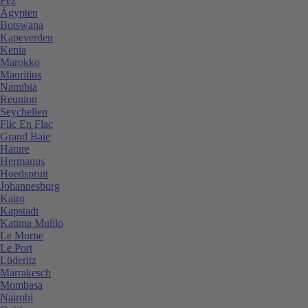
Fez
Ägypten
Botswana
Kapeverden
Kenia
Marokko
Mauritius
Namibia
Reunion
Seychellen
Flic En Flac
Grand Baie
Harare
Hermanus
Hoedspruit
Johannesburg
Kairo
Kapstadt
Katima Mulilo
Le Morne
Le Port
Lüderitz
Marrakesch
Mombasa
Nairobi