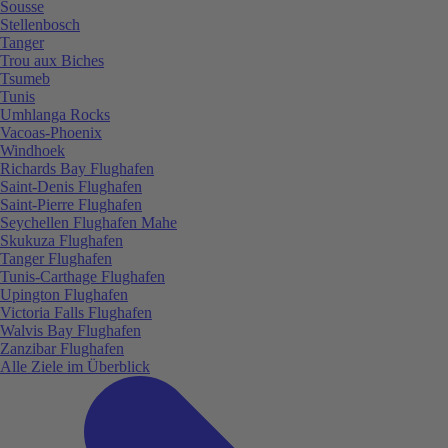
Sousse
Stellenbosch
Tanger
Trou aux Biches
Tsumeb
Tunis
Umhlanga Rocks
Vacoas-Phoenix
Windhoek
Richards Bay Flughafen
Saint-Denis Flughafen
Saint-Pierre Flughafen
Seychellen Flughafen Mahe
Skukuza Flughafen
Tanger Flughafen
Tunis-Carthage Flughafen
Upington Flughafen
Victoria Falls Flughafen
Walvis Bay Flughafen
Zanzibar Flughafen
Alle Ziele im Überblick