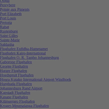
Oujda
Pereybere
Pointe aux Piments
Port Elizabeth
Port Louis
Pretoria
Rabat
Rustenburg
Saint Gilles
Sainte-Marie
Saldanha
Flughafen Enfidha-Hammamet
Flughafen Kairo-International
Flughafen O. R. Tambo Johannesburg
Gaborone Flughafen
George Flughafen
Harare Flughafen
Hoedspruit Flughafen
Hosea Kutako International Airport Windhoek
Hurghada Flughafen
Johannesburg Rand Airport
Kapstadt Flughafen
Kasane Flughafen
Kilimanjaro Flughafen
Kruger-Mpumalanga Flughafen