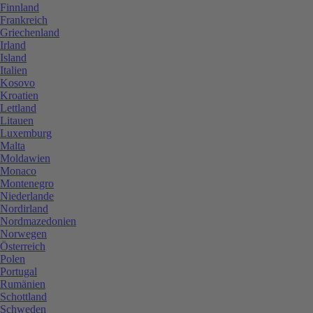
Finnland
Frankreich
Griechenland
Irland
Island
Italien
Kosovo
Kroatien
Lettland
Litauen
Luxemburg
Malta
Moldawien
Monaco
Montenegro
Niederlande
Nordirland
Nordmazedonien
Norwegen
Österreich
Polen
Portugal
Rumänien
Schottland
Schweden