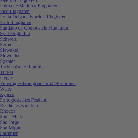
Palermo Flughafen
Palma de Mallorca Flughafen
Pico Flughafen
Ponta Delgada Nordela Flughafen
Porto Flughafen
Santiago de Compostela Flughafen
Split Flughafen
Schweiz
Serbien
Slowakei
Slowenien
Spanien
Tschechische Republik
Türkei
Ungarn
Vereinigtes Königreich und Nordirland
Wales
Zypern
Portugiesisches Festland
Restliches Kroatien
Rhodos
Santa Maria
Sao Jorge
Sao Miguel
Sardinien