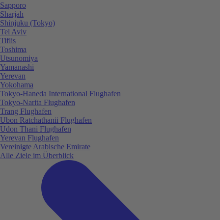
Sapporo
Sharjah
Shinjuku (Tokyo)
Tel Aviv
Tiflis
Toshima
Utsunomiya
Yamanashi
Yerevan
Yokohama
Tokyo-Haneda International Flughafen
Tokyo-Narita Flughafen
Trang Flughafen
Ubon Ratchathanii Flughafen
Udon Thani Flughafen
Yerevan Flughafen
Vereinigte Arabische Emirate
Alle Ziele im Überblick