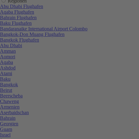
Regionen
Abu Dhabi Flughafen
Aqaba Flughafen
Bahrain Flughafen
Baku Flughafen
Bandaranaike International Airport Colombo
Bangkok-Don Muang Flughafen
Bangkok Flughafen
Abu Dhabi
Amman
Aomori
Aqaba
Ashdod
Atami
Baku
Bangkok
Beirut
Beerscheba
Chaweng
Armenien
Aserbaidschan
Bahrain
Georgien
Guam
Israel