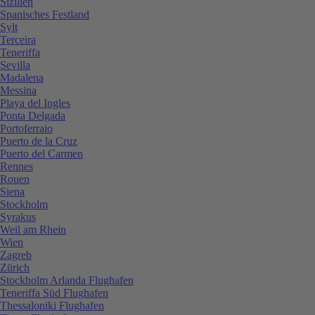
Sizilien
Spanisches Festland
Sylt
Terceira
Teneriffa
Sevilla
Madalena
Messina
Playa del Ingles
Ponta Delgada
Portoferraio
Puerto de la Cruz
Puerto del Carmen
Rennes
Rouen
Siena
Stockholm
Syrakus
Weil am Rhein
Wien
Zagreb
Zürich
Stockholm Arlanda Flughafen
Teneriffa Süd Flughafen
Thessaloniki Flughafen