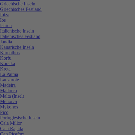
Griechische Inseln
Griechisches Festland
Ibiza
Ios
Istrien
Italienische Inseln
Italienisches Festland
Jandia
Kanarische Inseln
Karpathos
Korfu
Korsika
Kreta
La Palma
Lanzarote
Madeira
Mallorca
Malta (Insel)
Menorca
Mykonos
Pico
Portugiesische Inseln
Cala Millor
Cala Rajada
Can Picafort