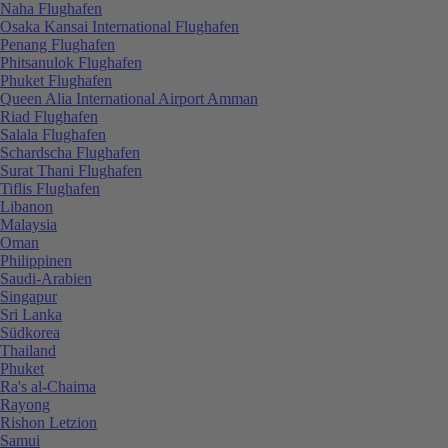
Naha Flughafen
Osaka Kansai International Flughafen
Penang Flughafen
Phitsanulok Flughafen
Phuket Flughafen
Queen Alia International Airport Amman
Riad Flughafen
Salala Flughafen
Schardscha Flughafen
Surat Thani Flughafen
Tiflis Flughafen
Libanon
Malaysia
Oman
Philippinen
Saudi-Arabien
Singapur
Sri Lanka
Südkorea
Thailand
Phuket
Ra's al-Chaima
Rayong
Rishon Letzion
Samui