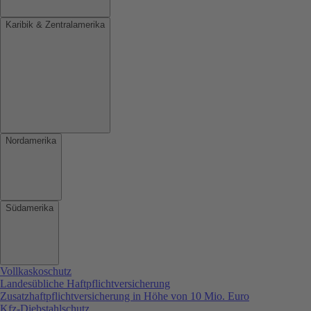
Karibik & Zentralamerika
Nordamerika
Südamerika
Vollkaskoschutz
Landesübliche Haftpflichtversicherung
Zusatzhaftpflichtversicherung in Höhe von 10 Mio. Euro
Kfz-Diebstahlschutz