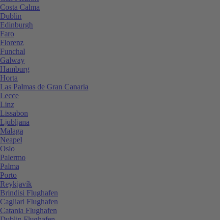
Costa Calma
Dublin
Edinburgh
Faro
Florenz
Funchal
Galway
Hamburg
Horta
Las Palmas de Gran Canaria
Lecce
Linz
Lissabon
Ljubljana
Malaga
Neapel
Oslo
Palermo
Palma
Porto
Reykjavík
Brindisi Flughafen
Cagliari Flughafen
Catania Flughafen
Dublin Flughafen