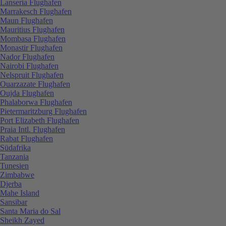
Lanseria Flughafen
Marrakesch Flughafen
Maun Flughafen
Mauritius Flughafen
Mombasa Flughafen
Monastir Flughafen
Nador Flughafen
Nairobi Flughafen
Nelspruit Flughafen
Ouarzazate Flughafen
Oujda Flughafen
Phalaborwa Flughafen
Pietermaritzburg Flughafen
Port Elizabeth Flughafen
Praia Intl. Flughafen
Rabat Flughafen
Südafrika
Tanzania
Tunesien
Zimbabwe
Djerba
Mahe Island
Sansibar
Santa Maria do Sal
Sheikh Zayed