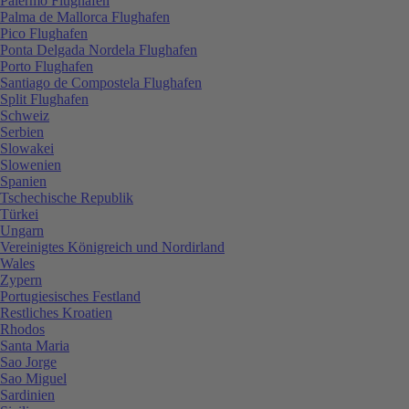
Palermo Flughafen
Palma de Mallorca Flughafen
Pico Flughafen
Ponta Delgada Nordela Flughafen
Porto Flughafen
Santiago de Compostela Flughafen
Split Flughafen
Schweiz
Serbien
Slowakei
Slowenien
Spanien
Tschechische Republik
Türkei
Ungarn
Vereinigtes Königreich und Nordirland
Wales
Zypern
Portugiesisches Festland
Restliches Kroatien
Rhodos
Santa Maria
Sao Jorge
Sao Miguel
Sardinien