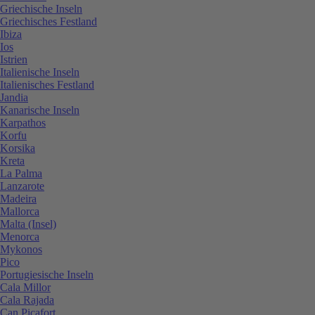
Griechische Inseln
Griechisches Festland
Ibiza
Ios
Istrien
Italienische Inseln
Italienisches Festland
Jandia
Kanarische Inseln
Karpathos
Korfu
Korsika
Kreta
La Palma
Lanzarote
Madeira
Mallorca
Malta (Insel)
Menorca
Mykonos
Pico
Portugiesische Inseln
Cala Millor
Cala Rajada
Can Picafort