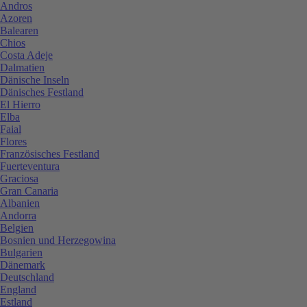
Andros
Azoren
Balearen
Chios
Costa Adeje
Dalmatien
Dänische Inseln
Dänisches Festland
El Hierro
Elba
Faial
Flores
Französisches Festland
Fuerteventura
Graciosa
Gran Canaria
Albanien
Andorra
Belgien
Bosnien und Herzegowina
Bulgarien
Dänemark
Deutschland
England
Estland