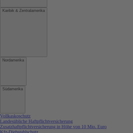
Karibik & Zentralamerika
Nordamerika
Südamerika
Vollkaskoschutz
Landesübliche Haftpflichtversicherung
Zusatzhaftpflichtversicherung in Höhe von 10 Mio. Euro
Kfz-Diebstahlschutz