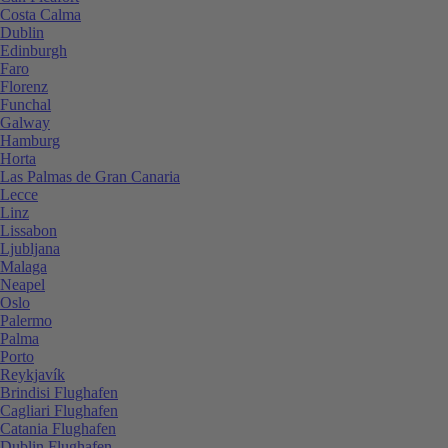
Costa Calma
Dublin
Edinburgh
Faro
Florenz
Funchal
Galway
Hamburg
Horta
Las Palmas de Gran Canaria
Lecce
Linz
Lissabon
Ljubljana
Malaga
Neapel
Oslo
Palermo
Palma
Porto
Reykjavík
Brindisi Flughafen
Cagliari Flughafen
Catania Flughafen
Dublin Flughafen