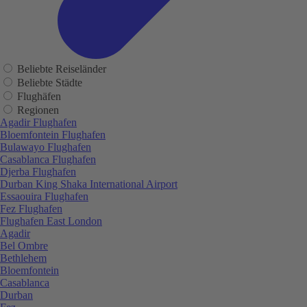
Beliebte Reiseländer
Beliebte Städte
Flughäfen
Regionen
Agadir Flughafen
Bloemfontein Flughafen
Bulawayo Flughafen
Casablanca Flughafen
Djerba Flughafen
Durban King Shaka International Airport
Essaouira Flughafen
Fez Flughafen
Flughafen East London
Agadir
Bel Ombre
Bethlehem
Bloemfontein
Casablanca
Durban