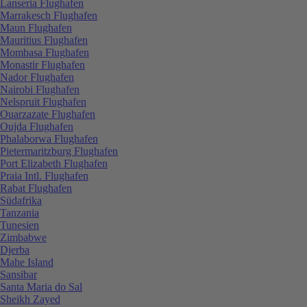
Lanseria Flughafen
Marrakesch Flughafen
Maun Flughafen
Mauritius Flughafen
Mombasa Flughafen
Monastir Flughafen
Nador Flughafen
Nairobi Flughafen
Nelspruit Flughafen
Ouarzazate Flughafen
Oujda Flughafen
Phalaborwa Flughafen
Pietermaritzburg Flughafen
Port Elizabeth Flughafen
Praia Intl. Flughafen
Rabat Flughafen
Südafrika
Tanzania
Tunesien
Zimbabwe
Djerba
Mahe Island
Sansibar
Santa Maria do Sal
Sheikh Zayed