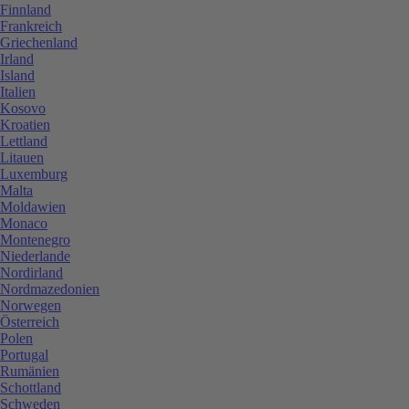
Finnland
Frankreich
Griechenland
Irland
Island
Italien
Kosovo
Kroatien
Lettland
Litauen
Luxemburg
Malta
Moldawien
Monaco
Montenegro
Niederlande
Nordirland
Nordmazedonien
Norwegen
Österreich
Polen
Portugal
Rumänien
Schottland
Schweden