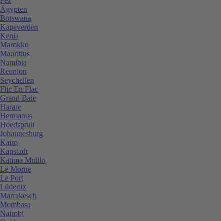
Fez
Ägypten
Botswana
Kapeverden
Kenia
Marokko
Mauritius
Namibia
Reunion
Seychellen
Flic En Flac
Grand Baie
Harare
Hermanus
Hoedspruit
Johannesburg
Kairo
Kapstadt
Katima Mulilo
Le Morne
Le Port
Lüderitz
Marrakesch
Mombasa
Nairobi