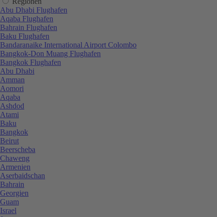
Regionen
Abu Dhabi Flughafen
Aqaba Flughafen
Bahrain Flughafen
Baku Flughafen
Bandaranaike International Airport Colombo
Bangkok-Don Muang Flughafen
Bangkok Flughafen
Abu Dhabi
Amman
Aomori
Aqaba
Ashdod
Atami
Baku
Bangkok
Beirut
Beerscheba
Chaweng
Armenien
Aserbaidschan
Bahrain
Georgien
Guam
Israel