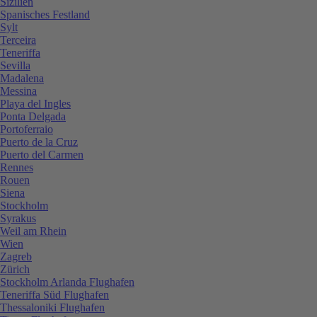
Sizilien
Spanisches Festland
Sylt
Terceira
Teneriffa
Sevilla
Madalena
Messina
Playa del Ingles
Ponta Delgada
Portoferraio
Puerto de la Cruz
Puerto del Carmen
Rennes
Rouen
Siena
Stockholm
Syrakus
Weil am Rhein
Wien
Zagreb
Zürich
Stockholm Arlanda Flughafen
Teneriffa Süd Flughafen
Thessaloniki Flughafen