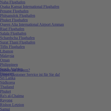
Naha Flughafen
Osaka Kansai International Flughafen
Penang Flughafen
Phitsanulok Flughafen
Phuket Flughafen
Queen Alia International Airport Amman
Riad Flughafen
Salala Flughafen
Schardscha Flughafen
Surat Thani Flughafen
Tiflis Flughafen
Libanon
Malaysia
Oman
Philippinen
Saudi-Arabien
Haben Sie Fragen?
Singapur
Unser Customer Service ist für Sie da!
Sri Lanka
Südkorea
Thailand
Phuket
Ra's al-Chaima
Rayong
Rishon Letzion
Samui