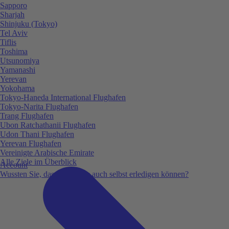
Sapporo
Sharjah
Shinjuku (Tokyo)
Tel Aviv
Tiflis
Toshima
Utsunomiya
Yamanashi
Yerevan
Yokohama
Tokyo-Haneda International Flughafen
Tokyo-Narita Flughafen
Trang Flughafen
Ubon Ratchathanii Flughafen
Udon Thani Flughafen
Yerevan Flughafen
Vereinigte Arabische Emirate
Alle Ziele im Überblick
Account
Wussten Sie, dass Sie vieles auch selbst erledigen können?