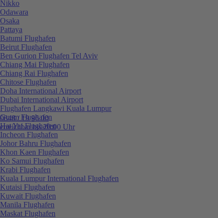
Nikko
Odawara
Osaka
Pattaya
Batumi Flughafen
Beirut Flughafen
Ben Gurion Flughafen Tel Aviv
Chiang Mai Flughafen
Chiang Rai Flughafen
Chitose Flughafen
Doha International Airport
Dubai International Airport
Flughafen Langkawi Kuala Lumpur
Guam Flughafen
0848 / 19 96 00
Hat Yai Flughafen
erreichbar bis 20:00 Uhr
Incheon Flughafen
Johor Bahru Flughafen
Khon Kaen Flughafen
Ko Samui Flughafen
Krabi Flughafen
Kuala Lumpur International Flughafen
Kutaisi Flughafen
Kuwait Flughafen
Manila Flughafen
Maskat Flughafen