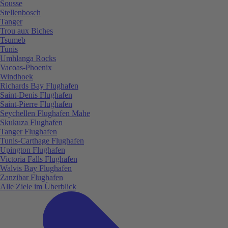
Sousse
Stellenbosch
Tanger
Trou aux Biches
Tsumeb
Tunis
Umhlanga Rocks
Vacoas-Phoenix
Windhoek
Richards Bay Flughafen
Saint-Denis Flughafen
Saint-Pierre Flughafen
Seychellen Flughafen Mahe
Skukuza Flughafen
Tanger Flughafen
Tunis-Carthage Flughafen
Upington Flughafen
Victoria Falls Flughafen
Walvis Bay Flughafen
Zanzibar Flughafen
Alle Ziele im Überblick