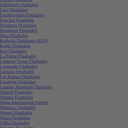
Edinburgh Flughafen
Faro Flughafen
Fuerteventura Flughafen
Funchal Flughafen
Hamburg Flughafen
Heraklion Flughafen
Ibiza Flughafen
Keflavik Flughafen (KEF)
Korfu Flughafen
Kos Flughafen
La Palma Flughafen
Lamezia Terme Flughafen
Lanzarote Flughafen
Larnaka Flughafen
Las Palmas Flughafen
Lissabon Flughafen
London Heathrow Flughafen
Madrid Flughafen
Malaga Flughafen
Malta International Airport
Menorca Flughafen
Neapel Flughafen
Nizza Flughafen
Olbia Flughafen