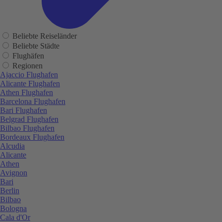
Beliebte Reiseländer
Beliebte Städte
Flughäfen
Regionen
Ajaccio Flughafen
Alicante Flughafen
Athen Flughafen
Barcelona Flughafen
Bari Flughafen
Belgrad Flughafen
Bilbao Flughafen
Bordeaux Flughafen
Alcudia
Alicante
Athen
Avignon
Bari
Berlin
Bilbao
Bologna
Cala d'Or