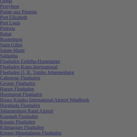
Oujda
Pereybere
Pointe aux Piments
Port Elizabeth
Port Louis
Pretoria
Rabat
Rustenburg
Saint Gilles
Sainte-Marie
Saldanha
Flughafen Enfidha-Hammamet
Flughafen Kairo-International
Flughafen O. R. Tambo Johannesburg
Gaborone Flughafen
George Flughafen
Harare Flughafen
Hoedspruit Flughafen
Hosea Kutako International Airport Windhoek
Hurghada Flughafen
Johannesburg Rand Airport
Kapstadt Flughafen
Kasane Flughafen
Kilimanjaro Flughafen
Kruger-Mpumalanga Flughafen