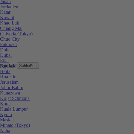
Japan
Jordanien
Katar
Kuwait
Khao Lak
Chiang Mai
Chiyoda (Tokyo)
Chuo City
Fukuoka
Doha
Dubai
Eilat
Kontakt
Fujairah
Schließen
Haifa
Hua Hin
Jerusalem
Johor Bahru
Kanazawa
Kirjat Schmona
Korat
Kuala Lumpur
Kyoto
Maskat
Minato (Tokyo)
Naha