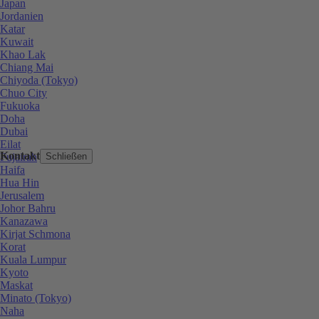
Japan
Jordanien
Katar
Kuwait
Khao Lak
Chiang Mai
Chiyoda (Tokyo)
Chuo City
Fukuoka
Doha
Dubai
Eilat
Kontakt
Fujairah
Schließen
Haifa
Hua Hin
Jerusalem
Johor Bahru
Kanazawa
Kirjat Schmona
Korat
Kuala Lumpur
Kyoto
Maskat
Minato (Tokyo)
Naha