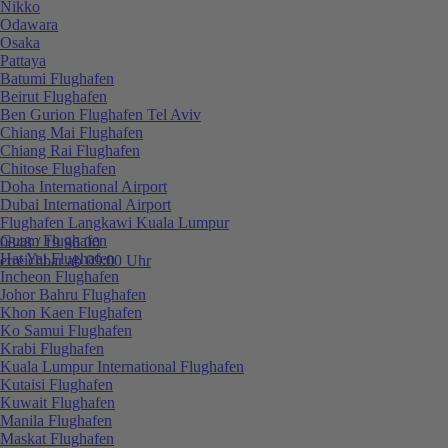
Nikko
Odawara
Osaka
Pattaya
Batumi Flughafen
Beirut Flughafen
Ben Gurion Flughafen Tel Aviv
Chiang Mai Flughafen
Chiang Rai Flughafen
Chitose Flughafen
Doha International Airport
Dubai International Airport
Flughafen Langkawi Kuala Lumpur
Guam Flughafen
0848 / 19 96 00
Hat Yai Flughafen
erreichbar ab 09:00 Uhr
Incheon Flughafen
Johor Bahru Flughafen
Khon Kaen Flughafen
Ko Samui Flughafen
Krabi Flughafen
Kuala Lumpur International Flughafen
Kutaisi Flughafen
Kuwait Flughafen
Manila Flughafen
Maskat Flughafen