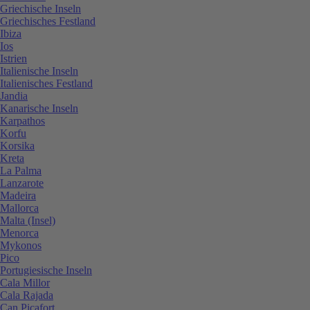
Griechische Inseln
Griechisches Festland
Ibiza
Ios
Istrien
Italienische Inseln
Italienisches Festland
Jandia
Kanarische Inseln
Karpathos
Korfu
Korsika
Kreta
La Palma
Lanzarote
Madeira
Mallorca
Malta (Insel)
Menorca
Mykonos
Pico
Portugiesische Inseln
Cala Millor
Cala Rajada
Can Picafort