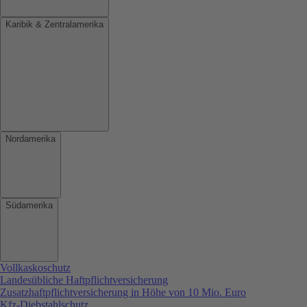
Karibik & Zentralamerika
Nordamerika
Südamerika
Vollkaskoschutz
Landesübliche Haftpflichtversicherung
Zusatzhaftpflichtversicherung in Höhe von 10 Mio. Euro
Kfz-Diebstahlschutz