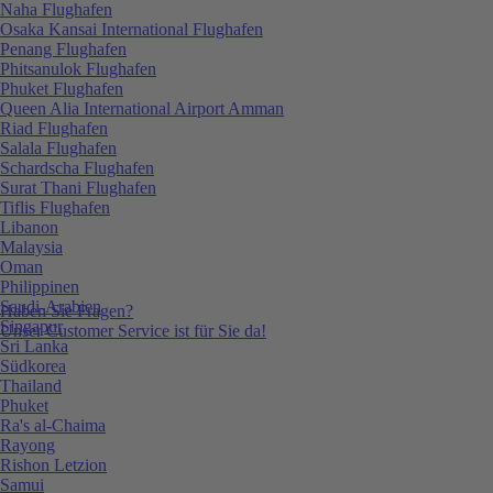
Naha Flughafen
Osaka Kansai International Flughafen
Penang Flughafen
Phitsanulok Flughafen
Phuket Flughafen
Queen Alia International Airport Amman
Riad Flughafen
Salala Flughafen
Schardscha Flughafen
Surat Thani Flughafen
Tiflis Flughafen
Libanon
Malaysia
Oman
Philippinen
Saudi-Arabien
Haben Sie Fragen?
Singapur
Unser Customer Service ist für Sie da!
Sri Lanka
Südkorea
Thailand
Phuket
Ra's al-Chaima
Rayong
Rishon Letzion
Samui