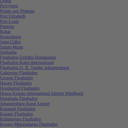
Oujda
Pereybere
Pointe aux Piments
Port Elizabeth
Port Louis
Pretoria
Rabat
Rustenburg
Saint Gilles
Sainte-Marie
Saldanha
Flughafen Enfidha-Hammamet
Flughafen Kairo-International
Flughafen O. R. Tambo Johannesburg
Gaborone Flughafen
George Flughafen
Harare Flughafen
Hoedspruit Flughafen
Hosea Kutako International Airport Windhoek
Hurghada Flughafen
Johannesburg Rand Airport
Kapstadt Flughafen
Kasane Flughafen
Kilimanjaro Flughafen
Kruger-Mpumalanga Flughafen