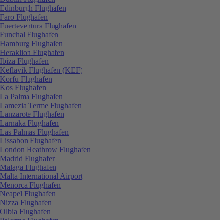
Edinburgh Flughafen
Faro Flughafen
Fuerteventura Flughafen
Funchal Flughafen
Hamburg Flughafen
Heraklion Flughafen
Ibiza Flughafen
Keflavik Flughafen (KEF)
Korfu Flughafen
Kos Flughafen
La Palma Flughafen
Lamezia Terme Flughafen
Lanzarote Flughafen
Larnaka Flughafen
Las Palmas Flughafen
Lissabon Flughafen
London Heathrow Flughafen
Madrid Flughafen
Malaga Flughafen
Malta International Airport
Menorca Flughafen
Neapel Flughafen
Nizza Flughafen
Olbia Flughafen