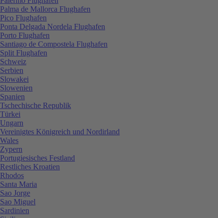
Palermo Flughafen
Palma de Mallorca Flughafen
Pico Flughafen
Ponta Delgada Nordela Flughafen
Porto Flughafen
Santiago de Compostela Flughafen
Split Flughafen
Schweiz
Serbien
Slowakei
Slowenien
Spanien
Tschechische Republik
Türkei
Ungarn
Vereinigtes Königreich und Nordirland
Wales
Zypern
Portugiesisches Festland
Restliches Kroatien
Rhodos
Santa Maria
Sao Jorge
Sao Miguel
Sardinien