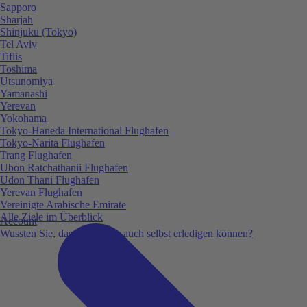
Sapporo
Sharjah
Shinjuku (Tokyo)
Tel Aviv
Tiflis
Toshima
Utsunomiya
Yamanashi
Yerevan
Yokohama
Tokyo-Haneda International Flughafen
Tokyo-Narita Flughafen
Trang Flughafen
Ubon Ratchathanii Flughafen
Udon Thani Flughafen
Yerevan Flughafen
Vereinigte Arabische Emirate
Alle Ziele im Überblick
Account
Wussten Sie, dass Sie vieles auch selbst erledigen können?