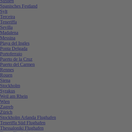
Sizilien
Spanisches Festland
Sylt
Terceira
Teneriffa
Sevilla
Madalena
Messina
Playa del Ingles
Ponta Delgada
Portoferraio
Puerto de la Cruz
Puerto del Carmen
Rennes
Rouen
Siena
Stockholm
Syrakus
Weil am Rhein
Wien
Zagreb
Zürich
Stockholm Arlanda Flughafen
Teneriffa Süd Flughafen
Thessaloniki Flughafen