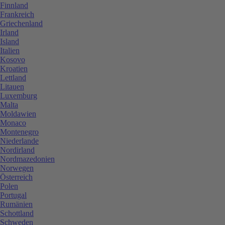
Finnland
Frankreich
Griechenland
Irland
Island
Italien
Kosovo
Kroatien
Lettland
Litauen
Luxemburg
Malta
Moldawien
Monaco
Montenegro
Niederlande
Nordirland
Nordmazedonien
Norwegen
Österreich
Polen
Portugal
Rumänien
Schottland
Schweden