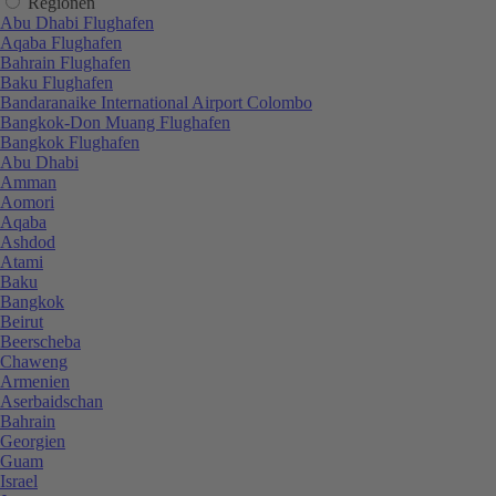
Regionen
Abu Dhabi Flughafen
Aqaba Flughafen
Bahrain Flughafen
Baku Flughafen
Bandaranaike International Airport Colombo
Bangkok-Don Muang Flughafen
Bangkok Flughafen
Abu Dhabi
Amman
Aomori
Aqaba
Ashdod
Atami
Baku
Bangkok
Beirut
Beerscheba
Chaweng
Armenien
Aserbaidschan
Bahrain
Georgien
Guam
Israel