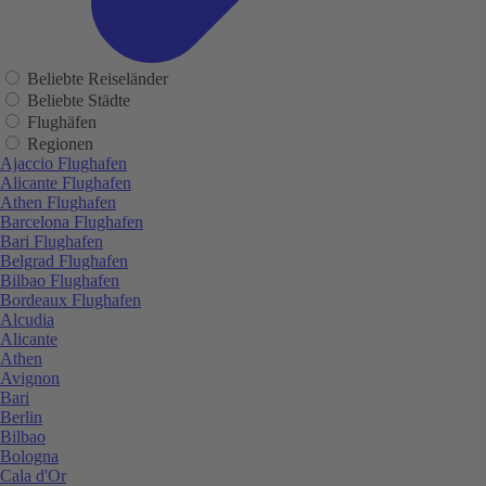
Beliebte Reiseländer
Beliebte Städte
Flughäfen
Regionen
Ajaccio Flughafen
Alicante Flughafen
Athen Flughafen
Barcelona Flughafen
Bari Flughafen
Belgrad Flughafen
Bilbao Flughafen
Bordeaux Flughafen
Alcudia
Alicante
Athen
Avignon
Bari
Berlin
Bilbao
Bologna
Cala d'Or