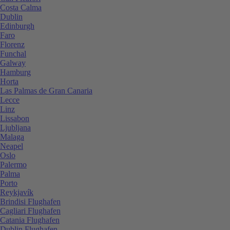
Costa Calma
Dublin
Edinburgh
Faro
Florenz
Funchal
Galway
Hamburg
Horta
Las Palmas de Gran Canaria
Lecce
Linz
Lissabon
Ljubljana
Malaga
Neapel
Oslo
Palermo
Palma
Porto
Reykjavík
Brindisi Flughafen
Cagliari Flughafen
Catania Flughafen
Dublin Flughafen