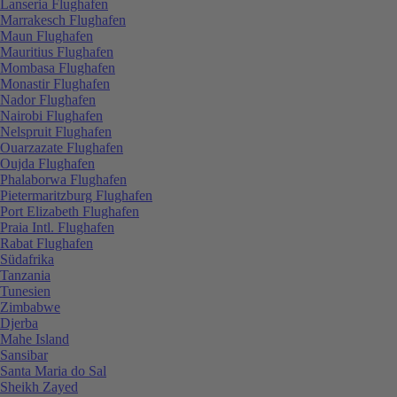
Lanseria Flughafen
Marrakesch Flughafen
Maun Flughafen
Mauritius Flughafen
Mombasa Flughafen
Monastir Flughafen
Nador Flughafen
Nairobi Flughafen
Nelspruit Flughafen
Ouarzazate Flughafen
Oujda Flughafen
Phalaborwa Flughafen
Pietermaritzburg Flughafen
Port Elizabeth Flughafen
Praia Intl. Flughafen
Rabat Flughafen
Südafrika
Tanzania
Tunesien
Zimbabwe
Djerba
Mahe Island
Sansibar
Santa Maria do Sal
Sheikh Zayed