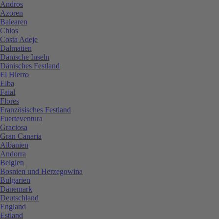
Andros
Azoren
Balearen
Chios
Costa Adeje
Dalmatien
Dänische Inseln
Dänisches Festland
El Hierro
Elba
Faial
Flores
Französisches Festland
Fuerteventura
Graciosa
Gran Canaria
Albanien
Andorra
Belgien
Bosnien und Herzegowina
Bulgarien
Dänemark
Deutschland
England
Estland