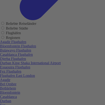
Beliebte Reiseländer
Beliebte Städte
Flughäfen
Regionen
Agadir Flughafen
Bloemfontein Flughafen
Bulawayo Flughafen
Casablanca Flughafen
Djerba Flughafen
Durban King Shaka International Airport
Essaouira Flughafen
Fez Flughafen
Flughafen East London
Agadir
Bel Ombre
Bethlehem
Bloemfontein
Casablanca
Durban