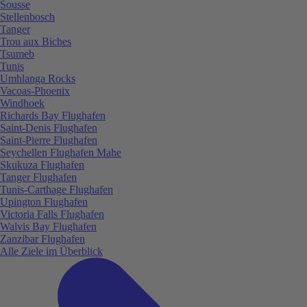
Sousse
Stellenbosch
Tanger
Trou aux Biches
Tsumeb
Tunis
Umhlanga Rocks
Vacoas-Phoenix
Windhoek
Richards Bay Flughafen
Saint-Denis Flughafen
Saint-Pierre Flughafen
Seychellen Flughafen Mahe
Skukuza Flughafen
Tanger Flughafen
Tunis-Carthage Flughafen
Upington Flughafen
Victoria Falls Flughafen
Walvis Bay Flughafen
Zanzibar Flughafen
Alle Ziele im Überblick