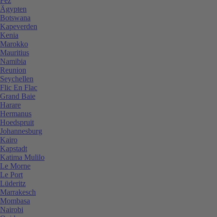
Fez
Ägypten
Botswana
Kapeverden
Kenia
Marokko
Mauritius
Namibia
Reunion
Seychellen
Flic En Flac
Grand Baie
Harare
Hermanus
Hoedspruit
Johannesburg
Kairo
Kapstadt
Katima Mulilo
Le Morne
Le Port
Lüderitz
Marrakesch
Mombasa
Nairobi