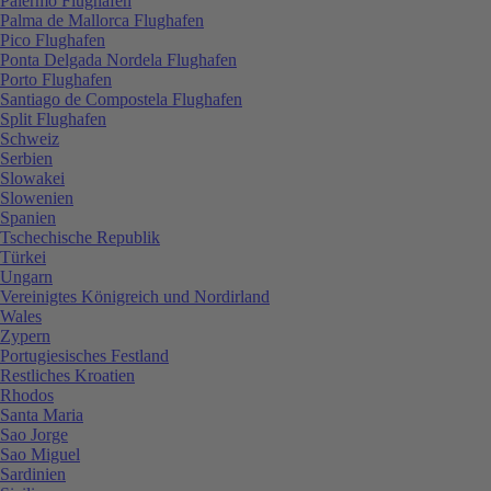
Palermo Flughafen
Palma de Mallorca Flughafen
Pico Flughafen
Ponta Delgada Nordela Flughafen
Porto Flughafen
Santiago de Compostela Flughafen
Split Flughafen
Schweiz
Serbien
Slowakei
Slowenien
Spanien
Tschechische Republik
Türkei
Ungarn
Vereinigtes Königreich und Nordirland
Wales
Zypern
Portugiesisches Festland
Restliches Kroatien
Rhodos
Santa Maria
Sao Jorge
Sao Miguel
Sardinien