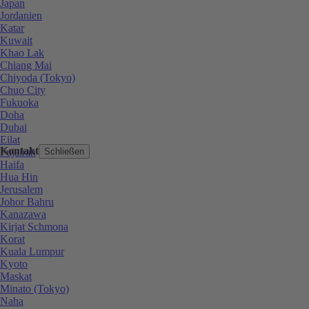
Japan
Jordanien
Katar
Kuwait
Khao Lak
Chiang Mai
Chiyoda (Tokyo)
Chuo City
Fukuoka
Doha
Dubai
Eilat
Kontakt
Fujairah
Schließen
Haifa
Hua Hin
Jerusalem
Johor Bahru
Kanazawa
Kirjat Schmona
Korat
Kuala Lumpur
Kyoto
Maskat
Minato (Tokyo)
Naha