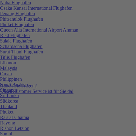
Naha Flughafen
Osaka Kansai International Flughafen
Penang Flughafen
Phitsanulok Flughafen
Phuket Flughafen
Queen Alia International Airport Amman
Riad Flughafen
Salala Flughafen
Schardscha Flughafen
Surat Thani Flughafen
Tiflis Flughafen
Libanon
Malaysia
Oman
Philippinen
Saudi-Arabien
Haben Sie Fragen?
Singapur
Unser Customer Service ist für Sie da!
Sri Lanka
Südkorea
Thailand
Phuket
Ra's al-Chaima
Rayong
Rishon Letzion
Samui