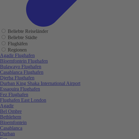
Beliebte Reiseländer
Beliebte Städte
Flughäfen
Regionen
Agadir Flughafen
Bloemfontein Flughafen
Bulawayo Flughafen
Casablanca Flughafen
Djerba Flughafen
Durban King Shaka International Airport
Essaouira Flughafen
Fez Flughafen
Flughafen East London
Agadir
Bel Ombre
Bethlehem
Bloemfontein
Casablanca
Durban