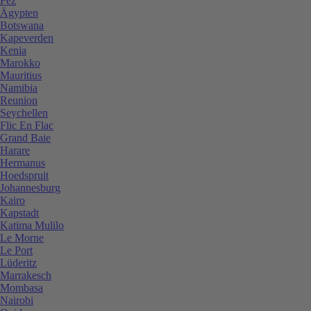
Fez
Ägypten
Botswana
Kapeverden
Kenia
Marokko
Mauritius
Namibia
Reunion
Seychellen
Flic En Flac
Grand Baie
Harare
Hermanus
Hoedspruit
Johannesburg
Kairo
Kapstadt
Katima Mulilo
Le Morne
Le Port
Lüderitz
Marrakesch
Mombasa
Nairobi