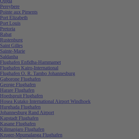
Oujda
Pereybere
Pointe aux Piments
Port Elizabeth
Port Louis
Pretoria
Rabat
Rustenburg
Saint Gilles
Sainte-Marie
Saldanha
Flughafen Enfidha-Hammamet
Flughafen Kairo-International
Flughafen O. R. Tambo Johannesburg
Gaborone Flughafen
George Flughafen
Harare Flughafen
Hoedspruit Flughafen
Hosea Kutako International Airport Windhoek
Hurghada Flughafen
Johannesburg Rand Airport
Kapstadt Flughafen
Kasane Flughafen
Kilimanjaro Flughafen
Kruger-Mpumalanga Flughafen