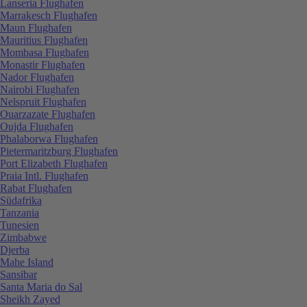
Lanseria Flughafen
Marrakesch Flughafen
Maun Flughafen
Mauritius Flughafen
Mombasa Flughafen
Monastir Flughafen
Nador Flughafen
Nairobi Flughafen
Nelspruit Flughafen
Ouarzazate Flughafen
Oujda Flughafen
Phalaborwa Flughafen
Pietermaritzburg Flughafen
Port Elizabeth Flughafen
Praia Intl. Flughafen
Rabat Flughafen
Südafrika
Tanzania
Tunesien
Zimbabwe
Djerba
Mahe Island
Sansibar
Santa Maria do Sal
Sheikh Zayed