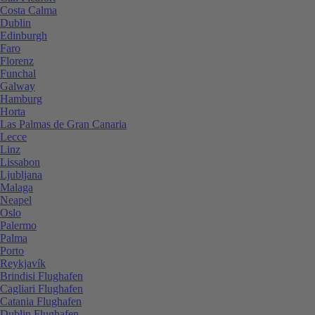
Costa Calma
Dublin
Edinburgh
Faro
Florenz
Funchal
Galway
Hamburg
Horta
Las Palmas de Gran Canaria
Lecce
Linz
Lissabon
Ljubljana
Malaga
Neapel
Oslo
Palermo
Palma
Porto
Reykjavík
Brindisi Flughafen
Cagliari Flughafen
Catania Flughafen
Dublin Flughafen