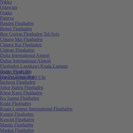
Nikko
Odawara
Osaka
Pattaya
Batumi Flughafen
Beirut Flughafen
Ben Gurion Flughafen Tel Aviv
Chiang Mai Flughafen
Chiang Rai Flughafen
Chitose Flughafen
Doha International Airport
Dubai International Airport
Flughafen Langkawi Kuala Lumpur
Guam Flughafen
0848 / 19 96 00
Hat Yai Flughafen
erreichbar bis 20:00 Uhr
Incheon Flughafen
Johor Bahru Flughafen
Khon Kaen Flughafen
Ko Samui Flughafen
Krabi Flughafen
Kuala Lumpur International Flughafen
Kutaisi Flughafen
Kuwait Flughafen
Manila Flughafen
Maskat Flughafen