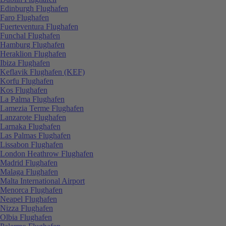
Edinburgh Flughafen
Faro Flughafen
Fuerteventura Flughafen
Funchal Flughafen
Hamburg Flughafen
Heraklion Flughafen
Ibiza Flughafen
Keflavik Flughafen (KEF)
Korfu Flughafen
Kos Flughafen
La Palma Flughafen
Lamezia Terme Flughafen
Lanzarote Flughafen
Larnaka Flughafen
Las Palmas Flughafen
Lissabon Flughafen
London Heathrow Flughafen
Madrid Flughafen
Malaga Flughafen
Malta International Airport
Menorca Flughafen
Neapel Flughafen
Nizza Flughafen
Olbia Flughafen