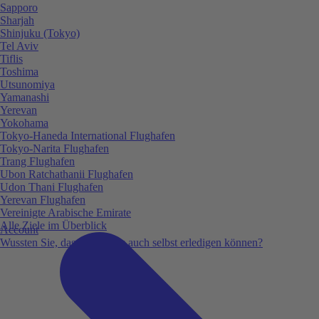
Sapporo
Sharjah
Shinjuku (Tokyo)
Tel Aviv
Tiflis
Toshima
Utsunomiya
Yamanashi
Yerevan
Yokohama
Tokyo-Haneda International Flughafen
Tokyo-Narita Flughafen
Trang Flughafen
Ubon Ratchathanii Flughafen
Udon Thani Flughafen
Yerevan Flughafen
Vereinigte Arabische Emirate
Alle Ziele im Überblick
Account
Wussten Sie, dass Sie vieles auch selbst erledigen können?