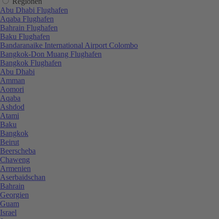
Regionen
Abu Dhabi Flughafen
Aqaba Flughafen
Bahrain Flughafen
Baku Flughafen
Bandaranaike International Airport Colombo
Bangkok-Don Muang Flughafen
Bangkok Flughafen
Abu Dhabi
Amman
Aomori
Aqaba
Ashdod
Atami
Baku
Bangkok
Beirut
Beerscheba
Chaweng
Armenien
Aserbaidschan
Bahrain
Georgien
Guam
Israel