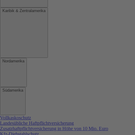
Karibik & Zentralamerika
Nordamerika
Südamerika
Vollkaskoschutz
Landesübliche Haftpflichtversicherung
Zusatzhaftpflichtversicherung in Höhe von 10 Mio. Euro
Kfz-Diebstahlschutz