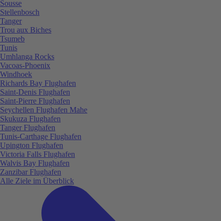
Sousse
Stellenbosch
Tanger
Trou aux Biches
Tsumeb
Tunis
Umhlanga Rocks
Vacoas-Phoenix
Windhoek
Richards Bay Flughafen
Saint-Denis Flughafen
Saint-Pierre Flughafen
Seychellen Flughafen Mahe
Skukuza Flughafen
Tanger Flughafen
Tunis-Carthage Flughafen
Upington Flughafen
Victoria Falls Flughafen
Walvis Bay Flughafen
Zanzibar Flughafen
Alle Ziele im Überblick