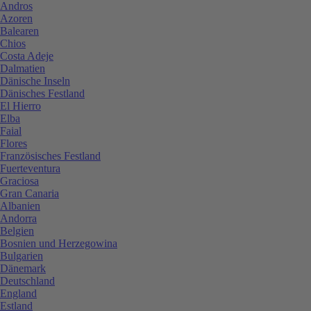
Andros
Azoren
Balearen
Chios
Costa Adeje
Dalmatien
Dänische Inseln
Dänisches Festland
El Hierro
Elba
Faial
Flores
Französisches Festland
Fuerteventura
Graciosa
Gran Canaria
Albanien
Andorra
Belgien
Bosnien und Herzegowina
Bulgarien
Dänemark
Deutschland
England
Estland