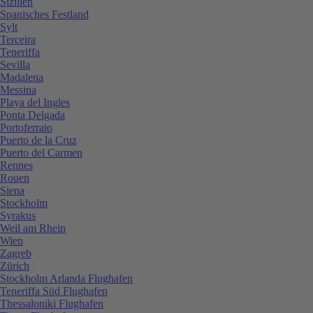
Sizilien
Spanisches Festland
Sylt
Terceira
Teneriffa
Sevilla
Madalena
Messina
Playa del Ingles
Ponta Delgada
Portoferraio
Puerto de la Cruz
Puerto del Carmen
Rennes
Rouen
Siena
Stockholm
Syrakus
Weil am Rhein
Wien
Zagreb
Zürich
Stockholm Arlanda Flughafen
Teneriffa Süd Flughafen
Thessaloniki Flughafen