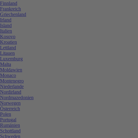
Finnland
Frankreich
Griechenland
Irland
Island
Italien
Kosovo
Kroatien
Lettland
Litauen
Luxemburg
Malta
Moldawien
Monaco
Montenegro
Niederlande
Nordirland
Nordmazedonien
Norwegen
Österreich
Polen
Portugal
Rumänien
Schottland
Schweden