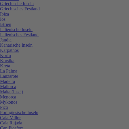
Griechische Inseln
Griechisches Festland
Ibiza
Ios
Istrien
Italienische Inseln
Italienisches Festland
Jandia
Kanarische Inseln
Karpathos
Korfu
Korsika
Kreta
La Palma
Lanzarote
Madeira
Mallorca
Malta (Insel)
Menorca
Mykonos
Pico
Portugiesische Inseln
Cala Millor
Cala Rajada
Can Picafort