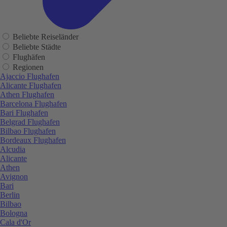
Beliebte Reiseländer
Beliebte Städte
Flughäfen
Regionen
Ajaccio Flughafen
Alicante Flughafen
Athen Flughafen
Barcelona Flughafen
Bari Flughafen
Belgrad Flughafen
Bilbao Flughafen
Bordeaux Flughafen
Alcudia
Alicante
Athen
Avignon
Bari
Berlin
Bilbao
Bologna
Cala d'Or