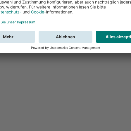
Feedback
Sie haben Fr
Buchung?