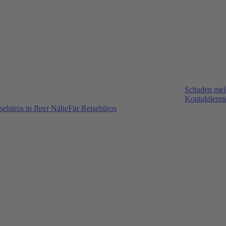
Schaden me
Kontaktieren
sebüros in Ihrer Nähe
Für Reisebüros