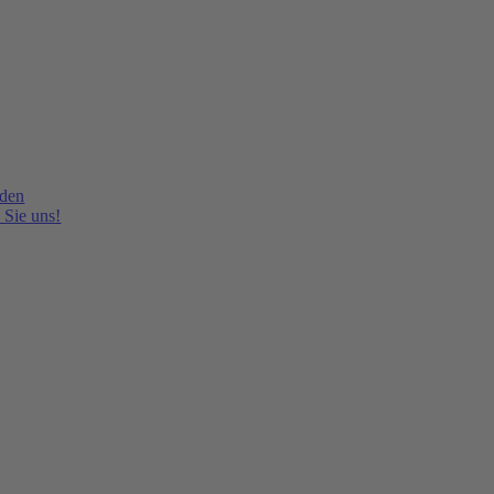
lden
 Sie uns!