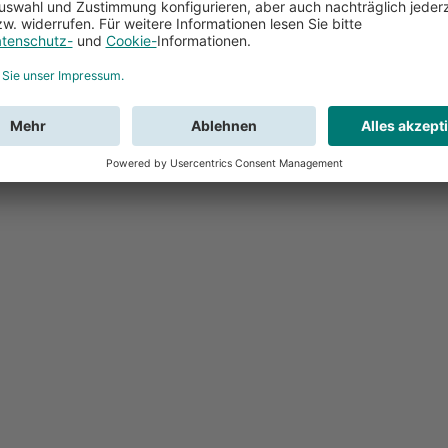
Feedback
Sie haben Fr
Buchung?