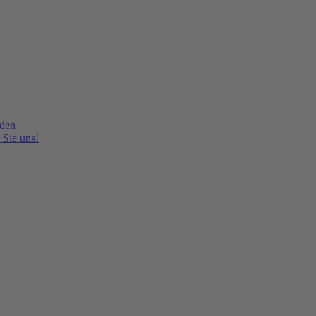
lden
 Sie uns!