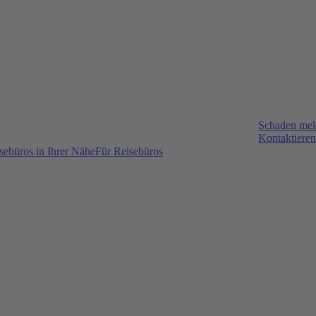
Schaden me
Kontaktieren
sebüros in Ihrer Nähe
Für Reisebüros