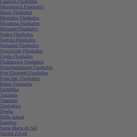
Lanseria Flughafen
Marrakesch Flughafen
Maun Flughafen
Mauritius Flughafen
Mombasa Flughafen
Monastir Flughafen
Nador Flughafen
Nairobi Flughafen
Nelspruit Flughafen
Ouarzazate Flughafen
Oujda Flughafen
Phalaborwa Flughafen
Pietermaritzburg Flughafen
Port Elizabeth Flughafen
Praia Intl. Flughafen
Rabat Flughafen
Südafrika
Tanzania
Tunesien
Zimbabwe
Djerba
Mahe Island
Sansibar
Santa Maria do Sal
Sheikh Zayed