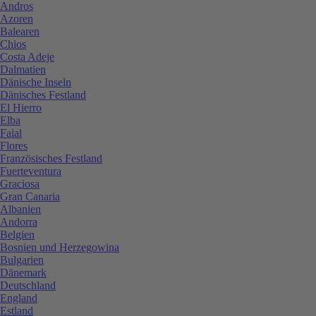
Andros
Azoren
Balearen
Chios
Costa Adeje
Dalmatien
Dänische Inseln
Dänisches Festland
El Hierro
Elba
Faial
Flores
Französisches Festland
Fuerteventura
Graciosa
Gran Canaria
Albanien
Andorra
Belgien
Bosnien und Herzegowina
Bulgarien
Dänemark
Deutschland
England
Estland