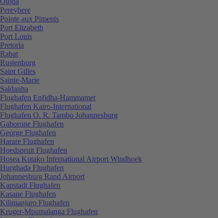
Oujda
Pereybere
Pointe aux Piments
Port Elizabeth
Port Louis
Pretoria
Rabat
Rustenburg
Saint Gilles
Sainte-Marie
Saldanha
Flughafen Enfidha-Hammamet
Flughafen Kairo-International
Flughafen O. R. Tambo Johannesburg
Gaborone Flughafen
George Flughafen
Harare Flughafen
Hoedspruit Flughafen
Hosea Kutako International Airport Windhoek
Hurghada Flughafen
Johannesburg Rand Airport
Kapstadt Flughafen
Kasane Flughafen
Kilimanjaro Flughafen
Kruger-Mpumalanga Flughafen