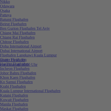
Nikko
Odawara
Osaka
Pattaya
Batumi Flughafen
Beirut Flughafen
Ben Gurion Flughafen Tel Aviv
Chiang Mai Flughafen
Chiang Rai Flughafen
Chitose Flughafen
Doha International Airport
Dubai International Airport
Flughafen Langkawi Kuala Lumpur
Guam Flughafen
0848 / 19 96 00
Hat Yai Flughafen
erreichbar ab 10:00 Uhr
Incheon Flughafen
Johor Bahru Flughafen
Khon Kaen Flughafen
Ko Samui Flughafen
Krabi Flughafen
Kuala Lumpur International Flughafen
Kutaisi Flughafen
Kuwait Flughafen
Manila Flughafen
Maskat Flughafen