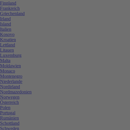
Finnland
Frankreich
Griechenland
Irland
Island
Italien
Kosovo
Kroatien
Lettland
Litauen
Luxemburg
Malta
Moldawien
Monaco
Montenegro
Niederlande
Nordirland
Nordmazedonien
Norwegen
Österreich
Polen
Portugal
Rumänien
Schottland
Schweden