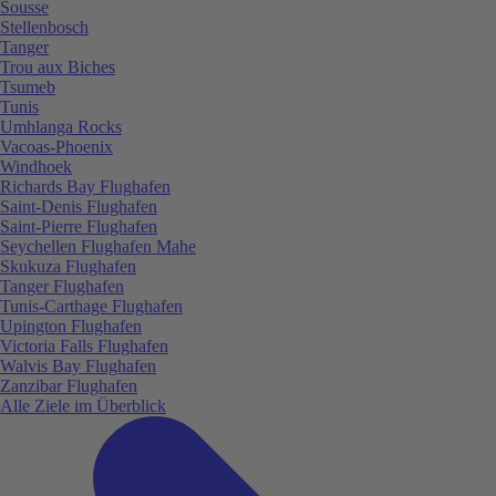
Sousse
Stellenbosch
Tanger
Trou aux Biches
Tsumeb
Tunis
Umhlanga Rocks
Vacoas-Phoenix
Windhoek
Richards Bay Flughafen
Saint-Denis Flughafen
Saint-Pierre Flughafen
Seychellen Flughafen Mahe
Skukuza Flughafen
Tanger Flughafen
Tunis-Carthage Flughafen
Upington Flughafen
Victoria Falls Flughafen
Walvis Bay Flughafen
Zanzibar Flughafen
Alle Ziele im Überblick