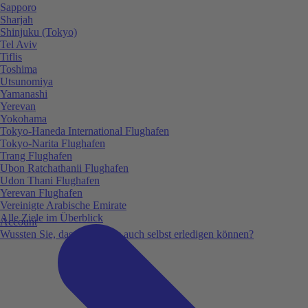
Sapporo
Sharjah
Shinjuku (Tokyo)
Tel Aviv
Tiflis
Toshima
Utsunomiya
Yamanashi
Yerevan
Yokohama
Tokyo-Haneda International Flughafen
Tokyo-Narita Flughafen
Trang Flughafen
Ubon Ratchathanii Flughafen
Udon Thani Flughafen
Yerevan Flughafen
Vereinigte Arabische Emirate
Alle Ziele im Überblick
Account
Wussten Sie, dass Sie vieles auch selbst erledigen können?