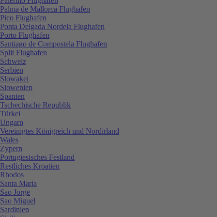
Palermo Flughafen
Palma de Mallorca Flughafen
Pico Flughafen
Ponta Delgada Nordela Flughafen
Porto Flughafen
Santiago de Compostela Flughafen
Split Flughafen
Schweiz
Serbien
Slowakei
Slowenien
Spanien
Tschechische Republik
Türkei
Ungarn
Vereinigtes Königreich und Nordirland
Wales
Zypern
Portugiesisches Festland
Restliches Kroatien
Rhodos
Santa Maria
Sao Jorge
Sao Miguel
Sardinien