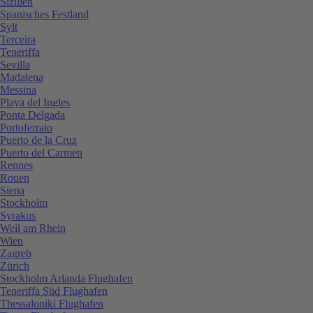
Sizilien
Spanisches Festland
Sylt
Terceira
Teneriffa
Sevilla
Madalena
Messina
Playa del Ingles
Ponta Delgada
Portoferraio
Puerto de la Cruz
Puerto del Carmen
Rennes
Rouen
Siena
Stockholm
Syrakus
Weil am Rhein
Wien
Zagreb
Zürich
Stockholm Arlanda Flughafen
Teneriffa Süd Flughafen
Thessaloniki Flughafen