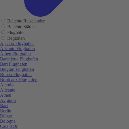
Beliebte Reiseländer
Beliebte Städte
Flughäfen
Regionen
Ajaccio Flughafen
Alicante Flughafen
Athen Flughafen
Barcelona Flughafen
Bari Flughafen
Belgrad Flughafen
Bilbao Flughafen
Bordeaux Flughafen
Alcudia
Alicante
Athen
Avignon
Bari
Berlin
Bilbao
Bologna
Cala d'Or