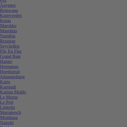
Fez
Ägypten
Botswana
Kapeverden
Kenia
Marokko
Mauritius
Namibia
Reunion
Seychellen
Flic En Flac
Grand Baie
Harare
Hermanus
Hoedspruit
Johannesburg
Kairo
Kapstadt
Katima Mulilo
Le Morne
Le Port
Lüderitz
Marrakesch
Mombasa
Nairobi