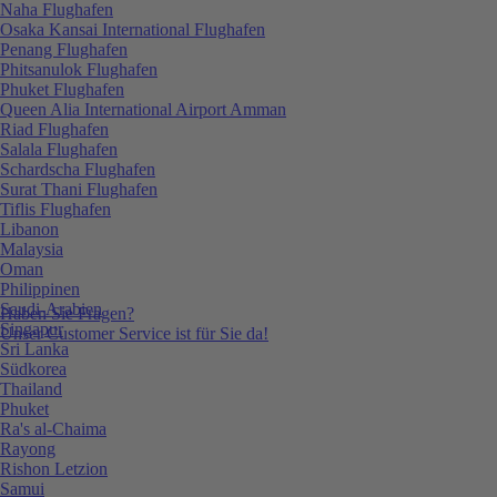
Naha Flughafen
Osaka Kansai International Flughafen
Penang Flughafen
Phitsanulok Flughafen
Phuket Flughafen
Queen Alia International Airport Amman
Riad Flughafen
Salala Flughafen
Schardscha Flughafen
Surat Thani Flughafen
Tiflis Flughafen
Libanon
Malaysia
Oman
Philippinen
Saudi-Arabien
Haben Sie Fragen?
Singapur
Unser Customer Service ist für Sie da!
Sri Lanka
Südkorea
Thailand
Phuket
Ra's al-Chaima
Rayong
Rishon Letzion
Samui