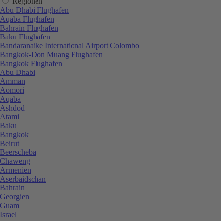
Regionen
Abu Dhabi Flughafen
Aqaba Flughafen
Bahrain Flughafen
Baku Flughafen
Bandaranaike International Airport Colombo
Bangkok-Don Muang Flughafen
Bangkok Flughafen
Abu Dhabi
Amman
Aomori
Aqaba
Ashdod
Atami
Baku
Bangkok
Beirut
Beerscheba
Chaweng
Armenien
Aserbaidschan
Bahrain
Georgien
Guam
Israel