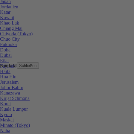
Japan
Jordanien
Katar
Kuwait
Khao Lak
Chiang Mai
Chiyoda (Tokyo)
Chuo City
Fukuoka
Doha
Dubai
Eilat
Kontakt
Fujairah
Schließen
Haifa
Hua Hin
Jerusalem
Johor Bahru
Kanazawa
Kirjat Schmona
Korat
Kuala Lumpur
Kyoto
Maskat
Minato (Tokyo)
Naha