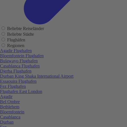
Beliebte Reiseländer
Beliebte Städte
Flughäfen
Regionen
Agadir Flughafen
Bloemfontein Flughafen
Bulawayo Flughafen
Casablanca Flughafen
Djerba Flughafen
Durban King Shaka International Airport
Essaouira Flughafen
Fez Flughafen
Flughafen East London
Agadir
Bel Ombre
Bethlehem
Bloemfontein
Casablanca
Durban