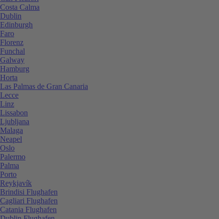
Costa Calma
Dublin
Edinburgh
Faro
Florenz
Funchal
Galway
Hamburg
Horta
Las Palmas de Gran Canaria
Lecce
Linz
Lissabon
Ljubljana
Malaga
Neapel
Oslo
Palermo
Palma
Porto
Reykjavík
Brindisi Flughafen
Cagliari Flughafen
Catania Flughafen
Dublin Flughafen