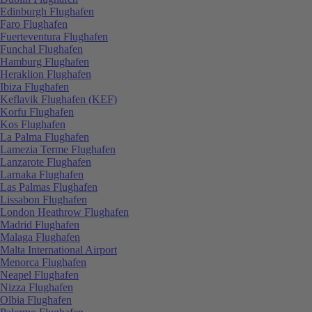
Edinburgh Flughafen
Faro Flughafen
Fuerteventura Flughafen
Funchal Flughafen
Hamburg Flughafen
Heraklion Flughafen
Ibiza Flughafen
Keflavik Flughafen (KEF)
Korfu Flughafen
Kos Flughafen
La Palma Flughafen
Lamezia Terme Flughafen
Lanzarote Flughafen
Larnaka Flughafen
Las Palmas Flughafen
Lissabon Flughafen
London Heathrow Flughafen
Madrid Flughafen
Malaga Flughafen
Malta International Airport
Menorca Flughafen
Neapel Flughafen
Nizza Flughafen
Olbia Flughafen