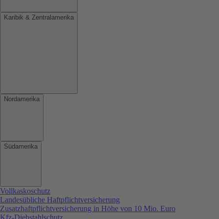
Karibik & Zentralamerika
Nordamerika
Südamerika
Vollkaskoschutz
Landesübliche Haftpflichtversicherung
Zusatzhaftpflichtversicherung in Höhe von 10 Mio. Euro
Kfz-Diebstahlschutz