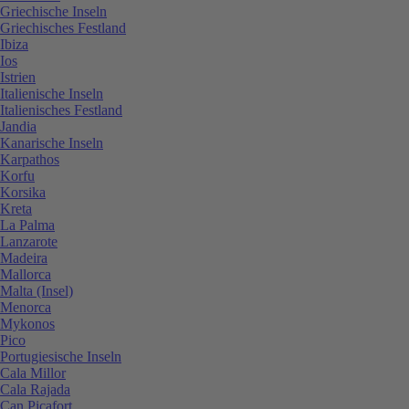
Griechische Inseln
Griechisches Festland
Ibiza
Ios
Istrien
Italienische Inseln
Italienisches Festland
Jandia
Kanarische Inseln
Karpathos
Korfu
Korsika
Kreta
La Palma
Lanzarote
Madeira
Mallorca
Malta (Insel)
Menorca
Mykonos
Pico
Portugiesische Inseln
Cala Millor
Cala Rajada
Can Picafort