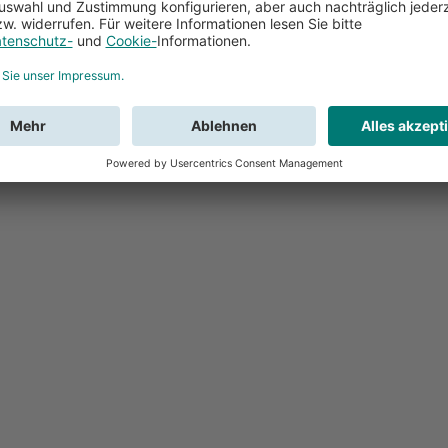
Feedback
Sie haben Fr
Buchung?