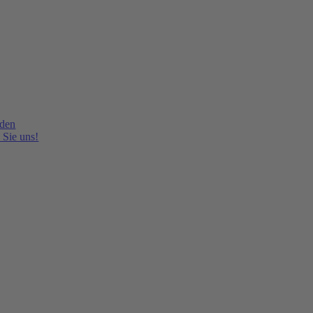
lden
 Sie uns!