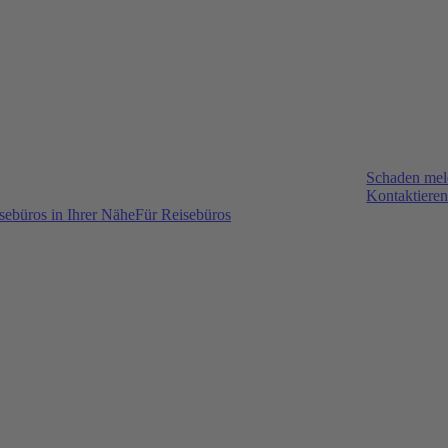
Schaden me
Kontaktieren
sebüros in Ihrer Nähe
Für Reisebüros